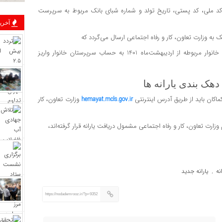
، کد ملی، کد پستی، تاریخ تولد و شماره شبای بانک مربوط به سرپرست
آخرین
 وزارت تعاون، کار و رفاه اجتماعی ارسال می‌گردد که
در صورت واجد شرایط بودن متقاضی، یارانه معوقه مطابق با دهک خانوار مربوطه از اردیبهشت‌ماه 1401 به حساب سرپرستان خانوار واریز
هک بندی یارانه ها
وزارت تعاون، کار
hemayat.mcls.gov.ir
نه
یارانه جدید
,
https://nodademrooz.ir/?p=9352