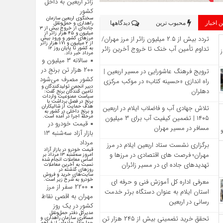
زائر اربعین به داخل
کشور
سخنگوی اربعین سازمان
 اخبار
محبوب ترین
دیدگاهها
راهداری و حمل‌ونقل
جاده‌ای از خروج بیش از ۳
میلیون و ۴۵ هزار زائر از
تردد بیش از ۲.۵ میلیون زائر از مرز مهران/
مرز‌های کشور و ورود بیش
از ۲ میلیون و ۱۷۱ هزار زائر
تداوم تأمین آب خنک تا خروج آخرین زائر
به کشور تا پایان روز ۱۲
مرداد خبر داد.
سالانه ۳ میلیون و
۲۰۰ هزار تن برنج در
ترویج فرهنگ عاشورایی در مسیر اربعین |
کشور مصرف می‌شود
راه‌ اندازی «حسینه کتاب» در موکب مرکزی
دبیر انجمن تولیدکنندگان و
دهلران
تامین کنندگان برنج گفت:
سیاست ممنوعیت واردات
برنج در فصل برداشت با
هدف حمایت از شالیکاران
تلاش جهادی آب و فاضلاب ایلام در اربعین
و برنج داخلی در کشور به
مرحله اجرا در آمده است.
۱۴۰۵ | تضمین کیفیت آب برای ۳ میلیون
قیمت خودرو در
مسافر در مسیر مهران
بازار آزاد سه‌شنبه ۱۳
مرداد
برگزاری نشست ستاد اربعین ایلام در مرز
قیمت خودرو در بازار آزاد
مهران؛ فرصت‌ های اقتصادی در مرزها و
امروز سه‌شنبه ۱۳ مرداد بر
اساس معاملات انجام شده
تهدیدهای جاده‌ ای در مسیر زائران
نسبت به آخرین معاملات
روز‌های گذشته در
سایت‌های خرید و فروش
خودرو به شرح زیر است.
معرفی اداره کل آموزش فنی و حرفه‌ ای
۲۲۰۰ سفر از مرز
استان ایلام به‌ عنوان دستگاه برتر خدمت‌
مهران به اقصی نقاط
رسانی در اربعین
کشور در یک روز
مدیرکل دفتر حمل‌ونقل
تحقق خرید تضمینی بیش از ۲۴۵ هزار تن
مسافری سازمان راهداری و
حمل‌ونقل جاده‌ای از فراهم