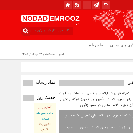
NODAD
EMROOZ
.ir
هی های دولتی
تماس با ما
امروز : سه‌شنبه / ۱۳ مرداد / ۱۴۰۵
نماد رسانه
فی
حدیث روز
آسایش تن
امام حسین علیه
استقرار ۹ کمیته فرعی در ایلام برای تسهیل خدمات و
السلام:
القُنوعُ راحَةُ
نظارت بر بازار در ایام اربعین ۱۴۰۵ | تأمین ارز، تجهیز
الأبدانِ؛