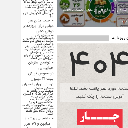
به بندر کراچی منتقل شد که
این موضوع مشکلاتی از
جمله در انتقال محموله‌ها،
ارزش افزوده و آلایندگی طی دو ماهه نخست ۱۴۰۵ در
تغییر بارنامه‌ها و
هزینه‌های تأخیر برای تجار
[…]
جذب منابع غیر
یلام
دولتی برای پروژه‌های
دولتی کشور
معاون وزیر راه و
 روزنامه
شهرسازیگفت: بهره‌گیری از
ظرفیت نهادهای عام‌المنفعه
و خیرین، یکی از
راهبردهای اصلی سازمان
مجری برای تنوع‌بخشی به
منابع مالی پروژه‌های
عمرانی و تسریع در اجرای
طرح‌های ملی است.
توضیح سازمان
هواپیمایی
درخصوص فروش
بلیت ۲۱ میلیون
تومانی تهران-اصفهان
سخنگوی سازمان
هواپیمایی در واکنش به
خبر فروش بلیت ۲۱ میلیون
تومانی مسیر تهران-
اصفهان، گفت: قیمت
اعلام‌شده مربوط به یک
پرواز مستقیم نبوده، بلکه به
سفر ترکیبی شامل دو قطعه
پروازی مجزا تعلق داشته
است.
جابه‌جایی بیش از
۲ میلیون و ۱۷۱ هزار