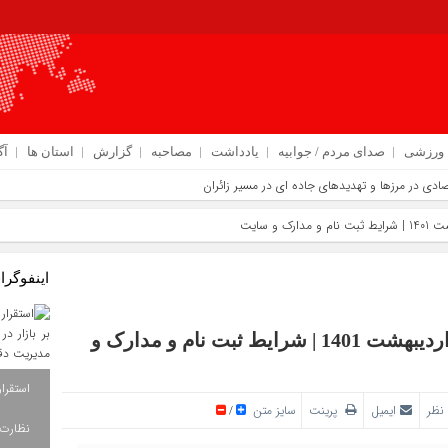
ورزشی
صدای مردم / جوابیه
یادداشت
مصاحبه
گزارش
استان ها
آگ
اینفوگرا
نحوه ثبت‌نام دریافت یارانه افراد جدید از 27 اردیبهشت 1401 | شرایط ثبت نام و مدارک و
نظر
ایمیل
پرینت
سایز متن
/