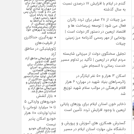
گندم در ایلام با افزایش ۱۷ درصدی نسبت
شدن ناوگان مورد نیاز برای
بازگشت زائران اربعین از
به سال گذشته
مرز مهران به مبادی اولیه
خبر داد و گفت: زائران پس
از ورود به پایانه مرزی
شهید رئیسی مهران
مرز چیلات از ۲۸ صفر برای تردد زائران
می‌توانند با مراجعه به
سکوهای مسافری، از
فعال می‌ شود | توسعه زیرساخت‌ ها و
ناوگان پیش‌بینی‌شده برای
بازگشت به شهرهای خود
اقتصاد اربعین در دستور کار دولت است |
استفاده کنند.
بهره‌گیری حداکثری
رونمایی از مهر رسمی گذرنامه مرز زمینی
از ظرفیت‌های
چیلات
ژئوپلیتیکی در مناطق
تجلیل سخنگوی دولت از میزبانی شایسته
آزاد
دبیر شورایعالی مناطق آزاد
مردم ایلام در اربعین | تأکید بر تداوم مسیر
کشور گفت:تدوین
برنامه‌های مشترک برای
خدمت‌ رسانی با انسجام ملی
شتاب‌بخشی به اجرای
پروژه‌های اقتصادی،
تقویت فضای کسب‌وکار،
اسکان ۳ هزار و ۵۰ نفر ایثارگر در
افزایش تولید صادرات‌محور
و بهره‌گیری حداکثری از
زائرسراهای بنیاد شهید در مهران؛ ۶ هزار
ظرفیت‌های ژئوپلیتیکی و
اقتصادی در دیدار دبیر
اقلام فرهنگی در موکب سلام شهید توزیع
شورایعالی مناطق آزاد و
استانداران مطرح شد.
شد
بازار کشش
خودرو‌های وارداتی ۵
ذخایر خون استان ایلام برای روزهای پایانی
تا ۱۰ میلیارد تومانی را
اربعین با وجود افزایش تردد تأمین است
ندارد/واردات ۱۱۰ هزار
خودرو امکان پذیر
گسترش همکاری‌ های آموزش و پرورش و
نیست
دانشگاه ملی مهارت استان ایلام در مسیر
دبیر واردکنندگان خودرو
گفت:بازار کشش