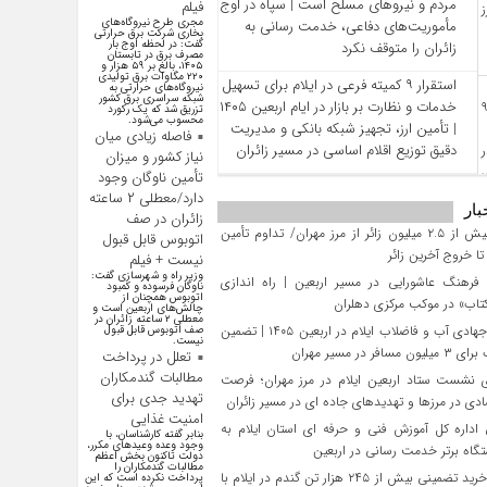
مردم و نیروهای مسلح است | سپاه در اوج
فیلم
مجری طرح نیروگاه‌های
مأموریت‌های دفاعی، خدمت‌ رسانی به
بخاری شرکت برق حرارتی
گفت: در لحظه اوج بار
زائران را متوقف نکرد
مصرف برق در تابستان
۱۴۰۵، بالغ بر ۵۹ هزار و
۲۲۰ مگاوات برق تولیدی
استقرار ۹ کمیته فرعی در ایلام برای تسهیل
نیروگاه‌های حرارتی به
شبکه سراسری برق کشور
خدمات و نظارت بر بازار در ایام اربعین ۱۴۰۵
تزریق شد که یک رکورد
محسوب می‌شود.
| تأمین ارز، تجهیز شبکه بانکی و مدیریت
فاصله زیادی میان
دقیق توزیع اقلام اساسی در مسیر زائران
نیاز کشور و میزان
تأمین ناوگان وجود
دارد/معطلی ۲ ساعته
بار
زائران در صف
تردد بیش از ۲.۵ میلیون زائر از مرز مهران/ تداوم تأمین
اتوبوس قابل قبول
 خروج آخرین زائر
نیست + فیلم
وزیر راه و شهرسازی گفت:
فرهنگ عاشورایی در مسیر اربعین | راه‌ اندازی
ناوگان فرسوده و کمبود
اتوبوس همچنان از
تاب» در موکب مرکزی دهلران
چالش‌های اربعین است و
معطلی ۲ ساعته زائران در
تلاش جهادی آب و فاضلاب ایلام در اربعین ۱۴۰۵ | تضمین
صف اتوبوس قابل قبول
نیست.
افر در مسیر مهران
تعلل در پرداخت
مطالبات گندمکاران
 نشست ستاد اربعین ایلام در مرز مهران؛ فرصت‌
تهدید جدی برای
دی در مرزها و تهدیدهای جاده‌ ای در مسیر زائران
امنیت غذایی
داره کل آموزش فنی و حرفه‌ ای استان ایلام به‌
بنابر گفته کارشناسان، با
وجود وعده وعید‌های مکرر،
گاه برتر خدمت‌ رسانی در اربعین
دولت تاکنون بخش اعظم
مطالبات گندمکاران را
تحقق خرید تضمینی بیش از ۲۴۵ هزار تن گندم در ایلام با
پرداخت نکرده است که این