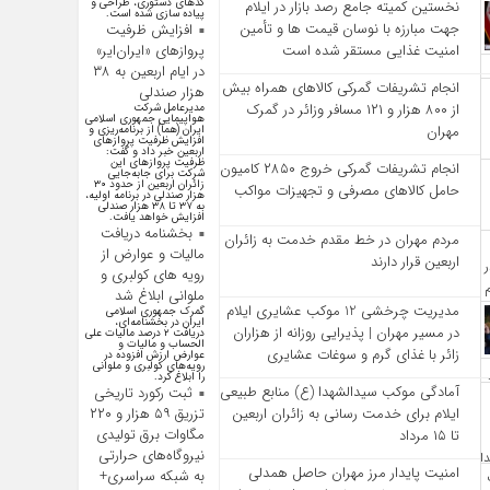
کد‌های دستوری، طراحی و
نخستین کمیته جامع رصد بازار در ایلام
پیاده سازی شده است.
جهت مبارزه با نوسان قیمت‌ ها و تأمین
افزایش ظرفیت
پروازهای «ایران‌ایر»
امنیت غذایی مستقر شده است
در ایام اربعین به ۳۸
انجام تشریفات گمرکی کالاهای همراه بیش
هزار صندلی
از ۸۰۰ هزار و ۱۲۱ مسافر وزائر در گمرک
مدیرعامل شرکت
هواپیمایی جمهوری اسلامی
مهران
ایران (هما) از برنامه‌ریزی و
افزایش ظرفیت پروازهای
اربعین خبر داد و گفت:
ظرفیت پروازهای این
انجام تشریفات گمرکی خروج ۲۸۵۰ کامیون
شرکت برای جابه‌جایی
زائران اربعین از حدود ۳۰
حامل کالاهای مصرفی و تجهیزات مواکب
هزار صندلی در برنامه اولیه،
به ۳۷ تا ۳۸ هزار صندلی
افزایش خواهد یافت.
بخشنامه دریافت
مردم مهران در خط مقدم خدمت به زائران
مالیات و عوارض از
اربعین قرار دارند
رویه های کولبری و
ملوانی ابلاغ شد
مدیریت چرخشی 12 موکب‌ عشایری ایلام
گمرک جمهوری اسلامی
ایران در بخشنامه‌ای،
در مسیر مهران | پذیرایی روزانه از هزاران
دریافت ۲ درصد مالیات علی
الحساب و مالیات و
زائر با غذای گرم و سوغات عشایری
عوارض ارزش افزوده در
رویه‌های کولبری و ملوانی
را ابلاغ کرد.
آمادگی موکب سیدالشهدا (ع) منابع طبیعی
ثبت رکورد تاریخی
ایلام برای خدمت‌ رسانی به زائران اربعین
تزریق ۵۹ هزار و ۲۲۰
مگاوات برق تولیدی
تا ۱۵ مرداد
نیروگاه‌های حرارتی
امنیت پایدار مرز مهران حاصل همدلی
به شبکه سراسری+