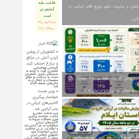
قناعت، مايه
انکی و مدیریت دقیق توزیع اقلام اساسی در
آسايش تن
است.
ائران
بحارالأنوار: ج78
، ص128 ، ح11
اخبار
اقتصادی
کشاورزان از روشن
کردن آتش در مراتع
و مزارع اجتناب کنند
کارشناس هواشناسی
کشاورزی گفت: با توجه به
بارش‌های رگباری، کشاورزان
نسبت به برداشت به موقع
اختصاص بیش از یک هزار و ۴۵۱ میلیارد ریال
محصولات و انتقال آن به
مکان‌های مسقف اقدام
کنند.
 به عشایر استان ایلام در سال ۱۴۰۵
وزیر صمت
خواستار پیگیری
کانتینرهای ایرانی در
بندر کراچی شد
وزیر صنعت، معدن و
تجارت، خواستار پیگیری
فوری مشکلات مربوط به
کانتینر‌های ایرانی
منتقل‌شده به بندر کراچی شد
و اعلام کرد: در پی محاصره
دریایی اعمال‌شده علیه
جمهوری اسلامی ایران،
اینفوگرافی توزیع ۱۰۷ میلیارد تومان عوارض مالیات بر
بخشی از کانتینر‌های ایرانی