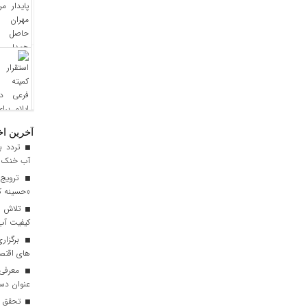
آخرین اخ
آب خنک تا
ترویج 
«حسینه ک
کیفیت آب برای ۳ میلیون مس
برگزاری
های اقتصا
معرفی ا
عنوان دست