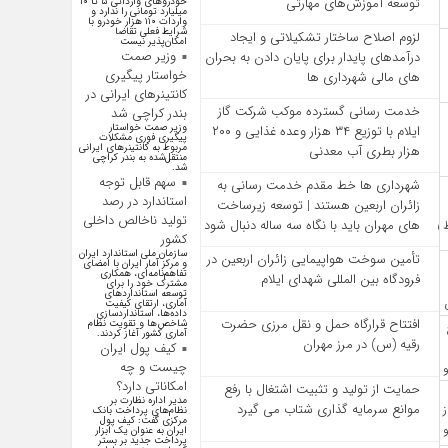
توسعه آموزش‌های مهارتی
خودرو‌های وارداتی ۵ تا ۱۰
میلیارد تومانی را ندارد و
واردات ۱۱۰ هزار خودرو با
شرایط فعلی تقاضا
لزوم اصلاح ساختار تشکیلاتی و ایجاد
امکان‌پذیر نیست
وزیر صمت
درآمدهای پایدار برای پایان دادن به بحران‌
خواستار پیگیری
های مالی شهرداری‌ ها
کانتینر‌های ایرانی در
خدمت رسانی گسترده موکب شرکت گاز
بندر کراچی شد
وزیر صمت خواستار
ایلام با توزیع ۳۴ هزار وعده غذایی و ۲۰۰
پیگیری فوری مشکلات
مربوط به کانتینر‌های ایرانی
هزار بطری آب معدنی
منتقل‌شده به بندر کراچی
شد.
سهم قابل توجه
شهرداری‌ ها خط مقدم خدمت ‌رسانی به
استاندارد در رصد
زائران اربعین هستند | توسعه زیرساخت
تولید ناخالص داخلی
‌های مهران باید با نگاه سه‌ ساله دنبال شود
کشور
سازمان ملی استاندارد ایران
تأمین سوخت هواپیمایی زائران اربعین در
و مرکز آمار ایران با امضای
تفاهم‌نامه‌ای، همکاری
فرودگاه بین المللی شهدای ایلام
مشترک خود را برای
توسعه استاندارد‌های
آماری، ارتقای کیفیت
داده‌ها، استانداردسازی
افتتاح قرارگاه حمل‌ و نقل مرزی حضرت
شاخص‌ها و تقویت نظام
آماری کشور آغاز کردند.
رقیه (س) در مرز مهران
کیف پول ایران
چیست و چه
امکاناتی دارد؟
حمایت از تولید و تثبیت اشتغال با رفع
مدیر اداره نظارت بر
موانع سرمایه‌ گذاری شتاب می‌ گیرد
نظام‌های پرداخت بانک
مرکزی گفت: کیف پول
ایران به عنوان یک ابزار
پرداخت جدید بر بستر