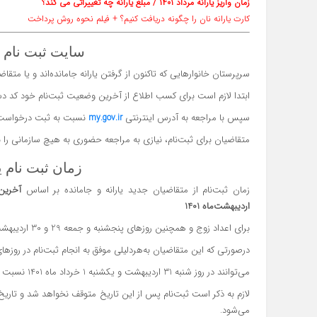
زمان واریز یارانه مرداد ۱۴۰۱ / مبلغ یارانه چه تغییراتی می کند؟
کارت یارانه نان را چگونه دریافت کنیم؟ + فیلم نحوه روش پرداخت
سایت ثبت نام ی
سرپرستان خانوارهایی که تاکنون از گرفتن یارانه جامانده‌اند و یا متقا
ابتدا لازم است برای کسب اطلاع از آخرین وضعیت ثبت‌نام خود کد دستوری #کد ملی*43857*4* را
سپس با مراجعه به آدرس اینترنتی
نسبت به ثبت درخواست برق
my.gov.ir
متقاضیان برای ثبت‌نام، نیازی به مراجعه حضوری به هیچ سازمانی را ند
زمان ثبت نام ی
زمان ثبت‌نام از متقاضیان جدید یارانه و جامانده بر اساس
اردیبهشت‌ماه 1401
برای اعداد زوج و همچنین روزهای پنجشنبه و جمعه 29 و 30 اردیبهشت ماه 1401 برای اعداد فرد از طریق این درگاه می‌باشد.
درصورتی که این متقاضیان به‌هردلیلی موفق به انجام ثبت‌نام در روزها
می‌توانند در روز شنبه 31 اردیبهشت‌ و یکشنبه 1 خرداد ماه 1401 نسبت به ثبت‌نام خانوار خود اقدام نمایند.
لازم به ذکر است ثبت‌نام پس از این تاریخ متوقف نخواهد شد و تاریخ جد
می‌شود.