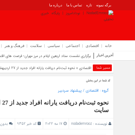
برگه نمونه
تازه
تماس با ما
درباره ما
خانه
اقتصادی
اجتماعی
سیاسی
سلامت
فرهنگ و هنر
آخرین اخبار
معرفی اداره کل
مسیر شما
اقتصادی
» نحوه ثبت‌نام دریافت یارانه افراد جدید از 27 اردیبهشت 1401 | شرایط ثبت نام و مدارک و سایت
کد شما در این بخش
گروه :
اقتصادی
/
پیشنهاد سردبیر
سایت
نویسنده :
nodademrooz
17 مه 2022
کد خبر 9352
بدون 