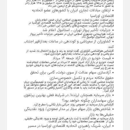
رئیس مرکز مدیریت راه‌های کشور از خروج بیش از ۳ میلیون و ۱۰۲ هزار زائر
اربعین از مرزهای شش‌گانه زمینی و بازگشت حدود ۲ میلیون و ۷۶۵ هزار زائر
به کشور تا ساعت ۲۴ روز بیست‌ویکم طرح اربعین خبر داد
ارتقای مبادلات تجاری ایران با کشور‌های عضو اتحادیه
اقتصادی اوراسیا
وزیر صنعت، معدن و تجارت جمهوری اسلامی ایران، ضمن اعلام پایان
موفقیت‌آمیز دومین نشست شورای بین‌دولتی اتحادیه اقتصادی اوراسیا در
قرقیزستان، از تصویب جمع‌بندی‌های راهبردی این اجلاس خبر داد.
جزئیات تأخیر پرواز تهران ـ استانبول اعلام شد
شرکت هواپیمایی جمهوری اسلامی ایران در خصوص جزئیات تأخیر پرواز
تهران_ استانبول توضیح داد.
کشاورزان از سم‌پاشی و کوددهی در ساعات بعدازظهر اجتناب
کنند
کارشناس هواشناسی کشاورزی گفت:توجه به رعد و برق و احتمال باد شدید از
سم پاشی و کوددهی برگی در ساعات بعدازظهر خودداری شود.
قیمت خودرو در بازار آزاد جمعه ۱۶ مرداد
قیمت خودرو در بازار آزاد امروز جمعه ۱۶ مرداد بر اساس معاملات انجام شده
نسبت به آخرین معاملات روز‌های گذشته در سایت‌های خرید و فروش خودرو
به شرح زیر است.
آزادسازی سهام عدالت از سوی دولت، گامی برای تحقق
حقوق مالکانه مردم و تکمیل خصوصی‌سازی
نماینده مجلس گفت: تا زمانی که سهامداران امکان مدیریت و تصمیم‌گیری درباره
دارایی خود را نداشته باشند، اهداف این طرح به طور کامل محقق نخواهد شد و
آزادسازی سهام عدالت باید با هدف واگذاری اختیار واقعی به مردم در دستور کار
قرار گیرد.
بازار سرمایه همچنان ارزنده/ در شرایط فعلی بهترین پرتفوی
برای سهامداران چگونه خواهد بود؟
کارشناس بازار سرمایه در خصوص روند حرکتی بازار نکاتی را مطرح کرد.
شاخص‌های بازار سهام سوار بر مدار صعودی/ ورود نقدینگی
حقیقی‌ها به بازار
بازار سرمایه در هفته گذشته با ثبت بازدهی قابل توجه و ورود نقدینگی حقیقی،
یکی از هفته‌های سبز معاملاتی خود را پشت سر گذاشت.
ایران، شریک راهبردی اتحادیه اقتصادی اوراسیا در مسیر