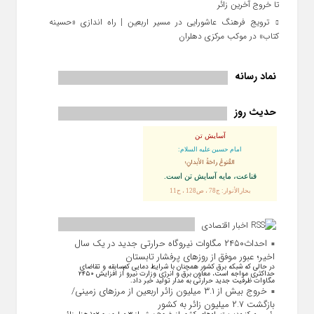
تا خروج آخرین زائر
ترویج فرهنگ عاشورایی در مسیر اربعین | راه‌ اندازی «حسینه
کتاب» در موکب مرکزی دهلران
نماد رسانه
حدیث روز
آسایش تن
امام حسین علیه السلام:
القُنوعُ راحَةُ الأبدانِ؛
قناعت، مايه آسايش تن است.
بحارالأنوار: ج78 ، ص128 ، ح11
اخبار اقتصادی
احداث۲۴۵۰ مگاوات نیروگاه حرارتی جدید در یک سال
اخیر؛ عبور موفق از روز‌های پرفشار تابستان
در حالی که شبکه برق کشور همچنان با شرایط دمایی کم‌سابقه و تقاضای
حداکثری مواجه است، معاون برق و انرژی وزارت نیرو از افزایش ۲۴۵۰
مگاوات ظرفیت جدید حرارتی به مدار تولید خبر داد.
خروج بیش از ۳.۱ میلیون زائر اربعین از مرزهای زمینی/
بازگشت ۲.۷ میلیون زائر به کشور