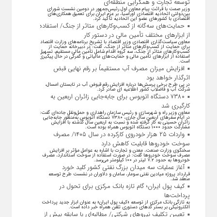
توسعه تجارت و همگرایی منطقه‌ای
وزیر صمت با قرائت پیام معاون اول رئیس‌جمهور در دومین نشست شورای
بین‌دولتی اتحادیه اقتصادی اوراسیا، بر عزم ایران برای تعمیق همکاری‌های
اقتصادی با کشورهای عضو این اتحادیه تأکید کرد.
حمایت‌های سه‌گانه از کسب‌وکارهای متاثر از جنگ/ استفاده
از ابزارهای مختلف تأمین مالی در دستور کار
معاون سیاست‌گذاری اقتصادی وزیر اقتصاد با تشریح برنامه‌های وزارت اقتصاد
برای حمایت از کسب‌وکار‌های متاثر از جنگ، گفت: در دبیرخانه حمایت از
کسب‌وکار‌های متاثر از جنگ، سه گروه اقدام شامل تأمین مالی مستقیم، تسهیل
استفاده از ابزار‌های تأمین مالی و حمایت‌های مالیاتی و گمرکی در حال پیگیری
است.
افزایش میزان مصرف آب مستقیماً بر رقم نهایی قبض
اثرگذار خواهد بود
در پی طرح برخی پرسش‌ها درباره افزایش رقم قبوض آب در تابستان امسال،
شرکت آب و فاضلاب کشور اطلاعیه ای صادر کرد.
۷۳۸۰ دستگاه اتوبوس برای جابه‌جایی زائران اربعین به
کارگیری شد
معاون وزیر راه و شهرسازی و رئیس سازمان راهداری و حمل‌ونقل جاده‌ای گفت:
در ایام سفرهای اربعین سال جاری، ۷۳۸۰ دستگاه اتوبوس به‌منظور جابه‌جایی
زائران حسینی به‌ کار گرفته شده و نسبت به اربعین سال گذشته با افزایش
مشارکت حدود ۱۰۰۰ دستگاه اتوبوس همراه بوده است.
واردات ۲۵ هزار خودروی کارکرده در سال ۱۴۰۵/ مصرف
سوخت خودرو‌ها قابلیت کاهش دارد
سخنگوی وزارت صنعت، معدن و تجارت با اشاره به عوامل مؤثر بر افزایش
مصرف سوخت خودرو‌ها گفت: در صورت استفاده از سوخت استاندارد، مصرف
خودرو‌ها به حدود ۷.۲ لیتر در ۱۰۰ کیلومتر می‌رسد.
آغاز عملیات سه میدان بزرگ نفتی کشور کلید خورد
قرارداد پروژه میادین نفتی سومار، سامان و دلاوران در نشست طرح توسعه
منعقد شد.
کیف پول ایران؛ گام تازه بانک مرکزی برای تحول در
پرداخت‌ها
به تازگی بانک مرکزی از توسعه «کیف پول ایران» به عنوان ابزار جدید پرداخت
الکترونیکی بر بستر کد‌های دستوری تلفن همراه خبر داده است.
تعیین تکلیف نیروهای شرکتی/ مطالبه‌ای با سابقه بیش از