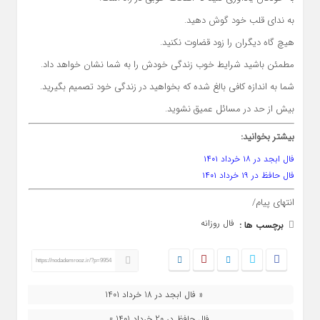
به ندای قلب خود گوش دهید.
هیچ گاه دیگران را زود قضاوت نکنید.
مطمئن باشید شرایط خوب زندگی خودش را به شما نشان خواهد داد.
شما به اندازه کافی بالغ شده که بخواهید در زندگی خود تصمیم بگیرید.
بیش از حد در مسائل عمیق نشوید.
بیشتر بخوانید:
فال ابجد در ۱۸ خرداد ۱۴۰۱
فال حافظ در ۱۹ خرداد ۱۴۰۱
انتهای پیام/
فال روزانه
برچسب ها :
https://nodademrooz.ir/?p=9954
« فال ابجد در 18 خرداد 1401
فال حافظ در 20 خرداد 1401 »