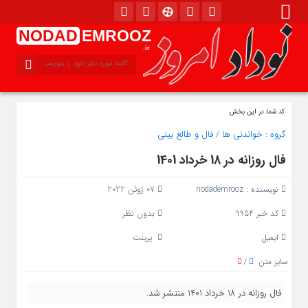
NODAD
EMROOZ
.ir
کد شما در این بخش
گروه :
خواندنی ها
/
فال و طالع بینی
فال روزانه در 18 خرداد 1401
نویسنده :
nodademrooz
07 ژوئن 2022
کد خبر 9954
بدون نظر
ایمیل
پرینت
سایز متن
/
فال روزانه در 18 خرداد 1401 منتشر شد.