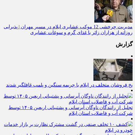
مدیریت چرخشی 12 موکب‌ عشایری ایلام در مسیر مهران | پذیرایی
روزانه از هزاران زائر با غذای گرم و سوغات عشایری
گزارش
یخ‌ فروشان متخلف در ایلام با جریمه سنگین و پلمب غافلگیر شدند
تجلیل از رانندگان ناوگان آبرسانی و پشتیبانی اربعین ۱۴۰۵ توسط
شرکت آب و فاضلاب استان ایلام