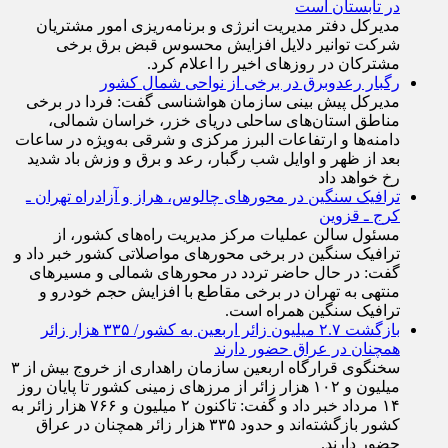
عامل افزایش قبوض برخی مشترکان، عبور از الگوی مصرف
در تابستان است
مدیرکل دفتر مدیریت انرژی و برنامه‌ریزی امور مشتریان
شرکت توانیر دلایل افزایش محسوس قبض برق برخی
مشترکان در روزهای اخیر را اعلام کرد.
رگبار رعدوبرق در برخی از نواحی شمال کشور
مدیرکل پیش بینی سازمان هواشناسی گفت: فردا در برخی
مناطق استان‌های ساحلی دریای خزر، خراسان شمالی،
دامنه‌ها و ارتفاعات البرز مرکزی و شرقی به‌ویژه در ساعات
بعد از ظهر و اوایل شب رگبار، رعد و برق و وزش باد شدید
رخ خواهد داد
ترافیک سنگین در محورهای چالوس، هراز و آزادراه تهران ـ
کرج ـ قزوین
مسئول سالن عملیات مرکز مدیریت راه‌های کشور، از
ترافیک سنگین در برخی محورهای مواصلاتی کشور خبر داد و
گفت: در حال حاضر تردد در محورهای شمالی و مسیرهای
منتهی به تهران در برخی مقاطع با افزایش حجم خودرو و
ترافیک سنگین همراه است.
بازگشت ۲.۷ میلیون زائر اربعین به کشور/ ۳۳۵ هزار زائر
همچنان در عراق حضور دارند
سخنگوی قرارگاه اربعین سازمان راهداری از خروج بیش از ۳
میلیون و ۱۰۲ هزار زائر از مرز‌های زمینی کشور تا پایان روز
۱۴ مرداد خبر داد و گفت: تاکنون ۲ میلیون و ۷۶۶ هزار زائر به
کشور بازگشته‌اند و حدود ۳۳۵ هزار زائر همچنان در عراق