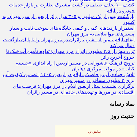
شرکت آب و فاضلاب استان ایلام
کشف ۱۰ تخلف صنفی در گشت مشترک نظارت بر بازار خدمات
خودرو در ایلام
بازگشت بیش از یک میلیون و ۳۰۵ هزار زائر اربعین از مرز مهران به
کشور
استمرار بازدیدهای کمی و کیفی جایگاه‌ های سوخت ثابت و سیار
مسیرهای مواصلاتی به مرز مهران
آبفای ایلام تأمین آب شرب زائران در مرز مهران را تا پایان بازگشت
دنبال می‌کند
تردد بیش از ۲.۵ میلیون زائر از مرز مهران/ تداوم تأمین آب خنک تا
خروج آخرین زائر
ترویج فرهنگ عاشورایی در مسیر اربعین | راه‌ اندازی «حسینه
کتاب» در موکب مرکزی دهلران
تلاش جهادی آب و فاضلاب ایلام در اربعین ۱۴۰۵ | تضمین کیفیت آب
برای ۳ میلیون مسافر در مسیر مهران
برگزاری نشست ستاد اربعین ایلام در مرز مهران؛ فرصت‌ های
اقتصادی در مرزها و تهدیدهای جاده‌ ای در مسیر زائران
نماد رسانه
حدیث روز