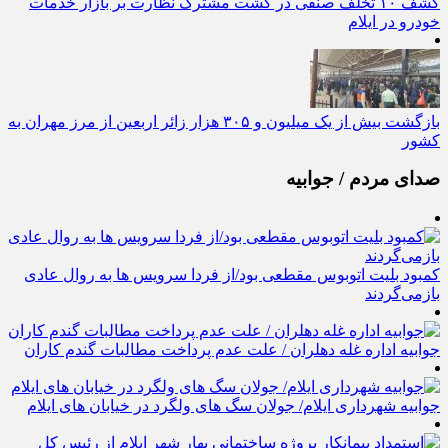
کشف ۱۰ تخلف صنفی در گشت مشترک نظارت بر بازار خدمات
خودرو در ایلام
بازگشت بیش از یک میلیون و ۳۰۵ هزار زائر اربعین از مرز مهران به
کشور
صدای مردم / جوابیه
کمبود بلیت اتوبوس مقطعی بود/از فردا سرویس ها به روال عادی
بازمی‌گردند
جوابیه اداره غله دهلران / علت عدم پرداخت مطالبات گندم کاران
جوابیه شهرداری ایلام/ جولان سگ های ولگرد در خیابان های ایلام