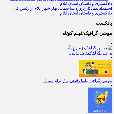
استمداد پیمانکار پروژه ساختمانی بهار شهر ایلام از رئیس کل
دادگستری و داستان استان ایلام
پادکست
موشن گرافیک/فیلم کوتاه
موشن گرافیک | بحران آب
موشن گرافی پیامک قبض برق برام نمیاد!!