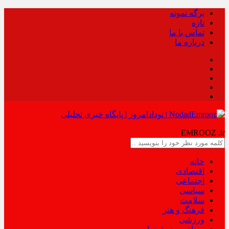
برگه نمونه
تازه
تماس با ما
درباره ما
NODAD
EMROOZ
.ir
خانه
اقتصادی
اجتماعی
سیاسی
سلامت
فرهنگ و هنر
ورزشی