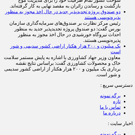
مسئول از راهداری و راه‌آهن گرفته حمل ونقل هوایی و بخش
سوخت کشور تمام ظرفیت خود را برای مدیریت موج
بازگشت و رساندن زائران به مقصد نهایی به کار گرفته‌اند.
دو صندوق پروژه تجدیدپذیر جدید در حال اخذ مجوز به منظور
پذیره‌نویسی هستند
رئیس مرکز نظارت بر صندوق‌های سرمایه‌گذاری سازمان
بورس گفت: دو صندوق پروژه تجدیدپذیر جدید به منظور
احداث نیروگاه خورشیدی در حال اخذ مجوز به منظور
پذیره‌نویسی هستند.
یک میلیون و ۲۰۰ هزار هکتار اراضی کشور سدیمی و شور
است
معاون وزیر جهاد کشاورزی با اشاره به پایش مستمر سلامت
خاک و محصولات کشاورزی گفت: براساس نتایج نقشه
برداری یک میلیون و ۲۰۰ هزار هکتار از اراضی کشور سدیمی
و شور است.
دسترسي سريع :
برگه نمونه
تازه
تماس با ما
درباره ما
اخبار سایت :