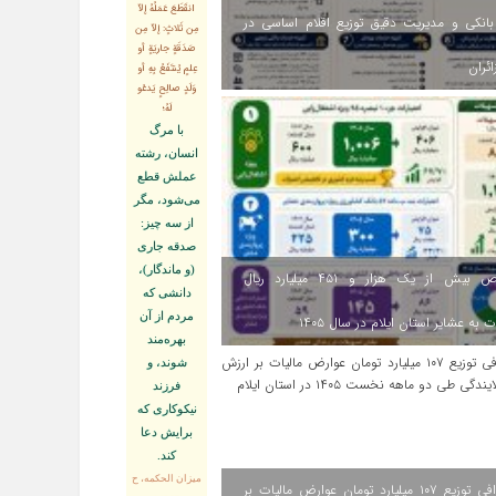
انقَطَعَ عَمَلُهُ إلاّ
انکی و مدیریت دقیق توزیع اقلام اساسی در
مِن ثَلاثٍ: إلاّ مِن
صَدَقَةٍ جاريَةٍ أو
ائران
عِلمٍ يُنتَفَعُ بِهِ أو
وَلَدٍ صالِحٍ يَدعُو
لَهُ؛
با مرگ
انسان، رشته
عملش قطع
مى‌شود، مگر
از سه چيز:
صدقه جارى
(و ماندگار)،
اختصاص بیش از یک هزار و ۴۵۱ میلیارد ریال
دانشى كه
مردم از آن
 به عشایر استان ایلام در سال ۱۴۰۵
بهره‏‌مند
شوند، و
فرزند
نيكوكارى كه
برايش دعا
كند.
ميزان الحكمه، ح
اینفوگرافی توزیع ۱۰۷ میلیارد تومان عوارض مالیات بر