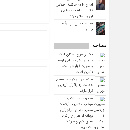
ایران را در حاشیه اجلاس
ناتو در حاشیه باختری
ایران صادر کرد؟
ضیافت جان در بارگاه
جانان
مصاحبه
ذخایر خون استان ایلام
برای روزهای پایانی اربعین
با وجود افزایش تردد
تأمین است
مردم مهران در خط مقدم
خدمت به زائران اربعین
قرار دارند
مدیریت چرخشی 12
موکب‌ عشایری ایلام در
مسیر مهران | پذیرایی
روزانه از هزاران زائر با
غذای گرم و سوغات
عشایری