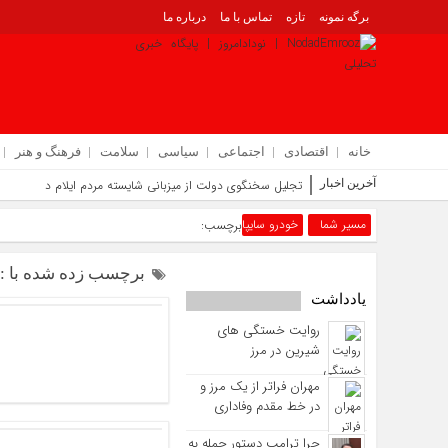
برگه نمونه
تازه
تماس با ما
درباره ما
خانه
اقتصادی
اجتماعی
سیاسی
سلامت
فرهنگ و هنر
آخرین اخبار
تجلیل سخنگوی دولت از میزبانی شایسته مردم ایلام در اربعین |
مسیر شما
خودرو سایپا
برچسب:
برچسب زده شده با : خ
یادداشت
روایت خستگی‌ های
شیرین در مرز
مهران فراتر از یک مرز و
در خط مقدم وفاداری
چرا ترامپ دستور حمله به