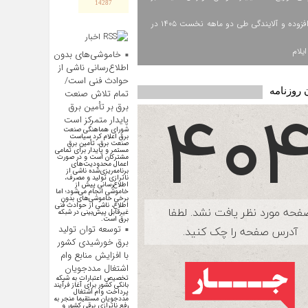
14287
ارزش افزوده و آلایندگی طی دو ماهه نخست ۱۴۰۵ در
اخبار
اقتصادی
یلام
خاموشی‌های بدون
اطلاع‌رسانی ناشی از
حوادث فنی است/
 روزنامه
تمام تلاش صنعت
برق بر تأمین برق
پایدار متمرکز است
شورای هماهنگی صنعت
برق اعلام کرد سیاست
صنعت برق، تأمین برق
مستمر و پایدار برای تمامی
مشترکان است و در صورت
اعمال محدودیت‌های
برنامه‌ریزی‌شده ناشی از
ناترازی تولید و مصرف،
اطلاع‌رسانی پیش از
خاموشی انجام می‌شود؛ اما
برخی خاموشی‌های بدون
اطلاع، ناشی از حوادث فنی
غیرقابل پیش‌بینی در شبکه
برق است.
توسعه توان تولید
برق خورشیدی کشور
با افزایش منابع وام
اشتغال مددجویان
تخصیص اعتبارات به شبکه
بانکی کشور برای آغاز فرآیند
پرداخت وام اشتغال
مددجویان مستقیما منجر به
رفع ناترازی برقی کشور و