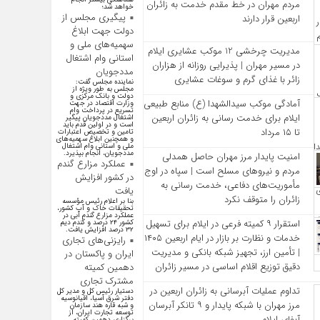
مردم مهران در خط مقدم خدمت به زائران
خواهد شد؛
پیگیری مجلس از
اربعین قرار دارند
دولت جهت ابلاغ
سهمیه‌های ملی و
مدیریت چرخشی 12 موکب‌ عشایری ایلام
استانی وام اشتغال
در مسیر مهران | پذیرایی روزانه از هزاران
مددجویان
زائر با غذای گرم و سوغات عشایری
نماینده مجلس گفت:
مجلس به طور ویژه از
دولت و بانک مرکزی و
آمادگی موکب سیدالشهدا (ع) منابع طبیعی
وزارت اقتصاد در جهت
تسریع در پرداخت وام
ایلام برای خدمت‌ رسانی به زائران اربعین
اشتغال مددجویان پیگیر
است و در اولین قدم باید
تا ۱۵ مرداد
تامین و تخصیص اعتبارات
و همچنین ابلاغ سهمیه‌های
ملی و استانی وام اشتغال
مددجویان، انجام بپذیرد.
امنیت پایدار مرز مهران حاصل همدلی
عملکرد مزارع گندم
مردم و نیروهای مسلح است | سپاه در اوج
در کشور افزایش
مأموریت‌های دفاعی، خدمت‌ رسانی به
یافت
زائران را متوقف نکرد
بنا بر اعلام رئیس مؤسسه
تحقیقات خاک و آب کشور،
عملکرد مزارع گندم آبی در
استقرار ۹ کمیته فرعی در ایلام برای تسهیل
کشور ۲۴ درصد و گندم دیم
۳۲ درصد افزایش یافت.
خدمات و نظارت بر بازار در ایام اربعین ۱۴۰۵
رایزنی‌های تجاری
| تأمین ارز، تجهیز شبکه بانکی و مدیریت
ایران و پاکستان در
دقیق توزیع اقلام اساسی در مسیر زائران
دهمین کمیته
مشترک تجاری
تداوم عملیات آبرسانی به زائران اربعین در
دستیار رئیس کل و مدیر کل
دفتر شرق آسیا، اقیانوسیه
مرز مهران با شبکه پایدار و ۹ تانکر آبرسان
و شبه قاره هند سازمان
توسعه تجارت ایران، از
آبفای ایلام
برگزاری دهمین کمیته