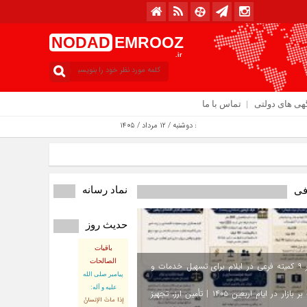
NODAD
EMROOZ
.ir
هی های دولتی
تماس با ما
امروز : دوشنبه / ۱۲ مرداد / ۱۴۰۵
نماد رسانه
فی
حدیث روز
باقیات
الصالحات
استقرار ۹ کمیته فرعی در ایلام برای تسهیل خدمات و
پيامبر صلى‏ الله‏
عليه ‏و‏ آله:
نظارت بر بازار در ایام اربعین ۱۴۰۵ | تأمین ارز، تجهیز
إذا ماتَ الإنسانُ