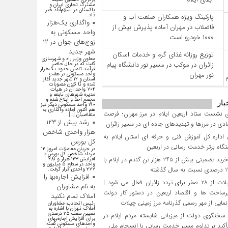
مشترک تجاری ایران و
پاکستان در اسلام‌آباد خبر
داد.
پارکینگ ویژه همکاران صنعت آب و
واگذاری یک‌هزار
فاضلاب در مهران آماده پذیرش بیش از
واحد مسکونی به
۱۰۰۰ خودرو است
زوج‌های جوان در ۱۲
شهر جدید
توزیع روزانه غذای گرم و خدمات اسکان
معاون وزیر راه و شهرسازی
زائران در موکب در مسیر نور دانشگاه پیام
گفت که در حال حاضر
فرآیند تامین حدود یک‌هزار
نور مهران
واحد مسکونی در هفت
استان و ۱۲ شهر جدید آغاز
شده و تا کنون مصوبات
۷۰۴ واحد آن در هیات
مدیره شهرهای تابعه و
مجمع اخذ و ابلاغ شده و
بار
۱۹۰ واحد مسکونی دیگر نیز
هم اکنون آماده واگذاری به
 نشست ستاد اربعین ایلام در مرز مهران؛ فرصت‌
متقاضیان […]
رشد بیش از ۱۲۳
دی در مرزها و تهدیدهای جاده‌ ای در مسیر زائران
هزار واحدی شاخص
داره کل آموزش فنی و حرفه‌ ای استان ایلام به‌
کل بورس
گاه برتر خدمت‌ رسانی در اربعین
در جریان معاملات امروز ۱۲
مرداد شاخص کل بورس با
تحقق خرید تضمینی بیش از ۲۴۵ هزار تن گندم در ایلام با
افزایش ۱۲۳ هزار و ۲۸۱
واحد در سطح ۵ میلیون و
۲۷۷ واحدی قرار گرفت.
افزایش اجاره‌بها را
مرز چیلات از ۲۸ صفر برای تردد زائران فعال می‌ شود |
به نام مشاوران
رساخت‌ ها و اقتصاد اربعین در دستور کار دولت
املاک تمام نکنید
مایی از مهر رسمی گذرنامه مرز زمینی چیلات
رئیس اتحادیه مشاوران
املاک تهران با اشاره به
تعیین سقف ۲۵ درصدی
سخنگوی دولت از میزبانی شایسته مردم ایلام در
برای افزایش اجاره‌بهای
واحد‌های مسکونی گفت:
تأکید بر تداوم مسیر خدمت‌ رسانی با انسجام ملی