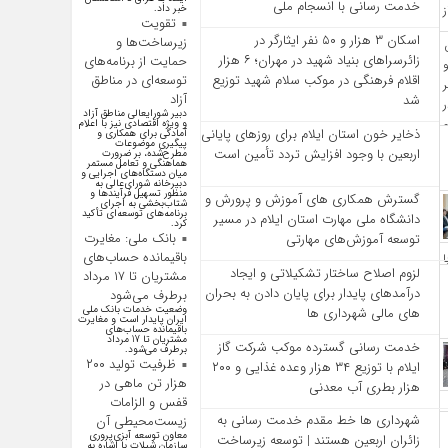
خدمت‌ رسانی با انسجام ملی
خبر داد.
تقویت
اسکان ۳ هزار و ۵۰ نفر ایثارگر در
زیرساخت‌ها و
زائرسراهای بنیاد شهید در مهران؛ ۶ هزار
حمایت از برنامه‌های
اقلام فرهنگی در موکب سلام شهید توزیع
توسعه‌ای در مناطق
آزاد
شد
دبیر شورایعالی مناطق آزاد
و ویژه اقتصادی نیز با اعلام
ذخایر خون استان ایلام برای روزهای پایانی
آمادگی برای همکاری و
پیگیری موضوعات
اربعین با وجود افزایش تردد تأمین است
مطرح‌شده، بر ضرورت
هماهنگی و تعامل مستمر
میان دستگاه‌های اجرایی و
دبیرخانه شورای‌عالی به
منظور تسهیل فرآیند‌ها و
گسترش همکاری‌ های آموزش و پرورش و
شتاب‌بخشی به اجرای
برنامه‌های توسعه‌ای تأکید
دانشگاه ملی مهارت استان ایلام در مسیر
کرد.
بانک ملی: مغایرت
توسعه آموزش‌های مهارتی
باقیمانده حساب‌های
لزوم اصلاح ساختار تشکیلاتی و ایجاد
مشتریان تا ۱۷ مرداد
درآمدهای پایدار برای پایان دادن به بحران‌
برطرف می‌شود
وضعیت خدمات بانک ملی
های مالی شهرداری‌ ها
ایران پایدار است و مغایرت‌
باقیمانده حساب‌های
مشتریان تا 17 مرداد
خدمت رسانی گسترده موکب شرکت گاز
برطرف می‌شود.
ظرفیت تولید ۲۰۰
ایلام با توزیع ۳۴ هزار وعده غذایی و ۲۰۰
هزار تن ماهی در
هزار بطری آب معدنی
قفس و الزامات
شهرداری‌ ها خط مقدم خدمت ‌رسانی به
زیست‌محیطی آن
معاون توسعه آبزی‌پروری
زائران اربعین هستند | توسعه زیرساخت
سازمان شیلات با اشاره به