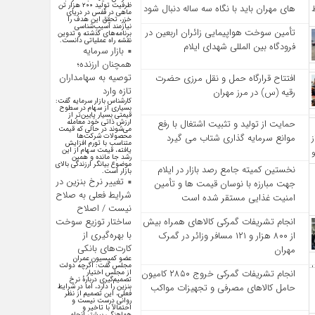
ظرفیت تولید ۲۰۰ هزار تن
‌های مهران باید با نگاه سه‌ ساله دنبال شود
ماهی در قفس در دریای
خزر، تحقق این هدف را
نیازمند آسیب‌شناسی
تأمین سوخت هواپیمایی زائران اربعین در
برنامه‌های گذشته و تدوین
نقشه راه عملیاتی دانست.
فرودگاه بین المللی شهدای ایلام
بازار سرمایه
همچنان ارزنده؛
توصیه به سهامداران
افتتاح قرارگاه حمل‌ و نقل مرزی حضرت
تازه وارد
رقیه (س) در مرز مهران
کارشناس بازار سرمایه گفت:
بسیاری از سهام در سطوح
قیمتی بسیار پایین‌تر از
ارزش ذاتی خود معامله
حمایت از تولید و تثبیت اشتغال با رفع
می‌شوند در حالی که قیمت
محصولات شرکت‌ها
موانع سرمایه‌ گذاری شتاب می‌ گیرد
متناسب با تورم افزایش
یافته، قیمت سهام از این
رشد جا مانده و همین
موضوع بیانگر ارزندگی بالای
نخستین کمیته جامع رصد بازار در ایلام
بازار است.
تغییر نرخ بنزین در
جهت مبارزه با نوسان قیمت‌ ها و تأمین
شرایط فعلی به صلاح
امنیت غذایی مستقر شده است
نیست / اصلاح
ساختار توزیع سوخت
انجام تشریفات گمرکی کالاهای همراه بیش
با بهره‌گیری از
از ۸۰۰ هزار و ۱۲۱ مسافر وزائر در گمرک
کارت‌های بانکی
مهران
عضو کمیسیون عمران
مجلس گفت: اگرچه دولت
انجام تشریفات گمرکی خروج ۲۸۵۰ کامیون
از مجلس اختیار
تصمیم‌گیری دربارهٔ نرخ
حامل کالاهای مصرفی و تجهیزات مواکب
بنزین را دارد، اما در شرایط
فعلی، این تصمیم از نظر
روانی درست نیست و
احتمالاً با تاخیر و
هماهنگی بیشتر انجام