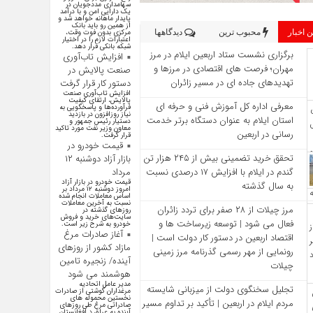
سهامداری مددجویان در
یک دارایی امن و با درآمد
پایدار ماهانه خواهد شد و
از همین رو باید بانک
 اخبار
محبوب ترین
دیدگاهها
مرکزی بدون فوت وقت،
اعتبارات لازم را در اختیار
شبکه بانکی قرار دهد.
برگزاری نشست ستاد اربعین ایلام در مرز
افزایش تاب‌آوری
مهران؛ فرصت‌ های اقتصادی در مرزها و
صنعت پالایش در
تهدیدهای جاده‌ ای در مسیر زائران
دستور کار قرار گرفت
افزایش تاب‌آوری صنعت
پالایش، ارتقای کیفیت
معرفی اداره کل آموزش فنی و حرفه‌ ای
فرآورده‌ها و پاسخگویی به
نیاز روزافزون در بازدید
استان ایلام به‌ عنوان دستگاه برتر خدمت‌
دستیار رئیس جمهور و
معاون وزیر نفت مورد تاکید
رسانی در اربعین
قرار گرفت.
قیمت خودرو در
تحقق خرید تضمینی بیش از ۲۴۵ هزار تن
بازار آزاد دوشنبه ۱۲
گندم در ایلام با افزایش ۱۷ درصدی نسبت
مرداد
قیمت خودرو در بازار آزاد
به سال گذشته
امروز دوشنبه ۱۲ مرداد بر
اساس معاملات انجام شده
نسبت به آخرین معاملات
مرز چیلات از ۲۸ صفر برای تردد زائران
روز‌های گذشته در
سایت‌های خرید و فروش
فعال می‌ شود | توسعه زیرساخت‌ ها و
خودرو به شرح زیر است.
آغاز صادرات مرغ
اقتصاد اربعین در دستور کار دولت است |
مازاد کشور از روزهای
رونمایی از مهر رسمی گذرنامه مرز زمینی
آینده/ زنجیره تامین
چیلات
هوشمند می شود
مدیر عامل اتحادیه
تجلیل سخنگوی دولت از میزبانی شایسته
مرغداران گوشتی از صادرات
نخستین محموله های
مردم ایلام در اربعین | تأکید بر تداوم مسیر
صادراتی مرغ طی روزهای
آینده به عراق د افغانستان