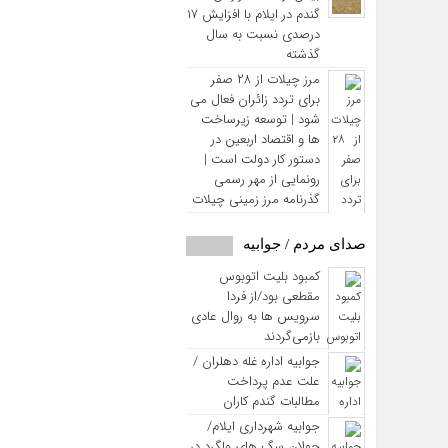
گندم در ایلام با افزایش ۱۷
درصدی نسبت به سال
گذشته
مرز چیلات از ۲۸ صفر
برای تردد زائران فعال می‌
شود | توسعه زیرساخت‌
ها و اقتصاد اربعین در
دستور کار دولت است |
رونمایی از مهر رسمی
گذرنامه مرز زمینی چیلات
صدای مردم / جوابیه
کمبود بلیت اتوبوس
مقطعی بود/از فردا
سرویس ها به روال عادی
بازمی‌گردند
جوابیه اداره غله دهلران /
علت عدم پرداخت
مطالبات گندم کاران
جوابیه شهرداری ایلام/
جولان سگ های ولگرد در