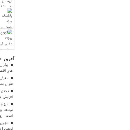
آخرین اخ
برگزاری
های اقتصا
معرفی ا
عنوان دست
افزایش ۱۷ درصدی نسبت به سال گذشته
توسعه زی
است | رون
تجلیل 
اربعین | 