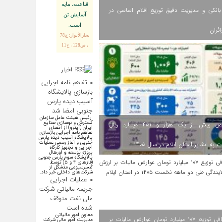
قناعت، مايه
انکی و مدیریت دقیق توزیع اقلام اساسی در
آسايش تن
است.
ائران
بحارالأنوار: ج78
، ص128 ، ح11
اخبار
اقتصادی
تفاهم نامه اجرایی
بازسازی پالایشگاه
آسیب دیده پارس
جنوبی امضا شد
رئیس هیئت عامل سازمان
گسترش و نوسازی صنایع
اختصاص بیش از یک هزار و ۴۵۱ میلیارد ریال
ایران (ایدرو) از امضای
تفاهم نامه اجرایی بازسازی
پالایشگاه آسیب دیده پارس
جنوبی و آغاز رسمی عملیات
 به عشایر استان ایلام در سال ۱۴۰۵
اجرایی و تجهیز کارگاه
پروژه توسعه و اورهال
پالایشگاه سوم پارس جنوبی
(فاز‌های ۴ و ۵) توسط
کنسرسیومی متشکل از
شرکت‌های داخلی خبر داد.
عملیات اجرایی
جریمه مالیاتی شرکت
ملی نفت متوقف
شده است
معاون امور مالیاتی
اینفوگرافی توزیع ۱۰۷ میلیارد تومان عوارض مالیات بر
مدیریت امور مالی شرکت