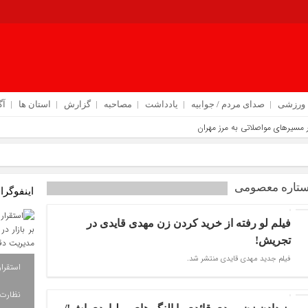
ورزشی
صدای مردم / جوابیه
یادداشت
مصاحبه
گزارش
استان ها
آگ
 مسیرهای مواصلاتی به مرز مهران
رکزی دهلران
ستاره معصومی
اینفوگرا
 تهدیدهای جاده‌ ای در مسیر زائران
‌ رسانی در اربعین
فیلم لو رفته از خرید کردن زن مهدی قایدی در
تجریش!
فیلم جدید مهدی قایدی منتشر شد.