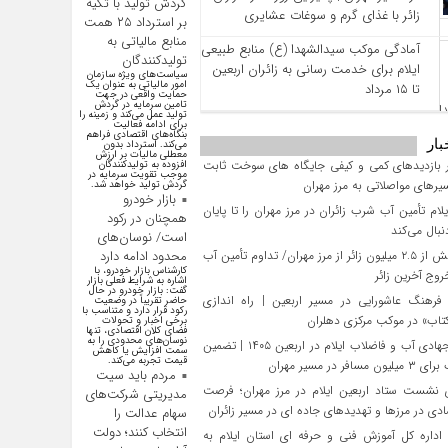
گردش تولید با تکیه
زائر با غذای گرم و سوغات عشایری
بر استرداد ۲۵ همت
منابع مالیاتی به
آمادگی موکب سیدالشهدا (ع) منابع طبیعی
تولیدکنندگان
ایلام برای خدمت‌ رسانی به زائران اربعین
سیاست‌های ویژه سازمان
امور مالیاتی به عنوان یک
تا ۱۵ مرداد
حمایت واقعی در جهت
تامین سرمایه در گردش
تولید عمل می‌کند و زمینه را
برای ادامه فعالیت
بنگاه‌های اقتصادی فراهم
بار
می‌کند. استرداد بدون
معطلی مالیات بر ارزش
 بازدیدهای کمی و کیفی جایگاه‌ های سوخت ثابت
افزوده به تولیدکنندگان
موجب تقویت سرمایه در
یرهای مواصلاتی به مرز مهران
گردش تولید خواهد شد.
بازار خودرو
لام تأمین آب شرب زائران در مرز مهران را تا پایان
همچنان در رکود
بال می‌کند
است/ نوسان‌های
تردد بیش از ۲.۵ میلیون زائر از مرز مهران/ تداوم تأمین آب
محدود ادامه دارد
کارشناس بازار خودرو، با
وج آخرین زائر
اشاره به شرایط فعلی بازار
گفت: بازار خودرو در حال
رهنگ عاشورایی در مسیر اربعین | راه‌ اندازی
حاضر تقریباً در وضعیت
رکود قرار دارد و متناسب با
تاب» در موکب مرکزی دهلران
برخی اخبار و تحولات
فضای کلان اقتصادی، تنها
نوسان‌های محدودی را به
تلاش جهادی آب و فاضلاب ایلام در اربعین ۱۴۰۵ | تضمین
سمت افزایش یا کاهش
قیمت تجربه می‌کند.
افر در مسیر مهران
مردم باید سیت
 نشست ستاد اربعین ایلام در مرز مهران؛ فرصت‌
مدیریتی شرکت‌های
دی در مرزها و تهدیدهای جاده‌ ای در مسیر زائران
سهام عدالت را
انتخاب کنند؛ دولت
داره کل آموزش فنی و حرفه‌ ای استان ایلام به‌