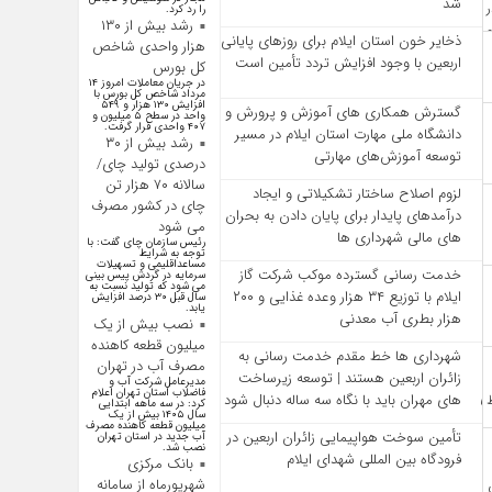
شد
را رد کرد.
رشد بیش از ۱۳۰
ذخایر خون استان ایلام برای روزهای پایانی
هزار واحدی شاخص
اربعین با وجود افزایش تردد تأمین است
کل بورس
در جریان معاملات امروز ۱۴
مرداد شاخص کل بورس با
افزایش ۱۳۰ هزار و ۵۴۹
گسترش همکاری‌ های آموزش و پرورش و
واحد در سطح ۵ میلیون و
۴۰۷ واحدی قرار گرفت.
دانشگاه ملی مهارت استان ایلام در مسیر
رشد بیش از ۳۰
توسعه آموزش‌های مهارتی
درصدی تولید چای/
سالانه ۷۰ هزار تن
لزوم اصلاح ساختار تشکیلاتی و ایجاد
چای در کشور مصرف
درآمدهای پایدار برای پایان دادن به بحران‌
می شود
های مالی شهرداری‌ ها
رئیس سازمان چای گفت: با
توجه به شرایط
مساعداقلیمی و تسهیلات
خدمت رسانی گسترده موکب شرکت گاز
سرمایه در گردش پیس بینی
می شود که تولید نسبت به
ایلام با توزیع ۳۴ هزار وعده غذایی و ۲۰۰
سال قبل ۳۰ درصد افزایش
یابد.
هزار بطری آب معدنی
نصب بیش از یک
میلیون قطعه کاهنده
شهرداری‌ ها خط مقدم خدمت ‌رسانی به
مصرف آب در تهران
زائران اربعین هستند | توسعه زیرساخت
مدیرعامل شرکت آب و
فاضلاب استان تهران اعلام
‌های مهران باید با نگاه سه‌ ساله دنبال شود
کرد: در سه ماهه ابتدایی
سال ۱۴۰۵ بیش از یک
میلیون قطعه کاهنده مصرف
تأمین سوخت هواپیمایی زائران اربعین در
آب جدید در استان تهران
نصب شد.
فرودگاه بین المللی شهدای ایلام
بانک مرکزی
شهریورماه از سامانه