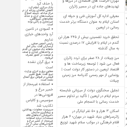
مهران؛ فرصت‌ های اقتصادی در مرزها و
را حذف کرد
تهدیدهای جاده‌ ای در مسیر زائران
بانک مرکزی اعلام کرد:
کاهش تقاضای روزانه ارز در
مرکز مبادله، نتیجه اصلاح
معرفی اداره کل آموزش فنی و حرفه‌ ای
سیاست‌های ارزی و حذف
تقاضا‌های غیرواقعی،
استان ایلام به‌ عنوان دستگاه برتر خدمت‌
غیرتجاری و رانتی بوده
است.
رسانی در اربعین
کمبودی در تامین
آرد واحد‌های خبازی
تحقق خرید تضمینی بیش از ۲۴۵ هزار تن
نداریم
گندم در ایلام با افزایش ۱۷ درصدی نسبت
رئیس انجمن صنفی
آردسازان گفت: بنابر آمار
به سال گذشته
ماهانه یک میلیون تن گندم
در واحد‌های خبازی و صنف
و صنعت در کشور مصرف
مرز چیلات از ۲۸ صفر برای تردد زائران
می‌شود.
برق گران نشده
فعال می‌ شود | توسعه زیرساخت‌ ها و
است
اقتصاد اربعین در دستور کار دولت است |
معاون برق و انرژی وزارت
رونمایی از مهر رسمی گذرنامه مرز زمینی
نیرو گفت: هیچ تغییر
قیمتی در قبوض برق اعمال
چیلات
نشده است.
استفاده غیرمجاز از
خمیر مرغ و
تجلیل سخنگوی دولت از میزبانی شایسته
افزودنی‌ها در
مردم ایلام در اربعین | تأکید بر تداوم مسیر
سوسیس و کالباس
خدمت‌ رسانی با انسجام ملی
تکذیب شد
سرپرست معاونت بهداشتی
اسکان ۳ هزار و ۵۰ نفر ایثارگر در
و پیشگیری سازمان
دامپزشکی ادعاهای فاقد
زائرسراهای بنیاد شهید در مهران؛ ۶ هزار
مستندات درباره استفاده
غیرمجاز از خمیر مرغ و
اقلام فرهنگی در موکب سلام شهید توزیع
افزودنی‌های بیش از حد
مجاز در سوسیس و کالباس