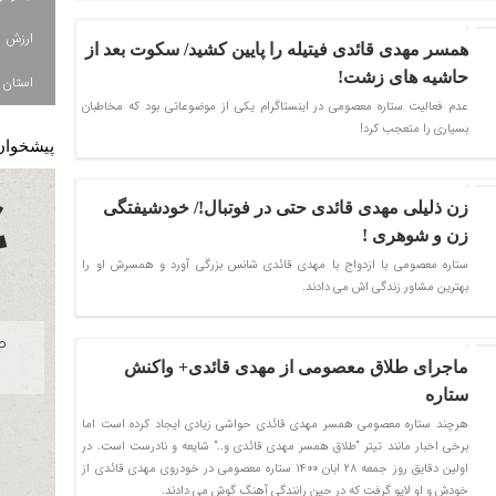
همسر مهدی قائدی فیتیله را پایین کشید/ سکوت بعد از
حاشیه های زشت!
استان ا
عدم فعالیت ستاره معصومی در اینستاگرام یکی از موضوعاتی بود که مخاطبان
بسیاری را متعجب کرد!
پیشخوان
زن ذلیلی مهدی قائدی حتی در فوتبال!/ خودشیفتگی
زن و شوهری !
ستاره معصومی با ازدواج با مهدی قائدی شانس بزرگی آورد و همسرش او را
بهترین مشاور زندگی اش می دادند.
ماجرای طلاق معصومی از مهدی قائدی+ واکنش
ستاره
هرچند ستاره معصومی همسر مهدی قائدی حواشی زیادی ایجاد کرده است اما
برخی اخبار مانند تیتر “طلاق همسر مهدی قائدی و..” شایعه و نادرست است. در
اولین دقایق روز جمعه 28 ابان 1400 ستاره معصومی در خودروی مهدی قائدی از
خودش و او لایو گرفت که در حین رانندگی آهنگ گوش می دادند.