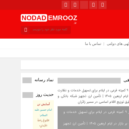
NODAD
EMROOZ
.ir
هی های دولتی
تماس با ما
نماد رسانه
فی
حدیث روز
امروز : پنجشنبه / ۱۵ مرداد / ۱۴۰۵
آسایش تن
امام حسین علیه
استقرار ۹ کمیته فرعی در ایلام برای تسهیل خدمات و
السلام:
القُنوعُ راحَةُ
نظارت بر بازار در ایام اربعین ۱۴۰۵ | تأمین ارز، تجهیز
الأبدانِ؛