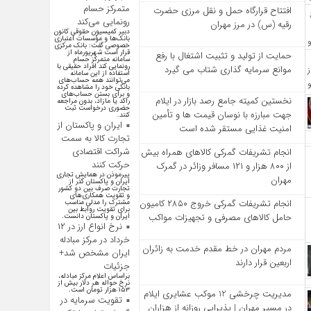
متمرکز حسام
افتتاح قرارگاه حمل‌ و نقل مرزی حضرت
رونمایی می‌کند
رقیه (س) در مرز مهران
دبیر کمیسیون حقوقی کانون
بانک‌ها و مؤسسات اعتباری
خصوصی گفت: بانک مرکزی
قرار است شهریورماه از
حمایت از تولید و تثبیت اشتغال با رفع
سامانه متمرکز حسام
رونمایی کند افراد حقیقی با
موانع سرمایه‌ گذاری شتاب می‌ گیرد
استفاده از این سامانه
می‌توانند همه حساب‌های
بانکی خود را مشاهده کرده
و برای بستن حساب‌های
نخستین کمیته جامع رصد بازار در ایلام
راکد یا مازاد، بدون مراجعه
حضوری درخواست ثبت
جهت مبارزه با نوسان قیمت‌ ها و تأمین
کنند.
ایران و پاکستان از
امنیت غذایی مستقر شده است
تجارت کالا به سمت
شراکت اقتصادی
انجام تشریفات گمرکی کالاهای همراه بیش
حرکت کنند
از ۸۰۰ هزار و ۱۲۱ مسافر وزائر در گمرک
پیرموذن در همایش تجاری
مهران
ایران و پاکستان گذر از
تجارت صرف بین دو کشور
و تقویت همکاری‌های
انجام تشریفات گمرکی خروج ۲۸۵۰ کامیون
مشترک را مدلی مناسب
برای تقویت روابط بین
حامل کالاهای مصرفی و تجهیزات مواکب
ایران و پاکستان دانست.
نرخ انواع ارز در ۱۲
خرداد در مرکز مبادله
مردم مهران در خط مقدم خدمت به زائران
ایران مشخص شد+
اربعین قرار دارند
جزئیات
براساس اعلام مرکز مبادله،
نرخ حواله هر دلار بیش از
۱۵۳ هزار تومان است.
مدیریت چرخشی 12 موکب‌ عشایری ایلام
تقویت سرمایه در
در مسیر مهران | پذیرایی روزانه از هزاران