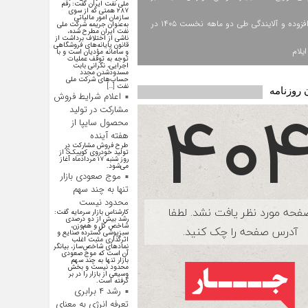
ملی نفت ایران گفت: رقم
۲۸۷ همتی که از سوی
سازمان امور مالیاتی
ارزش افزوده و آلایندگی طی دو ماهه نخست ۱۴۰۵ در
به‌عنوان جریمه شرکت ملی
نفت ایران مطرح شده،
ناشی از اختلاف برداشت از
قانون پایانه‌های فروشگاهی
یلام
و سامانه مؤدیان است و با
توجه به توقف عملیات
اجرایی، نگرانی بابت
مسدودشدن مجدد
حساب‌های شرکت ملی
نفت […]
 روزنامه
اعلام شرایط فروش
مشارکت در تولید
محصول سایپا از
هفته آینده
طرح فروش مشارکت در
تولید خودروی کوییکS از
روز شنبه ۱۷ مردادماه آغاز
می‌شود.
موج صعودی بازار
تنها به چند سهم
محدود نیست
کارشناس بازار سرمایه گفت:
رشد بیش از دو درصدی
شاخص کل و هم‌وزن،
سبزپوشی گسترده صنایع و
اثرگذاری مثبت اغلب
نماد‌های شاخص‌ساز، بیانگر
آن است که موج صعودی
بازار تنها به چند سهم
محدود نیست و بخش
وسیعی از بازار را در بر
گرفته است.
رشد ۴ برابری
تعرفه انرژی به معنای