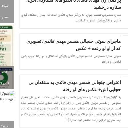
پز دادن زن مهدی قائدی با النگو های میلیاردی اش!/
شبکه ب
ستاره درخشید
​ستاره معصومی همسر جوان اما بزرگتر مهدی قائدی است که اینبار از دهکده گردی
مسیر ز
در دبی و النگوهایش استوری گذاشت.
ماجرای سوتی جنجالی همسر مهدی قائدی/ تصویری
که از او لو رفت + عکس
سوتی ستاره معصومی همسر مهدی قائدی بازیکن استقلال و لو رفته چهره بدون
آرایش او در لایو.
اعتراض جنجالی همسر مهدی قائدی به منتقدان بی
تسهیلات
حجابی اش+ عکس های لو رفته
به گزارش نوداد برتر؛ ستاره معصومی همسر مهدی قائدی است. عکس های بسیار
متنوعی از همسر مهدی قائدی پس از ازدواج در کنار مهدی قائدی منتشر شده
است. برخی رسانه ها از بی حجابی همسر مهدی قائدی در دوبی نوشتند که این
اتفاق با واکنش همسر مهدی قائدی همراه شد. در ادامه ببینید همسر مهدی قائدی
چه استوری در این راستا منتشر کرد. ستاره […]