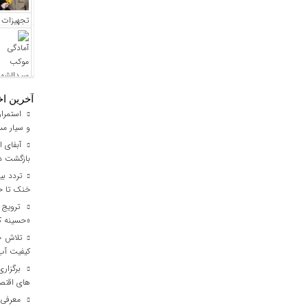
آخرین اخ
استمرار
و سیار مس
آبفای ای
بازگشت دن
خنک تا خر
ترویج ف
«حسینه ک
کیفیت آب برای ۳ میلیون مس
برگزاری
های اقتصا
معرفی ا