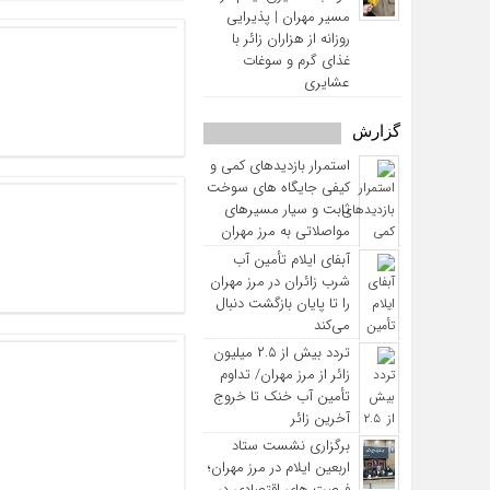
مسیر مهران | پذیرایی
روزانه از هزاران زائر با
غذای گرم و سوغات
عشایری
گزارش
استمرار بازدیدهای کمی و
کیفی جایگاه‌ های سوخت
ثابت و سیار مسیرهای
مواصلاتی به مرز مهران
آبفای ایلام تأمین آب
شرب زائران در مرز مهران
را تا پایان بازگشت دنبال
می‌کند
تردد بیش از ۲.۵ میلیون
زائر از مرز مهران/ تداوم
تأمین آب خنک تا خروج
آخرین زائر
برگزاری نشست ستاد
اربعین ایلام در مرز مهران؛
فرصت‌ های اقتصادی در