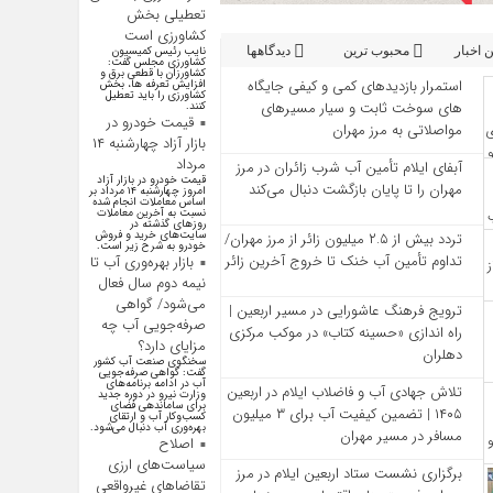
تعطیلی بخش
کشاورزی است
 اخبار
محبوب ترین
دیدگاهها
نایب رئیس کمیسیون
کشاورزی مجلس گفت:
کشاورزان با قطعی برق و
استمرار بازدیدهای کمی و کیفی جایگاه‌
افزایش تعرفه ها، بخش
کشاورزی را باید تعطیل
های سوخت ثابت و سیار مسیرهای
کنند.
قیمت خودرو در
مواصلاتی به مرز مهران
بازار آزاد چهارشنبه ۱۴
مرداد
آبفای ایلام تأمین آب شرب زائران در مرز
قیمت خودرو در بازار آزاد
مهران را تا پایان بازگشت دنبال می‌کند
امروز چهارشنبه ۱۴ مرداد بر
اساس معاملات انجام شده
نسبت به آخرین معاملات
روز‌های گذشته در
سایت‌های خرید و فروش
تردد بیش از ۲.۵ میلیون زائر از مرز مهران/
خودرو به شرح زیر است.
تداوم تأمین آب خنک تا خروج آخرین زائر
بازار بهره‌وری آب تا
نیمه دوم سال فعال
می‌شود/ گواهی
ترویج فرهنگ عاشورایی در مسیر اربعین |
صرفه‌جویی آب چه
راه‌ اندازی «حسینه کتاب» در موکب مرکزی
مزایای دارد؟
دهلران
سخنگوی صنعت آب کشور
گفت: گواهی صرفه‌جویی
آب در ادامه برنامه‌های
تلاش جهادی آب و فاضلاب ایلام در اربعین
وزارت نیرو در دوره جدید
برای ساماندهی فضای
۱۴۰۵ | تضمین کیفیت آب برای ۳ میلیون
کسب‌وکار آب و ارتقای
بهره‌وری آب دنبال می‌شود.
مسافر در مسیر مهران
اصلاح
سیاست‌های ارزی
برگزاری نشست ستاد اربعین ایلام در مرز
تقاضاهای غیرواقعی