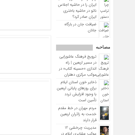
ایران را در حاشیه اجلاس
ناتو در حاشیه باختری
ایران صادر کرد؟
ضیافت جان در بارگاه
جانان
مصاحبه
ترویج فرهنگ عاشورایی
در مسیر اربعین | راه‌
اندازی «حسینه کتاب» در
موکب مرکزی دهلران
ذخایر خون استان ایلام
برای روزهای پایانی اربعین
با وجود افزایش تردد
تأمین است
مردم مهران در خط مقدم
خدمت به زائران اربعین
قرار دارند
مدیریت چرخشی 12
موکب‌ عشایری ایلام در