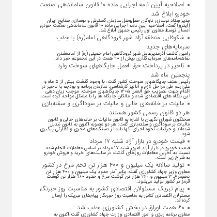
اصلاحیه آیین نامه اجرایی ماده ۱۰ قانون ساماندهی صنعت
خودرو ابلاغ شد
مدیر ستاد نوسازی ناوگان حمل‌ونقل سازمان گسترش و نوسازی صنایع ایران
(ایدرو) گفت: اصلاحیه آیین نامه اجرایی ماده ۱۰ قانون ساماندهی صنعت خودرو
امسال توسط معاون اول رئیس جمهور ابلاغ شد.
شکوفایی منطقه آزاد شهر فرودگاهی امام(ره) با جذب
سرمایه‌های جدید
رامین کاشف اذرمدیرعامل شهر فرودگاهی امام خمینی (ره) از آماده‌شدن
تفاهم‌نامه‌های سرمایه‌گذاری بیش از ۲۰ همت در این مجموعه خبر داد.
تاخیر در پرداخت حق العمل جایگاههای سوخت وارد
پنجمین ماه شد
رئیس صنف جایگاههای سوخت کشور گفت: با وجود گذشت بیش از ۵ ماه و
علی رغم طی مراحل لازم و آنالیز کارشناسی، سازمان برنامه و بودجه با تاخیر در
اقدام جهت تصویب حق العمل ۱۴۰۵ جایگاههای سوخت، موجب زیان دهی
این بنگاه های اقتصادی شده و مالکان جایگاه ها را با مشکل مواجه کرده است.
مالیات بر خانه‌های خالی و مالیات بر سوداگری و سفته‌بازی
هر دو قانون رسمی کشور هستند
سخنگوی شورای نگهبان با اشاره به قانون مالیات بر خانه‌های خالی و قانون
مالیات بر سوداگری و سفته‌بازی گفت: هر دو مصوبه اکنون به قانون تبدیل
شده‌اند و جزئیات نحوه اجرای آنها باید از دستگاه‌های مجری و نظارتی پیگیری
شود.
قیمت خودرو در بازار آزاد شنبه ۱۷ مرداد
قیمت خودرو در بازار آزاد امروز شنبه ۱۷ مرداد بر اساس معاملات انجام شده
نسبت به آخرین معاملات روز‌های گذشته در سایت‌های خرید و فروش خودرو
به شرح زیر است.
تولید سالانه یک میلیون و ۴۰۰ هزار تن تخم مرغ در کشور
معاون وزیر جهاد کشاورزی گفت: بنابر آمار حدود یک میلیون و ۴۰۰ هزار تن
تخم‌مرغ، ۳ میلیون و ۲۶۰ هزار تن گوشت مرغ و حدود ۹۶۰ هزار تن گوشت
قرمز در کشور تولید می‌شود.
پیام تبریک مسئولان اقتصادی کشور به مناسبت روز خبرنگار
مسئولان اقتصادی کشور به مناسبت روز خبرنگار پیام‌های تبریک را ارسال
کرده‌اند.
۶۰ همت اوراق در بخش کشاورزی جذب شد
معاون برنامه ریزی و امور اقتصادی وزارت جهاد کشاورزی گفت:اکنون به