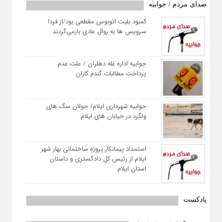
صدای مردم / جوابیه
کمبود بلیت اتوبوس مقطعی بود/از فردا
سرویس ها به روال عادی بازمی‌گردند
جوابیه اداره غله دهلران / علت عدم
پرداخت مطالبات گندم کاران
جوابیه شهرداری ایلام/ جولان سگ های
ولگرد در خیابان های ایلام
استمداد پیمانکار پروژه ساختمانی بهار شهر
ایلام از رئیس کل دادگستری و داستان
استان ایلام
پادکست