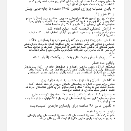
نقطه‌ای رسیده که ۶۰ همت اوراق در بخش کشاورزی جذب شده؛ رقمی که در
گذشته حتی یک همت هم قابل تحقق نبود.
پایان عملیات پروازی اربعین ۱۴۰۵ «هما» با جابه‌جایی بیش
از ۳۱ هزار زائر
عملیات پروازی اربعین ۱۴۰۵ هواپیمایی جمهوری اسلامی ایران (هما) با انجام
۱۵۷ پرواز از ۱۶ شهر و ۱۷ فرودگاه کشور به مقصد نجف اشرف به پایان رسید؛
عملیاتی که طی آن بیش از ۳۱ هزار و ۳۰۵ زائر جابه‌جا شدند.
گزارش تحلیلی کیفیت گندم ایران اعلام شد
معاون امور زراعت وزارت جهاد کشاورزی، گزارش تحلیلی کیفیت گندم تولید
داخل را ارائه کرد.
نقش مدیریت بحران در کنترل سیلاب و فرسایش خاک
جانشین و معاون فنی یگان حفاظت سازمان جنگل‌ها گفت: مدیریت بحران نقش
تعیین‌کننده‌ای در کاهش خسارات ناشی از آتش‌سوزی جنگل‌ها و مراتع، سیلاب،
فرسایش خاک، بیابان‌زایی، تصرفات غیرقانونی اراضی ملی و سایر تهدیدات
دارد.
آغاز پیش‌فروش بلیت‌های رفت و برگشت زائران دهه
پایانی ماه صفر
سخنگوی قرارگاه اربعین سازمان راهداری و حمل‌ونقل جاده‌ای از آغاز پیش‌فروش
بلیت‌های رفت و برگشت زائران دهه پایانی ماه صفر خبر داد و گفت: تمام
ظرفیت ناوگان قابل استفاده برای بازگشت زائران به مشهد مقدس اختصاص
خواهد یافت.
کاهش ناترازی با تنوع بخشی به سبد تولید برق
معاون وزیر نیرو، با اشاره به ریشه‌های ناترازی برق در دو دهه گذشته، گفت:
تثبیت قیمت برق به مدت ۴ سال و عدم تداوم اجرای قانون هدفمندی یارانه‌ها،
باعث کاهش سرمایه‌گذاری در صنعت برق شد.
وصول ۱۲.۸ میلیارد دلار از مطالبات صندوق توسعه ملی
معاون سرمایه‌گذاری صندوق توسعه ملی از وصول ۱۲.۸ میلیارد دلار از مطالبات
صندوق خبر داد.
تأمین مالی ۴۸ ساعته برای بازسازی فاز‌های آسیب‌دیده
پارس جنوبی+ فیلم
عضو هیئت عامل صندوق توسعه ملی گفت:صندوق توسعه ملی برای بازسازی
فاز‌های آسیب‌دیده پارس جنوبی خارج از نوبت تأمین مالی می‌کند.