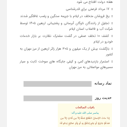
هفته دولت افتتاح می شود
17 مرداد فرصتی برای قدرشناسی
یخ‌ فروشان متخلف در ایلام با جریمه سنگین و پلمب غافلگیر شدند
تجلیل از رانندگان ناوگان آبرسانی و پشتیبانی اربعین ۱۴۰۵ توسط
شرکت آب و فاضلاب استان ایلام
کشف ۱۰ تخلف صنفی در گشت مشترک نظارت بر بازار خدمات
خودرو در ایلام
بازگشت بیش از یک میلیون و ۳۰۵ هزار زائر اربعین از مرز مهران به
کشور
استمرار بازدیدهای کمی و کیفی جایگاه‌ های سوخت ثابت و سیار
مسیرهای مواصلاتی به مرز مهران
نماد رسانه
حدیث روز
باقیات الصالحات
پيامبر صلى‏ الله‏ عليه ‏و‏ آله:
إذا ماتَ الإنسانُ انقَطَعَ عَمَلُهُ إلاّ مِن ثَلاثٍ: إلاّ مِن
صَدَقَةٍ جاريَةٍ أو عِلمٍ يُنتَفَعُ بِهِ أو وَلَدٍ صالِحٍ يَدعُو لَهُ؛