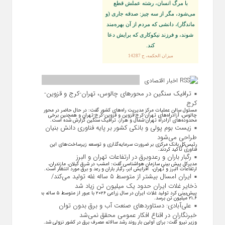
با مرگ انسان، رشته عملش قطع
مى‌شود، مگر از سه چيز: صدقه جارى (و
ماندگار)، دانشى كه مردم از آن بهره‏‌مند
شوند، و فرزند نيكوكارى كه برايش دعا
كند.
ميزان الحكمه، ح 14287
اخبار اقتصادی
ترافیک سنگین در محورهای چالوس، تهران-کرج و قزوین-
کرج
مسئول سالن عملیات مرکز مدیریت راه‌های کشور گفت: در حال حاضر در محور
چالوس، آزادراه‌های تهران-کرج-قزوین و قزوین-کرج-تهران و همچنین برخی
محدوده‌های آزادراه تهران-شمال و هراز، ترافیک سنگین گزارش شده است.
زیست بوم پولی و بانکی کشور بر پایه فناوری دانش بنیان
طراحی می‌شود
رئیس‌کل بانک مرکزی بر ضرورت سرمایه‌گذاری و توسعه زیرساخت‌های این
فناوری تأکید کردند.
رگبار باران و رعدوبرق در ارتفاعات تهران و البرز
مدیرکل پیش بینی سازمان هواشناسی گفت: امشب در شرق گیلان، مازندران،
ارتفاعات البرز و تهران، افزایش ابر، رگبار باران و رعد و برق مورد انتظار است.
ایران امسال بیشتر از متوسط ۵ ساله غله تولید می‌کند/
ذخایر غلات ایران حدود یک میلیون تن زیاد شد
پیش‌بینی کرد تولید غلات ایران در سال زراعی ۲۰۲۶ با عبور از متوسط ۵ ساله به
۲۱.۶ میلیون تن برسد.
علی‌آبادی: دستاورد‌های صنعت آب و برق بدون توان
خبرنگاران در اقناع افکار عمومی محقق نمی‌شد
وزیر نیرو گفت: برای اولین بار روند رشد سالانه مصرف برق در کشور نزولی شد.