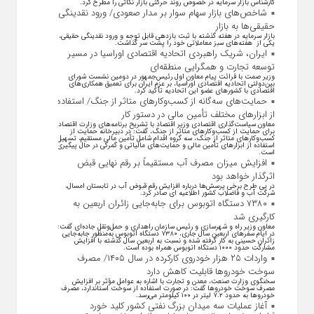
کارشناس بازار سرمایه در خصوص روند حرکتی بازار نکاتی را مطرح کرد.
شاخص‌های بازار سهام سوار بر مدار صعودی/ ورود نقدینگی
حقیقی‌ها به بازار
بازار سرمایه در هفته گذشته با ثبت بازدهی قابل توجه و ورود نقدینگی حقیقی،
یکی از هفته‌های سبز معاملاتی خود را پشت سر گذاشت.
ایران، شریک راهبردی اتحادیه اقتصادی اوراسیا در مسیر
توسعه تجارت و همگرایی منطقه‌ای
وزیر صمت با قرائت پیام معاون اول رئیس‌جمهور در دومین نشست شورای
بین‌دولتی اتحادیه اقتصادی اوراسیا، بر عزم ایران برای تعمیق همکاری‌های
اقتصادی با کشورهای عضو این اتحادیه تأکید کرد.
حمایت‌های سه‌گانه از کسب‌وکارهای متاثر از جنگ/ استفاده
از ابزارهای مختلف تأمین مالی در دستور کار
معاون سیاست‌گذاری اقتصادی وزیر اقتصاد با تشریح برنامه‌های وزارت اقتصاد
برای حمایت از کسب‌وکار‌های متاثر از جنگ، گفت: در دبیرخانه حمایت از
کسب‌وکار‌های متاثر از جنگ، سه گروه اقدام شامل تأمین مالی مستقیم، تسهیل
استفاده از ابزار‌های تأمین مالی و حمایت‌های مالیاتی و گمرکی در حال پیگیری
است.
افزایش میزان مصرف آب مستقیماً بر رقم نهایی قبض
اثرگذار خواهد بود
در پی طرح برخی پرسش‌ها درباره افزایش رقم قبوض آب در تابستان امسال،
شرکت آب و فاضلاب کشور اطلاعیه ای صادر کرد.
۷۳۸۰ دستگاه اتوبوس برای جابه‌جایی زائران اربعین به
کارگیری شد
معاون وزیر راه و شهرسازی و رئیس سازمان راهداری و حمل‌ونقل جاده‌ای گفت:
در ایام سفرهای اربعین سال جاری، ۷۳۸۰ دستگاه اتوبوس به‌منظور جابه‌جایی
زائران حسینی به‌ کار گرفته شده و نسبت به اربعین سال گذشته با افزایش
مشارکت حدود ۱۰۰۰ دستگاه اتوبوس همراه بوده است.
واردات ۲۵ هزار خودروی کارکرده در سال ۱۴۰۵/ مصرف
سوخت خودرو‌ها قابلیت کاهش دارد
سخنگوی وزارت صنعت، معدن و تجارت با اشاره به عوامل مؤثر بر افزایش
مصرف سوخت خودرو‌ها گفت: در صورت استفاده از سوخت استاندارد، مصرف
خودرو‌ها به حدود ۷.۲ لیتر در ۱۰۰ کیلومتر می‌رسد.
آغاز عملیات سه میدان بزرگ نفتی کشور کلید خورد