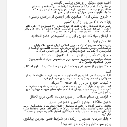
اخیر؛ عبور موفق از روز‌های پرفشار تابستان
در حالی که شبکه برق کشور همچنان با شرایط دمایی کم‌سابقه و تقاضای
حداکثری مواجه است، معاون برق و انرژی وزارت نیرو از افزایش ۲۴۵۰
مگاوات ظرفیت جدید حرارتی به مدار تولید خبر داد.
خروج بیش از ۳.۱ میلیون زائر اربعین از مرزهای زمینی/
بازگشت ۲.۷ میلیون زائر به کشور
رئیس مرکز مدیریت راه‌های کشور از خروج بیش از ۳ میلیون و ۱۰۲ هزار زائر
اربعین از مرزهای شش‌گانه زمینی و بازگشت حدود ۲ میلیون و ۷۶۵ هزار زائر
به کشور تا ساعت ۲۴ روز بیست‌ویکم طرح اربعین خبر داد
ارتقای مبادلات تجاری ایران با کشور‌های عضو اتحادیه
اقتصادی اوراسیا
وزیر صنعت، معدن و تجارت جمهوری اسلامی ایران، ضمن اعلام پایان
موفقیت‌آمیز دومین نشست شورای بین‌دولتی اتحادیه اقتصادی اوراسیا در
قرقیزستان، از تصویب جمع‌بندی‌های راهبردی این اجلاس خبر داد.
جزئیات تأخیر پرواز تهران ـ استانبول اعلام شد
شرکت هواپیمایی جمهوری اسلامی ایران در خصوص جزئیات تأخیر پرواز
تهران_ استانبول توضیح داد.
کشاورزان از سم‌پاشی و کوددهی در ساعات بعدازظهر اجتناب
کنند
کارشناس هواشناسی کشاورزی گفت:توجه به رعد و برق و احتمال باد شدید از
سم پاشی و کوددهی برگی در ساعات بعدازظهر خودداری شود.
قیمت خودرو در بازار آزاد جمعه ۱۶ مرداد
قیمت خودرو در بازار آزاد امروز جمعه ۱۶ مرداد بر اساس معاملات انجام شده
نسبت به آخرین معاملات روز‌های گذشته در سایت‌های خرید و فروش خودرو
به شرح زیر است.
آزادسازی سهام عدالت از سوی دولت، گامی برای تحقق
حقوق مالکانه مردم و تکمیل خصوصی‌سازی
نماینده مجلس گفت: تا زمانی که سهامداران امکان مدیریت و تصمیم‌گیری درباره
دارایی خود را نداشته باشند، اهداف این طرح به طور کامل محقق نخواهد شد و
آزادسازی سهام عدالت باید با هدف واگذاری اختیار واقعی به مردم در دستور کار
قرار گیرد.
بازار سرمایه همچنان ارزنده/ در شرایط فعلی بهترین پرتفوی
برای سهامداران چگونه خواهد بود؟