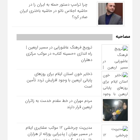
چرا ترامپ دستور حمله به ایران را در
حاشیه اجلاس ناتو در حاشیه باختری ایران
صادر کرد؟
مصاحبه
ترویج فرهنگ عاشورایی در مسیر اربعین |
راه‌ اندازی «حسینه کتاب» در موکب مرکزی
دهلران
ذخایر خون استان ایلام برای روزهای
پایانی اربعین با وجود افزایش تردد تأمین
است
مردم مهران در خط مقدم خدمت به زائران
اربعین قرار دارند
مدیریت چرخشی 12 موکب‌ عشایری ایلام
در مسیر مهران | پذیرایی روزانه از هزاران