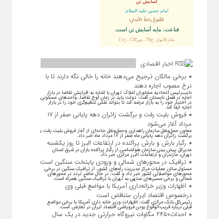
آسایش تن
امام حسین علیه السلام:
القُنوعُ راحَةُ الأبدانِ؛
قناعت، مايه آسايش تن است.
بحارالأنوار: ج78 ، ص128 ، ح11
اخبار اقتصادی
برخی مالکان ترجیح می‌دهند خانه را خالی نگه دارند تا با
نرخ مصوب اجاره دهند
نایب‌رئیس اتحادیه مشاوران املاک تهران با اشاره به افزایش تقاضا در بازار
اجاره در فصل تابستان گفت: دولت باید در زمان اوج تقاضا، واحد‌های مسکونی
در اختیار خود را به بازار عرضه کند تا بتواند نقش تنظیم‌گری خود را در بازار
اجاره ایفا کند.
فروش بلیت رفت و برگشت زائران دهه پایانی صفر از ۱۷
مرداد آغاز می‌شود
معاون حمل‌ونقل سازمان راهداری وحمل‌و‌نقل جاده‌ای از آغاز فروش بلیت رفت و
برگشت زائران دهه پایانی ماه صفر از ۱۷ مرداد ماه خبر داد.
رگبار بارش و بارش پراکنده در ارتفاعات البرز تا روز یکشنبه
مدیرکل پیش بینی سازمان هواشناسی از رگبار پراکنده باران در شرق استان
تهران، مازندران و ارتفاعات البرز مرکزی خبر داد.
ترافیک در محورهای شمالی و ورودی پایتخت سنگین است
مسئول سالن عملیات مرکز مدیریت راه‌های کشور، از ترافیک سنگین در برخی
محورهای مواصلاتی کشور خبر داد و گفت: در حال حاضر تردد در محورهای
شمالی و برخی مسیرهای منتهی به تهران با ترافیک سنگین همراه است.
اظهارات وزیر خزانه‌داری آمریکا با مواضع قبلی وی
درخصوص اقتصاد ایران متناقض است
رئیس‌کل بانک مرکزی گفت: اظهارات وزیر خانه داری آمریکا با برخی مواضع
قبلی درباره قریب‌الوقوع بودن فروپاشی اقتصاد ایران در تعارض است.
احداث۲۴۵۰ مگاوات نیروگاه حرارتی جدید در یک سال