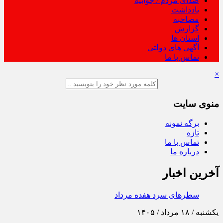
صدای مردم / جوابیه
یادداشت
مصاحبه
گزارش
استان ها
آگهی های دولتی
تماس با ما
×
منوی سایت
برگه نمونه
تازه
تماس با ما
درباره ما
آخرین اخبار
سطرهای سرد هفده مرداد
داد / ۱۴۰۵