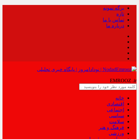
برگه نمونه
تازه
تماس با ما
درباره ما
NODAD
EMROOZ
.ir
خانه
اقتصادی
اجتماعی
سیاسی
سلامت
فرهنگ و هنر
ورزشی