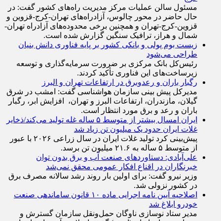
مسئول سالن عملیات مرکز مدیریت راه‌های کشور گفت: در
حال حاضر در محور چالوس، آزادراه‌های تهران-کرج-قزوین و
قزوین-کرج-تهران و همچنین برخی محدوده‌های آزادراه تهران-
شمال و هراز، ترافیک سنگین گزارش شده است.
زیست بوم پولی و بانکی کشور بر پایه فناوری دانش بنیان
طراحی می‌شود
رئیس‌کل بانک مرکزی بر ضرورت سرمایه‌گذاری و توسعه
زیرساخت‌های این فناوری تأکید کردند.
رگبار باران و رعدوبرق در ارتفاعات تهران و البرز
مدیرکل پیش بینی سازمان هواشناسی گفت: امشب در شرق
گیلان، مازندران، ارتفاعات البرز و تهران، افزایش ابر، رگبار
باران و رعد و برق مورد انتظار است.
ایران امسال بیشتر از متوسط ۵ ساله غله تولید می‌کند/ذخایر
غلات ایران حدود یک میلیون تن زیاد شد
پیش‌بینی کرد تولید غلات ایران در سال زراعی ۲۰۲۶ با عبور
از متوسط ۵ ساله به ۲۱.۶ میلیون تن برسد.
علی‌آبادی: دستاورد‌های صنعت آب و برق بدون توان
خبرنگاران در اقناع افکار عمومی محقق نمی‌شد
وزیر نیرو گفت: برای اولین بار روند رشد سالانه مصرف برق
در کشور نزولی شد.
اصلاحیه آیین نامه اجرایی ماده ۱۰ قانون ساماندهی صنعت
خودرو ابلاغ شد
مدیر ستاد نوسازی ناوگان حمل‌ونقل سازمان گسترش و