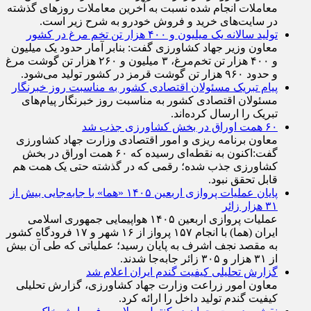
معاملات انجام شده نسبت به آخرین معاملات روز‌های گذشته
در سایت‌های خرید و فروش خودرو به شرح زیر است.
تولید سالانه یک میلیون و ۴۰۰ هزار تن تخم مرغ در کشور
معاون وزیر جهاد کشاورزی گفت: بنابر آمار حدود یک میلیون
و ۴۰۰ هزار تن تخم‌مرغ، ۳ میلیون و ۲۶۰ هزار تن گوشت مرغ
و حدود ۹۶۰ هزار تن گوشت قرمز در کشور تولید می‌شود.
پیام تبریک مسئولان اقتصادی کشور به مناسبت روز خبرنگار
مسئولان اقتصادی کشور به مناسبت روز خبرنگار پیام‌های
تبریک را ارسال کرده‌اند.
۶۰ همت اوراق در بخش کشاورزی جذب شد
معاون برنامه ریزی و امور اقتصادی وزارت جهاد کشاورزی
گفت:اکنون به نقطه‌ای رسیده که ۶۰ همت اوراق در بخش
کشاورزی جذب شده؛ رقمی که در گذشته حتی یک همت هم
قابل تحقق نبود.
پایان عملیات پروازی اربعین ۱۴۰۵ «هما» با جابه‌جایی بیش از
۳۱ هزار زائر
عملیات پروازی اربعین ۱۴۰۵ هواپیمایی جمهوری اسلامی
ایران (هما) با انجام ۱۵۷ پرواز از ۱۶ شهر و ۱۷ فرودگاه کشور
به مقصد نجف اشرف به پایان رسید؛ عملیاتی که طی آن بیش
از ۳۱ هزار و ۳۰۵ زائر جابه‌جا شدند.
گزارش تحلیلی کیفیت گندم ایران اعلام شد
معاون امور زراعت وزارت جهاد کشاورزی، گزارش تحلیلی
کیفیت گندم تولید داخل را ارائه کرد.