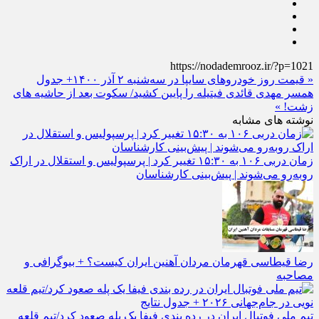
https://nodademrooz.ir/?p=1021
« قیمت روز خودرو‌های سایپا در سه‌شنبه ۲ آذر ۱۴۰۰+ جدول
همسر مهدی قائدی فیتیله را پایین کشید/ سکوت بعد از حاشیه های
زشت! »
نوشته های مشابه
زمان دربی ۱۰۶ به ۱۵:۳۰ تغییر کرد | پرسپولیس و استقلال در اراک
روبه‌رو می‌شوند | پیش‌بینی کارشناسان
رضا قیطاسی قهرمان مردان آهنین ایران کیست؟ + بیوگرافی و
مصاحبه
تیم ملی فوتبال ایران در رده بندی فیفا یک پله صعود کرد/تیم قلعه