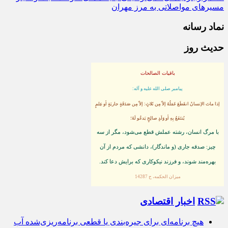
مسیرهای مواصلاتی به مرز مهران
نماد رسانه
حدیث روز
باقیات الصالحات
پيامبر صلى‏ الله‏ عليه ‏و‏ آله:
إذا ماتَ الإنسانُ انقَطَعَ عَمَلُهُ إلاّ مِن ثَلاثٍ: إلاّ مِن صَدَقَةٍ جاريَةٍ أو عِلمٍ
يُنتَفَعُ بِهِ أو وَلَدٍ صالِحٍ يَدعُو لَهُ؛
با مرگ انسان، رشته عملش قطع مى‌شود، مگر از سه
چيز: صدقه جارى (و ماندگار)، دانشى كه مردم از آن
بهره‏‌مند شوند، و فرزند نيكوكارى كه برايش دعا كند.
ميزان الحكمه، ح 14287
اخبار اقتصادی
هیچ برنامه‌ای برای جیره‌بندی یا قطعی برنامه‌ریزی‌شده آب