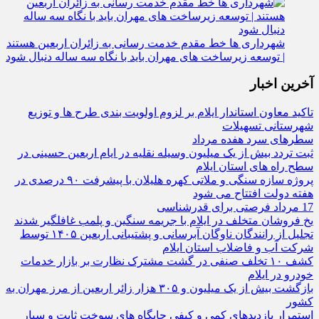
شهرداری‌ ها خط مقدم خدمت ‌رسانی به زائران اربعین هستند
| توسعه زیرساخت ‌های مهران باید با نگاه سه‌ ساله دنبال شود
آخرین اخبار
تاکید معاون استاندار ایلام بر لزوم اولویت‌ بندی طرح‌ ها و توزیع
شهرستانی تسهیلات
سطرهای سرد هفده مرداد
ثبت تردد بیش از یک میلیون وسیله نقلیه در ایام اربعین حسینی در
سطح راه‌ های استان ایلام
پروژه سازه سنگی و ملاتی کهره هلیلان با پیشرفت ۹۰ درصدی در
هفته دولت افتتاح می شود
17 مرداد فرصتی برای قدرشناسی
یخ‌ فروشان متخلف در ایلام با جریمه سنگین و پلمب غافلگیر شدند
تجلیل از رانندگان ناوگان آبرسانی و پشتیبانی اربعین ۱۴۰۵ توسط
شرکت آب و فاضلاب استان ایلام
کشف ۱۰ تخلف صنفی در گشت مشترک نظارت بر بازار خدمات
خودرو در ایلام
بازگشت بیش از یک میلیون و ۳۰۵ هزار زائر اربعین از مرز مهران به
کشور
استمرار بازدیدهای کمی و کیفی جایگاه‌ های سوخت ثابت و سیار