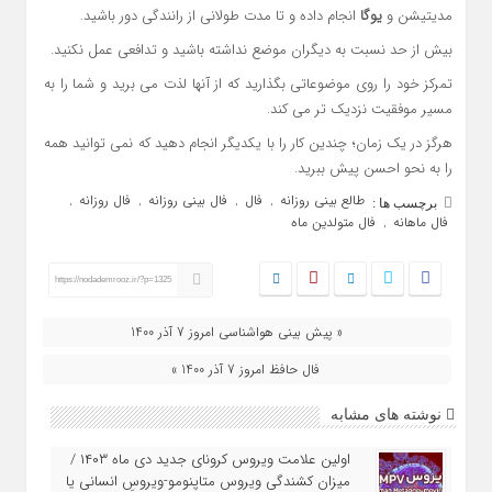
مدیتیشن و
یوگا
انجام داده و تا مدت طولانی از رانندگی دور باشید.
بیش از حد نسبت به دیگران موضع نداشته باشید و تدافعی عمل نکنید.
تمرکز خود را روی موضوعاتی بگذارید که از آنها لذت می برید و شما را به
مسیر موفقیت نزدیک تر می کند.
هرگز در یک زمان؛ چندین کار را با یکدیگر انجام دهید که نمی توانید همه
را به نحو احسن پیش ببرید.
طالع بینی روزانه
فال
فال بینی روزانه
فال روزانه
,
,
,
,
برچسب ها :
فال ماهانه
فال متولدین ماه
,
https://nodademrooz.ir/?p=1325
« پیش بینی هواشناسی امروز 7 آذر 1400
فال حافظ امروز 7 آذر 1400 »
نوشته های مشابه
اولین علامت ویروس کرونای جدید دی ماه ۱۴۰۳ /
میزان کشندگی ویروس متاپنومو-ویروسِ انسانی یا