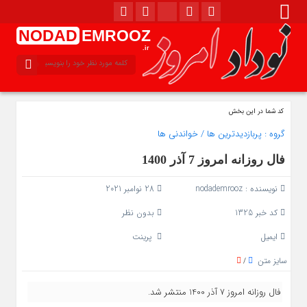
NODAD
EMROOZ
.ir
کد شما در این بخش
گروه :
پربازدیدترین ها
/
خواندنی ها
فال روزانه امروز 7 آذر 1400
نویسنده :
nodademrooz
28 نوامبر 2021
کد خبر 1325
بدون نظر
ایمیل
پرینت
سایز متن
/
فال روزانه امروز 7 آذر 1400 منتشر شد.