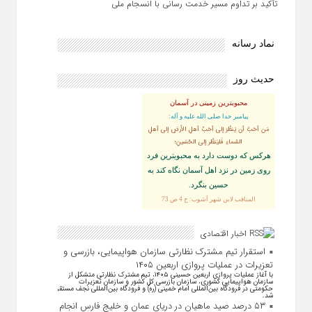
تأکید بر تداوم مسیر خدمت‌ رسانی با انسجام ملی
نماد رسانه
حدیث روز
محبوبترین زمینی در آسمان
پيامبر خدا صلى الله عليه و آله:
مَن أحَبَّ أن يَنظُرَ إلى أحَبِّ أهلِ الأرضِ إلى أهلِ
السَّماءِ فَليَنظُر إلى الحُسَينِ؛
هركس كه دوست دارد به محبوبترين فرد
روى زمين در نزد اهل آسمان نگاه كند به
حسين بنگرد.
المناقب لابن شهر آشوب: ج 4 ص 73
اخبار اقتصادی
استقرار تیم مشترک نظارتی سازمان هواپیمایی، بازرسی و
تعزیرات در عملیات پروازی اربعین ۱۴۰۵
با آغاز عملیات پروازی اربعین حسینی ۱۴۰۵، تیم مشترک نظارتی متشکل از
سازمان هواپیمایی کشوری، سازمان بازرسی کل کشور و سازمان تعزیرات
حکومتی در فرودگاه بین‌المللی امام خمینی (ره) و فرودگاه بین‌المللی نجف مستقر
شد.
۵۳ درصد صید ماهیان در دریای عمان و خلیج فارس انجام