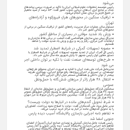
می‌شود
رئیس موسسه تحقیقات علوم شیلاتی ایران با تاکید بر ضرورت بررسی پیامد‌های
جنگ بر منابع آبزی آب‌های دریایی جنوب کشور گفت: ۵۳ درصد از صید ماهیان
در خلیج فارس و دریای عمان انجام می‌شود.
ترافیک سنگین در محورهای هراز، فیروزکوه و آزادراه‌های
تهران
مسئول سالن عملیات مرکز مدیریت راه‌های کشور از ترافیک سنگین در برخی از
محور‌های شمالی کشور خبر داد.
وزش باد شدید موقتی در بسیاری از مناطق کشور
مدیرکل پیش بینی سازمان هواشناسی گفت:امشب در برخی نقاط مازندران و
ارتفاعات البرز مرکزی، رگبار و رعد و برق و وزش باد شدید موقت را شاهد
هستیم.
مصوبه تسهیلات گمرکی در شرایط اضطرار تمدید شد
رئیس کل گمرک ایران از تمدید مصوبه تسهیلات گمرکی در شرایط اضطرار با
دستور معاون اول رئیس جمهور تا پایان شهریور ماه سال جاری خبر داد.
طرح‌های توسعه‌ای صنعت نفت با تکیه بر توان داخلی اجرا
می شود
مدیرعامل شرکت ملی نفت ایران با اشاره به ضرورت اجرای به‌موقع طرح‌های
توسعه‌ای، بر تسریع در اجرای پروژه‌ها، رفع موانع اجرایی، بهره‌گیری هرچه
بیشتر از توان داخلی و هماهنگی مستمر میان ارکان اجرایی تاکید کرد.
انتقال ۴۸ هزار زائر از مرزهای شش‌گانه با حمل‌ونقل
عمومی
سخنگوی قرارگاه حمل‌ونقل اربعین سازمان راهداری و حمل‌ونقل جاده‌ای از انتقال
حدود ۴۸ هزار زائر از مرز‌های شش‌گانه کشور به وسیله ناوگان حمل‌ونقل عمومی
از بامداد امروز خبر داد و گفت: بیشترین جابه‌جایی زائران مربوط به مرز مهران
با ۳۵ هزار نفر بوده است.
شرط تحویل گندم‌های مانده در انبار‌ها به دولت چیست؟
مدیر عامل بنیاد ملی گندمکاران گفت: دولت با اصلاح نحوه پرداخت، کشاورزان
را به تحویل گندم‌های مانده در انبار به مراکز خرید ترغیب می‌کند.
تفاهم نامه اجرایی بازسازی پالایشگاه آسیب دیده پارس
جنوبی امضا شد
رئیس هیئت عامل سازمان گسترش و نوسازی صنایع ایران (ایدرو) از امضای
تفاهم نامه اجرایی بازسازی پالایشگاه آسیب دیده پارس جنوبی و آغاز رسمی
عملیات اجرایی و تجهیز کارگاه پروژه توسعه و اورهال پالایشگاه سوم پارس