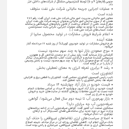
جنوبی (فاز‌های ۴ و ۵) توسط کنسرسیومی متشکل از شرکت‌های داخلی خبر
داد.
عملیات اجرایی جریمه مالیاتی شرکت ملی نفت متوقف
شده است
معاون امور مالیاتی مدیریت امور مالی شرکت ملی نفت ایران گفت: رقم ۲۸۷
همتی که از سوی سازمان امور مالیاتی به‌عنوان جریمه شرکت ملی نفت ایران
مطرح شده، ناشی از اختلاف برداشت از قانون پایانه‌های فروشگاهی و سامانه
مؤدیان است و با توجه به توقف عملیات اجرایی، نگرانی بابت مسدودشدن
مجدد حساب‌های شرکت ملی نفت […]
اعلام شرایط فروش مشارکت در تولید محصول سایپا از
هفته آینده
طرح فروش مشارکت در تولید خودروی کوییکS از روز شنبه ۱۷ مردادماه آغاز
می‌شود.
موج صعودی بازار تنها به چند سهم محدود نیست
کارشناس بازار سرمایه گفت: رشد بیش از دو درصدی شاخص کل و هم‌وزن،
سبزپوشی گسترده صنایع و اثرگذاری مثبت اغلب نماد‌های شاخص‌ساز، بیانگر
آن است که موج صعودی بازار تنها به چند سهم محدود نیست و بخش وسیعی
از بازار را در بر گرفته است.
رشد ۴ برابری تعرفه انرژی به معنای تعطیلی بخش
کشاورزی است
نایب رئیس کمیسیون کشاورزی مجلس گفت: کشاورزان با قطعی برق و افزایش
تعرفه ها، بخش کشاورزی را باید تعطیل کنند.
قیمت خودرو در بازار آزاد چهارشنبه ۱۴ مرداد
قیمت خودرو در بازار آزاد امروز چهارشنبه ۱۴ مرداد بر اساس معاملات انجام
شده نسبت به آخرین معاملات روز‌های گذشته در سایت‌های خرید و فروش
خودرو به شرح زیر است.
بازار بهره‌وری آب تا نیمه دوم سال فعال می‌شود/ گواهی
صرفه‌جویی آب چه مزایای دارد؟
سخنگوی صنعت آب کشور گفت: گواهی صرفه‌جویی آب در ادامه برنامه‌های
وزارت نیرو در دوره جدید برای ساماندهی فضای کسب‌وکار آب و ارتقای
بهره‌وری آب دنبال می‌شود.
اصلاح سیاست‌های ارزی تقاضاهای غیرواقعی را حذف کرد
بانک مرکزی اعلام کرد: کاهش تقاضای روزانه ارز در مرکز مبادله، نتیجه اصلاح
سیاست‌های ارزی و حذف تقاضا‌های غیرواقعی، غیرتجاری و رانتی بوده است.