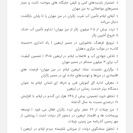
استمرار بازدیدهای کمی و کیفی جایگاه‌ های سوخت ثابت و سیار
مسیرهای مواصلاتی به مرز مهران
آبفای ایلام تأمین آب شرب زائران در مرز مهران را تا پایان بازگشت
دنبال می‌کند
تردد بیش از ۲.۵ میلیون زائر از مرز مهران/ تداوم تأمین آب خنک
تا خروج آخرین زائر
ترویج فرهنگ عاشورایی در مسیر اربعین | راه‌ اندازی «حسینه
کتاب» در موکب مرکزی دهلران
تلاش جهادی آب و فاضلاب ایلام در اربعین ۱۴۰۵ | تضمین کیفیت
آب برای ۳ میلیون مسافر در مسیر مهران
برگزاری نشست ستاد اربعین ایلام در مرز مهران؛ فرصت‌ های
اقتصادی در مرزها و تهدیدهای جاده‌ ای در مسیر زائران
معرفی اداره کل آموزش فنی و حرفه‌ ای استان ایلام به‌ عنوان
دستگاه برتر خدمت‌ رسانی در اربعین
تحقق خرید تضمینی بیش از ۲۴۵ هزار تن گندم در ایلام با افزایش
۱۷ درصدی نسبت به سال گذشته
مرز چیلات از ۲۸ صفر برای تردد زائران فعال می‌ شود | توسعه
زیرساخت‌ ها و اقتصاد اربعین در دستور کار دولت است | رونمایی از
مهر رسمی گذرنامه مرز زمینی چیلات
تجلیل سخنگوی دولت از میزبانی شایسته مردم ایلام در اربعین |