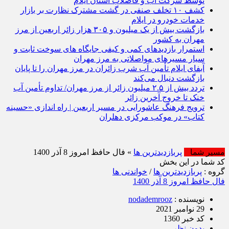
توسط شرکت آب و فاضلاب استان ایلام
کشف ۱۰ تخلف صنفی در گشت مشترک نظارت بر بازار
خدمات خودرو در ایلام
بازگشت بیش از یک میلیون و ۳۰۵ هزار زائر اربعین از مرز
مهران به کشور
استمرار بازدیدهای کمی و کیفی جایگاه‌ های سوخت ثابت و
سیار مسیرهای مواصلاتی به مرز مهران
آبفای ایلام تأمین آب شرب زائران در مرز مهران را تا پایان
بازگشت دنبال می‌کند
تردد بیش از ۲.۵ میلیون زائر از مرز مهران/ تداوم تأمین آب
خنک تا خروج آخرین زائر
ترویج فرهنگ عاشورایی در مسیر اربعین | راه‌ اندازی «حسینه
کتاب» در موکب مرکزی دهلران
مسیر شما
پربازدیدترین ها
» فال حافظ امروز 8 آذر 1400
کد شما در این بخش
گروه :
پربازدیدترین ها
/
خواندنی ها
فال حافظ امروز 8 آذر 1400
نویسنده :
nodademrooz
29 نوامبر 2021
کد خبر 1360
بدون نظر