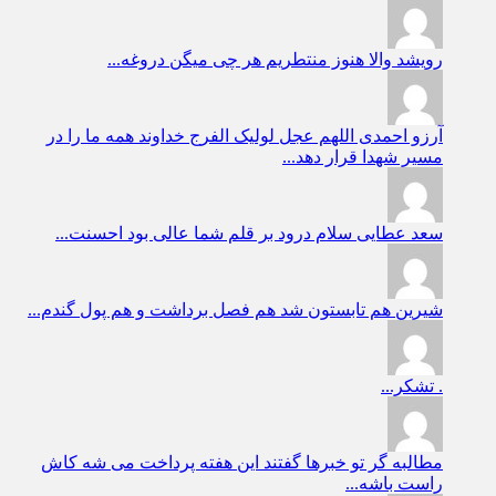
رویشد
والا هنوز منتطریم هر چی میگن دروغه...
آرزو احمدی
اللهم عجل لولیک الفرج خداوند همه ما را در
مسیر شهدا قرار دهد...
سعد عطایی
سلام درود بر قلم شما عالی بود احسنت...
شیرین
هم تابستون شد هم فصل برداشت و هم پول گندم...
.
تشکر...
مطالبه گر
تو خبرها گفتند این هفته پرداخت می شه کاش
راست باشه...