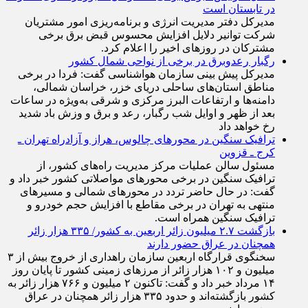
در تابستان است
مدیرکل دفتر مدیریت انرژی و برنامه‌ریزی امور مشتریان
شرکت توانیر دلایل افزایش محسوس قبض برق برخی
مشترکان در روزهای اخیر را اعلام کرد.
رگبار رعدوبرق در برخی از نواحی شمال کشور
مدیرکل پیش بینی سازمان هواشناسی گفت: فردا در برخی
مناطق استان‌های ساحلی دریای خزر، خراسان شمالی،
دامنه‌ها و ارتفاعات البرز مرکزی و شرقی به‌ویژه در ساعات
بعد از ظهر و اوایل شب رگبار، رعد و برق و وزش باد شدید
رخ خواهد داد
ترافیک سنگین در محورهای چالوس، هراز و آزادراه تهران ـ
کرج ـ قزوین
مسئول سالن عملیات مرکز مدیریت راه‌های کشور، از
ترافیک سنگین در برخی محورهای مواصلاتی کشور خبر داد و
گفت: در حال حاضر تردد در محورهای شمالی و مسیرهای
منتهی به تهران در برخی مقاطع با افزایش حجم خودرو و
ترافیک سنگین همراه است.
بازگشت ۲.۷ میلیون زائر اربعین به کشور/ ۳۳۵ هزار زائر
همچنان در عراق حضور دارند
سخنگوی قرارگاه اربعین سازمان راهداری از خروج بیش از ۳
میلیون و ۱۰۲ هزار زائر از مرز‌های زمینی کشور تا پایان روز
۱۴ مرداد خبر داد و گفت: تاکنون ۲ میلیون و ۷۶۶ هزار زائر به
کشور بازگشته‌اند و حدود ۳۳۵ هزار زائر همچنان در عراق