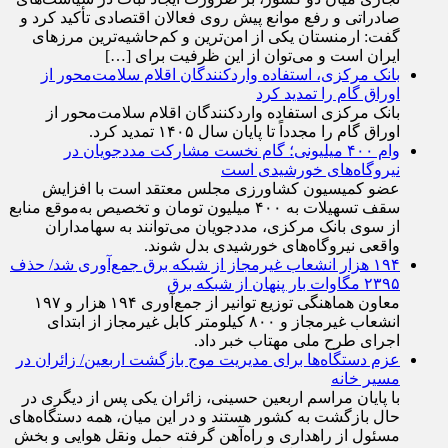
صادراتی و رفع موانع پیش روی فعالان اقتصادی تأکید کرد و
گفت: ارمنستان یکی از امن‌ترین و کم‌حاشیه‌ترین مرز‌های
ایران است و می‌توان از این ظرفیت برای […]
بانک مرکزی، استفاده واردکنندگان اقلام سلامت‌محور از
اوراق گام را تمدید کرد
بانک مرکزی استفاده واردکنندگان اقلام سلامت‌محور از
اوراق گام را مجدداً تا پایان سال ۱۴۰۵ تمدید کرد.
وام ۴۰۰ میلیونی؛ گام نخست مشارکت مددجویان در
نیروگاه‌های خورشیدی است
عضو کمیسیون کشاورزی مجلس معتقد است با افزایش
سقف تسهیلات به ۴۰۰ میلیون تومان و تخصیص به‌موقع منابع
از سوی بانک مرکزی، مددجویان می‌توانند به سهامداران
واقعی نیروگاه‌های خورشیدی بدل شوند.
۱۹۴ هزار انشعاب غیرمجاز از شبکه برق جمع‌آوری شد/ حذف
۲۳۹۵ مگاوات بار پنهان از شبکه برق
معاون هماهنگی توزیع توانیر از جمع‌آوری ۱۹۴ هزار و ۱۹۷
انشعاب غیرمجاز و ۸۰۰ کیلومتر کابل غیرمجاز از ابتدای
اجرای طرح ملی مهتاب خبر داد.
عزم دستگاه‌ها برای مدیریت موج بازگشت اربعین/ زائران در
مسیر خانه
با پایان مراسم اربعین حسینی، زائران یکی پس از دیگری در
حال بازگشت به کشور هستند و در این میان، همه دستگاه‌های
مسئول از راهداری و راه‌آهن گرفته حمل ونقل هوایی و بخش