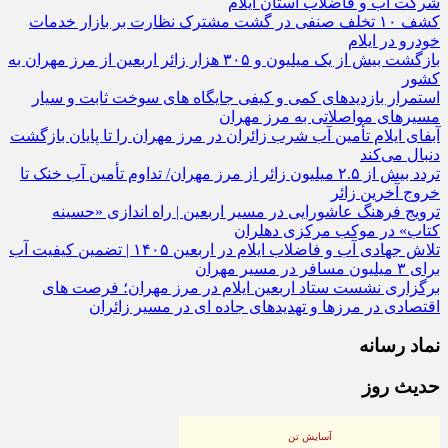
شرکت آب و فاضلاب استان ایلام
کشف ۱۰ تخلف صنفی در گشت مشترک نظارت بر بازار خدمات
خودرو در ایلام
بازگشت بیش از یک میلیون و ۳۰۵ هزار زائر اربعین از مرز مهران به
کشور
استمرار بازدیدهای کمی و کیفی جایگاه‌ های سوخت ثابت و سیار
مسیرهای مواصلاتی به مرز مهران
آبفای ایلام تأمین آب شرب زائران در مرز مهران را تا پایان بازگشت
دنبال می‌کند
تردد بیش از ۲.۵ میلیون زائر از مرز مهران/ تداوم تأمین آب خنک تا
خروج آخرین زائر
ترویج فرهنگ عاشورایی در مسیر اربعین | راه‌ اندازی «حسینه
کتاب» در موکب مرکزی دهلران
تلاش جهادی آب و فاضلاب ایلام در اربعین ۱۴۰۵ | تضمین کیفیت آب
برای ۳ میلیون مسافر در مسیر مهران
برگزاری نشست ستاد اربعین ایلام در مرز مهران؛ فرصت‌ های
اقتصادی در مرزها و تهدیدهای جاده‌ ای در مسیر زائران
نماد رسانه
حدیث روز
آسایش تن