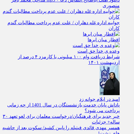
منصوری
جوابیه اداره غله دهلران / علت عدم پرداخت مطالبات گندم
کاران
افطار میان ابرها
وعده ی خدا حق است
شرایط دریافت وام ۱۰۰ میلیونی با کارمزد ۴ درصد از
اردیبهشت ۱۴۰۱
امید در ایلام جوانه زد
پاداش پایان خدمت بازنشستگان در سال 1401 از چه زمانی
پرداخت می شود؟
خبر جدید برای فرهنگیان/درخواست معلمان برای لغو تعهد ۳۰
ساله+ جزئیات
همسر مهدی قائدی فیتیله را پایین کشید/ سکوت بعد از حاشیه
های زشت!