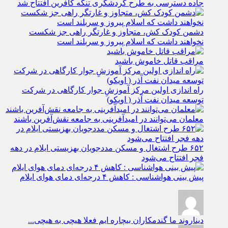
جاده دسترسی به طرح گردشگری تنگه کافرین افتتاح شد
دشمن کودک کش، متجاوز و غارتگر راهی جز شکست
نخواهند داشت که اسلام پیروز و سربلند است
مراقب قاتل خاموش باشید
راه اندازی اولین مرکز آموزشِ جوار کارگاهی در شرکت
توسعه میدان نفت آذر ( اویکو)
معلمان می‌توانند در امیدآفرینی به جامعه نقش‌آفرین باشند
۶۵۲ طرح اشتغال و مسکن مددجویان بهزیستی ایلام در دهه
فجر افتتاح می‌شود
پیش بینی هواشناسی : کاهش ۴ درجه‌ای دمای هوای ایلام
دیناروند
ما گندمکاران بیچاره ایم فعلا هیچی به هیچی...