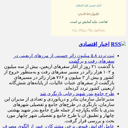
امام حسین علیه السلام:
القُنوعُ راحَةُ الأبدانِ؛
قناعت، مايه آسايش تن است.
بحارالأنوار: ج78 ، ص128 ، ح11
اخبار اقتصادی
ثبت تردد ۵.۸ میلیون زائر حسینی از مرزهای اربعینی در
سفرهای رفت و برگشت
با گذشت ۲۱ روز از آغاز سفرهای اربعین، بیش از سه میلیون
و ۱۰۲ هزار زائر در مسیر سفرهای رفت و به‌منظور خروج از
کشور و بیش از ۲ میلیون و ۷۶۶ هزار زائر در مسیرهای
بازگشت از سفرهای عتبات عالیات، از پایانه‌های شش‌گانه
اربعینی کشور تردد کرده‌اند.
طرح جامع بندر شهید رجایی بازنگری شد
مدیرعامل سازمان بنادر و دریانوردی و تعدادی از مدیران این
سازمان، بازنگری در طرح‌های جامع و تفصیلی شهر‌های
بندری با نگاه یکپارچه از جمله طرح جامع بندر شهید بهشتی
چابهار و تطبیق آن با طرح جامع و تفصیلی شهر چابهار مورد
بحث و بررسی قرار گرفت.
عامل افزایش قبوض برخی مشترکان، عبور از الگوی مصرف