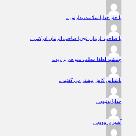
یا حق
خدایا سلامت بدارش...
یا صاحب الزمان عج
یا صاحب الزمان ادرکنی...
جمشید
لطفا مطلب منو هم بزارید...
ناشناس
کاش بیشتر می گفتید...
خدایا
بدنبود...
آشپز
درووود...