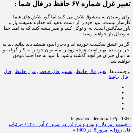
تعبیر غزل شماره ۶۷ حافظ در فال شما :
برای رسیدن به معشوق تلاش می کنید اما گویا تلاش های شما
کارساز نیست. امید خود را از دست ندهید که خداوند همیشه یار و
یاور بندگانش است. به او توکل کنید و صبر پیشه کنید که به امید خدا
به وصال یار خواهید رسید.
اگر در عشق شکست خورده اید و دچار اندوه هستید باید بدانید دنیا به
آخر نرسیده، بهتر است هرچه زودتر تمام توان خود را به کار گرفته و
به دنبال جبران هر آنچه گذشته باشید. با امید به خدا حتما موفق
خواهید شد.
برچسب ها :
تعبیر فال حافظ
,
تفسیر فال حافظ
,
غزل حافظ
,
فال
,
فال حافظ
https://nodademrooz.ir/?p=1360
« قیمت روز دلار و یورو و نرخ ارز در امروز ۷ آذر ۱۴۰۰+ جزئیات
فال روزانه امروز 8 آذر 1400 »