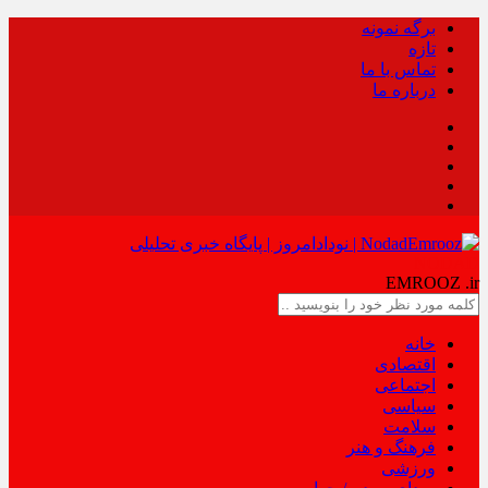
برگه نمونه
تازه
تماس با ما
درباره ما
NODAD
EMROOZ
.ir
خانه
اقتصادی
اجتماعی
سیاسی
سلامت
فرهنگ و هنر
ورزشی