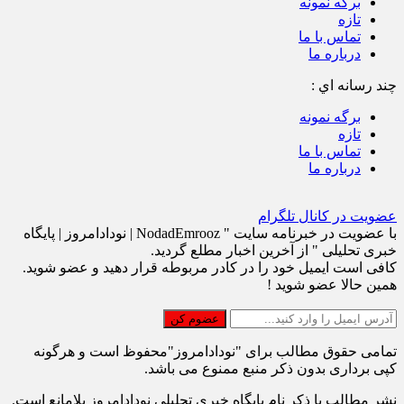
برگه نمونه
تازه
تماس با ما
درباره ما
چند رسانه اي :
برگه نمونه
تازه
تماس با ما
درباره ما
عضویت در کانال تلگرام
با عضویت در خبرنامه سایت " NodadEmrooz | نودادامروز | پايگاه
خبری تحلیلی " از آخرین اخبار مطلع گردید.
کافی است ایمیل خود را در کادر مربوطه قرار دهید و عضو شوید.
همین حالا عضو شوید !
تمامی حقوق مطالب برای "نودادامروز"محفوظ است و هرگونه
کپی برداری بدون ذکر منبع ممنوع می باشد.
نشر مطالب با ذکر نام پایگاه خبری تحلیلی نودادامروز بلامانع است.