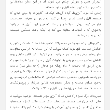
آبریزش بینی و سوزش چشم می شوند اما در این میان موادغذایی
متعددی در تسکین علائم آلرژی مفید هستند.
زمانی که مواد آلرژی‌زا، گرده گل‌ها، کپک‌ها، آکارین‌ها با بینی فردی که
مستعد آلرژی است تماس پیدا می‌کنند، بدن وی در معرض حساسیت
قرار می‌گیرد. برخی موادغذایی باعث تسکین این آلرژی‌ها می‌شود
به‌طوری که با التهاب‌ها مقابله می کند یا اینکه باعث تسکین سیستم
ایمنی بدن می‌شوند.
باکتری‌های زنده موجود در محصولات تخمیر شده مانند ماست و کفیر به
افزایش سلامت فلور روده کمک می‌کند که این مساله به افزایش مقاومت
سلول‌های ایمنی بدن منجر می‌شود. این ترکیبات نیز تاثیر مثبتی روی
کاهش عکس‌العمل‌های بدن به ترکیبات آلرژی‌زا دارند. تولید هیستامین در
بدن افرادی که به‌مدت ۴ ماه روزانه دو فنجان (۵۰۰ میلی‌لیتر) ماست
مصرف کرده‌اند به میزان ۲ برابر کمتر از افرادی است که روزانه شیر کم‌چرب
خورده‌اند همچنین محققان معتقدند کودکانی که مادرانشان در دوره‌بارداری
به‌طور مداوم ماست و دیگر محصولات غذایی سرشار از پروبیوتیک‌ها
مصرف کرده‌اند کمتر در بزرگسالی به آلرژی مبتلا می‌شوند.
سبزیجات برگ سبز در کاهش علائم آلرژی موثر هستند، توصیه می‌کنیم تا
جایی که می‌توانید مصرف سبزیجات برگ سبز، غلات کامل، میوه‌های
صدفی (بادام و …) و همچنین آووکادو را بیشتر کنید. ۳۰ گرم بادام حدود ۷