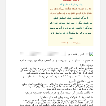
پيامبر صلى‏ الله‏ عليه ‏و‏ آله:
إذا ماتَ الإنسانُ انقَطَعَ عَمَلُهُ إلاّ مِن ثَلاثٍ: إلاّ مِن
صَدَقَةٍ جاريَةٍ أو عِلمٍ يُنتَفَعُ بِهِ أو وَلَدٍ صالِحٍ يَدعُو لَهُ؛
با مرگ انسان، رشته عملش قطع
مى‌شود، مگر از سه چيز: صدقه جارى (و
ماندگار)، دانشى كه مردم از آن بهره‏‌مند
شوند، و فرزند نيكوكارى كه برايش دعا
كند.
ميزان الحكمه، ح 14287
اخبار اقتصادی
هیچ برنامه‌ای برای جیره‌بندی یا قطعی برنامه‌ریزی‌شده آب
وجود ندارد
سخنگوی صنعت آب کشور تأکید کرد: هیچ برنامه‌ای برای جیره‌بندی یا قطعی
برنامه‌ریزی‌شده آب وجود ندارد و تنها درخواست ما از شهروندان و رسانه‌ها این
است که با اطلاع‌رسانی مناسب، مردم را به مدیریت مصرف تشویق کنند.
پرداخت ۳ هزار و ۶۹۵ میلیارد تومان پرداخت خسارت از
سوی صندوق تأمین
مدیرعامل صندوق تأمین خسارت‌های بدنی گفت: صندوق تأمین خسارت‌های
بدنی از ابتدای سال ۱۴۰۵ تاکنون، ۳۶ هزار و ۹۵۰ میلیارد ریال خسارت به ۷
هزار و ۴۸۷ نفر از زیان‌دیدگان پرداخت کرده است.
تأکید رئیس کل بیمه مرکزی بر پرداخت خسارت مردم؛
هشدار به ۸ شرکت‌ بیمه برای اصلاح عملکرد
رضایی گفت: من به‌صورت جدی به هفت یا هشت شرکت قطعاً در این هفته
تذکر کتبی داده‌ام و اعلام کرده‌ام که اگر ظرف مدت معین نتوانند خودشان را
اصلاح کنند، با تعلیق فروش در آن رشته مواجه خواهند شد و در این زمینه هیچ