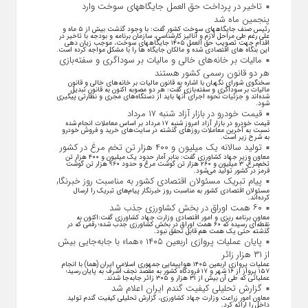
تاخیر در پرداخت حق العمل جایگاههای سوخت وارد
پنجمین ماه شد
رئیس صنف جایگاههای سوخت کشور گفت: با وجود گذشت بیش از ۵ ماه و
علی رغم طی مراحل لازم و آنالیز کارشناسی، سازمان برنامه و بودجه با تاخیر در
اقدام جهت تصویب حق العمل ۱۴۰۵ جایگاههای سوخت، موجب زیان دهی
این بنگاه های اقتصادی شده و مالکان جایگاه ها را با مشکل مواجه کرده است.
مالیات بر خانه‌های خالی و مالیات بر سوداگری و سفته‌بازی
هر دو قانون رسمی کشور هستند
سخنگوی شورای نگهبان با اشاره به قانون مالیات بر خانه‌های خالی و قانون
مالیات بر سوداگری و سفته‌بازی گفت: هر دو مصوبه اکنون به قانون تبدیل
شده‌اند و جزئیات نحوه اجرای آنها باید از دستگاه‌های مجری و نظارتی پیگیری
شود.
قیمت خودرو در بازار آزاد شنبه ۱۷ مرداد
قیمت خودرو در بازار آزاد امروز شنبه ۱۷ مرداد بر اساس معاملات انجام شده
نسبت به آخرین معاملات روز‌های گذشته در سایت‌های خرید و فروش خودرو
به شرح زیر است.
تولید سالانه یک میلیون و ۴۰۰ هزار تن تخم مرغ در کشور
معاون وزیر جهاد کشاورزی گفت: بنابر آمار حدود یک میلیون و ۴۰۰ هزار تن
تخم‌مرغ، ۳ میلیون و ۲۶۰ هزار تن گوشت مرغ و حدود ۹۶۰ هزار تن گوشت
قرمز در کشور تولید می‌شود.
پیام تبریک مسئولان اقتصادی کشور به مناسبت روز خبرنگار
مسئولان اقتصادی کشور به مناسبت روز خبرنگار پیام‌های تبریک را ارسال
کرده‌اند.
۶۰ همت اوراق در بخش کشاورزی جذب شد
معاون برنامه ریزی و امور اقتصادی وزارت جهاد کشاورزی گفت:اکنون به
نقطه‌ای رسیده که ۶۰ همت اوراق در بخش کشاورزی جذب شده؛ رقمی که در
گذشته حتی یک همت هم قابل تحقق نبود.
پایان عملیات پروازی اربعین ۱۴۰۵ «هما» با جابه‌جایی بیش
از ۳۱ هزار زائر
عملیات پروازی اربعین ۱۴۰۵ هواپیمایی جمهوری اسلامی ایران (هما) با انجام
۱۵۷ پرواز از ۱۶ شهر و ۱۷ فرودگاه کشور به مقصد نجف اشرف به پایان رسید؛
عملیاتی که طی آن بیش از ۳۱ هزار و ۳۰۵ زائر جابه‌جا شدند.
گزارش تحلیلی کیفیت گندم ایران اعلام شد
معاون امور زراعت وزارت جهاد کشاورزی، گزارش تحلیلی کیفیت گندم تولید
داخل را ارائه کرد.