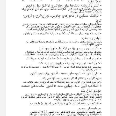
تعارفی نداریم.
کنترل ترازنامه بانک‌ها برای جلوگیری از خلق پول و تورم
رئیس کل بانک مرکزی گفت: کنترل ترازنامه بانک‌ها برای جلوگیری از خلق پول
و تورم با جدیت دنبال می‌شود.
ترافیک سنگین در محورهای چالوس، تهران-کرج و قزوین-
کرج
مسئول سالن عملیات مرکز مدیریت راه‌های کشور گفت: در حال حاضر در محور
چالوس، آزادراه‌های تهران-کرج-قزوین و قزوین-کرج-تهران و همچنین برخی
محدوده‌های آزادراه تهران-شمال و هراز، ترافیک سنگین گزارش شده است.
زیست بوم پولی و بانکی کشور بر پایه فناوری دانش بنیان
طراحی می‌شود
رئیس‌کل بانک مرکزی بر ضرورت سرمایه‌گذاری و توسعه زیرساخت‌های این
فناوری تأکید کردند.
رگبار باران و رعدوبرق در ارتفاعات تهران و البرز
مدیرکل پیش بینی سازمان هواشناسی گفت: امشب در شرق گیلان، مازندران،
ارتفاعات البرز و تهران، افزایش ابر، رگبار باران و رعد و برق مورد انتظار است.
ایران امسال بیشتر از متوسط ۵ ساله غله تولید می‌کند/
ذخایر غلات ایران حدود یک میلیون تن زیاد شد
پیش‌بینی کرد تولید غلات ایران در سال زراعی ۲۰۲۶ با عبور از متوسط ۵ ساله به
۲۱.۶ میلیون تن برسد.
علی‌آبادی: دستاورد‌های صنعت آب و برق بدون توان
خبرنگاران در اقناع افکار عمومی محقق نمی‌شد
وزیر نیرو گفت: برای اولین بار روند رشد سالانه مصرف برق در کشور نزولی شد.
اصلاحیه آیین نامه اجرایی ماده ۱۰ قانون ساماندهی صنعت
خودرو ابلاغ شد
مدیر ستاد نوسازی ناوگان حمل‌ونقل سازمان گسترش و نوسازی صنایع ایران
(ایدرو) گفت: اصلاحیه آیین نامه اجرایی ماده ۱۰ قانون ساماندهی صنعت خودرو
امسال توسط معاون اول رئیس جمهور ابلاغ شد.
شکوفایی منطقه آزاد شهر فرودگاهی امام(ره) با جذب
سرمایه‌های جدید
رامین کاشف اذرمدیرعامل شهر فرودگاهی امام خمینی (ره) از آماده‌شدن
تفاهم‌نامه‌های سرمایه‌گذاری بیش از ۲۰ همت در این مجموعه خبر داد.