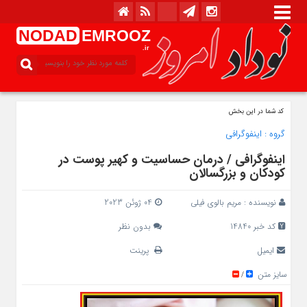
NODAD
EMROOZ
.ir
کد شما در این بخش
گروه :
اینفوگرافی
اینفوگرافی / درمان حساسیت و کهیر پوست در
کودکان و بزرگسالان
نویسنده :
مریم بالوی فیلی
04 ژوئن 2023
کد خبر 14840
بدون نظر
ایمیل
پرینت
سایز متن
/