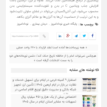
پیشگیری از ترشح هیستامین کمک می‌کند. علاوه بر این، کرستین باعث
افزایش جذب ویتامین C در بدن و تقویت‌کننده سیستم‌ایمنی بدن
محسوب می‌شود، این آنتی‌اکسیدان می‌تواند در غشای سلولی تثبیت‌شود
و به این ترتیب از حساسیت آن‌ها به آلرژن‌ها بو علائم آلرژی بکاهد.
پایگاه خبری نودادامروز
درمان بیماری
نودادامروز
برچسب ها :
,
,
https://nodademrooz.ir/?p=14840
« همه زیرساخت‌ها آماده است/عقد قرارداد با ۲۷۰ واحد صنفی
هیچکس نمی‌تواند امام را از حافظه تاریخ حذف کند/ دشمن توپخانه‌های خود
را به سمت انتخابات گرفته است »
نوشته های مشابه
استقرار ۹ کمیته فرعی در ایلام برای تسهیل خدمات و
نظارت بر بازار در ایام اربعین ۱۴۰۵ | تأمین ارز، تجهیز
شبکه بانکی و مدیریت دقیق توزیع اقلام اساسی در
مسیر زائران
اختصاص بیش از یک هزار و ۴۵۱ میلیارد ریال
تسهیلات به عشایر استان ایلام در سال ۱۴۰۵