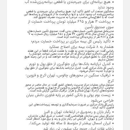
هیچ برنامه‌ای برای جیره‌بندی یا قطعی برنامه‌ریزی‌شده آب
وجود ندارد
سخنگوی صنعت آب کشور تأکید کرد: هیچ برنامه‌ای برای جیره‌بندی یا قطعی
برنامه‌ریزی‌شده آب وجود ندارد و تنها درخواست ما از شهروندان و رسانه‌ها این
است که با اطلاع‌رسانی مناسب، مردم را به مدیریت مصرف تشویق کنند.
پرداخت ۳ هزار و ۶۹۵ میلیارد تومان پرداخت خسارت از
سوی صندوق تأمین
مدیرعامل صندوق تأمین خسارت‌های بدنی گفت: صندوق تأمین خسارت‌های
بدنی از ابتدای سال ۱۴۰۵ تاکنون، ۳۶ هزار و ۹۵۰ میلیارد ریال خسارت به ۷
هزار و ۴۸۷ نفر از زیان‌دیدگان پرداخت کرده است.
تأکید رئیس کل بیمه مرکزی بر پرداخت خسارت مردم؛
هشدار به ۸ شرکت‌ بیمه برای اصلاح عملکرد
رضایی گفت: من به‌صورت جدی به هفت یا هشت شرکت قطعاً در این هفته
تذکر کتبی داده‌ام و اعلام کرده‌ام که اگر ظرف مدت معین نتوانند خودشان را
اصلاح کنند، با تعلیق فروش در آن رشته مواجه خواهند شد و در این زمینه هیچ
تعارفی نداریم.
کنترل ترازنامه بانک‌ها برای جلوگیری از خلق پول و تورم
رئیس کل بانک مرکزی گفت: کنترل ترازنامه بانک‌ها برای جلوگیری از خلق پول
و تورم با جدیت دنبال می‌شود.
ترافیک سنگین در محورهای چالوس، تهران-کرج و قزوین-
کرج
مسئول سالن عملیات مرکز مدیریت راه‌های کشور گفت: در حال حاضر در محور
چالوس، آزادراه‌های تهران-کرج-قزوین و قزوین-کرج-تهران و همچنین برخی
محدوده‌های آزادراه تهران-شمال و هراز، ترافیک سنگین گزارش شده است.
زیست بوم پولی و بانکی کشور بر پایه فناوری دانش بنیان
طراحی می‌شود
رئیس‌کل بانک مرکزی بر ضرورت سرمایه‌گذاری و توسعه زیرساخت‌های این
فناوری تأکید کردند.
رگبار باران و رعدوبرق در ارتفاعات تهران و البرز
مدیرکل پیش بینی سازمان هواشناسی گفت: امشب در شرق گیلان، مازندران،
ارتفاعات البرز و تهران، افزایش ابر، رگبار باران و رعد و برق مورد انتظار است.
ایران امسال بیشتر از متوسط ۵ ساله غله تولید می‌کند/
ذخایر غلات ایران حدود یک میلیون تن زیاد شد