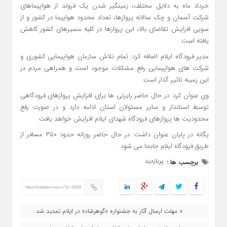
خرداد ماه به دلایل مختلف، زمینگیر شدن یک فروند از هواپیماهای
شرکت آسمان و چک سالانه پروازها، تعداد محدود هواپیما در کشور و از
سویی افزایش تقاضای بالا، این پروازها در کلیه مسیرهای کشور کاهش
یافته است.
مدیر فرودگاه ایلام اضافه کرد: تمام تلاش سازمان هواپیمایی کشوری و
شرکت های هواپیمایی رفع مشکلات موجود است و همراهی مردم در
این زمینه تاثیر گذار است.
وی عنوان کرد: در حال حاضر رایزنی ها برای افزایش پروازهای فرودگاهی
توسط استاندار و سایر مسئولان استان ادامه دارد و در صورت رفع
محدودیت ها پروازهای فرودگاه شهدای ایلام افزایش خواهد یافت.
یگانه در پایان عنوان داشت: در حال حاضر روزانه حدود ۳۵۰ مسافر از
طریق فرودگاه ایلام جابجا می شود.
پربازدید
برچسب ها :
https://nodademrooz.ir/?p=15034
« مهلت ارسال آثار به جشنواره «گوهرشاد» در ایلام تمدید شد