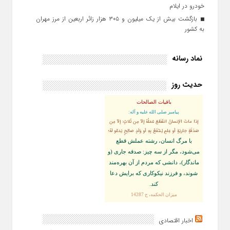
خودرو در ایلام
بازگشت بیش از یک میلیون و ۳۰۵ هزار زائر اربعین از مرز مهران
به کشور
نماد رسانه
حدیث روز
باقیات الصالحات
پيامبر صلى‏ الله‏ عليه ‏و‏ آله:
إذا ماتَ الإنسانُ انقَطَعَ عَمَلُهُ إلاّ مِن ثَلاثٍ: إلاّ مِن
صَدَقَةٍ جاريَةٍ أو عِلمٍ يُنتَفَعُ بِهِ أو وَلَدٍ صالِحٍ يَدعُو لَهُ؛
با مرگ انسان، رشته عملش قطع
مى‌شود، مگر از سه چيز: صدقه جارى (و
ماندگار)، دانشى كه مردم از آن بهره‏‌مند
شوند، و فرزند نيكوكارى كه برايش دعا
كند.
ميزان الحكمه، ح 14287
اخبار اقتصادی