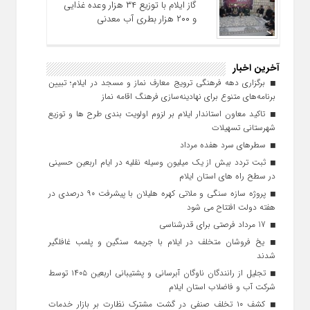
گاز ایلام با توزیع ۳۴ هزار وعده غذایی
و ۲۰۰ هزار بطری آب معدنی
آخرین اخبار
برگزاری دهه فرهنگی ترویج معارف نماز و مسجد در ایلام؛ تبیین
برنامه‌های متنوع برای نهادینه‌سازی فرهنگ اقامه نماز
تاکید معاون استاندار ایلام بر لزوم اولویت‌ بندی طرح‌ ها و توزیع
شهرستانی تسهیلات
سطرهای سرد هفده مرداد
ثبت تردد بیش از یک میلیون وسیله نقلیه در ایام اربعین حسینی
در سطح راه‌ های استان ایلام
پروژه سازه سنگی و ملاتی کهره هلیلان با پیشرفت ۹۰ درصدی در
هفته دولت افتتاح می شود
17 مرداد فرصتی برای قدرشناسی
یخ‌ فروشان متخلف در ایلام با جریمه سنگین و پلمب غافلگیر
شدند
تجلیل از رانندگان ناوگان آبرسانی و پشتیبانی اربعین ۱۴۰۵ توسط
شرکت آب و فاضلاب استان ایلام
کشف ۱۰ تخلف صنفی در گشت مشترک نظارت بر بازار خدمات