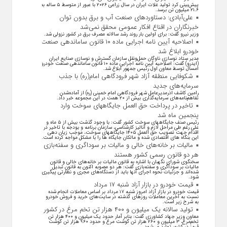
پیش‌بینی کرد تولید غلات ایران در سال زراعی ۲۰۲۶ با عبور از متوسط ۵ ساله به
۲۱.۶ میلیون تن برسد.
علی‌آبادی: دستاورد‌های صنعت آب و برق بدون توان
خبرنگاران در اقناع افکار عمومی محقق نمی‌شد
وزیر نیرو گفت: برای اولین بار روند رشد سالانه مصرف برق در کشور نزولی شد.
اصلاحیه آیین نامه اجرایی ماده ۱۰ قانون ساماندهی صنعت
خودرو ابلاغ شد
مدیر ستاد نوسازی ناوگان حمل‌ونقل سازمان گسترش و نوسازی صنایع ایران
(ایدرو) گفت: اصلاحیه آیین نامه اجرایی ماده ۱۰ قانون ساماندهی صنعت خودرو
امسال توسط معاون اول رئیس جمهور ابلاغ شد.
شکوفایی منطقه آزاد شهر فرودگاهی امام(ره) با جذب
سرمایه‌های جدید
رامین کاشف اذرمدیرعامل شهر فرودگاهی امام خمینی (ره) از آماده‌شدن
تفاهم‌نامه‌های سرمایه‌گذاری بیش از ۲۰ همت در این مجموعه خبر داد.
تاخیر در پرداخت حق العمل جایگاههای سوخت وارد
پنجمین ماه شد
رئیس صنف جایگاههای سوخت کشور گفت: با وجود گذشت بیش از ۵ ماه و
علی رغم طی مراحل لازم و آنالیز کارشناسی، سازمان برنامه و بودجه با تاخیر در
اقدام جهت تصویب حق العمل ۱۴۰۵ جایگاههای سوخت، موجب زیان دهی
این بنگاه های اقتصادی شده و مالکان جایگاه ها را با مشکل مواجه کرده است.
مالیات بر خانه‌های خالی و مالیات بر سوداگری و سفته‌بازی
هر دو قانون رسمی کشور هستند
سخنگوی شورای نگهبان با اشاره به قانون مالیات بر خانه‌های خالی و قانون
مالیات بر سوداگری و سفته‌بازی گفت: هر دو مصوبه اکنون به قانون تبدیل
شده‌اند و جزئیات نحوه اجرای آنها باید از دستگاه‌های مجری و نظارتی پیگیری
شود.
قیمت خودرو در بازار آزاد شنبه ۱۷ مرداد
قیمت خودرو در بازار آزاد امروز شنبه ۱۷ مرداد بر اساس معاملات انجام شده
نسبت به آخرین معاملات روز‌های گذشته در سایت‌های خرید و فروش خودرو
به شرح زیر است.
تولید سالانه یک میلیون و ۴۰۰ هزار تن تخم مرغ در کشور
معاون وزیر جهاد کشاورزی گفت: بنابر آمار حدود یک میلیون و ۴۰۰ هزار تن
تخم‌مرغ، ۳ میلیون و ۲۶۰ هزار تن گوشت مرغ و حدود ۹۶۰ هزار تن گوشت
قرمز در کشور تولید می‌شود.