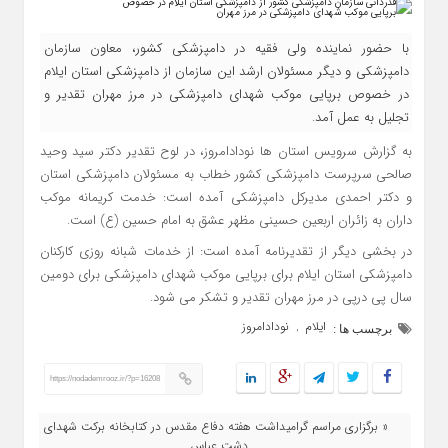
با حضور نماینده ولی فقیه در دامپزشکی کشور، معاون سازمان
دامپزشکی و دیگر مسئولان ارشد این سازمان از دامپزشکی استان ایلام
در خصوص برپایی موکب شهدای دامپزشکی در مرز مهران تقدیر و
تجلیل به عمل آمد.
به گزارش سرویس استان ها نودادامروز، در لوح تقدیر دکتر سید وحید
صالحی سرپرست دامپزشکی کشور خطاب به مسئولان دامپزشکی استان
و دکتر احمدی مدیرکل دامپزشکی آمده است: خدمت کریمانه موکب
داران به زائران اربعین حسینی مظهر عشق به امام حسین (ع) است.
در بخشی دیگر از تقدیرنامه آمده است: از خدمات شبانه روزی کارکنان
دامپزشکی استان ایلام برای برپایی موکب شهدای دامپزشکی برای دومین
سال پی درپی در مرز مهران تقدیر و تشکر می شود.
ایلام
نودادامروز
,
برچسب ها :
https://nodademrooz.ir/?p=16208
« برگزاری مراسم گرامیداشت هفته دفاع مقدس در کتابخانه برکت شهدای
دشت عباس