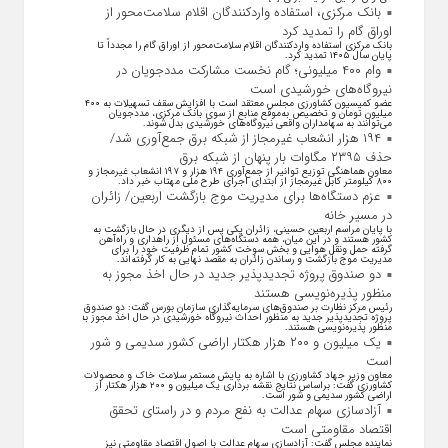
بانک مرکزی، استفاده واردکنندگان اقلام سلامت‌محور از
اوراق گام را تمدید کرد
بانک مرکزی استفاده واردکنندگان اقلام سلامت‌محور از اوراق گام را مجدداً تا
پایان سال ۱۴۰۵ تمدید کرد.
وام ۴۰۰ میلیونی؛ گام نخست مشارکت مددجویان در
نیروگاه‌های خورشیدی است
عضو کمیسیون کشاورزی مجلس معتقد است با افزایش سقف تسهیلات به ۴۰۰
میلیون تومان و تخصیص به‌موقع منابع از سوی بانک مرکزی، مددجویان
می‌توانند به سهامداران واقعی نیروگاه‌های خورشیدی بدل شوند.
۱۹۴ هزار انشعاب غیرمجاز از شبکه برق جمع‌آوری شد/
حذف ۲۳۹۵ مگاوات بار پنهان از شبکه برق
معاون هماهنگی توزیع توانیر از جمع‌آوری ۱۹۴ هزار و ۱۹۷ انشعاب غیرمجاز و
۸۰۰ کیلومتر کابل غیرمجاز از ابتدای اجرای طرح ملی مهتاب خبر داد.
عزم دستگاه‌ها برای مدیریت موج بازگشت اربعین/ زائران
در مسیر خانه
با پایان مراسم اربعین حسینی، زائران یکی پس از دیگری در حال بازگشت به
کشور هستند و در این میان، همه دستگاه‌های مسئول از راهداری و راه‌آهن
گرفته حمل ونقل هوایی و بخش سوخت کشور تمام ظرفیت خود را برای
مدیریت موج بازگشت و رساندن زائران به مقصد نهایی به کار گرفته‌اند.
دو صندوق پروژه تجدیدپذیر جدید در حال اخذ مجوز به
منظور پذیره‌نویسی هستند
رئیس مرکز نظارت بر صندوق‌های سرمایه‌گذاری سازمان بورس گفت: دو صندوق
پروژه تجدیدپذیر جدید به منظور احداث نیروگاه خورشیدی در حال اخذ مجوز به
منظور پذیره‌نویسی هستند.
یک میلیون و ۲۰۰ هزار هکتار اراضی کشور سدیمی و شور
است
معاون وزیر جهاد کشاورزی با اشاره به پایش مستمر سلامت خاک و محصولات
کشاورزی گفت: براساس نتایج نقشه برداری یک میلیون و ۲۰۰ هزار هکتار از
اراضی کشور سدیمی و شور است.
آزادسازی سهام عدالت به نفع مردم و در راستای تحقق
اقتصاد مقاومتی است
نماینده مجلس گفت: آزادسازی سهام عدالت با اصول اقتصاد مقاومتی نیز