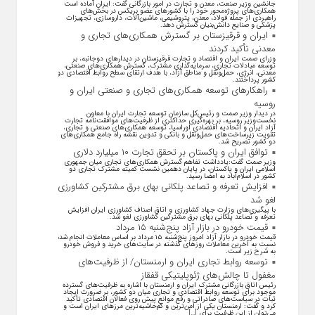
جانشین وزیر صنعت، معدن و تجارت در امور بازرگانی گفت: ایران آماده است
همکاری‌های پروژه‌محور خود را با کشور‌های عضو بریکس در بخش‌های
راهبردی از جمله فولاد، معدن، پتروشیمی، ماشین‌آلات، داروسازی، تجهیزات
پزشکی و صنایع دانش‌بنیان گسترش دهد.
ایران و قرقیزستان بر گسترش همکاری‌های تجاری و
معدنی تأکید کردند
وزرای صمت ایران و اقتصاد و تجارت قرقیزستان در دیدار‌های دوجانبه، بر
توسعه مبادلات تجاری، سرمایه‌گذاری مشترک، گسترش همکاری‌های صنعتی،
معدنی، انرژی، حمل‌ونقل و مناطق آزاد، با هدف ارتقای سطح روابط اقتصادی دو
کشور پرداختند.
راهکارهای توسعه همکاری‌های تجاری و صنعتی ایران و
روسیه
در دیدار وزیر صمت و رئیس‌کل سازمان توسعه تجارت ایران با معاون
نخست‌وزیر روسیه، بر بهره‌گیری حداکثری از ظرفیت‌های موافقت‌نامه تجارت
آزاد ایران و اتحادیه اقتصادی اوراسیا، توسعه همکاری‌های صنعتی و تجاری،
تقویت زیرساخت‌های حمل‌ونقل و بانکی و تدوین نقشه راه جامع همکاری‌های
دو کشور تصریح شد.
توافق ایران و پاکستان بر تحقق تجارت ۱۰ میلیارد دلاری
وزیر صمت گفت:یادداشت تفاهم گسترش همکاری‌های تجاری میان جمهوری
اسلامی ایران و پاکستان، در پایان دهمین نشست کمیته مشترک تجاری دو
کشور در اسلام‌آباد به امضا رسید.
افزایش تعرفه و تصاعد پلکانی بهای برق مشترکین کشاورزی
لغو شد
با پیگیری‌های وزارت جهاد کشاورزی و اتاق اصناف کشاورزی ایران افزایش
تعرفه و تصاعد پلکانی بهای برق مشترکین کشاورزی لغو شد.
قیمت خودرو در بازار آزاد پنج‌شنبه ۱۵ مرداد
قیمت خودرو در بازار آزاد امروز پنج‌شنبه ۱۵ مرداد بر اساس معاملات انجام شده
نسبت به آخرین معاملات روز‌های گذشته در سایت‌های خرید و فروش خودرو
به شرح زیر است.
توسعه روابط تجاری ایران و ارمنستان/ از ظرفیت‌های
مغفول تا چالش‌های ژئوپلیتیکی قفقاز
رئیس اتاق بازرگانی مشترک ایران و ارمنستان با اشاره به ظرفیت‌های گسترده
موجود برای توسعه روابط اقتصادی و تجاری میان دو کشور، بر ضرورت ایجاد
ثبات در سیاست‌های صادراتی و رفع موانع پیش روی فعالان اقتصادی تأکید
کرد و گفت: ارمنستان یکی از امن‌ترین و کم‌حاشیه‌ترین مرز‌های ایران است و
می‌توان از این ظرفیت برای […]