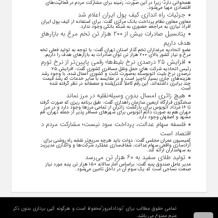
همخوانی دارد؛ زیرا در این صورت، زمینه برای مشارکت مردم در فعالیت‌های
اقتصادی مهیا می‌شود.
جزئیات راه اندازی کیف پول ایران اعلام شد
معاون معاون نظام پرداخت بانک مرکزی گفت: برای استفاده از کیف پول ایران
افراد نیازی به مراجعه حضوری به شبکه بانکی وجود ندارد.
پتانسیل صادرات بیش از ۲۰۰ هزار تن تخم مرغ به بازار‌های
هدف داریم
عضو اتحادیه مرغداران تخم گذار استان تهران گفت: با توجه به تولید فعلی تخم
مرغ و نیاز کشور بالای ۲۰۰ هزار تن توان صادرات به بازار‌های هدف را داریم.
افزایش ۲۵ درصدی نرخ بلیط‌ها؛ رقمی پایین‌تر از نرخ تورم
رئیس اتحادیه شرکت های حمل ونقل مسافری کشوری گفت: افزایش ۲۵
درصدی نرخ بلیت اتوبوسکه به‌صورت ثابت و کشوری اعمال شده، با وجود رشد
هزینه‌های جاری بسیار ناچیز است و در مقایسه با سایر خدمات که رشد قیمت
چند برابری داشته‌اند، این رقم کاملاً کنترل‌شده و منصفانه در نظر گرفته شده
است.
هیچ زائری امسال بدون وسیله‌نقلیه در مرز نماند
سخنگوی قرارگاه اربعین سازمان راهداری گفت: طبق برنامه ریزی که صورت گرفته
تا ۱۶ مرداد اتوبوس برای بازگشت زائران از تمامی مرز‌ها وجود دارد و در مرز
مهران هم به صورت دائم اتوبوس برای شهر‌های مسافر پذیر از جمله تهران، قم،
مشهد و اصفهان وجود دارد.
فلسفه سهام عدالت، پرداخت سود نیست؛ مشارکت مردم در
اقتصاد است
کمیسیون عمران مجلس گفت: دولت باید هرچه سریع‌تر نقشه راه روشنی برای
آزادسازی واقعی سهام عدالت، شفاف‌سازی عملکرد شرکت‌ها و واگذاری مدیریت
به سهامداران ارائه کند.
تولید طلای سفید به ۶۰ هزار تن می‌رسد
مدیر عامل صندوق پنبه گفت: براساس آمار سالانه ۱۵۰ هزار تن پنبه مورد نیاز
صنعت نساجی است که یک سوم آن در داخل تامین می‌شود.
تمامی حقوق مطالب برای "نودادامروز"محفوظ است و هرگونه کپی برداری بدون ذکر
منبع ممنوع می باشد.