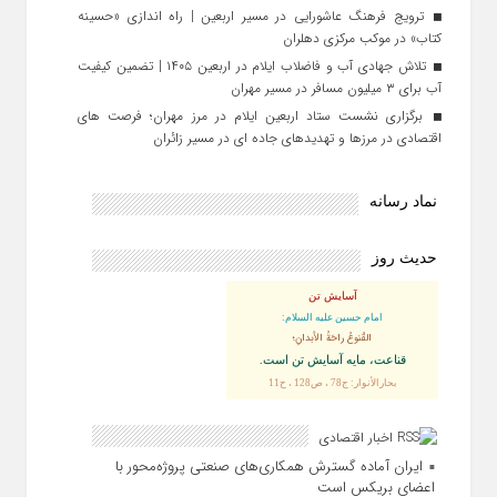
ترویج فرهنگ عاشورایی در مسیر اربعین | راه‌ اندازی «حسینه
کتاب» در موکب مرکزی دهلران
تلاش جهادی آب و فاضلاب ایلام در اربعین ۱۴۰۵ | تضمین کیفیت
آب برای ۳ میلیون مسافر در مسیر مهران
برگزاری نشست ستاد اربعین ایلام در مرز مهران؛ فرصت‌ های
اقتصادی در مرزها و تهدیدهای جاده‌ ای در مسیر زائران
نماد رسانه
حدیث روز
آسایش تن
امام حسین علیه السلام:
القُنوعُ راحَةُ الأبدانِ؛
قناعت، مايه آسايش تن است.
بحارالأنوار: ج78 ، ص128 ، ح11
اخبار اقتصادی
ایران آماده گسترش همکاری‌های صنعتی پروژه‌محور با
اعضای بریکس است