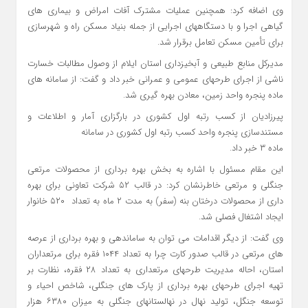
وی اضافه کرد: همچنین عملیات مشترک آفات امراض و بیماری های
گیاهی اجرا و با دستگاههای اجرایی از جمله بنیاد مسکن راه و شهرسازی
برای تأمین مسکن تعامل برقرار شد.
مدیرکل منابع طبیعی و آبخیزداری استان ایلام از وصول مطالبات خسارت
ناشی از اجرای طرحهای عمومی و عمرانی خبر داد و گفت: از سامانه های
ماده پنجره واحد زمین، معادن بهره گیری شد.
پیرزادیان از کسب رتبه اول کشوری در بارگزاری آمار و اطلاعات و
مستندسازی پنجره واحد کسب رتبه اول کشوری در سامانه
ماده ۳ خبر داد.
این مقام مسئول با اشاره به بخش بهره برداری از محصولات مرتعی
جنگلی و مرتعی خاطرنشان کرد: در قالب ۵۲ شرکت تعاونی برای بهره
داری از محصولات درختان بنه (سفر) به مدت ۲ ماه به تعداد ۵۲۰ خانوار
ایجاد اشتغال فصلی شد.
وی گفت: از دیگر اقدامات می توان به ساماندهی و بهره برداری از عرصه
های مرتعی در قالب صدور کارت چرا به تعداد ۱۰۴۴ فقره برای مرتعداران
استان، احاله مدیریت طرحهای مرتعداری به تعداد ۲۸ فقره، نظارت بر
تهیه اجرای طرحهای بهره برداری از پارک های جنگلی، شاخص احیاء و
توسعه جنگل، تولید نهال در نهالستانهای جنگلی به میزان ۶۳۸۰ هزار