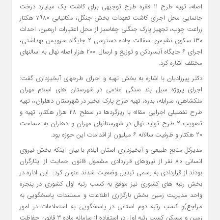
اصله، تهیه طرح ۱۱ فقره طرح توجیهی برای کاشت یک میلیارد درخت
جانمایی محل اجرای کاشت تعهدات بخش جنگل، مکانیابی ۷۹۸۰ هکتار
زراعت چوب، تجهیز پارک جنگلی چغاسبز از محل اعتبارات اربعین، احداث
۱۳۰ سکوی نشیمن اسفالت جاده دسترسی ۲ جایگاه سرویس بهداشتی،
اجرای ۶ جایگاه آبسردکن و توزیع و ارسال ۲۰۰ هزار اصله نهال به اسالنهای
مختلف اشاره کرد.
دکتر پیرزادیان با اشاره به بخش تهیه و اجرای طرحهای آبخیزداری گفت:
اجرای پروژه سیل بند سنگی علامی در شهرستان های اسلام مهران
ملکشاهی، سرابله، بدره، تهیه طرح پارک ابخیر در شهرستان دهلران،، تهیه
طرح تفصیلی اجرایی مقاله با ریزگردها در سطح ۲۸ هزار هکتار، تهیه و
تصویب ۲ طرح تولید نهال در شهرستانهای مهران و دهلران به مساحت
۲۰ هکتار و ظرفیت سالانه ۶ میلیون از اقدامات این حوزه بود.
مدیرکل منابع طبیعی و آبخیزداری استان ایلام با بیان اینکه بخش نیروی
انسانی ۸۰ نفر از نیروهای قراردادی مشمول قانون حمایت از ایثارگران
بودند از قراردادی به رسمی تبدیل وضعیت شدند عنوان کرد: این اداره در
بخش رتبه های کشوری نیز موفق به کسب رتبه اول کشوری در پنجره
واحد مدیریت زمین بخش بارگزاری اطلاعات و مستندات پاسخگویی به
مراجع)و کسب رتبه دوم استانی در پاسخگویی به استعلامات در امور
زمین و مسکن کسب رتبه اول در استفاده از سامانه ماده ۳ قانون حفاظت