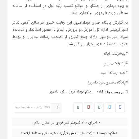
و بهره برداری از جنگلها و مراتع کسب رتبه اول در استفاده از سامانه
سبطان ویژه طرحهای مرتعداری شد.
به گزارش پایگاه خبری نودادامروز، این رقابت خبری در سالن آمفی تئاتر
امور تربیتی اداره کل آموزش و پرورش ایلام با حضور استاندار و فرمانده
سپاه امیرالمومنین (ع)، جمع کثیری از اصحاب رسانه، مدیران و روابط
عمومی دستگاه های اجرایی برگزار شد.
#پیشرفت_ایلام
#پشرفت_ایران
#جام_رسانه_امید
#پایگاه_خبری_نودادامروز
ایلام
ایلام نودادامروز
نودادامروز
,
,
برچسب ها :
https://nodademrooz.ir/?p=16783
« اجرای ۲۲۶ کیلومتر فیبر نوری در استان ایلام
عملکرد دوساله شرکت ملی پخش فرآورده های نفتی منطقه ایلام »