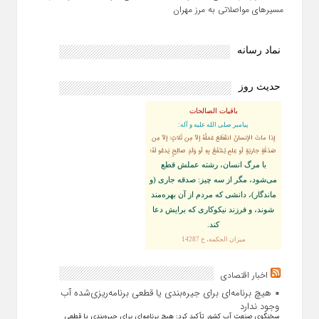
مسیرهای مواصلاتی به مرز مهران
نماد رسانه
حدیث روز
باقیات الصالحات
پيامبر صلى‏ الله‏ عليه ‏و‏ آله:
إذا ماتَ الإنسانُ انقَطَعَ عَمَلُهُ إلاّ مِن ثَلاثٍ: إلاّ مِن
صَدَقَةٍ جاريَةٍ أو عِلمٍ يُنتَفَعُ بِهِ أو وَلَدٍ صالِحٍ يَدعُو لَهُ؛
با مرگ انسان، رشته عملش قطع
مى‌شود، مگر از سه چيز: صدقه جارى (و
ماندگار)، دانشى كه مردم از آن بهره‏‌مند
شوند، و فرزند نيكوكارى كه برايش دعا
كند.
ميزان الحكمه، ح 14287
اخبار اقتصادی
هیچ برنامه‌ای برای جیره‌بندی یا قطعی برنامه‌ریزی‌شده آب
وجود ندارد
سخنگوی صنعت آب کشور تأکید کرد: هیچ برنامه‌ای برای جیره‌بندی یا قطعی