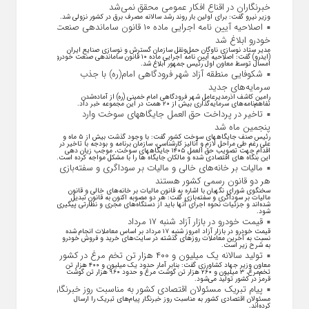
خبرنگاران در اقناع افکار عمومی محقق نمی‌شد
وزیر نیرو گفت: برای اولین بار روند رشد سالانه مصرف برق در کشور نزولی شد.
اصلاحیه آیین نامه اجرایی ماده ۱۰ قانون ساماندهی صنعت
خودرو ابلاغ شد
مدیر ستاد نوسازی ناوگان حمل‌ونقل سازمان گسترش و نوسازی صنایع ایران
(ایدرو) گفت: اصلاحیه آیین نامه اجرایی ماده ۱۰ قانون ساماندهی صنعت خودرو
امسال توسط معاون اول رئیس جمهور ابلاغ شد.
شکوفایی منطقه آزاد شهر فرودگاهی امام(ره) با جذب
سرمایه‌های جدید
رامین کاشف اذرمدیرعامل شهر فرودگاهی امام خمینی (ره) از آماده‌شدن
تفاهم‌نامه‌های سرمایه‌گذاری بیش از ۲۰ همت در این مجموعه خبر داد.
تاخیر در پرداخت حق العمل جایگاههای سوخت وارد
پنجمین ماه شد
رئیس صنف جایگاههای سوخت کشور گفت: با وجود گذشت بیش از ۵ ماه و
علی رغم طی مراحل لازم و آنالیز کارشناسی، سازمان برنامه و بودجه با تاخیر در
اقدام جهت تصویب حق العمل ۱۴۰۵ جایگاههای سوخت، موجب زیان دهی
این بنگاه های اقتصادی شده و مالکان جایگاه ها را با مشکل مواجه کرده است.
مالیات بر خانه‌های خالی و مالیات بر سوداگری و سفته‌بازی
هر دو قانون رسمی کشور هستند
سخنگوی شورای نگهبان با اشاره به قانون مالیات بر خانه‌های خالی و قانون
مالیات بر سوداگری و سفته‌بازی گفت: هر دو مصوبه اکنون به قانون تبدیل
شده‌اند و جزئیات نحوه اجرای آنها باید از دستگاه‌های مجری و نظارتی پیگیری
شود.
قیمت خودرو در بازار آزاد شنبه ۱۷ مرداد
قیمت خودرو در بازار آزاد امروز شنبه ۱۷ مرداد بر اساس معاملات انجام شده
نسبت به آخرین معاملات روز‌های گذشته در سایت‌های خرید و فروش خودرو
به شرح زیر است.
تولید سالانه یک میلیون و ۴۰۰ هزار تن تخم مرغ در کشور
معاون وزیر جهاد کشاورزی گفت: بنابر آمار حدود یک میلیون و ۴۰۰ هزار تن
تخم‌مرغ، ۳ میلیون و ۲۶۰ هزار تن گوشت مرغ و حدود ۹۶۰ هزار تن گوشت
قرمز در کشور تولید می‌شود.
پیام تبریک مسئولان اقتصادی کشور به مناسبت روز خبرنگار
مسئولان اقتصادی کشور به مناسبت روز خبرنگار پیام‌های تبریک را ارسال
کرده‌اند.