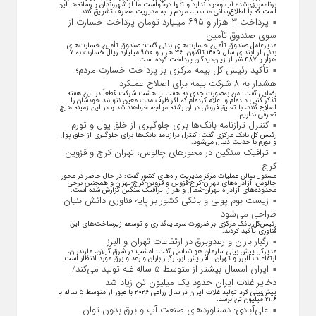
برنامه‌ریزی‌شده آب وجود ندارد و تنها درخواست ما از شهروندان و رسانه‌ها این
است که با اطلاع‌رسانی مناسب، مردم را به مدیریت مصرف تشویق کنند.
پرداخت ۳ هزار و ۶۹۵ میلیارد تومان پرداخت خسارت از
سوی صندوق تأمین
مدیرعامل صندوق تأمین خسارت‌های بدنی گفت: صندوق تأمین خسارت‌های
بدنی از ابتدای سال ۱۴۰۵ تاکنون، ۳۶ هزار و ۹۵۰ میلیارد ریال خسارت به ۷
هزار و ۴۸۷ نفر از زیان‌دیدگان پرداخت کرده است.
تأکید رئیس کل بیمه مرکزی بر پرداخت خسارت مردم؛
هشدار به ۸ شرکت‌ بیمه برای اصلاح عملکرد
رضایی گفت: من به‌صورت جدی به هفت یا هشت شرکت قطعاً در این هفته
تذکر کتبی داده‌ام و اعلام کرده‌ام که اگر ظرف مدت معین نتوانند خودشان را
اصلاح کنند، با تعلیق فروش در آن رشته مواجه خواهند شد و در این زمینه هیچ
تعارفی نداریم.
کنترل ترازنامه بانک‌ها برای جلوگیری از خلق پول و تورم
رئیس کل بانک مرکزی گفت: کنترل ترازنامه بانک‌ها برای جلوگیری از خلق پول
و تورم با جدیت دنبال می‌شود.
ترافیک سنگین در محورهای چالوس، تهران-کرج و قزوین-
کرج
مسئول سالن عملیات مرکز مدیریت راه‌های کشور گفت: در حال حاضر در محور
چالوس، آزادراه‌های تهران-کرج-قزوین و قزوین-کرج-تهران و همچنین برخی
محدوده‌های آزادراه تهران-شمال و هراز، ترافیک سنگین گزارش شده است.
زیست بوم پولی و بانکی کشور بر پایه فناوری دانش بنیان
طراحی می‌شود
رئیس‌کل بانک مرکزی بر ضرورت سرمایه‌گذاری و توسعه زیرساخت‌های این
فناوری تأکید کردند.
رگبار باران و رعدوبرق در ارتفاعات تهران و البرز
مدیرکل پیش بینی سازمان هواشناسی گفت: امشب در شرق گیلان، مازندران،
ارتفاعات البرز و تهران، افزایش ابر، رگبار باران و رعد و برق مورد انتظار است.
ایران امسال بیشتر از متوسط ۵ ساله غله تولید می‌کند/
ذخایر غلات ایران حدود یک میلیون تن زیاد شد
پیش‌بینی کرد تولید غلات ایران در سال زراعی ۲۰۲۶ با عبور از متوسط ۵ ساله به
۲۱.۶ میلیون تن برسد.
علی‌آبادی: دستاورد‌های صنعت آب و برق بدون توان