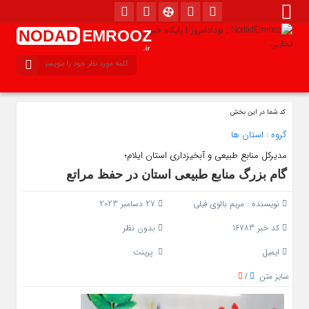
NODAD
EMROOZ
.ir
کد شما در این بخش
گروه :
استان ها
مدیرکل منابع طبیعی و آبخیزداری استان ایلام؛
گام بزرگ منابع طبیعی استان در حفظ مراتع
نویسنده :
مریم بالوی فیلی
27 دسامبر 2023
کد خبر 16783
بدون نظر
ایمیل
پرینت
سایز متن
/