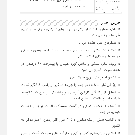
زیرساخت ‌های مهران باید با نگاه سه‌
ساله دنبال شود
آخرین اخبار
تاکید معاون استاندار ایلام بر لزوم اولویت‌ بندی طرح‌ ها و توزیع
شهرستانی تسهیلات
سطرهای سرد هفده مرداد
ثبت تردد بیش از یک میلیون وسیله نقلیه در ایام اربعین حسینی
در سطح راه‌ های استان ایلام
پروژه سازه سنگی و ملاتی کهره هلیلان با پیشرفت ۹۰ درصدی در
هفته دولت افتتاح می شود
17 مرداد فرصتی برای قدرشناسی
یخ‌ فروشان متخلف در ایلام با جریمه سنگین و پلمب غافلگیر شدند
تجلیل از رانندگان ناوگان آبرسانی و پشتیبانی اربعین ۱۴۰۵ توسط
شرکت آب و فاضلاب استان ایلام
کشف ۱۰ تخلف صنفی در گشت مشترک نظارت بر بازار خدمات
خودرو در ایلام
بازگشت بیش از یک میلیون و ۳۰۵ هزار زائر اربعین از مرز مهران به
کشور
استمرار بازدیدهای کمی و کیفی جایگاه‌ های سوخت ثابت و سیار