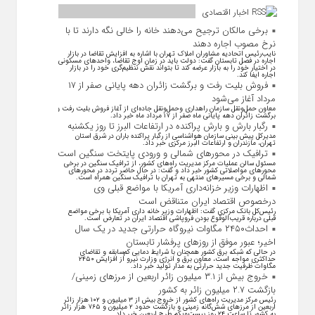
اخبار اقتصادی
برخی مالکان ترجیح می‌دهند خانه را خالی نگه دارند تا با
نرخ مصوب اجاره دهند
نایب‌رئیس اتحادیه مشاوران املاک تهران با اشاره به افزایش تقاضا در بازار
اجاره در فصل تابستان گفت: دولت باید در زمان اوج تقاضا، واحد‌های مسکونی
در اختیار خود را به بازار عرضه کند تا بتواند نقش تنظیم‌گری خود را در بازار
اجاره ایفا کند.
فروش بلیت رفت و برگشت زائران دهه پایانی صفر از ۱۷
مرداد آغاز می‌شود
معاون حمل‌ونقل سازمان راهداری وحمل‌و‌نقل جاده‌ای از آغاز فروش بلیت رفت و
برگشت زائران دهه پایانی ماه صفر از ۱۷ مرداد ماه خبر داد.
رگبار بارش و بارش پراکنده در ارتفاعات البرز تا روز یکشنبه
مدیرکل پیش بینی سازمان هواشناسی از رگبار پراکنده باران در شرق استان
تهران، مازندران و ارتفاعات البرز مرکزی خبر داد.
ترافیک در محورهای شمالی و ورودی پایتخت سنگین است
مسئول سالن عملیات مرکز مدیریت راه‌های کشور، از ترافیک سنگین در برخی
محورهای مواصلاتی کشور خبر داد و گفت: در حال حاضر تردد در محورهای
شمالی و برخی مسیرهای منتهی به تهران با ترافیک سنگین همراه است.
اظهارات وزیر خزانه‌داری آمریکا با مواضع قبلی وی
درخصوص اقتصاد ایران متناقض است
رئیس‌کل بانک مرکزی گفت: اظهارات وزیر خانه داری آمریکا با برخی مواضع
قبلی درباره قریب‌الوقوع بودن فروپاشی اقتصاد ایران در تعارض است.
احداث۲۴۵۰ مگاوات نیروگاه حرارتی جدید در یک سال
اخیر؛ عبور موفق از روز‌های پرفشار تابستان
در حالی که شبکه برق کشور همچنان با شرایط دمایی کم‌سابقه و تقاضای
حداکثری مواجه است، معاون برق و انرژی وزارت نیرو از افزایش ۲۴۵۰
مگاوات ظرفیت جدید حرارتی به مدار تولید خبر داد.
خروج بیش از ۳.۱ میلیون زائر اربعین از مرزهای زمینی/
بازگشت ۲.۷ میلیون زائر به کشور
رئیس مرکز مدیریت راه‌های کشور از خروج بیش از ۳ میلیون و ۱۰۲ هزار زائر
اربعین از مرزهای شش‌گانه زمینی و بازگشت حدود ۲ میلیون و ۷۶۵ هزار زائر
به کشور تا ساعت ۲۴ روز بیست‌ویکم طرح اربعین خبر داد