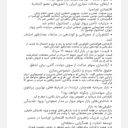
ارتقای مبادلات تجاری ایران با کشور‌های عضو اتحادیه
اقتصادی اوراسیا
وزیر صنعت، معدن و تجارت جمهوری اسلامی ایران، ضمن اعلام پایان
موفقیت‌آمیز دومین نشست شورای بین‌دولتی اتحادیه اقتصادی اوراسیا در
قرقیزستان، از تصویب جمع‌بندی‌های راهبردی این اجلاس خبر داد.
جزئیات تأخیر پرواز تهران ـ استانبول اعلام شد
شرکت هواپیمایی جمهوری اسلامی ایران در خصوص جزئیات تأخیر پرواز
تهران_ استانبول توضیح داد.
کشاورزان از سم‌پاشی و کوددهی در ساعات بعدازظهر اجتناب
کنند
کارشناس هواشناسی کشاورزی گفت:توجه به رعد و برق و احتمال باد شدید از
سم پاشی و کوددهی برگی در ساعات بعدازظهر خودداری شود.
قیمت خودرو در بازار آزاد جمعه ۱۶ مرداد
قیمت خودرو در بازار آزاد امروز جمعه ۱۶ مرداد بر اساس معاملات انجام شده
نسبت به آخرین معاملات روز‌های گذشته در سایت‌های خرید و فروش خودرو
به شرح زیر است.
آزادسازی سهام عدالت از سوی دولت، گامی برای تحقق
حقوق مالکانه مردم و تکمیل خصوصی‌سازی
نماینده مجلس گفت: تا زمانی که سهامداران امکان مدیریت و تصمیم‌گیری درباره
دارایی خود را نداشته باشند، اهداف این طرح به طور کامل محقق نخواهد شد و
آزادسازی سهام عدالت باید با هدف واگذاری اختیار واقعی به مردم در دستور کار
قرار گیرد.
بازار سرمایه همچنان ارزنده/ در شرایط فعلی بهترین پرتفوی
برای سهامداران چگونه خواهد بود؟
کارشناس بازار سرمایه در خصوص روند حرکتی بازار نکاتی را مطرح کرد.
شاخص‌های بازار سهام سوار بر مدار صعودی/ ورود نقدینگی
حقیقی‌ها به بازار
بازار سرمایه در هفته گذشته با ثبت بازدهی قابل توجه و ورود نقدینگی حقیقی،
یکی از هفته‌های سبز معاملاتی خود را پشت سر گذاشت.
ایران، شریک راهبردی اتحادیه اقتصادی اوراسیا در مسیر
توسعه تجارت و همگرایی منطقه‌ای
وزیر صمت با قرائت پیام معاون اول رئیس‌جمهور در دومین نشست شورای