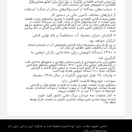
بین‌دولتی اتحادیه اقتصادی اوراسیا، بر عزم ایران برای تعمیق همکاری‌های
اقتصادی با کشورهای عضو این اتحادیه تأکید کرد.
حمایت‌های سه‌گانه از کسب‌وکارهای متاثر از جنگ/ استفاده
از ابزارهای مختلف تأمین مالی در دستور کار
معاون سیاست‌گذاری اقتصادی وزیر اقتصاد با تشریح برنامه‌های وزارت اقتصاد
برای حمایت از کسب‌وکار‌های متاثر از جنگ، گفت: در دبیرخانه حمایت از
کسب‌وکار‌های متاثر از جنگ، سه گروه اقدام شامل تأمین مالی مستقیم، تسهیل
استفاده از ابزار‌های تأمین مالی و حمایت‌های مالیاتی و گمرکی در حال پیگیری
است.
افزایش میزان مصرف آب مستقیماً بر رقم نهایی قبض
اثرگذار خواهد بود
در پی طرح برخی پرسش‌ها درباره افزایش رقم قبوض آب در تابستان امسال،
شرکت آب و فاضلاب کشور اطلاعیه ای صادر کرد.
۷۳۸۰ دستگاه اتوبوس برای جابه‌جایی زائران اربعین به
کارگیری شد
معاون وزیر راه و شهرسازی و رئیس سازمان راهداری و حمل‌ونقل جاده‌ای گفت:
در ایام سفرهای اربعین سال جاری، ۷۳۸۰ دستگاه اتوبوس به‌منظور جابه‌جایی
زائران حسینی به‌ کار گرفته شده و نسبت به اربعین سال گذشته با افزایش
مشارکت حدود ۱۰۰۰ دستگاه اتوبوس همراه بوده است.
واردات ۲۵ هزار خودروی کارکرده در سال ۱۴۰۵/ مصرف
سوخت خودرو‌ها قابلیت کاهش دارد
سخنگوی وزارت صنعت، معدن و تجارت با اشاره به عوامل مؤثر بر افزایش
مصرف سوخت خودرو‌ها گفت: در صورت استفاده از سوخت استاندارد، مصرف
خودرو‌ها به حدود ۷.۲ لیتر در ۱۰۰ کیلومتر می‌رسد.
آغاز عملیات سه میدان بزرگ نفتی کشور کلید خورد
قرارداد پروژه میادین نفتی سومار، سامان و دلاوران در نشست طرح توسعه
منعقد شد.
تمامی حقوق مطالب برای "نودادامروز"محفوظ است و هرگونه کپی برداری بدون ذکر
منبع ممنوع می باشد.