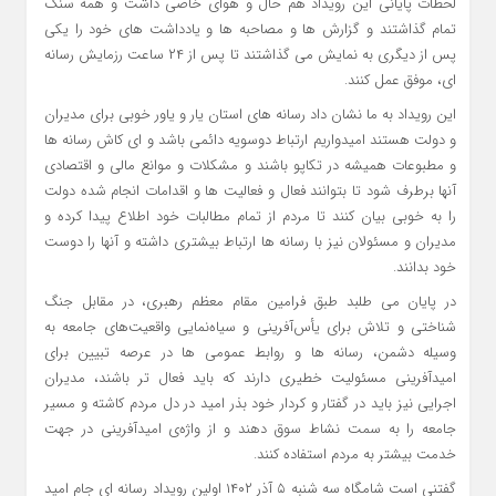
لحظات پایانی این رویداد هم حال و هوای خاصی داشت و همه سنگ
تمام گذاشتند و گزارش ها و مصاحبه ها و یادداشت های خود را یکی
پس از دیگری به نمایش می گذاشتند تا پس از ۲۴ ساعت رزمایش رسانه
ای، موفق عمل کنند.
این رویداد به ما نشان داد رسانه های استان یار و یاور خوبی برای مدیران
و دولت هستند امیدواریم ارتباط دوسویه دائمی باشد و ای کاش رسانه ها
و مطبوعات همیشه در تکاپو باشند و مشکلات و موانع مالی و اقتصادی
آنها برطرف شود تا بتوانند فعال و فعالیت ها و اقدامات انجام شده دولت
را به خوبی بیان کنند تا مردم از تمام مطالبات خود اطلاع پیدا کرده و
مدیران و مسئولان نیز با رسانه ها ارتباط بیشتری داشته و آنها را دوست
خود بدانند.
در پایان می طلبد طبق فرامین مقام معظم رهبری، در مقابل جنگ
شناختی و تلاش برای یأس‌آفرینی و سیاه‌نمایی واقعیت‌های جامعه به‌
وسیله دشمن، رسانه ها و روابط عمومی ها در عرصه تبیین برای
امیدآفرینی مسئولیت خطیری دارند که باید فعال تر باشند، مدیران
اجرایی نیز باید در گفتار و کردار خود بذر امید در دل مردم کاشته و مسیر
جامعه را به سمت نشاط سوق دهند و از واژه‌ی امیدآفرینی در جهت
خدمت بیشتر به مردم استفاده کنند.
گفتنی است شامگاه سه شنبه ۵ آذر ۱۴۰۲ اولین رویداد رسانه ای جام امید