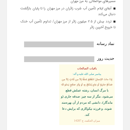
مسیرهای مواصلاتی به مرز مهران
آبفای ایلام تأمین آب شرب زائران در مرز مهران را تا پایان بازگشت
دنبال می‌کند
تردد بیش از ۲.۵ میلیون زائر از مرز مهران/ تداوم تأمین آب خنک
تا خروج آخرین زائر
نماد رسانه
حدیث روز
باقیات الصالحات
پيامبر صلى‏ الله‏ عليه ‏و‏ آله:
إذا ماتَ الإنسانُ انقَطَعَ عَمَلُهُ إلاّ مِن ثَلاثٍ: إلاّ مِن
صَدَقَةٍ جاريَةٍ أو عِلمٍ يُنتَفَعُ بِهِ أو وَلَدٍ صالِحٍ يَدعُو لَهُ؛
با مرگ انسان، رشته عملش قطع
مى‌شود، مگر از سه چيز: صدقه جارى (و
ماندگار)، دانشى كه مردم از آن بهره‏‌مند
شوند، و فرزند نيكوكارى كه برايش دعا
كند.
ميزان الحكمه، ح 14287