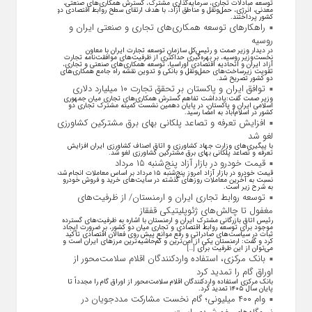
توسعه مبادلات تجاری، سرمایه‌گذاری مشترک، گسترش همکاری‌های صنعتی،
معدنی، انرژی، حمل‌ونقل و مناطق آزاد، با هدف ارتقای سطح روابط اقتصادی دو
کشور پرداختند.
راهکارهای توسعه همکاری‌های تجاری و صنعتی ایران و
روسیه
در دیدار وزیر صمت و رئیس‌کل سازمان توسعه تجارت ایران با معاون
نخست‌وزیر روسیه، بر بهره‌گیری حداکثری از ظرفیت‌های موافقت‌نامه تجارت
آزاد ایران و اتحادیه اقتصادی اوراسیا، توسعه همکاری‌های صنعتی و تجاری،
تقویت زیرساخت‌های حمل‌ونقل و بانکی و تدوین نقشه راه جامع همکاری‌های
دو کشور تصریح شد.
توافق ایران و پاکستان بر تحقق تجارت ۱۰ میلیارد دلاری
وزیر صمت گفت:یادداشت تفاهم گسترش همکاری‌های تجاری میان جمهوری
اسلامی ایران و پاکستان، در پایان دهمین نشست کمیته مشترک تجاری دو
کشور در اسلام‌آباد به امضا رسید.
افزایش تعرفه و تصاعد پلکانی بهای برق مشترکین کشاورزی
لغو شد
با پیگیری‌های وزارت جهاد کشاورزی و اتاق اصناف کشاورزی ایران افزایش
تعرفه و تصاعد پلکانی بهای برق مشترکین کشاورزی لغو شد.
قیمت خودرو در بازار آزاد پنج‌شنبه ۱۵ مرداد
قیمت خودرو در بازار آزاد امروز پنج‌شنبه ۱۵ مرداد بر اساس معاملات انجام شده
نسبت به آخرین معاملات روز‌های گذشته در سایت‌های خرید و فروش خودرو
به شرح زیر است.
توسعه روابط تجاری ایران و ارمنستان/ از ظرفیت‌های
مغفول تا چالش‌های ژئوپلیتیکی قفقاز
رئیس اتاق بازرگانی مشترک ایران و ارمنستان با اشاره به ظرفیت‌های گسترده
موجود برای توسعه روابط اقتصادی و تجاری میان دو کشور، بر ضرورت ایجاد
ثبات در سیاست‌های صادراتی و رفع موانع پیش روی فعالان اقتصادی تأکید
کرد و گفت: ارمنستان یکی از امن‌ترین و کم‌حاشیه‌ترین مرز‌های ایران است و
می‌توان از این ظرفیت برای […]
بانک مرکزی، استفاده واردکنندگان اقلام سلامت‌محور از
اوراق گام را تمدید کرد
بانک مرکزی استفاده واردکنندگان اقلام سلامت‌محور از اوراق گام را مجدداً تا
پایان سال ۱۴۰۵ تمدید کرد.
وام ۴۰۰ میلیونی؛ گام نخست مشارکت مددجویان در