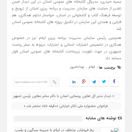
سمیه حیدری، مدیرکل کتابخانه های عمومی استان در این دیدار ضمن
تقدیر از حمایت های سازمان مدیریت و برنامه ریزی استان از ترویج و
توسعه فرهنگ کتاب و کتابخوانی در استان، خواستار تداوم همکاری، هم
افزایی و همدلی این سازمان در تکمیل پروژه های کتابخانه عمومی استان
شد.
همچنین رئیس سازمان مدیریت برنامه ریزی ایلام نیز در خصوص
همکاری در تخصیص اعتبارات استانی و اعتبارات مربوط به سفر ریاست
جمهوری در جهت تقویت زیرساخت کتابخانه های عمومی استان قول
مساعد داد.
ایلام
نودادامروز
برچسب ها :
,
https://nodademrooz.ir/?p=17146
« دیدار مدیر کل تعاون روستایی استان با دکتر مخبر معاون رئیس جمهور
فراخوان جشنواره ملی تئاتر خیابانی «دقیقه ۵۵» منتشر شد »
نوشته های مشابه
یخ‌ فروشان متخلف در ایلام با جریمه سنگین و پلمب