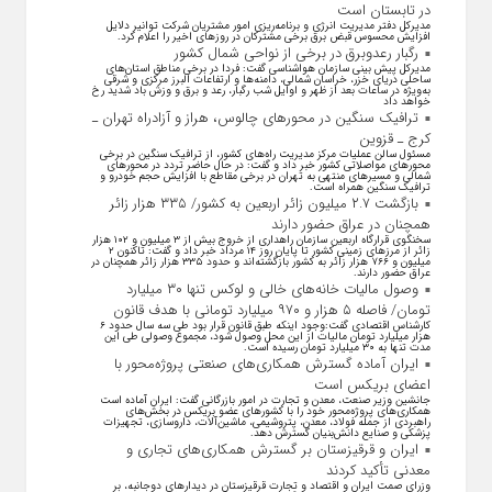
در تابستان است
مدیرکل دفتر مدیریت انرژی و برنامه‌ریزی امور مشتریان شرکت توانیر دلایل
افزایش محسوس قبض برق برخی مشترکان در روزهای اخیر را اعلام کرد.
رگبار رعدوبرق در برخی از نواحی شمال کشور
مدیرکل پیش بینی سازمان هواشناسی گفت: فردا در برخی مناطق استان‌های
ساحلی دریای خزر، خراسان شمالی، دامنه‌ها و ارتفاعات البرز مرکزی و شرقی
به‌ویژه در ساعات بعد از ظهر و اوایل شب رگبار، رعد و برق و وزش باد شدید رخ
خواهد داد
ترافیک سنگین در محورهای چالوس، هراز و آزادراه تهران ـ
کرج ـ قزوین
مسئول سالن عملیات مرکز مدیریت راه‌های کشور، از ترافیک سنگین در برخی
محورهای مواصلاتی کشور خبر داد و گفت: در حال حاضر تردد در محورهای
شمالی و مسیرهای منتهی به تهران در برخی مقاطع با افزایش حجم خودرو و
ترافیک سنگین همراه است.
بازگشت ۲.۷ میلیون زائر اربعین به کشور/ ۳۳۵ هزار زائر
همچنان در عراق حضور دارند
سخنگوی قرارگاه اربعین سازمان راهداری از خروج بیش از ۳ میلیون و ۱۰۲ هزار
زائر از مرز‌های زمینی کشور تا پایان روز ۱۴ مرداد خبر داد و گفت: تاکنون ۲
میلیون و ۷۶۶ هزار زائر به کشور بازگشته‌اند و حدود ۳۳۵ هزار زائر همچنان در
عراق حضور دارند.
وصول مالیات خانه‌های خالی و لوکس تنها ۳۰ میلیارد
تومان/ فاصله ۵ هزار و ۹۷۰ میلیارد تومانی با هدف قانون
کارشناس اقتصادی گفت:وجود اینکه طبق قانون قرار بود طی سه سال حدود ۶
هزار میلیارد تومان مالیات از این محل وصول شود، مجموع وصولی طی این
مدت تنها به ۳۰ میلیارد تومان رسیده است.
ایران آماده گسترش همکاری‌های صنعتی پروژه‌محور با
اعضای بریکس است
جانشین وزیر صنعت، معدن و تجارت در امور بازرگانی گفت: ایران آماده است
همکاری‌های پروژه‌محور خود را با کشور‌های عضو بریکس در بخش‌های
راهبردی از جمله فولاد، معدن، پتروشیمی، ماشین‌آلات، داروسازی، تجهیزات
پزشکی و صنایع دانش‌بنیان گسترش دهد.
ایران و قرقیزستان بر گسترش همکاری‌های تجاری و
معدنی تأکید کردند
وزرای صمت ایران و اقتصاد و تجارت قرقیزستان در دیدار‌های دوجانبه، بر