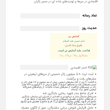
اقتصادی در مرزها و تهدیدهای جاده‌ ای در مسیر زائران
نماد رسانه
حدیث روز
آسایش تن
امام حسین علیه السلام:
القُنوعُ راحَةُ الأبدانِ؛
قناعت، مايه آسايش تن است.
بحارالأنوار: ج78 ، ص128 ، ح11
اخبار اقتصادی
ثبت تردد ۵.۸ میلیون زائر حسینی از مرزهای اربعینی در
سفرهای رفت و برگشت
با گذشت ۲۱ روز از آغاز سفرهای اربعین، بیش از سه میلیون و ۱۰۲ هزار زائر در
مسیر سفرهای رفت و به‌منظور خروج از کشور و بیش از ۲ میلیون و ۷۶۶ هزار
زائر در مسیرهای بازگشت از سفرهای عتبات عالیات، از پایانه‌های شش‌گانه
اربعینی کشور تردد کرده‌اند.
طرح جامع بندر شهید رجایی بازنگری شد
مدیرعامل سازمان بنادر و دریانوردی و تعدادی از مدیران این سازمان، بازنگری
در طرح‌های جامع و تفصیلی شهر‌های بندری با نگاه یکپارچه از جمله طرح
جامع بندر شهید بهشتی چابهار و تطبیق آن با طرح جامع و تفصیلی شهر چابهار
مورد بحث و بررسی قرار گرفت.
عامل افزایش قبوض برخی مشترکان، عبور از الگوی مصرف