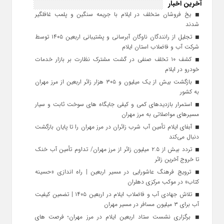
آخرین اخبار
یخ‌ فروشان متخلف در ایلام با جریمه سنگین و پلمب غافلگیر
شدند
تجلیل از رانندگان ناوگان آبرسانی و پشتیبانی اربعین ۱۴۰۵ توسط
شرکت آب و فاضلاب استان ایلام
کشف ۱۰ تخلف صنفی در گشت مشترک نظارت بر بازار خدمات
خودرو در ایلام
بازگشت بیش از یک میلیون و ۳۰۵ هزار زائر اربعین از مرز مهران
به کشور
استمرار بازدیدهای کمی و کیفی جایگاه‌ های سوخت ثابت و سیار
مسیرهای مواصلاتی به مرز مهران
آبفای ایلام تأمین آب شرب زائران در مرز مهران را تا پایان بازگشت
دنبال می‌کند
تردد بیش از ۲.۵ میلیون زائر از مرز مهران/ تداوم تأمین آب خنک
تا خروج آخرین زائر
ترویج فرهنگ عاشورایی در مسیر اربعین | راه‌ اندازی «حسینه
کتاب» در موکب مرکزی دهلران
تلاش جهادی آب و فاضلاب ایلام در اربعین ۱۴۰۵ | تضمین کیفیت
آب برای ۳ میلیون مسافر در مسیر مهران
برگزاری نشست ستاد اربعین ایلام در مرز مهران؛ فرصت‌ های