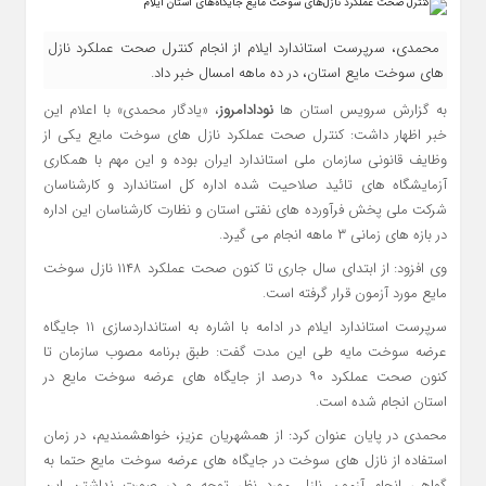
محمدی، سرپرست استاندارد ایلام از انجام کنترل صحت عملکرد نازل
های سوخت مایع استان، در ده ماهه امسال خبر داد.
به گزارش سرویس استان ها
نودادامروز
، «یادگار محمدی» با اعلام این
خبر اظهار داشت: کنترل صحت عملکرد نازل های سوخت مایع یکی از
وظایف قانونی سازمان ملی استاندارد ایران بوده و این مهم با همکاری
آزمایشگاه های تائید صلاحیت شده اداره کل استاندارد و کارشناسان
شرکت ملی پخش فرآورده های نفتی استان و نظارت کارشناسان این اداره
در بازه های زمانی ۳ ماهه انجام می گیرد.
وی افزود: از ابتدای سال جاری تا کنون صحت عملکرد ۱۱۴۸ نازل سوخت
مایع مورد آزمون قرار گرفته است.
سرپرست استاندارد ایلام در ادامه با اشاره به استانداردسازی ۱۱ جایگاه
عرضه سوخت مایه طی این مدت گفت: طبق برنامه مصوب سازمان تا
کنون صحت عملکرد ۹۰ درصد از جایگاه های عرضه سوخت مایع در
استان انجام شده است.
محمدی در پایان عنوان کرد: از همشهریان عزیز، خواهشمندیم، در زمان
استفاده از نازل های سوخت در جایگاه های عرضه سوخت مایع حتما به
گواهی انجام آزمون نازل مورد نظر توجه و در صورت نداشتن این