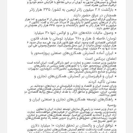
شمالی و مسیرهای منتهی به تهران در برخی مقاطع با افزایش حجم خودرو و
ترافیک سنگین همراه است.
بازگشت ۲.۷ میلیون زائر اربعین به کشور/ ۳۳۵ هزار زائر
همچنان در عراق حضور دارند
سخنگوی قرارگاه اربعین سازمان راهداری از خروج بیش از ۳ میلیون و ۱۰۲ هزار
زائر از مرز‌های زمینی کشور تا پایان روز ۱۴ مرداد خبر داد و گفت: تاکنون ۲
میلیون و ۷۶۶ هزار زائر به کشور بازگشته‌اند و حدود ۳۳۵ هزار زائر همچنان در
عراق حضور دارند.
وصول مالیات خانه‌های خالی و لوکس تنها ۳۰ میلیارد
تومان/ فاصله ۵ هزار و ۹۷۰ میلیارد تومانی با هدف قانون
کارشناس اقتصادی گفت:وجود اینکه طبق قانون قرار بود طی سه سال حدود ۶
هزار میلیارد تومان مالیات از این محل وصول شود، مجموع وصولی طی این
مدت تنها به ۳۰ میلیارد تومان رسیده است.
ایران آماده گسترش همکاری‌های صنعتی پروژه‌محور با
اعضای بریکس است
جانشین وزیر صنعت، معدن و تجارت در امور بازرگانی گفت: ایران آماده است
همکاری‌های پروژه‌محور خود را با کشور‌های عضو بریکس در بخش‌های
راهبردی از جمله فولاد، معدن، پتروشیمی، ماشین‌آلات، داروسازی، تجهیزات
پزشکی و صنایع دانش‌بنیان گسترش دهد.
ایران و قرقیزستان بر گسترش همکاری‌های تجاری و
معدنی تأکید کردند
وزرای صمت ایران و اقتصاد و تجارت قرقیزستان در دیدار‌های دوجانبه، بر
توسعه مبادلات تجاری، سرمایه‌گذاری مشترک، گسترش همکاری‌های صنعتی،
معدنی، انرژی، حمل‌ونقل و مناطق آزاد، با هدف ارتقای سطح روابط اقتصادی دو
کشور پرداختند.
راهکارهای توسعه همکاری‌های تجاری و صنعتی ایران و
روسیه
در دیدار وزیر صمت و رئیس‌کل سازمان توسعه تجارت ایران با معاون
نخست‌وزیر روسیه، بر بهره‌گیری حداکثری از ظرفیت‌های موافقت‌نامه تجارت
آزاد ایران و اتحادیه اقتصادی اوراسیا، توسعه همکاری‌های صنعتی و تجاری،
تقویت زیرساخت‌های حمل‌ونقل و بانکی و تدوین نقشه راه جامع همکاری‌های
دو کشور تصریح شد.
توافق ایران و پاکستان بر تحقق تجارت ۱۰ میلیارد دلاری
وزیر صمت گفت:یادداشت تفاهم گسترش همکاری‌های تجاری میان جمهوری
اسلامی ایران و پاکستان، در پایان دهمین نشست کمیته مشترک تجاری دو