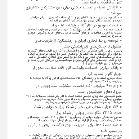
کشور در اسلام‌آباد به امضا رسید.
افزایش تعرفه و تصاعد پلکانی بهای برق مشترکین کشاورزی
لغو شد
با پیگیری‌های وزارت جهاد کشاورزی و اتاق اصناف کشاورزی ایران افزایش
تعرفه و تصاعد پلکانی بهای برق مشترکین کشاورزی لغو شد.
قیمت خودرو در بازار آزاد پنج‌شنبه ۱۵ مرداد
قیمت خودرو در بازار آزاد امروز پنج‌شنبه ۱۵ مرداد بر اساس معاملات انجام شده
نسبت به آخرین معاملات روز‌های گذشته در سایت‌های خرید و فروش خودرو
به شرح زیر است.
توسعه روابط تجاری ایران و ارمنستان/ از ظرفیت‌های
مغفول تا چالش‌های ژئوپلیتیکی قفقاز
رئیس اتاق بازرگانی مشترک ایران و ارمنستان با اشاره به ظرفیت‌های گسترده
موجود برای توسعه روابط اقتصادی و تجاری میان دو کشور، بر ضرورت ایجاد
ثبات در سیاست‌های صادراتی و رفع موانع پیش روی فعالان اقتصادی تأکید
کرد و گفت: ارمنستان یکی از امن‌ترین و کم‌حاشیه‌ترین مرز‌های ایران است و
می‌توان از این ظرفیت برای […]
بانک مرکزی، استفاده واردکنندگان اقلام سلامت‌محور از
اوراق گام را تمدید کرد
بانک مرکزی استفاده واردکنندگان اقلام سلامت‌محور از اوراق گام را مجدداً تا
پایان سال ۱۴۰۵ تمدید کرد.
وام ۴۰۰ میلیونی؛ گام نخست مشارکت مددجویان در
نیروگاه‌های خورشیدی است
عضو کمیسیون کشاورزی مجلس معتقد است با افزایش سقف تسهیلات به ۴۰۰
میلیون تومان و تخصیص به‌موقع منابع از سوی بانک مرکزی، مددجویان
می‌توانند به سهامداران واقعی نیروگاه‌های خورشیدی بدل شوند.
۱۹۴ هزار انشعاب غیرمجاز از شبکه برق جمع‌آوری شد/
حذف ۲۳۹۵ مگاوات بار پنهان از شبکه برق
معاون هماهنگی توزیع توانیر از جمع‌آوری ۱۹۴ هزار و ۱۹۷ انشعاب غیرمجاز و
۸۰۰ کیلومتر کابل غیرمجاز از ابتدای اجرای طرح ملی مهتاب خبر داد.
عزم دستگاه‌ها برای مدیریت موج بازگشت اربعین/ زائران
در مسیر خانه
با پایان مراسم اربعین حسینی، زائران یکی پس از دیگری در حال بازگشت به
کشور هستند و در این میان، همه دستگاه‌های مسئول از راهداری و راه‌آهن