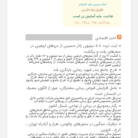
امام حسین علیه السلام:
القُنوعُ راحَةُ الأبدانِ؛
قناعت، مايه آسايش تن است.
بحارالأنوار: ج78 ، ص128 ، ح11
اخبار اقتصادی
ثبت تردد ۵.۸ میلیون زائر حسینی از مرزهای اربعینی در
سفرهای رفت و برگشت
با گذشت ۲۱ روز از آغاز سفرهای اربعین، بیش از سه میلیون و ۱۰۲ هزار زائر در
مسیر سفرهای رفت و به‌منظور خروج از کشور و بیش از ۲ میلیون و ۷۶۶ هزار
زائر در مسیرهای بازگشت از سفرهای عتبات عالیات، از پایانه‌های شش‌گانه
اربعینی کشور تردد کرده‌اند.
طرح جامع بندر شهید رجایی بازنگری شد
مدیرعامل سازمان بنادر و دریانوردی و تعدادی از مدیران این سازمان، بازنگری
در طرح‌های جامع و تفصیلی شهر‌های بندری با نگاه یکپارچه از جمله طرح
جامع بندر شهید بهشتی چابهار و تطبیق آن با طرح جامع و تفصیلی شهر چابهار
مورد بحث و بررسی قرار گرفت.
عامل افزایش قبوض برخی مشترکان، عبور از الگوی مصرف
در تابستان است
مدیرکل دفتر مدیریت انرژی و برنامه‌ریزی امور مشتریان شرکت توانیر دلایل
افزایش محسوس قبض برق برخی مشترکان در روزهای اخیر را اعلام کرد.
رگبار رعدوبرق در برخی از نواحی شمال کشور
مدیرکل پیش بینی سازمان هواشناسی گفت: فردا در برخی مناطق استان‌های
ساحلی دریای خزر، خراسان شمالی، دامنه‌ها و ارتفاعات البرز مرکزی و شرقی
به‌ویژه در ساعات بعد از ظهر و اوایل شب رگبار، رعد و برق و وزش باد شدید رخ
خواهد داد
ترافیک سنگین در محورهای چالوس، هراز و آزادراه تهران ـ
کرج ـ قزوین
مسئول سالن عملیات مرکز مدیریت راه‌های کشور، از ترافیک سنگین در برخی
محورهای مواصلاتی کشور خبر داد و گفت: در حال حاضر تردد در محورهای