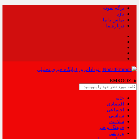
برگه نمونه
تازه
تماس با ما
درباره ما
NODAD
EMROOZ
.ir
خانه
اقتصادی
اجتماعی
سیاسی
سلامت
فرهنگ و هنر
ورزشی