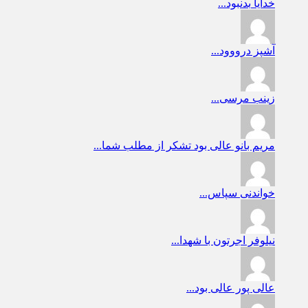
خدایا
بدنبود...
آشپز
درووود...
زینب
مرسی...
مریم بانو
عالی بود تشکر از مطلب شما...
خواندنی
سپاس...
نیلوفر
اجرتون با شهدا...
عالی پور
عالی بود...