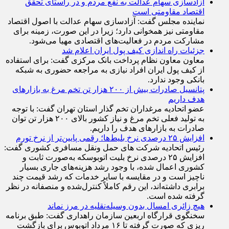
آزادسازی سهام عدالت به نفع مردم و در راستای تحقق
اقتصاد مقاومتی است
نماینده مجلس گفت: آزادسازی سهام عدالت با اصول اقتصاد
مقاومتی نیز همخوانی دارد؛ زیرا در این صورت، زمینه برای
مشارکت مردم در فعالیت‌های اقتصادی مهیا می‌شود.
جزئیات راه اندازی کیف پول ایران اعلام شد
معاون معاون نظام پرداخت بانک مرکزی گفت: برای استفاده
از کیف پول ایران افراد نیازی به مراجعه حضوری به شبکه
بانکی وجود ندارد.
پتانسیل صادرات بیش از ۲۰۰ هزار تن تخم مرغ به بازار‌های
هدف داریم
عضو اتحادیه مرغداران تخم گذار استان تهران گفت: با توجه
به تولید فعلی تخم مرغ و نیاز کشور بالای ۲۰۰ هزار تن توان
صادرات به بازار‌های هدف را داریم.
افزایش ۲۵ درصدی نرخ بلیط‌ها؛ رقمی پایین‌تر از نرخ تورم
رئیس اتحادیه شرکت های حمل ونقل مسافری کشوری گفت:
افزایش ۲۵ درصدی نرخ بلیت اتوبوسکه به‌صورت ثابت و
کشوری اعمال شده، با وجود رشد هزینه‌های جاری بسیار
ناچیز است و در مقایسه با سایر خدمات که رشد قیمت چند
برابری داشته‌اند، این رقم کاملاً کنترل‌شده و منصفانه در نظر
گرفته شده است.
هیچ زائری امسال بدون وسیله‌نقلیه در مرز نماند
سخنگوی قرارگاه اربعین سازمان راهداری گفت: طبق برنامه
ریزی که صورت گرفته تا ۱۶ مرداد اتوبوس برای بازگشت