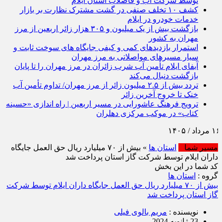
توسط شرکت آب و فاضلاب استان ایلام
کشف ۱۰ تخلف صنفی در گشت مشترک نظارت بر بازار
خدمات خودرو در ایلام
بازگشت بیش از یک میلیون و ۳۰۵ هزار زائر اربعین از مرز
مهران به کشور
استمرار بازدیدهای کمی و کیفی جایگاه‌ های سوخت ثابت و
سیار مسیرهای مواصلاتی به مرز مهران
آبفای ایلام تأمین آب شرب زائران در مرز مهران را تا پایان
بازگشت دنبال می‌کند
تردد بیش از ۲.۵ میلیون زائر از مرز مهران/ تداوم تأمین آب
خنک تا خروج آخرین زائر
ترویج فرهنگ عاشورایی در مسیر اربعین | راه‌ اندازی «حسینه
کتاب» در موکب مرکزی دهلران
مسیر شما
استان ها
» بیش از ۷۰ میلیارد ریال حق العمل جایگاه
داران ایلام توسط شرکت گاز استان پرداخت شد
کد شما در این بخش
گروه :
استان ها
بیش از ۷۰ میلیارد ریال حق العمل جایگاه داران ایلام توسط شرکت
گاز استان پرداخت شد
نویسنده :
مریم بالوی فیلی
23 ژانویه 2024