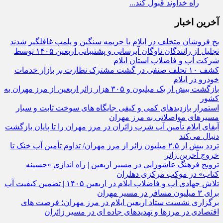
راه
خداوند قبول کند...
آخرین اخبار
یخ‌ فروشان متخلف در ایلام با جریمه سنگین و پلمب غافلگیر شدند
تجلیل از رانندگان ناوگان آبرسانی و پشتیبانی اربعین ۱۴۰۵ توسط
شرکت آب و فاضلاب استان ایلام
کشف ۱۰ تخلف صنفی در گشت مشترک نظارت بر بازار خدمات
خودرو در ایلام
بازگشت بیش از یک میلیون و ۳۰۵ هزار زائر اربعین از مرز مهران به
کشور
استمرار بازدیدهای کمی و کیفی جایگاه‌ های سوخت ثابت و سیار
مسیرهای مواصلاتی به مرز مهران
آبفای ایلام تأمین آب شرب زائران در مرز مهران را تا پایان بازگشت
دنبال می‌کند
تردد بیش از ۲.۵ میلیون زائر از مرز مهران/ تداوم تأمین آب خنک تا
خروج آخرین زائر
ترویج فرهنگ عاشورایی در مسیر اربعین | راه‌ اندازی «حسینه
کتاب» در موکب مرکزی دهلران
تلاش جهادی آب و فاضلاب ایلام در اربعین ۱۴۰۵ | تضمین کیفیت آب
برای ۳ میلیون مسافر در مسیر مهران
برگزاری نشست ستاد اربعین ایلام در مرز مهران؛ فرصت‌ های
اقتصادی در مرزها و تهدیدهای جاده‌ ای در مسیر زائران