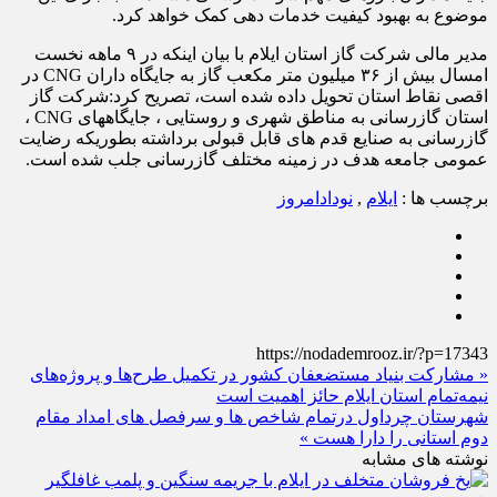
موضوع به بهبود کیفیت خدمات دهی کمک خواهد کرد.
مدیر مالی شرکت گاز استان ایلام با بیان اینکه در ۹ ماهه نخست
امسال بیش از ۳۶ میلیون متر مکعب گاز به جایگاه داران CNG در
اقصی نقاط استان تحویل داده شده است، تصریح کرد:شرکت گاز
استان گازرسانی به مناطق شهری و روستایی ، جایگاههای CNG ،
گازرسانی به صنایع قدم های قابل قبولی برداشته بطوریکه رضایت
عمومی جامعه هدف در زمینه مختلف گازرسانی جلب شده است.
برچسب ها :
ایلام
,
نودادامروز
https://nodademrooz.ir/?p=17343
« مشارکت بنیاد مستضعفان کشور در تکمیل طرح‌ها و پروژه‌های
نیمه‌تمام استان ایلام حائز اهمیت است
شهرستان چرداول درتمام شاخص ها و سرفصل های امداد مقام
دوم استانی را دارا هست »
نوشته های مشابه