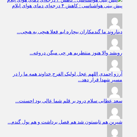
پیش بینی هواشناسی : کاهش ۴ درجه‌ای دمای هوای ایلام
دیناروند
ما گندمکاران بیچاره ایم فعلا هیچی به هیچی...
رویشد
والا هنوز منتطریم هر چی میگن دروغه...
آرزو احمدی
اللهم عجل لولیک الفرج خداوند همه ما را در
مسیر شهدا قرار دهد...
سعد عطایی
سلام درود بر قلم شما عالی بود احسنت...
شیرین
هم تابستون شد هم فصل برداشت و هم پول گندم...