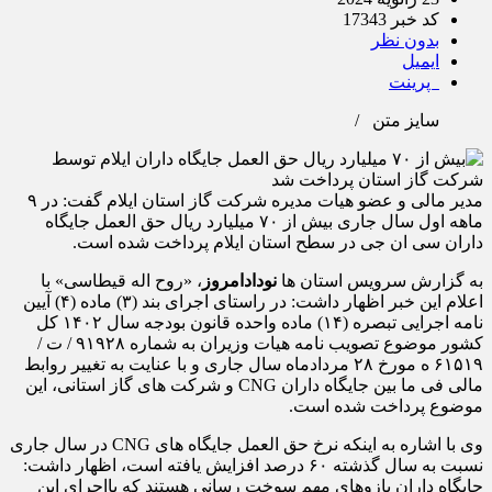
کد خبر 17343
بدون نظر
ایمیل
پرینت
سایز متن
/
مدیر مالی و عضو هیات مدیره شرکت گاز استان ایلام گفت: در ۹
ماهه اول سال جاری بیش از ۷۰ میلیارد ریال حق العمل جایگاه
داران سی ان جی در سطح استان ایلام پرداخت شده است.
به گزارش سرویس استان ها
نودادامروز
، «روح اله قیطاسی» با
اعلام این خبر اظهار داشت: در راستای اجرای بند (۳) ماده (۴) آیین
نامه اجرایی تبصره (۱۴) ماده واحده قانون بودجه سال ۱۴۰۲ کل
کشور موضوع تصویب نامه هیات وزیران به شماره ۹۱۹۲۸ / ت /
۶۱۵۱۹ ه مورخ ۲۸ مردادماه سال جاری و با عنایت به تغییر روابط
مالی فی ما بین جایگاه داران CNG و شرکت های گاز استانی، این
موضوع پرداخت شده است.
وی با اشاره به اینکه نرخ حق العمل جایگاه های CNG در سال جاری
نسبت به سال گذشته ۶۰ درصد افزایش یافته است، اظهار داشت:
جایگاه داران بازوهای مهم سوخت ‌رسانی هستند که بااجرای این