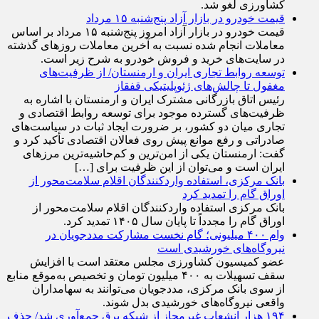
کشاورزی لغو شد.
قیمت خودرو در بازار آزاد پنج‌شنبه ۱۵ مرداد
قیمت خودرو در بازار آزاد امروز پنج‌شنبه ۱۵ مرداد بر اساس
معاملات انجام شده نسبت به آخرین معاملات روز‌های گذشته
در سایت‌های خرید و فروش خودرو به شرح زیر است.
توسعه روابط تجاری ایران و ارمنستان/ از ظرفیت‌های
مغفول تا چالش‌های ژئوپلیتیکی قفقاز
رئیس اتاق بازرگانی مشترک ایران و ارمنستان با اشاره به
ظرفیت‌های گسترده موجود برای توسعه روابط اقتصادی و
تجاری میان دو کشور، بر ضرورت ایجاد ثبات در سیاست‌های
صادراتی و رفع موانع پیش روی فعالان اقتصادی تأکید کرد و
گفت: ارمنستان یکی از امن‌ترین و کم‌حاشیه‌ترین مرز‌های
ایران است و می‌توان از این ظرفیت برای […]
بانک مرکزی، استفاده واردکنندگان اقلام سلامت‌محور از
اوراق گام را تمدید کرد
بانک مرکزی استفاده واردکنندگان اقلام سلامت‌محور از
اوراق گام را مجدداً تا پایان سال ۱۴۰۵ تمدید کرد.
وام ۴۰۰ میلیونی؛ گام نخست مشارکت مددجویان در
نیروگاه‌های خورشیدی است
عضو کمیسیون کشاورزی مجلس معتقد است با افزایش
سقف تسهیلات به ۴۰۰ میلیون تومان و تخصیص به‌موقع منابع
از سوی بانک مرکزی، مددجویان می‌توانند به سهامداران
واقعی نیروگاه‌های خورشیدی بدل شوند.
۱۹۴ هزار انشعاب غیرمجاز از شبکه برق جمع‌آوری شد/ حذف