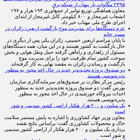
۲۳۹۵ مگاوات بار پنهان از شبکه برق
معاون هماهنگی توزیع توانیر از جمع‌آوری ۱۹۴ هزار و ۱۹۷
انشعاب غیرمجاز و ۸۰۰ کیلومتر کابل غیرمجاز از ابتدای
اجرای طرح ملی مهتاب خبر داد.
عزم دستگاه‌ها برای مدیریت موج بازگشت اربعین/ زائران در
مسیر خانه
با پایان مراسم اربعین حسینی، زائران یکی پس از دیگری در
حال بازگشت به کشور هستند و در این میان، همه دستگاه‌های
مسئول از راهداری و راه‌آهن گرفته حمل ونقل هوایی و بخش
سوخت کشور تمام ظرفیت خود را برای مدیریت موج
بازگشت و رساندن زائران به مقصد نهایی به کار گرفته‌اند.
دو صندوق پروژه تجدیدپذیر جدید در حال اخذ مجوز به منظور
پذیره‌نویسی هستند
رئیس مرکز نظارت بر صندوق‌های سرمایه‌گذاری سازمان
بورس گفت: دو صندوق پروژه تجدیدپذیر جدید به منظور
احداث نیروگاه خورشیدی در حال اخذ مجوز به منظور
پذیره‌نویسی هستند.
یک میلیون و ۲۰۰ هزار هکتار اراضی کشور سدیمی و شور
است
معاون وزیر جهاد کشاورزی با اشاره به پایش مستمر سلامت
خاک و محصولات کشاورزی گفت: براساس نتایج نقشه
برداری یک میلیون و ۲۰۰ هزار هکتار از اراضی کشور سدیمی
و شور است.