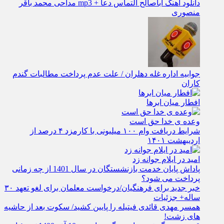
دانلود آهنگ اباصالح التماس دعا + mp3 مداحی محمد باقر
منصوری
جوابیه اداره غله دهلران / علت عدم پرداخت مطالبات گندم
کاران
افطار میان ابرها
وعده ی خدا حق است
شرایط دریافت وام ۱۰۰ میلیونی با کارمزد ۴ درصد از
اردیبهشت ۱۴۰۱
امید در ایلام جوانه زد
پاداش پایان خدمت بازنشستگان در سال 1401 از چه زمانی
پرداخت می شود؟
خبر جدید برای فرهنگیان/درخواست معلمان برای لغو تعهد ۳۰
ساله+ جزئیات
همسر مهدی قائدی فیتیله را پایین کشید/ سکوت بعد از حاشیه
های زشت!