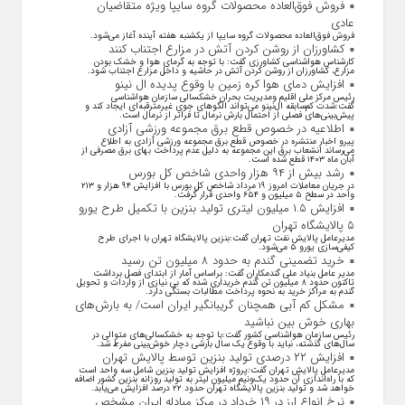
فروش فوق‌العاده محصولات گروه سایپا ویژه متقاضیان
عادی
فروش فوق‌العاده محصولات گروه سایپا از یکشنبه هفته آینده آغاز می‌شود.
کشاورزان از روشن کردن آتش در مزارع اجتناب کنند
کارشناس هواشناسی کشاورزی گفت: با توجه به گرمای هوا و خشک بودن
مزارع، کشاورزان از روشن کردن آتش در حاشیه و داخل مزارع اجتناب شود.
افزایش دمای هوا کره زمین با وقوع پدیده ال نینو
رئیس مرکز ملی اقلیم ومدیریت بحران خشکسالی سازمان هواشناسی
گفت:شدت کم‌سابقه ال‌نینو می‌تواند الگو‌های جوی غیرمترقبه‌ای ایجاد کند و
پیش‌بینی‌های فصلی از احتمال بارش نرمال تا فراتر از نرمال است.
اطلاعیه در خصوص قطع برق مجموعه ورزشی آزادی
پیرو اخبار منتشره در خصوص قطع برق مجموعه ورزشی آزادی به اطلاع
می‌رساند انشعاب برق این مجموعه به دلیل عدم پرداخت بهای برق مصرفی از
آبان ماه ۱۴۰۳ قطع شده است.
رشد بیش از ۹۴ هزار واحدی شاخص کل بورس
در جریان معاملات امروز ۱۹ مرداد شاخص کل بورس با افزایش ۹۴ هزار و ۲۱۳
واحد در سطح ۵ میلیون و ۶۵۴ واحدی قرار گرفت.
افزایش ۱.۵ میلیون لیتری تولید بنزین با تکمیل طرح یورو
۵ پالایشگاه تهران
مدیرعامل پالایش نفت تهران گفت:بنزین پالایشگاه تهران با اجرای طرح
کیفی‌سازی یورو ۵ می‌شود.
خرید تضمینی گندم به حدود ۸ میلیون تن رسید
مدیر عامل بنیاد ملی گندمکاران گفت: براساس آمار از ابتدای فصل برداشت
تاکنون حدود ۸ میلیون تن گندم خریداری شده که بی نیازی از واردات و تحویل
گندم به مراکز خرید به نحوه پرداخت مطالبات بستگی دارد.
مشکل کم آبی همچنان گریبانگیر ایران است/ به بارش‌های
بهاری خوش بین نباشید
رئیس سازمان هواشناسی کشور گفت:با توجه به خشکسالی‌های متوالی در
سال‌های گذشته، نباید با وقوع یک سال بارشی دچار خوش‌بینی مفرط شد.
افزایش ۲۲ درصدی تولید بنزین توسط پالایش تهران
مدیرعامل پالایش تهران گفت:پروژه افزایش تولید بنزین شامل سه واحد است
که با راه‌اندازی آن حدود یک‌ونیم میلیون لیتر به تولید روزانه بنزین کشور اضافه
خواهد شد و تولید بنزین پالایشگاه تهران حدود ۲۲ درصد افزایش می‌یابد.
نرخ انواع ارز در ۱۹ خرداد در مرکز مبادله ایران مشخص