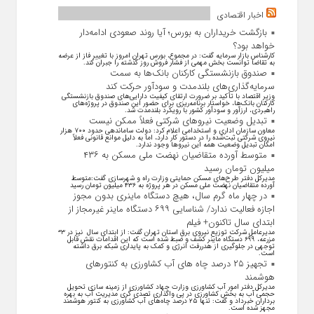
اخبار اقتصادی
بازگشت خریداران به بورس؛ آیا روند صعودی ادامه‌دار
خواهد بود؟
کارشناس بازار سرمایه گفت: در مجموع، بورس تهران امروز با تغییر فاز از عرضه
به تقاضا توانست بخش مهمی از فشار فروش روز گذشته را جبران کند.
صندوق بازنشستگی کارکنان بانک‌ها به سمت
سرمایه‌گذاری‌های بلندمدت و سودآور حرکت کند
وزیر اقتصاد با تأکید بر ضرورت ارتقای کیفیت دارایی‌های صندوق بازنشستگی
کارکنان بانک‌ها، خواستار برنامه‌ریزی برای حضور این صندوق در پروژه‌های
راهبردی، ارزآور و سودآور کشور با رویکرد بلندمدت شد.
تبدیل وضعیت نیرو‌های شرکتی فعلاً ممکن نیست
معاون سازمان اداری و استخدامی اعلام کرد: دولت ساماندهی حدود ۷۰۰ هزار
نیروی شرکتی ثبت‌شده را در دستور کار دارد، اما به دلیل موانع قانونی فعلاً
امکان تبدیل وضعیت همه این نیرو‌ها وجود ندارد.
متوسط آورده متقاضیان نهضت ملی مسکن به ۴۳۶
میلیون تومان رسید
مدیرکل دفتر طرح‌های مسکن حمایتی وزارت راه و شهرسازی گفت:متوسط
آورده متقاضیان نهضت ملی مسکن در هر پروژه به ۴۳۶ میلیون تومان رسید
در چهار ماه گرم سال، هیچ دستگاه ماینری بدون مجوز
اجازه فعالیت ندارد/ شناسایی ۶۹۹ دستگاه ماینر غیرمجاز از
ابتدای سال تاکنون+ فیلم
مدیرعامل شرکت توزیع نیروی برق استان تهران گفت: از ابتدای سال نیز در ۳۳
مزرعه، ۶۹۹ دستگاه ماینر کشف و ضبط شده است که این اقدامات نقش قابل
توجهی در جلوگیری از هدررفت انرژی و کمک به پایداری شبکه برق داشته
است.
تجهیز ۲۵ درصد چاه های آب کشاورزی به کنتورهای
هوشمند
مدیرکل دفتر امور آب کشاورزی وزارت جهاد کشاورزی از زمینه سازی تحویل
حجمی آب به بخش کشاورزی در پی واگذاری تصدی گری مدیریت آب به بهره
برداران خبرداد و گفت: تنها ۲۵ درصد چاه‌های آب کشاورزی به کنتور هوشمند
مجهز شده است.