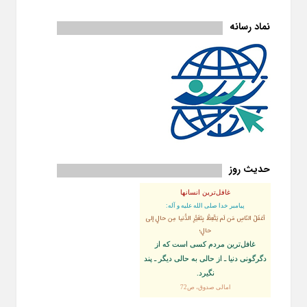
نماد رسانه
حدیث روز
غافل‌ترین انسانها
پيامبر خدا صلى‏ الله‏ عليه ‏و‏ آله:
أغفَلُ النّاسِ مَن لَم يَتَّعِظْ بِتَغَيُّرِ الدُّنيا مِن حالٍ إلى
حالٍ؛
غافل‏‌ترين مردم كسى است كه از
دگرگونى دنيا ـ از حالى به حالى ديگر ـ پند
نگیرد.
امالی صدوق، ص72