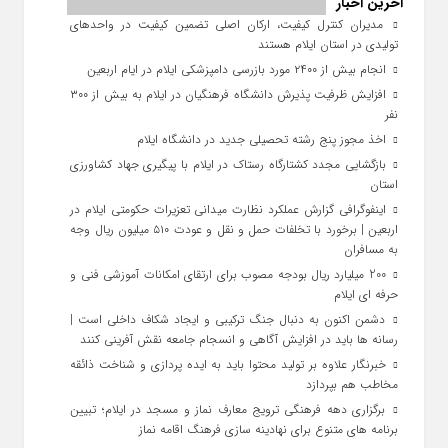
آخرین اخبار
مدیران کنترل کیفیت، ارکان اصلی تضمین کیفیت در واحدهای
تولیدی در استان ایلام هستند
انجام بیش از ۲۴۰۰ مورد بازرسی دامپزشکی ایلام در ایام اربعین
افزایش ظرفیت پذیرش دانشگاه فرهنگیان در ایلام به بیش از ۳۰۰
نفر
اخذ مجوز پنج رشته تحصیلی جدید در دانشگاه ايلام
بازگشایی مجدد کشتارگاه رستاک در ایلام با پیگیری جهاد کشاورزی
استان
اینفوگرافی گزارش عملکرد نظارت میدانی تعزیرات حکومتی ایلام در
اربعین | برخورد با تخلفات حمل‌ و نقل و عودت ۵۱۰ میلیون ریال وجه
به مسافران
200 میلیارد ریال بودجه مصوب برای ارتقای امکانات آموزشی فنی‌ و
حرفه‌ ای ایلام
دشمن اکنون به دنبال جنگ ترکیبی و ایجاد شکاف داخلی است |
رسانه‌ ها باید در افزایش آگاهی و انسجام جامعه نقش‌ آفرینی کنند
خبرنگار علاوه بر تولید محتوا باید به ایده‌ پردازی و شناخت ذائقه
مخاطب هم بپردازد
برگزاری دهه فرهنگی ترویج معارف نماز و مسجد در ایلام؛ تبیین
برنامه‌ های متنوع برای نهادینه‌ سازی فرهنگ اقامه نماز