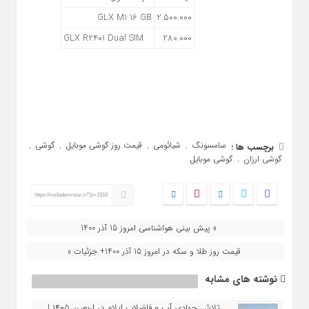
GLX M1 16 GB
2.500.000
GLX R2401 Dual SIM
280.000
سامسونگ
شیائومی
قیمت روز گوشی موبایل
گوشی
برچسب ها :
,
,
,
,
گوشی ارزان
گوشی موبایل
,
https://nodademrooz.ir/?p=1918
« پیش بینی هواشناسی امروز 15 آذر 1400
قیمت روز طلا و سکه در امروز 15 آذر 1400+ جزئیات »
نوشته های مشابه
تلاش جهادی آب و فاضلاب ایلام در اربعین ۱۴۰۵ |