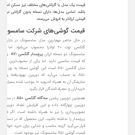
قیمت یک مدل با گارانتی‌های مختلف نیز ممکن است ت
باشد. تمامی مدل‌ها، دارای نسخه بدون گارانتی نیز هستن
قیمتی ارزانتر به فروش می‌رسند.
قیمت گوشی‌های شرکت سامسونگ
در حال حاضر مهم‌ترین مدل سامسونگ در بازار جه
گلکسی نوت 20 اولترا محسوب می‌شود. اما
سامسونگ دو نسخه ارزان
پرچمدار گلکسی A71
که قیمت مناسبی دارند. اما یکی از محبوب‌ترین گو
مدل گلکسی A51 است این گوشی نسخه به روز 
A50 به حساب می‌آید که دوربین بهبودیافته و حاش
نمایشگر آن به‌ همراه اندروید ۱۰ موجب ش
خریداران و مصرف‌کنندگان قرار بگیرد.
همچنین دوربین پشتی
سه‌گانه گلکسی A50
دوربین چهارگانه داده و این افزایش تعداد دوربین‌
تصویربرداری را نیز به همراه داشته است. اگر قصد
پرچمدار را نداشته باشید، این محصول که در دسته م
قرار می‌گیرد گزینه مناسب و جذابی برای خرید خواهد ب
قیمت گوشی A51 سامسونگ نیز موجود است.