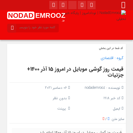
NODAD
EMROOZ
.ir
کد شما در این بخش
گروه :
اقتصادی
قیمت روز گوشی موبایل در امروز 15 آذر 1400+
جزئیات
نویسنده :
nodademrooz
06 دسامبر 2021
کد خبر 1918
بدون نظر
ایمیل
پرینت
سایز متن
/
قیمت روز گوشی موبایل در امروز 15 آذر 1400 اعلام شد.