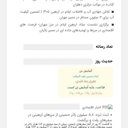
کتاب» در موکب مرکزی دهلران
تلاش جهادی آب و فاضلاب ایلام در اربعین ۱۴۰۵ | تضمین کیفیت
آب برای ۳ میلیون مسافر در مسیر مهران
برگزاری نشست ستاد اربعین ایلام در مرز مهران؛ فرصت‌ های
اقتصادی در مرزها و تهدیدهای جاده‌ ای در مسیر زائران
نماد رسانه
حدیث روز
آسایش تن
امام حسین علیه السلام:
القُنوعُ راحَةُ الأبدانِ؛
قناعت، مايه آسايش تن است.
بحارالأنوار: ج78 ، ص128 ، ح11
اخبار اقتصادی
ثبت تردد ۵.۸ میلیون زائر حسینی از مرزهای اربعینی در
سفرهای رفت و برگشت
با گذشت ۲۱ روز از آغاز سفرهای اربعین، بیش از سه میلیون و ۱۰۲ هزار زائر در
مسیر سفرهای رفت و به‌منظور خروج از کشور و بیش از ۲ میلیون و ۷۶۶ هزار