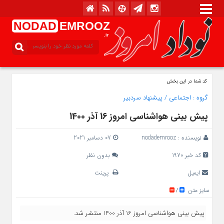
NODAD
EMROOZ
.ir
کد شما در این بخش
گروه :
اجتماعی
/
پیشنهاد سردبیر
پیش بینی هواشناسی امروز 16 آذر 1400
نویسنده :
nodademrooz
07 دسامبر 2021
کد خبر 1970
بدون نظر
ایمیل
پرینت
سایز متن
/
پیش بینی هواشناسی امروز 16 آذر 1400 منتشر شد.