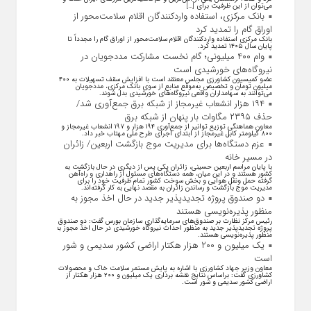
می‌توان از این ظرفیت برای […]
بانک مرکزی، استفاده واردکنندگان اقلام سلامت‌محور از
اوراق گام را تمدید کرد
بانک مرکزی استفاده واردکنندگان اقلام سلامت‌محور از اوراق گام را مجدداً تا
پایان سال ۱۴۰۵ تمدید کرد.
وام ۴۰۰ میلیونی؛ گام نخست مشارکت مددجویان در
نیروگاه‌های خورشیدی است
عضو کمیسیون کشاورزی مجلس معتقد است با افزایش سقف تسهیلات به ۴۰۰
میلیون تومان و تخصیص به‌موقع منابع از سوی بانک مرکزی، مددجویان
می‌توانند به سهامداران واقعی نیروگاه‌های خورشیدی بدل شوند.
۱۹۴ هزار انشعاب غیرمجاز از شبکه برق جمع‌آوری شد/
حذف ۲۳۹۵ مگاوات بار پنهان از شبکه برق
معاون هماهنگی توزیع توانیر از جمع‌آوری ۱۹۴ هزار و ۱۹۷ انشعاب غیرمجاز و
۸۰۰ کیلومتر کابل غیرمجاز از ابتدای اجرای طرح ملی مهتاب خبر داد.
عزم دستگاه‌ها برای مدیریت موج بازگشت اربعین/ زائران
در مسیر خانه
با پایان مراسم اربعین حسینی، زائران یکی پس از دیگری در حال بازگشت به
کشور هستند و در این میان، همه دستگاه‌های مسئول از راهداری و راه‌آهن
گرفته حمل ونقل هوایی و بخش سوخت کشور تمام ظرفیت خود را برای
مدیریت موج بازگشت و رساندن زائران به مقصد نهایی به کار گرفته‌اند.
دو صندوق پروژه تجدیدپذیر جدید در حال اخذ مجوز به
منظور پذیره‌نویسی هستند
رئیس مرکز نظارت بر صندوق‌های سرمایه‌گذاری سازمان بورس گفت: دو صندوق
پروژه تجدیدپذیر جدید به منظور احداث نیروگاه خورشیدی در حال اخذ مجوز به
منظور پذیره‌نویسی هستند.
یک میلیون و ۲۰۰ هزار هکتار اراضی کشور سدیمی و شور
است
معاون وزیر جهاد کشاورزی با اشاره به پایش مستمر سلامت خاک و محصولات
کشاورزی گفت: براساس نتایج نقشه برداری یک میلیون و ۲۰۰ هزار هکتار از
اراضی کشور سدیمی و شور است.