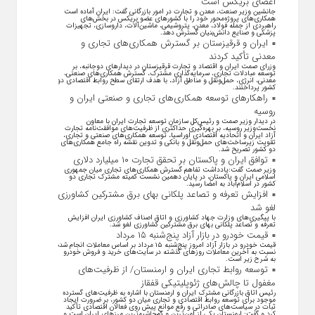
اعضای بریکس است
جانشین وزیر صنعت، معدن و تجارت در امور بازرگانی گفت: ایران آماده است
همکاری‌های پروژه‌محور خود را با کشور‌های عضو بریکس در بخش‌های
راهبردی از جمله فولاد، معدن، پتروشیمی، ماشین‌آلات، داروسازی، تجهیزات
پزشکی و صنایع دانش‌بنیان گسترش دهد.
ایران و قرقیزستان بر گسترش همکاری‌های تجاری و
معدنی تأکید کردند
وزرای صمت ایران و اقتصاد و تجارت قرقیزستان در دیدار‌های دوجانبه، بر
توسعه مبادلات تجاری، سرمایه‌گذاری مشترک، گسترش همکاری‌های صنعتی،
معدنی، انرژی، حمل‌ونقل و مناطق آزاد، با هدف ارتقای سطح روابط اقتصادی دو
کشور پرداختند.
راهکارهای توسعه همکاری‌های تجاری و صنعتی ایران و
روسیه
در دیدار وزیر صمت و رئیس‌کل سازمان توسعه تجارت ایران با معاون
نخست‌وزیر روسیه، بر بهره‌گیری حداکثری از ظرفیت‌های موافقت‌نامه تجارت
آزاد ایران و اتحادیه اقتصادی اوراسیا، توسعه همکاری‌های صنعتی و تجاری،
تقویت زیرساخت‌های حمل‌ونقل و بانکی و تدوین نقشه راه جامع همکاری‌های
دو کشور تصریح شد.
توافق ایران و پاکستان بر تحقق تجارت ۱۰ میلیارد دلاری
وزیر صمت گفت:یادداشت تفاهم گسترش همکاری‌های تجاری میان جمهوری
اسلامی ایران و پاکستان، در پایان دهمین نشست کمیته مشترک تجاری دو
کشور در اسلام‌آباد به امضا رسید.
افزایش تعرفه و تصاعد پلکانی بهای برق مشترکین کشاورزی
لغو شد
با پیگیری‌های وزارت جهاد کشاورزی و اتاق اصناف کشاورزی ایران افزایش
تعرفه و تصاعد پلکانی بهای برق مشترکین کشاورزی لغو شد.
قیمت خودرو در بازار آزاد پنج‌شنبه ۱۵ مرداد
قیمت خودرو در بازار آزاد امروز پنج‌شنبه ۱۵ مرداد بر اساس معاملات انجام شده
نسبت به آخرین معاملات روز‌های گذشته در سایت‌های خرید و فروش خودرو
به شرح زیر است.
توسعه روابط تجاری ایران و ارمنستان/ از ظرفیت‌های
مغفول تا چالش‌های ژئوپلیتیکی قفقاز
رئیس اتاق بازرگانی مشترک ایران و ارمنستان با اشاره به ظرفیت‌های گسترده
موجود برای توسعه روابط اقتصادی و تجاری میان دو کشور، بر ضرورت ایجاد
ثبات در سیاست‌های صادراتی و رفع موانع پیش روی فعالان اقتصادی تأکید
کرد و گفت: ارمنستان یکی از امن‌ترین و کم‌حاشیه‌ترین مرز‌های ایران است و