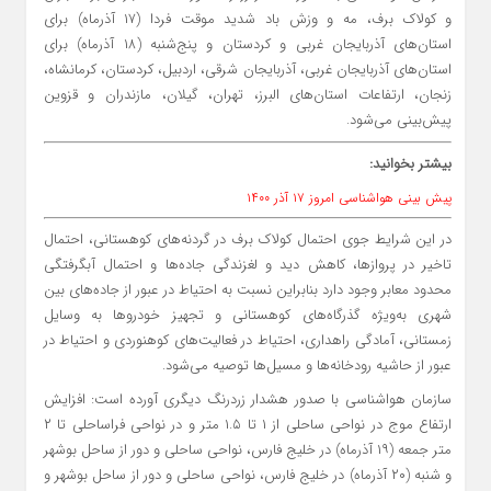
و کولاک برف، مه و وزش باد شدید موقت فردا (۱۷ آذرماه) برای
استان‌های آذربایجان غربی و کردستان و پنج‌شنبه (۱۸ آذرماه) برای
استان‌های آذربایجان غربی، آذربایجان شرقی، اردبیل، کردستان، کرمانشاه،
زنجان، ارتفاعات استان‌های البرز، تهران، گیلان، مازندران و قزوین
پیش‌بینی می‌شود.
بیشتر بخوانید:
پیش بینی هواشناسی امروز ۱۷ آذر ۱۴۰۰
در این شرایط جوی احتمال کولاک برف در گردنه‌های کوهستانی، احتمال
تاخیر در پروازها، کاهش دید و لغزندگی جاده‌ها و احتمال آبگرفتگی
محدود معابر وجود دارد بنابراین نسبت به احتیاط در عبور از جاده‌های بین
شهری به‌ویژه گذرگاه‌های کوهستانی و تجهیز خودروها به وسایل
زمستانی، آمادگی راهداری، احتیاط در فعالیت‌های کوهنوردی و احتیاط در
عبور از حاشیه رودخانه‌ها و مسیل‌ها توصیه می‌شود.
سازمان هواشناسی با صدور هشدار زردرنگ دیگری آورده است: افزایش
ارتفاع موج در نواحی ساحلی از ۱ تا ۱.۵ متر و در نواحی فراساحلی تا ۲
متر جمعه (۱۹ آذرماه) در خلیج فارس، نواحی ساحلی و دور از ساحل بوشهر
و شنبه (۲۰ آذرماه) در خلیج فارس، نواحی ساحلی و دور از ساحل بوشهر و