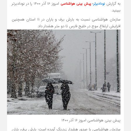
به گزارش
؛
امروز 16 آذر 1400 را در نودادبرتر
نودادبرتر
پیش بینی هواشناسی
ببینید.
سازمان هواشناسی نسبت به بارش برف و باران در ۱۱ استان همچنین
افزایش ارتفاع موج در خلیج فارس تا دو متر هشدار داد.
پیش بینی هواشناسی امروز 16 آذر 1400
سازمان هواشناسی با صدور هشدار زردرنگ آورده است: بارش برف، باران