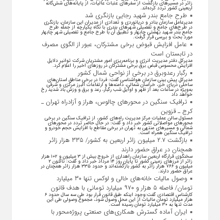
زائر در مسیرهای بازگشت از سفرهای عتبات عالیات، از پایانه‌های شش‌گانه
اربعینی کشور تردد کرده‌اند.
طرح جامع بندر شهید رجایی بازنگری شد
مدیرعامل سازمان بنادر و دریانوردی و تعدادی از مدیران این سازمان، بازنگری
در طرح‌های جامع و تفصیلی شهر‌های بندری با نگاه یکپارچه از جمله طرح
جامع بندر شهید بهشتی چابهار و تطبیق آن با طرح جامع و تفصیلی شهر چابهار
مورد بحث و بررسی قرار گرفت.
عامل افزایش قبوض برخی مشترکان، عبور از الگوی مصرف
در تابستان است
مدیرکل دفتر مدیریت انرژی و برنامه‌ریزی امور مشتریان شرکت توانیر دلایل
افزایش محسوس قبض برق برخی مشترکان در روزهای اخیر را اعلام کرد.
رگبار رعدوبرق در برخی از نواحی شمال کشور
مدیرکل پیش بینی سازمان هواشناسی گفت: فردا در برخی مناطق استان‌های
ساحلی دریای خزر، خراسان شمالی، دامنه‌ها و ارتفاعات البرز مرکزی و شرقی
به‌ویژه در ساعات بعد از ظهر و اوایل شب رگبار، رعد و برق و وزش باد شدید رخ
خواهد داد
ترافیک سنگین در محورهای چالوس، هراز و آزادراه تهران ـ
کرج ـ قزوین
مسئول سالن عملیات مرکز مدیریت راه‌های کشور، از ترافیک سنگین در برخی
محورهای مواصلاتی کشور خبر داد و گفت: در حال حاضر تردد در محورهای
شمالی و مسیرهای منتهی به تهران در برخی مقاطع با افزایش حجم خودرو و
ترافیک سنگین همراه است.
بازگشت ۲.۷ میلیون زائر اربعین به کشور/ ۳۳۵ هزار زائر
همچنان در عراق حضور دارند
سخنگوی قرارگاه اربعین سازمان راهداری از خروج بیش از ۳ میلیون و ۱۰۲ هزار
زائر از مرز‌های زمینی کشور تا پایان روز ۱۴ مرداد خبر داد و گفت: تاکنون ۲
میلیون و ۷۶۶ هزار زائر به کشور بازگشته‌اند و حدود ۳۳۵ هزار زائر همچنان در
عراق حضور دارند.
وصول مالیات خانه‌های خالی و لوکس تنها ۳۰ میلیارد
تومان/ فاصله ۵ هزار و ۹۷۰ میلیارد تومانی با هدف قانون
کارشناس اقتصادی گفت:وجود اینکه طبق قانون قرار بود طی سه سال حدود ۶
هزار میلیارد تومان مالیات از این محل وصول شود، مجموع وصولی طی این
مدت تنها به ۳۰ میلیارد تومان رسیده است.
ایران آماده گسترش همکاری‌های صنعتی پروژه‌محور با