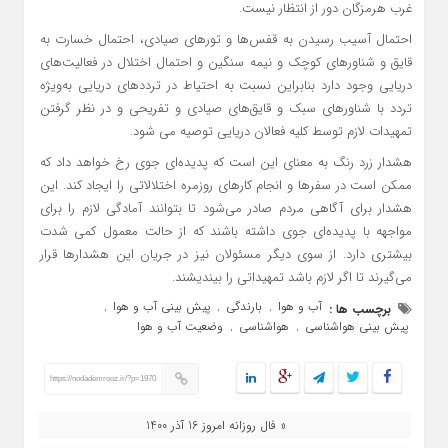
غرب هرمزگان دور از انتظار نیست.
احتمال آسیب رسیدن به قفس‌ها و تورهای صیادی، احتمال خسارت به
قایق و شناورهای کوچک و نیمه سنگین و احتمال اختلال در فعالیت‌های
دریایی وجود دارد بنابراین نسبت به احتیاط در ترددهای دریایی به‌ویژه
تردد با شناورهای سبک و قایق‌های صیادی و تفریحی و در نظر گرفتن
تمهیدات لازم توسط کلیه فعالان دریایی توصیه می شود.
هشدار زرد رنگ به معنای این است که پدیده‌ای جوی رخ خواهد داد که
ممکن است در سفرها و انجام کارهای روزمره اختلالاتی را ایجاد کند. این
هشدار برای آگاهی مردم صادر می‌شود تا بتوانند آمادگی لازم را برای
مواجهه با پدیده‌ای جوی داشته باشند که از حالت معمول کمی شدت
بیشتری دارد. از سوی دیگر مسئولان نیز در جریان این هشدارها قرار
می‌گیرند تا اگر لازم باشد تمهیداتی را بیندیشند.
آب و هوا
بارندگی
پیش بینی آب و هوا
برچسب ها :
,
,
,
پیش بینی هواشناسی
هواشناسی
وضعیت آب و هوا
,
,
https://nodademrooz.ir/?p=1970
« فال روزانه امروز 16 آذر 1400