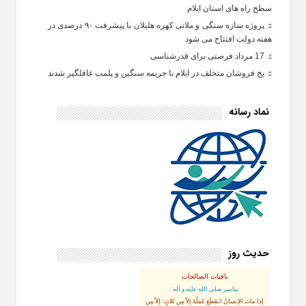
سطح راه‌ های استان ایلام
پروژه سازه سنگی و ملاتی کهره هلیلان با پیشرفت ۹۰ درصدی در
هفته دولت افتتاح می شود
17 مرداد فرصتی برای قدرشناسی
یخ‌ فروشان متخلف در ایلام با جریمه سنگین و پلمب غافلگیر شدند
نماد رسانه
حدیث روز
باقیات الصالحات
پيامبر صلى‏ الله‏ عليه ‏و‏ آله:
إذا ماتَ الإنسانُ انقَطَعَ عَمَلُهُ إلاّ مِن ثَلاثٍ: إلاّ مِن