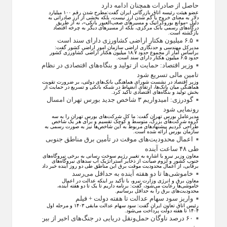
حاصل از صادرات همچنان ادامه دارد
عضو هیئت رئیسه اتاق بازرگانی ایران گفت:مطرح شدن رقم ۱۰۰ میلیارد
دلار به معنای خروج یا گم شدن ارز نیست، بلکه بخشی از ارز صادراتی به
دلیل «موانع بوروکراتیک و مسیر‌های صعب‌العبور بانکی»، نه از طریق
درگاه‌های رسمی بانک مرکزی، بلکه از مسیر‌های دیگر به چرخه اقتصاد
بازگشته است.
۶.۵ میلیون هکتار اراضی کشاورزی دارای سند است
مدیرکل مهندسی و حدنگاری اراضی سازمان امور اراضی کشور گفت:
براساس آمار از مجموع حدود ۱۸.۷ میلیون هکتار اراضی کشاورزی کشور
حدود ۶.۵ میلیون هکتار دارای سند است.
وزیر اقتصاد: حمایت از تولید و بنگاه‌های اقتصادی در نظام
تامین مالی تسریع شود
وزیر اقتصاد در نشست شورای هماهنگی بانک‌های دولتی، بر ضرورت تقویت
هماهنگی میان بانک‌ها، ارتقای انضباط در شبکه بانکی و تسریع در حمایت از
بخش تولید و بنگاه‌های اقتصادی تأکید کرد.
گودرزی: امیدواریم ۳ شاخص جدید بورس تهران امسال
رونمایی شود
مدیرعامل بورس تهران گفت: ما کل شرکت‌های بورس تهران را به سه
گروه شرکت‌های بزرگ، متوسط و کوچک تقسیم و برای هر یک شاخص
طراحی کردیم پیشنهاد‌های مربوط به این شاخص‌ها نیز به صورت رسمی به
سازمان بورس ارائه شده است.
اعمال محدودیت‌های موقت در تأمین برق مناطق جنوبی
طی ۴۸ ساعت آینده
معاون وزیر نیرو با اشاره به تغییر رژیم سوخت رسانی به برخی نیروگاه‌های
جنوب کشور و لزوم صیانت از ذخایر استراتژیک آب سد‌های نیروگاه‌های
برقابی، از اعمال محدودیت‌ موقت برق این مناطق طی دو روز آینده خبر داد.
خاموشی‌ها تا دو هفته آینده به حداقل می‌رسد
معاون برق و انرژی وزارت نیرو، با تأکید بر اینکه عدالت در اعمال
خاموشی‌ها رعایت می‌شود، گفت: برنامه داریم تا یک تا دو هفته آینده،
محدودیت‌های برق را به حداقل برسانیم.
واریز سود سهام عدالت تا هفته دولت + فیلم
رئیس اتاق تعاون ایران گفت: سود سهام عدالت مابقی ۱۴۰۳ و مرحله اول
۱۴۰۴ تا هفته دولت پرداخت می‌شود.
۶۰ درصد ناوگان حمل‌ونقل دریایی در جنگ‌های اخیر از بین