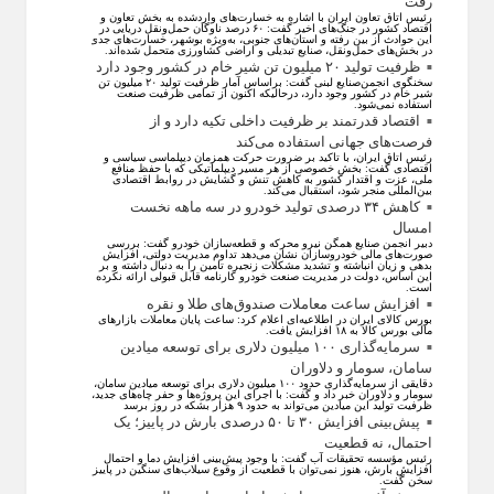
رفت
رئیس اتاق تعاون ایران با اشاره به خسارت‌های واردشده به بخش تعاون و
اقتصاد کشور در جنگ‌های اخیر گفت: ۶۰ درصد ناوگان حمل‌ونقل دریایی در
این حوادث از بین رفته و استان‌های جنوبی، به‌ویژه بوشهر، خسارت‌های جدی
در بخش‌های حمل‌ونقل، صنایع تبدیلی و اراضی کشاورزی متحمل شده‌اند.
ظرفیت تولید ۲۰ میلیون تن شیر خام در کشور وجود دارد
سخنگوی انجمن‌صنایع لبنی گفت: براساس آمار ظرفیت تولید ۲۰ میلیون تن
شیر خام در کشور وجود دارد، درحالیکه اکنون از تمامی ظرفیت صنعت
استفاده نمی‌شود.
اقتصاد قدرتمند بر ظرفیت داخلی تکیه دارد و از
فرصت‌های جهانی استفاده می‌کند
رئیس اتاق ایران، با تاکید بر ضرورت حرکت همزمان دیپلماسی سیاسی و
اقتصادی گفت: بخش خصوصی از هر مسیر دیپلماتیکی که با حفظ منافع
ملی، عزت و اقتدار کشور به کاهش تنش و گشایش در روابط اقتصادی
بین‌المللی منجر شود، استقبال می‌کند.
کاهش ۳۴ درصدی تولید خودرو در سه ماهه نخست
امسال
دبیر انجمن صنایع همگن نیرو محرکه و قطعه‌سازان خودرو گفت: بررسی
صورت‌های مالی خودروسازان نشان می‌دهد تداوم مدیریت دولتی، افزایش
بدهی و زیان انباشته و تشدید مشکلات زنجیره تامین را به دنبال داشته و بر
این اساس، دولت در مدیریت صنعت خودرو کارنامه قابل قبولی ارائه نکرده
است.
افزایش ساعت معاملات صندوق‌های طلا و نقره
بورس کالای ایران در اطلاعیه‌ای اعلام کرد: ساعت پایان معاملات بازار‌های
مالی بورس کالا به ۱۸ افزایش یافت.
سرمایه‌گذاری ۱۰۰ میلیون دلاری برای توسعه میادین
سامان، سومار و دلاوران
دقایقی از سرمایه‌گذاری حدود ۱۰۰ میلیون دلاری برای توسعه میادین سامان،
سومار و دلاوران خبر داد و گفت: با اجرای این پروژه‌ها و حفر چاه‌های جدید،
ظرفیت تولید این میادین می‌تواند به حدود ۹ هزار بشکه در روز برسد
پیش‌بینی افزایش ۳۰ تا ۵۰ درصدی بارش در پاییز؛ یک
احتمال، نه قطعیت
رئیس مؤسسه تحقیقات آب گفت: با وجود پیش‌بینی افزایش دما و احتمال
افزایش بارش، هنوز نمی‌توان با قطعیت از وقوع سیلاب‌های سنگین در پاییز
سخن گفت.