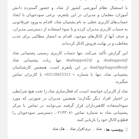
با استقبال نظام آموزشی کشور از شاد، و حضور گسترده دانش
آموزان، معلمان و مدیران در این پلتفرم، برخی سودجویان با ایجاد
حساب‌های کاربری جعلی به نام پشتیبان شاد، اقدام به ورود غیرقانونی
به حساب کاربری مدیران کرده و با سوء استفاده از دسترسی مدیران،
و حذف آنها از کانال‌های موجود، اقدام به انتشار مطالبی برای جذب
مخاطب و در نهایت فروش کانال کرده‌اند.
این گزارش تأکید می‌کند، تنها حساب کاربری رسمی پشتیبانی شاد
@shadsupport و @shadsupport2 تنها ربات پشتیبانی شاد
@shadAppSupportBot در این پلتفرم است. همچنین کارشناسان
پشتیبانی شاد، تنها با شماره « 02128425313» با کاربران تماس
میگیرند.
شاد از کاربران خواسته است، کد فعال‌سازی شاد را تحت هیچ شرایطی
در اختیار افراد دیگر نگذارند؛ همچنین مدیران در صورتی که مورد
سوءاستفاده کلاهبرداران قرار گرفتند می‌توانند در تماس با مرکز
پشتیبانی شاد به شماره تماس ۰۲۱۴۳۰۸۱، دسترسی سودجویان را
قطع و کانال خود را بازیابی کنند.
شاد
نرم افزار شاد
هک شاد
برچسب ها :
,
,