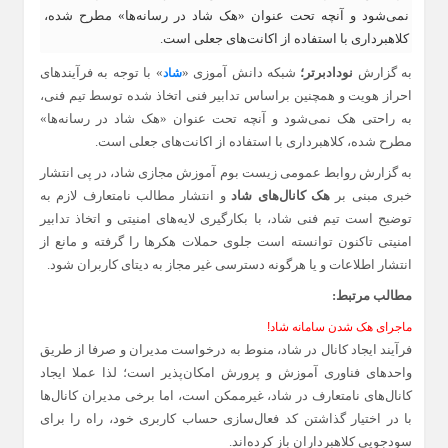
نمی‌شود و آنچه تحت عنوان «هک شاد در رسانه‌ها» مطرح شده،
کلاهبرداری با استفاده از اکانت‌های جعلی است.
به گزارش
نودادبرتر؛
شبکه دانش آموزی «
» با توجه به فرآیندهای
شاد
احراز هویت و همچنین براساس تدابیر فنی اتخاذ شده توسط تیم فنی،
به راحتی هک نمی‌شود و آنچه تحت عنوان «هک شاد در رسانه‌ها»
مطرح شده، کلاهبرداری با استفاده از اکانت‌های جعلی است.
به گزارش روابط عمومی زیست بوم آموزش مجازی شاد، در پی انتشار
خبری مبنی بر
هک کانال‌های شاد
و انتشار مطالب نامتعارف لازم به
توضیح است تیم فنی شاد، با بکارگیری لایه‌های امنیتی و اتخاذ تدابیر
امنیتی تاکنون توانسته است جلوی حملات هکرها را گرفته و مانع از
انتشار اطلاعات و یا هرگونه دسترسی غیر مجاز به دیتای کاربران شود.
مطالب مرتبط:
ماجرای هک شدن سامانه شاد!
فرآیند ایجاد کانال در شاد، منوط به درخواست مدیران و صرفا از طریق
واحدهای فناوری آموزش و پرورش امکان‌پذیر است؛ لذا عملا ایجاد
کانال‌های نامتعارف در شاد، غیرممکن است، اما برخی مدیران کانال‌ها
با در اختیار گذاشتن کد فعال‌سازی حساب کاربری خود، راه را برای
سودجویی کلاهبرداران باز کرده‌اند.