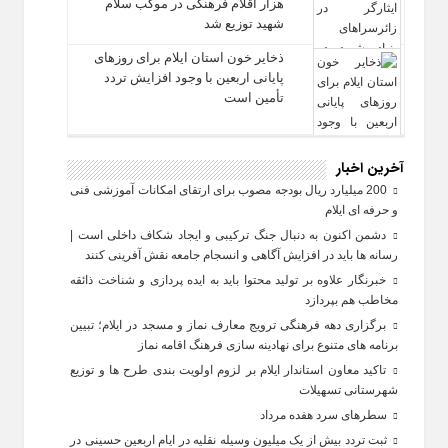
هزار اقلام فرهنگی در موکب سلام
شهید توزیع شد
ذخایر خون استان ایلام برای روزهای
پایانی اربعین با وجود افزایش تردد
تأمین است
آخرین اخبار
200 میلیارد ریال بودجه مصوب برای ارتقای امکانات آموزشی فنی‌
و حرفه‌ ای ایلام
دشمن اکنون به دنبال جنگ ترکیبی و ایجاد شکاف داخلی است |
رسانه‌ ها باید در افزایش آگاهی و انسجام جامعه نقش‌ آفرینی کنند
خبرنگار علاوه بر تولید محتوا باید به ایده‌ پردازی و شناخت ذائقه
مخاطب هم بپردازد
برگزاری دهه فرهنگی ترویج معارف نماز و مسجد در ایلام؛ تبیین
برنامه‌ های متنوع برای نهادینه‌ سازی فرهنگ اقامه نماز
تاکید معاون استاندار ایلام بر لزوم اولویت‌ بندی طرح‌ ها و توزیع
شهرستانی تسهیلات
سطرهای سرد هفده مرداد
ثبت تردد بیش از یک میلیون وسیله نقلیه در ایام اربعین حسینی در