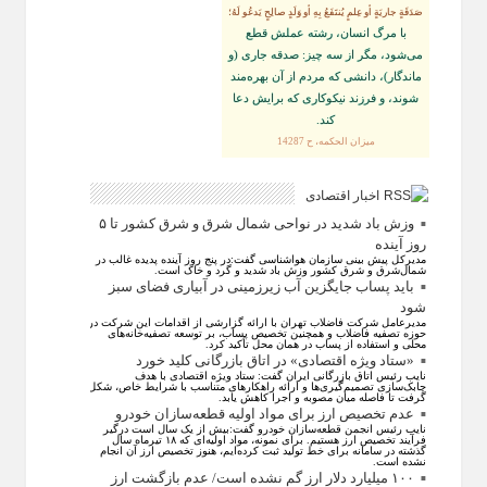
صَدَقَةٍ جاريَةٍ أو عِلمٍ يُنتَفَعُ بِهِ أو وَلَدٍ صالِحٍ يَدعُو لَهُ؛
با مرگ انسان، رشته عملش قطع
مى‌شود، مگر از سه چيز: صدقه جارى (و
ماندگار)، دانشى كه مردم از آن بهره‏‌مند
شوند، و فرزند نيكوكارى كه برايش دعا
كند.
ميزان الحكمه، ح 14287
اخبار اقتصادی
وزش باد شدید در نواحی شمال شرق و شرق کشور تا ۵
روز آینده
مدیرکل پیش بینی سازمان هواشناسی گفت:در پنج روز آینده پدیده غالب در
شمال‌شرق و شرق کشور وزش باد شدید و گرد و خاک است.
باید پساب جایگزین آب‌ زیرزمینی در آبیاری فضای سبز
شود
مدیرعامل شرکت فاضلاب تهران با ارائه گزارشی از اقدامات این شرکت در
حوزه تصفیه فاضلاب و همچنین تخصیص پساب، بر توسعه تصفیه‌خانه‌های
محلی و استفاده از پساب در همان محل تأکید کرد.
«ستاد ویژه اقتصادی» در اتاق بازرگانی کلید خورد
نایب رئیس اتاق بازرگانی ایران گفت: ستاد ویژه اقتصادی با هدف
چابک‌سازی تصمیم‌گیری‌ها و ارائه راهکار‌های متناسب با شرایط خاص، شکل
گرفت تا فاصله میان مصوبه و اجرا کاهش یابد.
عدم تخصیص ارز برای مواد اولیه قطعه‌سازان خودرو
نایب رئیس انجمن قطعه‌سازان خودرو گفت:بیش از یک سال است درگیر
فرآیند تخصیص ارز هستیم. برای نمونه، مواد اولیه‌ای که ۱۸ تیرماه سال
گذشته در سامانه برای خط تولید ثبت کرده‌ایم، هنوز تخصیص ارز آن انجام
نشده است.
۱۰۰ میلیارد دلار ارز گم نشده است/ عدم بازگشت ارز