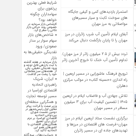
شرایط فعلی بهترین
پرتفوی برای
استمرار بازدیدهای کمی و کیفی جایگاه‌
سهامداران چگونه
های سوخت ثابت و سیار مسیرهای
خواهد بود؟
مواصلاتی به مرز مهران
کارشناس بازار سرمایه در
خصوص روند حرکتی بازار
نکاتی را مطرح کرد.
آبفای ایلام تأمین آب شرب زائران در مرز
شاخص‌های بازار
مهران را تا پایان بازگشت دنبال می‌کند
سهام سوار بر مدار
صعودی/ ورود
نقدینگی حقیقی‌ها به
تردد بیش از ۲.۵ میلیون زائر از مرز مهران/
بازار
تداوم تأمین آب خنک تا خروج آخرین زائر
بازار سرمایه در هفته گذشته
با ثبت بازدهی قابل توجه و
ورود نقدینگی حقیقی، یکی
از هفته‌های سبز معاملاتی
ترویج فرهنگ عاشورایی در مسیر اربعین |
خود را پشت سر گذاشت.
ایران، شریک
راه‌ اندازی «حسینه کتاب» در موکب مرکزی
راهبردی اتحادیه
دهلران
اقتصادی اوراسیا در
تلاش جهادی آب و فاضلاب ایلام در اربعین
مسیر توسعه تجارت
و همگرایی منطقه‌ای
۱۴۰۵ | تضمین کیفیت آب برای ۳ میلیون
وزیر صمت با قرائت پیام
مسافر در مسیر مهران
معاون اول رئیس‌جمهور در
دومین نشست شورای
بین‌دولتی اتحادیه
برگزاری نشست ستاد اربعین ایلام در مرز
اقتصادی اوراسیا، بر عزم
ایران برای تعمیق
مهران؛ فرصت‌ های اقتصادی در مرزها و
همکاری‌های اقتصادی با
کشورهای عضو این
تهدیدهای جاده‌ ای در مسیر زائران
اتحادیه تأکید کرد.
حمایت‌های سه‌گانه