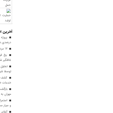
آخرین اخ
درصدی در
17 مرداد فرصتی برای قدرشناسی
یخ‌ فر
غافلگیر ش
توسط شرک
خدمات خود
مهران به 
استمرار
و سیار مس
آبفای ا