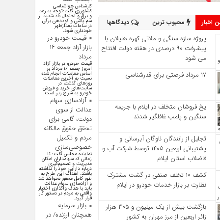
کارشناس هواشناسی
کشاورزی گفت:توجه به رعد
و برق و احتمال باد شدید از
سم پاشی و کوددهی برگی
 اخبار
محبوب ترین
دیدگاهها
در ساعات بعدازظهر
خودداری شود.
قیمت خودرو در
پروژه سازه سنگی و ملاتی کهره هلیلان با
بازار آزاد جمعه ۱۶
پیشرفت ۹۰ درصدی در هفته دولت افتتاح
مرداد
می شود
قیمت خودرو در بازار آزاد
امروز جمعه ۱۶ مرداد بر
17 مرداد فرصتی برای قدرشناسی
اساس معاملات انجام شده
نسبت به آخرین معاملات
روز‌های گذشته در
سایت‌های خرید و فروش
خودرو به شرح زیر است.
آزادسازی سهام
یخ‌ فروشان متخلف در ایلام با جریمه
عدالت از سوی
سنگین و پلمب غافلگیر شدند
دولت، گامی برای
تحقق حقوق مالکانه
مردم و تکمیل
تجلیل از رانندگان ناوگان آبرسانی و
خصوصی‌سازی
پشتیبانی اربعین ۱۴۰۵ توسط شرکت آب و
نماینده مجلس گفت: تا
فاضلاب استان ایلام
زمانی که سهامداران امکان
مدیریت و تصمیم‌گیری
درباره دارایی خود را نداشته
کشف ۱۰ تخلف صنفی در گشت مشترک
باشند، اهداف این طرح به
طور کامل محقق نخواهد شد
نظارت بر بازار خدمات خودرو در ایلام
و آزادسازی سهام عدالت
باید با هدف واگذاری اختیار
واقعی به مردم در دستور کار
قرار گیرد.
بازار سرمایه
بازگشت بیش از یک میلیون و ۳۰۵ هزار
همچنان ارزنده/ در
زائر اربعین از مرز مهران به کشور