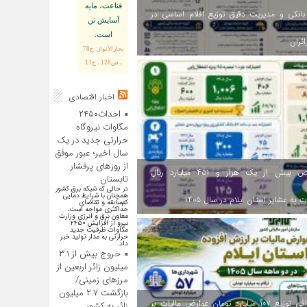
قناعت، مايه
انکی و مدیریت دقیق توزیع اقلام اساسی در
آسايش تن
است.
ائران
بحارالأنوار: ج78
، ص128 ، ح11
اخبار اقتصادی
احداث۲۴۵۰
مگاوات نیروگاه
حرارتی جدید در یک
سال اخیر؛ عبور موفق
از روز‌های پرفشار
اختصاص بیش از یک هزار و ۴۵۱ میلیارد ریال
تابستان
در حالی که شبکه برق کشور
همچنان با شرایط دمایی
 به عشایر استان ایلام در سال ۱۴۰۵
کم‌سابقه و تقاضای
حداکثری مواجه است،
معاون برق و انرژی وزارت
نیرو از افزایش ۲۴۵۰
مگاوات ظرفیت جدید
حرارتی به مدار تولید خبر
داد.
خروج بیش از ۳.۱
میلیون زائر اربعین از
مرزهای زمینی/
بازگشت ۲.۷ میلیون
اینفوگرافی توزیع ۱۰۷ میلیارد تومان عوارض مالیات بر
زائر به کشور