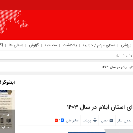
ورزشی
صدای مردم / جوابیه
یادداشت
مصاحبه
گزارش
استان ها
آگ
اینفوگرا
بدون نظر
ایمیل
پرینت
سایز متن
/