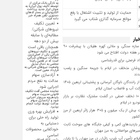
به تازگی بانک مرکزی از
توسعه «کیف پول ایران» به
عنوان ابزار جدید پرداخت
حمایت از تولید و تثبیت اشتغال با رفع
الکترونیکی بر بستر کد‌های
دستوری تلفن همراه خبر
موانع سرمایه‌ گذاری شتاب می‌ گیرد
داده است.
تعیین تکلیف
نیروهای شرکتی/
مطالبه‌ای با سابقه
بار
بیش از دو دهه
پروژه سازه سنگی و ملاتی کهره هلیلان با پیشرفت ۹۰
همچنان باقی است
تعیین و تکلیف نیرو‌های
 هفته دولت افتتاح می شود
شرکتی یکی از اصلی‌ترین
مطالبات نیرو‌های شرکتی
است که در همین راستا
مجلس به دنبال تبدیل
وضعیت نیرو‌های شرکتی به
وشان متخلف در ایلام با جریمه سنگین و پلمب
قرارداد معین است.
دند
آزادسازی سهام
عدالت به نفع مردم
تجلیل از رانندگان ناوگان آبرسانی و پشتیبانی اربعین ۱۴۰۵
اجرایی شود
ت آب و فاضلاب استان ایلام
نماینده مجلس گفت:تکلیف
قانونی مدیریت سهام
کشف ۱۰ تخلف صنفی در گشت مشترک نظارت بر بازار
بایدهرچه سریع‌تر اجرایی
شود و آزادسازی سهام
رو در ایلام
عدالت توسط دولت انجام
بپذیرد.
بازگشت بیش از یک میلیون و ۳۰۵ هزار زائر اربعین از مرز
افزایش بهره وری
کشور
تولید راه حلی برای
دستیابی به
 بازدیدهای کمی و کیفی جایگاه‌ های سوخت ثابت
خودکفایی محصولات
یرهای مواصلاتی به مرز مهران
اساسی
یلام تأمین آب شرب زائران در مرز مهران را تا پایان
رئیس اتاق اصناف