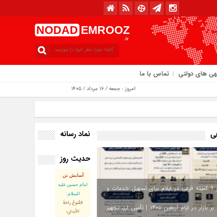
NODAD
EMROOZ
.ir
هی های دولتی
تماس با ما
امروز : جمعه / ۱۶ مرداد / ۱۴۰۵
نماد رسانه
فی
حدیث روز
آسایش تن
امام حسین علیه
استقرار ۹ کمیته فرعی در ایلام برای تسهیل خدمات و
السلام:
القُنوعُ راحَةُ
نظارت بر بازار در ایام اربعین ۱۴۰۵ | تأمین ارز، تجهیز
الأبدانِ؛