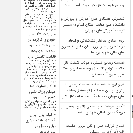
و رئیس سازمان راهداری و
اربعین با وجود افزایش تردد تأمین است
حمل‌ونقل جاده‌ای گفت: در
ایام سفرهای اربعین سال
جاری، ۷۳۸۰ دستگاه
اتوبوس به‌منظور جابه‌جایی
زائران حسینی به‌ کار گرفته
گسترش همکاری‌ های آموزش و پرورش و
شده و نسبت به اربعین سال
گذشته با افزایش مشارکت
دانشگاه ملی مهارت استان ایلام در مسیر
حدود ۱۰۰۰ دستگاه اتوبوس
همراه بوده است.
توسعه آموزش‌های مهارتی
واردات ۲۵ هزار
خودروی کارکرده در
لزوم اصلاح ساختار تشکیلاتی و ایجاد
سال ۱۴۰۵/ مصرف
درآمدهای پایدار برای پایان دادن به بحران‌
سوخت خودرو‌ها
های مالی شهرداری‌ ها
قابلیت کاهش دارد
سخنگوی وزارت صنعت،
خدمت رسانی گسترده موکب شرکت گاز
معدن و تجارت با اشاره به
عوامل مؤثر بر افزایش
ایلام با توزیع ۳۴ هزار وعده غذایی و ۲۰۰
مصرف سوخت خودرو‌ها
گفت: در صورت استفاده از
هزار بطری آب معدنی
سوخت استاندارد، مصرف
خودرو‌ها به حدود ۷.۲ لیتر
در ۱۰۰ کیلومتر می‌رسد.
شهرداری‌ ها خط مقدم خدمت ‌رسانی به
آغاز عملیات سه
زائران اربعین هستند | توسعه زیرساخت
میدان بزرگ نفتی
‌های مهران باید با نگاه سه‌ ساله دنبال شود
کشور کلید خورد
قرارداد پروژه میادین نفتی
سومار، سامان و دلاوران در
تأمین سوخت هواپیمایی زائران اربعین در
نشست طرح توسعه منعقد
شد.
فرودگاه بین المللی شهدای ایلام
کیف پول ایران؛
گام تازه بانک مرکزی
افتتاح قرارگاه حمل‌ و نقل مرزی حضرت
برای تحول در
رقیه (س) در مرز مهران
پرداخت‌ها