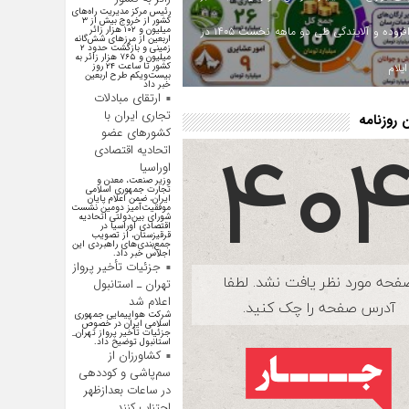
رئیس مرکز مدیریت راه‌های
کشور از خروج بیش از ۳
ارزش افزوده و آلایندگی طی دو ماهه نخست ۱۴۰۵ در
میلیون و ۱۰۲ هزار زائر
اربعین از مرزهای شش‌گانه
زمینی و بازگشت حدود ۲
میلیون و ۷۶۵ هزار زائر به
یلام
کشور تا ساعت ۲۴ روز
بیست‌ویکم طرح اربعین
خبر داد
ارتقای مبادلات
تجاری ایران با
روزنامه
کشور‌های عضو
اتحادیه اقتصادی
اوراسیا
وزیر صنعت، معدن و
تجارت جمهوری اسلامی
ایران، ضمن اعلام پایان
موفقیت‌آمیز دومین نشست
شورای بین‌دولتی اتحادیه
اقتصادی اوراسیا در
قرقیزستان، از تصویب
جمع‌بندی‌های راهبردی این
اجلاس خبر داد.
جزئیات تأخیر پرواز
تهران ـ استانبول
اعلام شد
شرکت هواپیمایی جمهوری
اسلامی ایران در خصوص
جزئیات تأخیر پرواز تهران_
استانبول توضیح داد.
کشاورزان از
سم‌پاشی و کوددهی
در ساعات بعدازظهر
اجتناب کنند