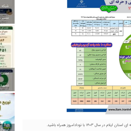
شبکه ب
مسیر ز
تسهیلات