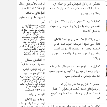
از کسب‌وکارهای متاثر
معرفی اداره کل آموزش فنی و حرفه‌ ای
از جنگ/ استفاده از
استان ایلام به‌ عنوان دستگاه برتر خدمت‌
ابزارهای مختلف
رسانی در اربعین
تأمین مالی در دستور
تحقق خرید تضمینی بیش از ۲۴۵ هزار تن
کار
معاون سیاست‌گذاری
گندم در ایلام با افزایش ۱۷ درصدی نسبت
اقتصادی وزیر اقتصاد با
تشریح برنامه‌های وزارت
به سال گذشته
اقتصاد برای حمایت از
کسب‌وکار‌های متاثر از
جنگ، گفت: در دبیرخانه
مرز چیلات از ۲۸ صفر برای تردد زائران
حمایت از کسب‌وکار‌های
متاثر از جنگ، سه گروه
فعال می‌ شود | توسعه زیرساخت‌ ها و
اقدام شامل تأمین مالی
مستقیم، تسهیل استفاده از
اقتصاد اربعین در دستور کار دولت است |
ابزار‌های تأمین مالی و
حمایت‌های مالیاتی و
رونمایی از مهر رسمی گذرنامه مرز زمینی
گمرکی در حال پیگیری
است.
چیلات
افزایش میزان
مصرف آب مستقیماً
تجلیل سخنگوی دولت از میزبانی شایسته
بر رقم نهایی قبض
مردم ایلام در اربعین | تأکید بر تداوم مسیر
اثرگذار خواهد بود
خدمت‌ رسانی با انسجام ملی
در پی طرح برخی پرسش‌ها
درباره افزایش رقم قبوض
آب در تابستان امسال،
اسکان ۳ هزار و ۵۰ نفر ایثارگر در
شرکت آب و فاضلاب کشور
اطلاعیه ای صادر کرد.
زائرسراهای بنیاد شهید در مهران؛ ۶ هزار
۷۳۸۰ دستگاه
اقلام فرهنگی در موکب سلام شهید توزیع
اتوبوس برای
شد
جابه‌جایی زائران
اربعین به کارگیری شد
ذخایر خون استان ایلام برای روزهای پایانی
معاون وزیر راه و شهرسازی