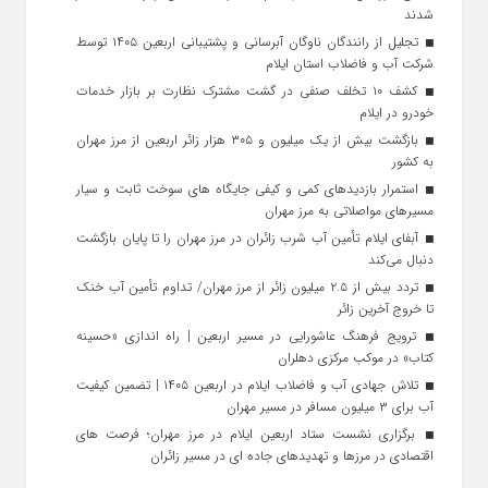
شدند
تجلیل از رانندگان ناوگان آبرسانی و پشتیبانی اربعین ۱۴۰۵ توسط
شرکت آب و فاضلاب استان ایلام
کشف ۱۰ تخلف صنفی در گشت مشترک نظارت بر بازار خدمات
خودرو در ایلام
بازگشت بیش از یک میلیون و ۳۰۵ هزار زائر اربعین از مرز مهران
به کشور
استمرار بازدیدهای کمی و کیفی جایگاه‌ های سوخت ثابت و سیار
مسیرهای مواصلاتی به مرز مهران
آبفای ایلام تأمین آب شرب زائران در مرز مهران را تا پایان بازگشت
دنبال می‌کند
تردد بیش از ۲.۵ میلیون زائر از مرز مهران/ تداوم تأمین آب خنک
تا خروج آخرین زائر
ترویج فرهنگ عاشورایی در مسیر اربعین | راه‌ اندازی «حسینه
کتاب» در موکب مرکزی دهلران
تلاش جهادی آب و فاضلاب ایلام در اربعین ۱۴۰۵ | تضمین کیفیت
آب برای ۳ میلیون مسافر در مسیر مهران
برگزاری نشست ستاد اربعین ایلام در مرز مهران؛ فرصت‌ های
اقتصادی در مرزها و تهدیدهای جاده‌ ای در مسیر زائران