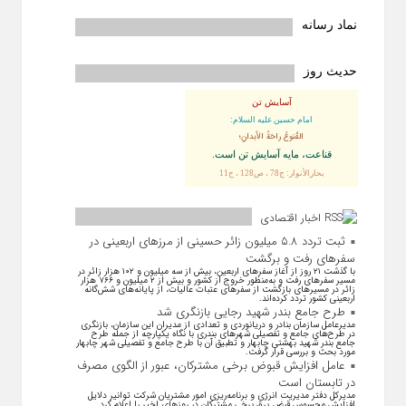
نماد رسانه
حدیث روز
آسایش تن
امام حسین علیه السلام:
القُنوعُ راحَةُ الأبدانِ؛
قناعت، مايه آسايش تن است.
بحارالأنوار: ج78 ، ص128 ، ح11
اخبار اقتصادی
ثبت تردد ۵.۸ میلیون زائر حسینی از مرزهای اربعینی در
سفرهای رفت و برگشت
با گذشت ۲۱ روز از آغاز سفرهای اربعین، بیش از سه میلیون و ۱۰۲ هزار زائر در
مسیر سفرهای رفت و به‌منظور خروج از کشور و بیش از ۲ میلیون و ۷۶۶ هزار
زائر در مسیرهای بازگشت از سفرهای عتبات عالیات، از پایانه‌های شش‌گانه
اربعینی کشور تردد کرده‌اند.
طرح جامع بندر شهید رجایی بازنگری شد
مدیرعامل سازمان بنادر و دریانوردی و تعدادی از مدیران این سازمان، بازنگری
در طرح‌های جامع و تفصیلی شهر‌های بندری با نگاه یکپارچه از جمله طرح
جامع بندر شهید بهشتی چابهار و تطبیق آن با طرح جامع و تفصیلی شهر چابهار
مورد بحث و بررسی قرار گرفت.
عامل افزایش قبوض برخی مشترکان، عبور از الگوی مصرف
در تابستان است
مدیرکل دفتر مدیریت انرژی و برنامه‌ریزی امور مشتریان شرکت توانیر دلایل
افزایش محسوس قبض برق برخی مشترکان در روزهای اخیر را اعلام کرد.