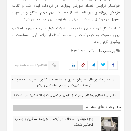
خواستار افزایش تعداد سورتی پروازها در فرودگاه ایلام شد و گفت:
افزایش پروازهای فرودگاه ایلام از مطالبات مهم مردم استان و در جهت
تسهیل در تردد زوار است و امیدوارم به زودی این مهم محقق شود.
در ادامه کاپیتان خانلری مدیرعامل شرکت هواپیمایی جمهوری اسلامی
ایران نسبت به درخواست و مطالبه استاندار ایلام قول مساعدت و
پیگیری لازم را داد.
ایلام
نودادامروز
,
برچسب ها :
https://nodademrooz.ir/?p=23988
« دیدار مشاور عالی سازمان اداری و استخدامی کشور با سرپرست معاونت
توسعه مدیریت و منابع استانداری ایلام
انتقال واحد‌های پرخطر از مراکز جمعیتی از ضروریات پدافند غیرعامل است »
نوشته های مشابه
یخ‌ فروشان متخلف در ایلام با جریمه سنگین و پلمب
غافلگیر شدند