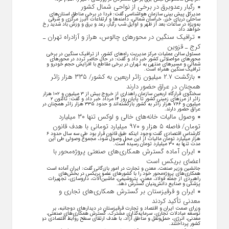
رگبار رعدوبرق در برخی از نواحی شمال کشور
مدیرکل پیش بینی سازمان هواشناسی گفت: فردا در برخی مناطق استان‌های
ساحلی دریای خزر، خراسان شمالی، دامنه‌ها و ارتفاعات البرز مرکزی و شرقی
به‌ویژه در ساعات بعد از ظهر و اوایل شب رگبار، رعد و برق و وزش باد شدید رخ
خواهد داد
ترافیک سنگین در محورهای چالوس، هراز و آزادراه تهران ـ
کرج ـ قزوین
مسئول سالن عملیات مرکز مدیریت راه‌های کشور، از ترافیک سنگین در برخی
محورهای مواصلاتی کشور خبر داد و گفت: در حال حاضر تردد در محورهای
شمالی و مسیرهای منتهی به تهران در برخی مقاطع با افزایش حجم خودرو و
ترافیک سنگین همراه است.
بازگشت ۲.۷ میلیون زائر اربعین به کشور/ ۳۳۵ هزار زائر
همچنان در عراق حضور دارند
سخنگوی قرارگاه اربعین سازمان راهداری از خروج بیش از ۳ میلیون و ۱۰۲ هزار
زائر از مرز‌های زمینی کشور تا پایان روز ۱۴ مرداد خبر داد و گفت: تاکنون ۲
میلیون و ۷۶۶ هزار زائر به کشور بازگشته‌اند و حدود ۳۳۵ هزار زائر همچنان در
عراق حضور دارند.
وصول مالیات خانه‌های خالی و لوکس تنها ۳۰ میلیارد
تومان/ فاصله ۵ هزار و ۹۷۰ میلیارد تومانی با هدف قانون
کارشناس اقتصادی گفت:وجود اینکه طبق قانون قرار بود طی سه سال حدود ۶
هزار میلیارد تومان مالیات از این محل وصول شود، مجموع وصولی طی این
مدت تنها به ۳۰ میلیارد تومان رسیده است.
ایران آماده گسترش همکاری‌های صنعتی پروژه‌محور با
اعضای بریکس است
جانشین وزیر صنعت، معدن و تجارت در امور بازرگانی گفت: ایران آماده است
همکاری‌های پروژه‌محور خود را با کشور‌های عضو بریکس در بخش‌های
راهبردی از جمله فولاد، معدن، پتروشیمی، ماشین‌آلات، داروسازی، تجهیزات
پزشکی و صنایع دانش‌بنیان گسترش دهد.
ایران و قرقیزستان بر گسترش همکاری‌های تجاری و
معدنی تأکید کردند
وزرای صمت ایران و اقتصاد و تجارت قرقیزستان در دیدار‌های دوجانبه، بر
توسعه مبادلات تجاری، سرمایه‌گذاری مشترک، گسترش همکاری‌های صنعتی،
معدنی، انرژی، حمل‌ونقل و مناطق آزاد، با هدف ارتقای سطح روابط اقتصادی دو
کشور پرداختند.