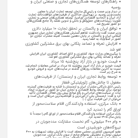
راهکارهای توسعه همکاری‌های تجاری و صنعتی ایران و
روسیه
در دیدار وزیر صمت و رئیس‌کل سازمان توسعه تجارت ایران با معاون
نخست‌وزیر روسیه، بر بهره‌گیری حداکثری از ظرفیت‌های موافقت‌نامه تجارت
آزاد ایران و اتحادیه اقتصادی اوراسیا، توسعه همکاری‌های صنعتی و تجاری،
تقویت زیرساخت‌های حمل‌ونقل و بانکی و تدوین نقشه راه جامع همکاری‌های
دو کشور تصریح شد.
توافق ایران و پاکستان بر تحقق تجارت ۱۰ میلیارد دلاری
وزیر صمت گفت:یادداشت تفاهم گسترش همکاری‌های تجاری میان جمهوری
اسلامی ایران و پاکستان، در پایان دهمین نشست کمیته مشترک تجاری دو
کشور در اسلام‌آباد به امضا رسید.
افزایش تعرفه و تصاعد پلکانی بهای برق مشترکین کشاورزی
لغو شد
با پیگیری‌های وزارت جهاد کشاورزی و اتاق اصناف کشاورزی ایران افزایش
تعرفه و تصاعد پلکانی بهای برق مشترکین کشاورزی لغو شد.
قیمت خودرو در بازار آزاد پنج‌شنبه ۱۵ مرداد
قیمت خودرو در بازار آزاد امروز پنج‌شنبه ۱۵ مرداد بر اساس معاملات انجام شده
نسبت به آخرین معاملات روز‌های گذشته در سایت‌های خرید و فروش خودرو
به شرح زیر است.
توسعه روابط تجاری ایران و ارمنستان/ از ظرفیت‌های
مغفول تا چالش‌های ژئوپلیتیکی قفقاز
رئیس اتاق بازرگانی مشترک ایران و ارمنستان با اشاره به ظرفیت‌های گسترده
موجود برای توسعه روابط اقتصادی و تجاری میان دو کشور، بر ضرورت ایجاد
ثبات در سیاست‌های صادراتی و رفع موانع پیش روی فعالان اقتصادی تأکید
کرد و گفت: ارمنستان یکی از امن‌ترین و کم‌حاشیه‌ترین مرز‌های ایران است و
می‌توان از این ظرفیت برای […]
بانک مرکزی، استفاده واردکنندگان اقلام سلامت‌محور از
اوراق گام را تمدید کرد
بانک مرکزی استفاده واردکنندگان اقلام سلامت‌محور از اوراق گام را مجدداً تا
پایان سال ۱۴۰۵ تمدید کرد.
وام ۴۰۰ میلیونی؛ گام نخست مشارکت مددجویان در
نیروگاه‌های خورشیدی است
عضو کمیسیون کشاورزی مجلس معتقد است با افزایش سقف تسهیلات به ۴۰۰
میلیون تومان و تخصیص به‌موقع منابع از سوی بانک مرکزی، مددجویان
می‌توانند به سهامداران واقعی نیروگاه‌های خورشیدی بدل شوند.