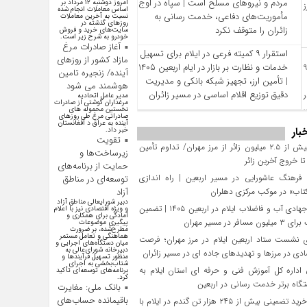
مردم و نیروهای مسلح است | سپاه در اوج
امروز دوشنبه ۱۲ مرداد بر
اساس معاملات انجام شده
مأموریت‌های دفاعی، خدمت‌ رسانی به
نسبت به آخرین معاملات
روز‌های گذشته در
زائران را متوقف نکرد
سایت‌های خرید و فروش
خودرو به شرح زیر است.
آغاز صادرات مرغ
استقرار ۹ کمیته فرعی در ایلام برای تسهیل
مازاد کشور از روزهای
خدمات و نظارت بر بازار در ایام اربعین ۱۴۰۵
آینده/ زنجیره تامین
| تأمین ارز، تجهیز شبکه بانکی و مدیریت
هوشمند می شود
دقیق توزیع اقلام اساسی در مسیر زائران
مدیر عامل اتحادیه
مرغداران گوشتی از صادرات
نخستین محموله های
صادراتی مرغ طی روزهای
آینده به عراق د افغانستان
بار
خبر داد.
تقویت
تردد بیش از ۲.۵ میلیون زائر از مرز مهران/ تداوم تأمین
زیرساخت‌ها و
 خروج آخرین زائر
حمایت از برنامه‌های
فرهنگ عاشورایی در مسیر اربعین | راه‌ اندازی
توسعه‌ای در مناطق
تاب» در موکب مرکزی دهلران
آزاد
دبیر شورایعالی مناطق آزاد
تلاش جهادی آب و فاضلاب ایلام در اربعین ۱۴۰۵ | تضمین
و ویژه اقتصادی نیز با اعلام
آمادگی برای همکاری و
افر در مسیر مهران
پیگیری موضوعات
مطرح‌شده، بر ضرورت
هماهنگی و تعامل مستمر
 نشست ستاد اربعین ایلام در مرز مهران؛ فرصت‌
میان دستگاه‌های اجرایی و
دبیرخانه شورای‌عالی به
دی در مرزها و تهدیدهای جاده‌ ای در مسیر زائران
منظور تسهیل فرآیند‌ها و
شتاب‌بخشی به اجرای
داره کل آموزش فنی و حرفه‌ ای استان ایلام به‌
برنامه‌های توسعه‌ای تأکید
کرد.
گاه برتر خدمت‌ رسانی در اربعین
بانک ملی: مغایرت
باقیمانده حساب‌های
تحقق خرید تضمینی بیش از ۲۴۵ هزار تن گندم در ایلام با