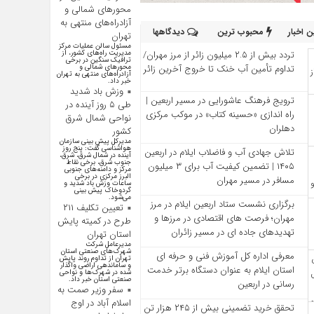
محورهای شمالی و
آزادراه‌های منتهی به
 اخبار
محبوب ترین
دیدگاهها
تهران
مسئول سالن عملیات مرکز
تردد بیش از ۲.۵ میلیون زائر از مرز مهران/
مدیریت راه‌های کشور، از
ترافیک سنگین در برخی
تداوم تأمین آب خنک تا خروج آخرین زائر
محور‌های شمالی و
آزادراه‌های منتهی به تهران
خبر داد.
وزش باد شدید
ترویج فرهنگ عاشورایی در مسیر اربعین |
طی ۵ روز آینده در
راه‌ اندازی «حسینه کتاب» در موکب مرکزی
نواحی شمال شرق
دهلران
کشور
مدیرکل پیش بینی سازمان
هواشناسی گفت: پنج روز
تلاش جهادی آب و فاضلاب ایلام در اربعین
آینده در شمال شرق، شرق،
جنوب شرق، برخی نقاط
۱۴۰۵ | تضمین کیفیت آب برای ۳ میلیون
مرکز و دامنه‌های جنوبی
البرز مرکزی در برخی
مسافر در مسیر مهران
ساعات وزش باد شدید و
گردوخاک پیش بینی
می‌شود.
برگزاری نشست ستاد اربعین ایلام در مرز
تعیین تکلیف ۲۱۱
مهران؛ فرصت‌ های اقتصادی در مرزها و
طرح در کمیته پایش
تهدیدهای جاده‌ ای در مسیر زائران
استان تهران
مدیرعامل شرکت
شهرک‌های صنعتی استان
معرفی اداره کل آموزش فنی و حرفه‌ ای
تهران از تداوم روند پایش
و ساماندهی اراضی واگذار
استان ایلام به‌ عنوان دستگاه برتر خدمت‌
شده در شهرک‌ها و نواحی
صنعتی استان خبر داد.
رسانی در اربعین
سفر وزیر صمت به
اسلام آباد در اوج
تحقق خرید تضمینی بیش از ۲۴۵ هزار تن