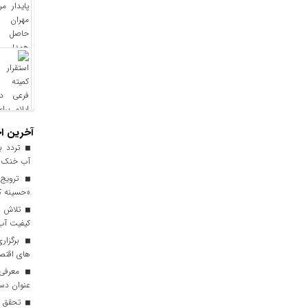
آخرین اخ
آب خنک تا
ترویج 
«حسینه ک
کیفیت آب برای ۳ میلیون مس
برگزاری
های اقتصا
معرفی ا
عنوان دست