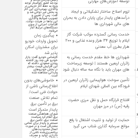
توسعه آموزش‌های مهارتی
بودجه کشور خواستار توجه
ویژه به حفظ آثار تاریخی در
واگذاری بهره‌برداری این آثار
لزوم اصلاح ساختار تشکیلاتی و ایجاد
به بخش غیر دولتی شد و
گفت: پس از تعیین و
درآمدهای پایدار برای پایان دادن به بحران‌
تصویب ضوابط واگذاری
این بنا‌ها در هیئت دولت،
های مالی شهرداری‌ ها
اقدامات اجرایی از سوی
دستگاه‌های مرتبط آغاز
می‌شود.
خدمت رسانی گسترده موکب شرکت گاز
پیگیری زمان
ایلام با توزیع ۳۴ هزار وعده غذایی و ۲۰۰
تحویل واردات خودرو
هزار بطری آب معدنی
برای مشتریان امکان
پذیر شد
شهرداری‌ ها خط مقدم خدمت ‌رسانی به
کارشناس خودرو گفت: بازار
خودرو طی چند روز گذشته
زائران اربعین هستند | توسعه زیرساخت
روندی صعودی داشته که
این افزایش قیمت بیشتر
‌های مهران باید با نگاه سه‌ ساله دنبال شود
در بخش خودرو‌های
وارداتی مشاهده شده
است.
تأمین سوخت هواپیمایی زائران اربعین در
خاموشی‌های بدون
اطلاع‌رسانی ناشی از
فرودگاه بین المللی شهدای ایلام
حوادث فنی است/
تمام تلاش صنعت
افتتاح قرارگاه حمل‌ و نقل مرزی حضرت
برق بر تأمین برق
رقیه (س) در مرز مهران
پایدار متمرکز است
شورای هماهنگی صنعت
برق اعلام کرد سیاست
حمایت از تولید و تثبیت اشتغال با رفع
صنعت برق، تأمین برق
مستمر و پایدار برای تمامی
موانع سرمایه‌ گذاری شتاب می‌ گیرد
مشترکان است و در صورت
اعمال محدودیت‌های
برنامه‌ریزی‌شده ناشی از
ناترازی تولید و مصرف،