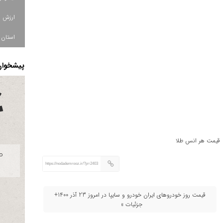
استان ا
پیشخوان 
قیمت هر انس طلا
https://nodademrooz.ir/?p=2403
قیمت روز خودروهای ایران خودرو و سایپا در امروز 23 آذر 1400+
جزئیات »