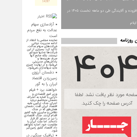
14287
ارزش افزوده و آلایندگی طی دو ماهه نخست ۱۴۰۵ در
اخبار
اقتصادی
یلام
آزادسازی سهام
عدالت به نفع مردم
است
روزنامه
نماینده مجلس با انتقاد از
ادامه مدیریت دولتی
شرکت‌های سهام عدالت،
تأکید کرد: بسیاری از این
شرکت‌ها نه‌تنها سودآور
نیستند، بلکه منابع آنها
صرف هزینه‌ها و
پاداش‌های مدیریتی
می‌شود و در نهایت چیزی
عاید سهامداران نمی‌شود.
دشمنان آرزوی
زمین‌زدن اقتصاد
ایران را به گور
خواهند برد + فیلم
وزیر امور اقتصادی و
دارایی با اشاره به اعتراف
دشمنان متخاصم درباره
اجرای جنگ ترکیبی علیه
اقتصاد ایران گفت: دشمنان
همان‌طور که در جنگ
نظامی و سایبری علیه کشور
اقدام کردند، جنگ اقتصادی
را نیز در دستور کار قرار
داده‌اند، اما ملت ایران با
مقاومت خود اجازه نخواهد
داد اقتصاد کشور زمین‌گیر
شود.
ترافیک سنگین در