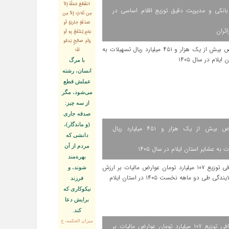
انقَطَعَ عَمَلُهُ إلاّ
انکی و مدیریت دقیق توزیع اقلام اساسی در
مِن ثَلاثٍ: إلاّ مِن
صَدَقَةٍ جاريَةٍ أو
ائران
عِلمٍ يُنتَفَعُ بِهِ أو
وَلَدٍ صالِحٍ يَدعُو
لَهُ؛
با مرگ
انسان، رشته
عملش قطع
مى‌شود، مگر
از سه چيز:
صدقه جارى
(و ماندگار)،
اختصاص بیش از یک هزار و ۴۵۱ میلیارد ریال
دانشى كه
مردم از آن
 به عشایر استان ایلام در سال ۱۴۰۵
بهره‏‌مند
شوند، و
فرزند
نيكوكارى كه
برايش دعا
كند.
ميزان الحكمه، ح
اینفوگرافی توزیع ۱۰۷ میلیارد تومان عوارض مالیات بر