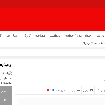
ورزشی
صدای مردم / جوابیه
یادداشت
مصاحبه
گزارش
استان ها
آگ
رکزی دهلران
 تهدیدهای جاده‌ ای در مسیر زائران
‌ رسانی در اربعین
اینفوگرا
م مسیر خدمت‌ رسانی با انسجام ملی
ون نظر
ایمیل
پرینت
سایز متن
/