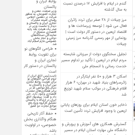
روابط ایران و
گندم در ایلام با افزایش ۱۷ درصدی نسبت
پاکستان
به سال گذشته
وزیر صنعت، معدن و
تجارت کشورمان، به منظور
شرکت در دهمین اجلاس
مرز چیلات از ۲۸ صفر برای تردد زائران
رؤسای کمیته مشترک
تجاری ایران و پاکستان و
فعال می‌ شود | توسعه زیرساخت‌ ها و
دیدار با نخست وزیر در
صدر یک هیئت بلند پایه
اقتصاد اربعین در دستور کار دولت است |
اقتصادی متشکل از
نمایندگان دستگاه‌های
رونمایی از مهر رسمی گذرنامه مرز زمینی
دولتی و تجار بخش
خصوصی عازم اسلام آباد
چیلات
شد.
طراحی الگوهای نو
تجلیل سخنگوی دولت از میزبانی شایسته
برای تقویت روابط
مردم ایلام در اربعین | تأکید بر تداوم مسیر
تجاری ایران و
پاکستان در دستور کار
خدمت‌ رسانی با انسجام ملی
است
اسکان ۳ هزار و ۵۰ نفر ایثارگر در
نایب‌رئیس اتاق ایران از
لزوم طراحی الگوهای نو
زائرسراهای بنیاد شهید در مهران؛ ۶ هزار
برای تقویت روابط تجاری
بین ایران و پاکستان به
اقلام فرهنگی در موکب سلام شهید توزیع
دنبال رفع موانعی که در
برابر همکاری‌های مشترک
شد
اقتصادی وجود دارد، خبر
داد و گفت: پیشنهاد اتاق
ایران در ارتباط با پاکستان
تشکیل کارگروه ویژه رفع
ذخایر خون استان ایلام برای روزهای پایانی
موانع تجارت دو کشور
است.
اربعین با وجود افزایش تردد تأمین است
حفظ آثار تاریخی
هنگام واگذاری بخش
گسترش همکاری‌ های آموزش و پرورش و
خصوصی، در اولویت
دانشگاه ملی مهارت استان ایلام در مسیر
باشد
رئیس سازمان برنامه و