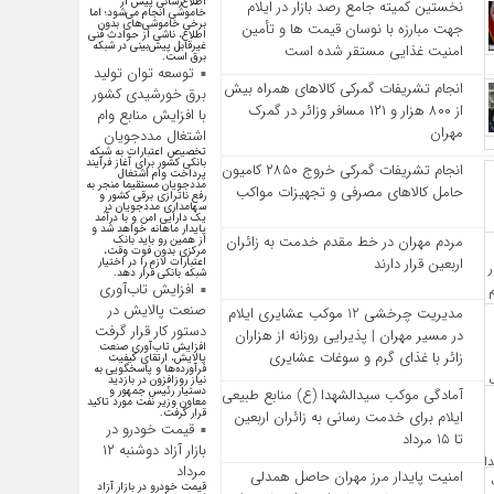
اطلاع‌رسانی پیش از
نخستین کمیته جامع رصد بازار در ایلام
خاموشی انجام می‌شود؛ اما
برخی خاموشی‌های بدون
جهت مبارزه با نوسان قیمت‌ ها و تأمین
اطلاع، ناشی از حوادث فنی
غیرقابل پیش‌بینی در شبکه
امنیت غذایی مستقر شده است
برق است.
توسعه توان تولید
انجام تشریفات گمرکی کالاهای همراه بیش
برق خورشیدی کشور
از ۸۰۰ هزار و ۱۲۱ مسافر وزائر در گمرک
با افزایش منابع وام
مهران
اشتغال مددجویان
تخصیص اعتبارات به شبکه
بانکی کشور برای آغاز فرآیند
انجام تشریفات گمرکی خروج ۲۸۵۰ کامیون
پرداخت وام اشتغال
مددجویان مستقیما منجر به
حامل کالاهای مصرفی و تجهیزات مواکب
رفع ناترازی برقی کشور و
سهامداری مددجویان در
یک دارایی امن و با درآمد
پایدار ماهانه خواهد شد و
مردم مهران در خط مقدم خدمت به زائران
از همین رو باید بانک
مرکزی بدون فوت وقت،
اربعین قرار دارند
اعتبارات لازم را در اختیار
شبکه بانکی قرار دهد.
افزایش تاب‌آوری
صنعت پالایش در
مدیریت چرخشی 12 موکب‌ عشایری ایلام
دستور کار قرار گرفت
در مسیر مهران | پذیرایی روزانه از هزاران
افزایش تاب‌آوری صنعت
زائر با غذای گرم و سوغات عشایری
پالایش، ارتقای کیفیت
فرآورده‌ها و پاسخگویی به
نیاز روزافزون در بازدید
دستیار رئیس جمهور و
آمادگی موکب سیدالشهدا (ع) منابع طبیعی
معاون وزیر نفت مورد تاکید
قرار گرفت.
ایلام برای خدمت‌ رسانی به زائران اربعین
قیمت خودرو در
تا ۱۵ مرداد
بازار آزاد دوشنبه ۱۲
مرداد
امنیت پایدار مرز مهران حاصل همدلی
قیمت خودرو در بازار آزاد