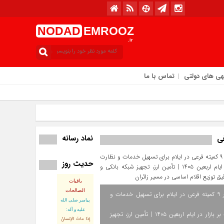
NODAD
EMROOZ
.ir
هی های دولتی
تماس با ما
نماد رسانه
فی
حدیث روز
امروز : سه‌شنبه / ۱۳ مرداد / ۱۴۰۵
باقیات
الصالحات
استقرار ۹ کمیته فرعی در ایلام برای تسهیل خدمات و
پيامبر صلى‏ الله‏
عليه ‏و‏ آله:
نظارت بر بازار در ایام اربعین ۱۴۰۵ | تأمین ارز، تجهیز
إذا ماتَ الإنسانُ