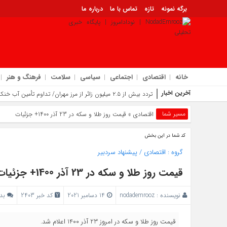
برگه نمونه
تازه
تماس با ما
درباره ما
خانه
اقتصادی
اجتماعی
سیاسی
سلامت
فرهنگ و هنر
آخرین اخبار
تردد بیش از ۲.۵ میلیون زائر از مرز مهران/ تداوم تأمین آب خنک تا خروج آخرین زائر
ترویج فرهنگ عاشورایی در مسیر اربعین | راه‌ اندازی «حسینه کتاب» در موکب م
مسیر شما
اقتصادی
» قیمت روز طلا و سکه در 23 آذر 1400+ جزئیات
تلاش جهادی آب و فاضلاب ایلام در اربعین ۱۴۰۵ | تضمین کیفیت آب برای ۳ میلیون مسافر در مسیر مهران
برگزاری نشست ستاد اربعین ایلام در مرز مهران؛ فرصت‌ های اقتصادی در مرزها و
کد شما در این بخش
معرفی اداره کل آموزش فنی و حرفه‌ ای استان ایلام به‌ عنوان دستگاه برتر خدمت
تحقق خرید تضمینی بیش از ۲۴۵ هزار تن گندم در ایلام با افزایش ۱۷ درصدی نسبت به سال گذشته
گروه :
اقتصادی
/
پیشنهاد سردبیر
مرز چیلات از ۲۸ صفر برای تردد زائران فعال می‌ شود | توسعه زیرساخت‌ ها و اقتصاد اربعین در دستور کار دولت است | رونمایی از مهر رسمی گذرنامه مرز زمینی چیلات
تجلیل سخنگوی دولت از میزبانی شایسته مردم ایلام در اربعین | تأکید بر تداو
قیمت روز طلا و سکه در 23 آذر 1400+ جزئیات
نویسنده :
nodademrooz
14 دسامبر 2021
کد خبر 2403
بد
قیمت روز طلا و سکه در امروز 23 آذر 1400 اعلام شد.