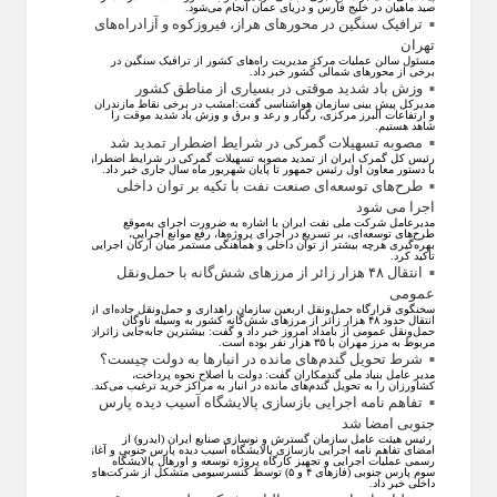
صید ماهیان در خلیج فارس و دریای عمان انجام می‌شود.
ترافیک سنگین در محورهای هراز، فیروزکوه و آزادراه‌های
تهران
مسئول سالن عملیات مرکز مدیریت راه‌های کشور از ترافیک سنگین در
برخی از محور‌های شمالی کشور خبر داد.
وزش باد شدید موقتی در بسیاری از مناطق کشور
مدیرکل پیش بینی سازمان هواشناسی گفت:امشب در برخی نقاط مازندران
و ارتفاعات البرز مرکزی، رگبار و رعد و برق و وزش باد شدید موقت را
شاهد هستیم.
مصوبه تسهیلات گمرکی در شرایط اضطرار تمدید شد
رئیس کل گمرک ایران از تمدید مصوبه تسهیلات گمرکی در شرایط اضطرار
با دستور معاون اول رئیس جمهور تا پایان شهریور ماه سال جاری خبر داد.
طرح‌های توسعه‌ای صنعت نفت با تکیه بر توان داخلی
اجرا می شود
مدیرعامل شرکت ملی نفت ایران با اشاره به ضرورت اجرای به‌موقع
طرح‌های توسعه‌ای، بر تسریع در اجرای پروژه‌ها، رفع موانع اجرایی،
بهره‌گیری هرچه بیشتر از توان داخلی و هماهنگی مستمر میان ارکان اجرایی
تاکید کرد.
انتقال ۴۸ هزار زائر از مرزهای شش‌گانه با حمل‌ونقل
عمومی
سخنگوی قرارگاه حمل‌ونقل اربعین سازمان راهداری و حمل‌ونقل جاده‌ای از
انتقال حدود ۴۸ هزار زائر از مرز‌های شش‌گانه کشور به وسیله ناوگان
حمل‌ونقل عمومی از بامداد امروز خبر داد و گفت: بیشترین جابه‌جایی زائران
مربوط به مرز مهران با ۳۵ هزار نفر بوده است.
شرط تحویل گندم‌های مانده در انبار‌ها به دولت چیست؟
مدیر عامل بنیاد ملی گندمکاران گفت: دولت با اصلاح نحوه پرداخت،
کشاورزان را به تحویل گندم‌های مانده در انبار به مراکز خرید ترغیب می‌کند.
تفاهم نامه اجرایی بازسازی پالایشگاه آسیب دیده پارس
جنوبی امضا شد
رئیس هیئت عامل سازمان گسترش و نوسازی صنایع ایران (ایدرو) از
امضای تفاهم نامه اجرایی بازسازی پالایشگاه آسیب دیده پارس جنوبی و آغاز
رسمی عملیات اجرایی و تجهیز کارگاه پروژه توسعه و اورهال پالایشگاه
سوم پارس جنوبی (فاز‌های ۴ و ۵) توسط کنسرسیومی متشکل از شرکت‌های
داخلی خبر داد.