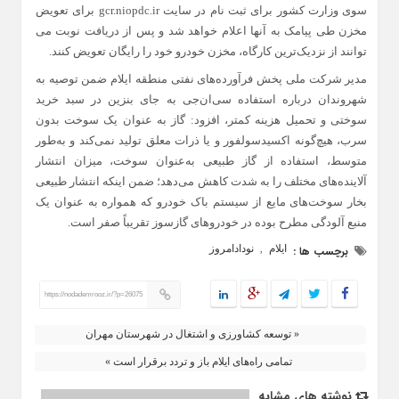
سوی وزارت کشور برای ثبت نام در سایت gcr.niopdc.ir برای تعویض
مخزن طی پیامک به آنها اعلام خواهد شد و پس از دریافت نوبت می
توانند از نزدیک‌ترین کارگاه، مخزن خودرو خود را رایگان تعویض کنند.
مدیر شرکت ملی پخش فرآورده‌های نفتی منطقه ایلام ضمن توصیه به
شهروندان درباره استفاده سی‌ان‌جی به جای بنزین در سبد خرید
سوختی و تحمیل هزینه کمتر، افزود: گاز به ‌عنوان یک سوخت بدون
سرب، هیچ‌گونه اکسید‌سولفور و یا ذرات معلق تولید نمی‌کند و به‌طور
متوسط، استفاده از گاز طبیعی به‌عنوان سوخت، میزان انتشار
آلاینده‌های مختلف را به ‌شدت کاهش می‌دهد؛ ضمن اینکه انتشار طبیعی
بخار سوخت‌های مایع از سیستم باک خودرو که همواره به‌ عنوان یک
منبع آلودگی مطرح بوده در خودرو‌های گازسوز تقریباً صفر است.
ایلام
نودادامروز
برچسب ها :
,
https://nodademrooz.ir/?p=26075
« توسعه کشاورزی و اشتغال در شهرستان مهران
تمامی راه‌های ایلام باز و تردد برقرار است »
نوشته های مشابه