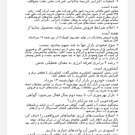
عملیات اجرایی جریمه مالیاتی شرکت ملی نفت متوقف
شده است
معاون امور مالیاتی مدیریت امور مالی شرکت ملی نفت ایران گفت: رقم
۲۸۷ همتی که از سوی سازمان امور مالیاتی به‌عنوان جریمه شرکت ملی نفت
ایران مطرح شده، ناشی از اختلاف برداشت از قانون پایانه‌های فروشگاهی و
سامانه مؤدیان است و با توجه به توقف عملیات اجرایی، نگرانی بابت
مسدودشدن مجدد حساب‌های شرکت ملی نفت […]
اعلام شرایط فروش مشارکت در تولید محصول سایپا از
هفته آینده
طرح فروش مشارکت در تولید خودروی کوییکS از روز شنبه ۱۷ مردادماه
آغاز می‌شود.
موج صعودی بازار تنها به چند سهم محدود نیست
کارشناس بازار سرمایه گفت: رشد بیش از دو درصدی شاخص کل و هم‌وزن،
سبزپوشی گسترده صنایع و اثرگذاری مثبت اغلب نماد‌های شاخص‌ساز، بیانگر
آن است که موج صعودی بازار تنها به چند سهم محدود نیست و بخش وسیعی
از بازار را در بر گرفته است.
رشد ۴ برابری تعرفه انرژی به معنای تعطیلی بخش
کشاورزی است
نایب رئیس کمیسیون کشاورزی مجلس گفت: کشاورزان با قطعی برق و
افزایش تعرفه ها، بخش کشاورزی را باید تعطیل کنند.
قیمت خودرو در بازار آزاد چهارشنبه ۱۴ مرداد
قیمت خودرو در بازار آزاد امروز چهارشنبه ۱۴ مرداد بر اساس معاملات انجام
شده نسبت به آخرین معاملات روز‌های گذشته در سایت‌های خرید و فروش
خودرو به شرح زیر است.
بازار بهره‌وری آب تا نیمه دوم سال فعال می‌شود/ گواهی
صرفه‌جویی آب چه مزایای دارد؟
سخنگوی صنعت آب کشور گفت: گواهی صرفه‌جویی آب در ادامه برنامه‌های
وزارت نیرو در دوره جدید برای ساماندهی فضای کسب‌وکار آب و ارتقای
بهره‌وری آب دنبال می‌شود.
اصلاح سیاست‌های ارزی تقاضاهای غیرواقعی را حذف کرد
بانک مرکزی اعلام کرد: کاهش تقاضای روزانه ارز در مرکز مبادله، نتیجه
اصلاح سیاست‌های ارزی و حذف تقاضا‌های غیرواقعی، غیرتجاری و رانتی بوده
است.
کمبودی در تامین آرد واحد‌های خبازی نداریم
رئیس انجمن صنفی آردسازان گفت: بنابر آمار ماهانه یک میلیون تن گندم در