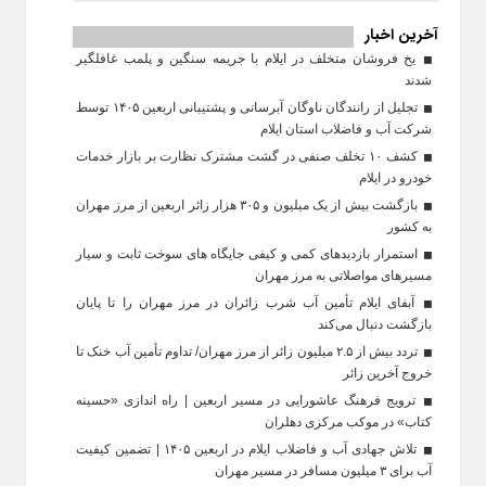
آخرین اخبار
یخ‌ فروشان متخلف در ایلام با جریمه سنگین و پلمب غافلگیر
شدند
تجلیل از رانندگان ناوگان آبرسانی و پشتیبانی اربعین ۱۴۰۵ توسط
شرکت آب و فاضلاب استان ایلام
کشف ۱۰ تخلف صنفی در گشت مشترک نظارت بر بازار خدمات
خودرو در ایلام
بازگشت بیش از یک میلیون و ۳۰۵ هزار زائر اربعین از مرز مهران
به کشور
استمرار بازدیدهای کمی و کیفی جایگاه‌ های سوخت ثابت و سیار
مسیرهای مواصلاتی به مرز مهران
آبفای ایلام تأمین آب شرب زائران در مرز مهران را تا پایان
بازگشت دنبال می‌کند
تردد بیش از ۲.۵ میلیون زائر از مرز مهران/ تداوم تأمین آب خنک تا
خروج آخرین زائر
ترویج فرهنگ عاشورایی در مسیر اربعین | راه‌ اندازی «حسینه
کتاب» در موکب مرکزی دهلران
تلاش جهادی آب و فاضلاب ایلام در اربعین ۱۴۰۵ | تضمین کیفیت
آب برای ۳ میلیون مسافر در مسیر مهران