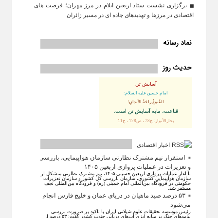
برگزاری نشست ستاد اربعین ایلام در مرز مهران؛ فرصت‌ های
اقتصادی در مرزها و تهدیدهای جاده‌ ای در مسیر زائران
نماد رسانه
حدیث روز
آسایش تن
امام حسین علیه السلام:
القُنوعُ راحَةُ الأبدانِ؛
قناعت، مايه آسايش تن است.
بحارالأنوار: ج78 ، ص128 ، ح11
اخبار اقتصادی
استقرار تیم مشترک نظارتی سازمان هواپیمایی، بازرسی
و تعزیرات در عملیات پروازی اربعین ۱۴۰۵
با آغاز عملیات پروازی اربعین حسینی ۱۴۰۵، تیم مشترک نظارتی متشکل از
سازمان هواپیمایی کشوری، سازمان بازرسی کل کشور و سازمان تعزیرات
حکومتی در فرودگاه بین‌المللی امام خمینی (ره) و فرودگاه بین‌المللی نجف
مستقر شد.
۵۳ درصد صید ماهیان در دریای عمان و خلیج فارس انجام
می‌شود
رئیس موسسه تحقیقات علوم شیلاتی ایران با تاکید بر ضرورت بررسی
پیامد‌های جنگ بر منابع آبزی آب‌های دریایی جنوب کشور گفت: ۵۳ درصد از