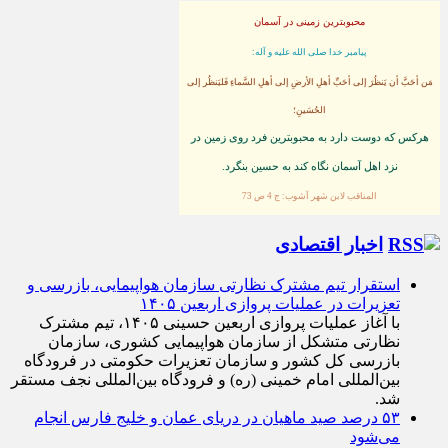
محبوبترین زمینی در آسمان
پيامبر خدا صلى الله عليه و آله:
مَن أحَبَّ أن يَنظُرَ إلى أحَبِّ أهلِ الأرضِ إلى أهلِ السَّماءِ فَليَنظُر إلى
الحُسَينِ؛
هركس كه دوست دارد به محبوبترين فرد روى زمين در
نزد اهل آسمان نگاه كند به حسين بنگرد.
المناقب لابن شهر آشوب: ج 4 ص 73
اخبار اقتصادی
استقرار تیم مشترک نظارتی سازمان هواپیمایی، بازرسی و
تعزیرات در عملیات پروازی اربعین ۱۴۰۵
با آغاز عملیات پروازی اربعین حسینی ۱۴۰۵، تیم مشترک
نظارتی متشکل از سازمان هواپیمایی کشوری، سازمان
بازرسی کل کشور و سازمان تعزیرات حکومتی در فرودگاه
بین‌المللی امام خمینی (ره) و فرودگاه بین‌المللی نجف مستقر
شد.
۵۳ درصد صید ماهیان در دریای عمان و خلیج فارس انجام
می‌شود