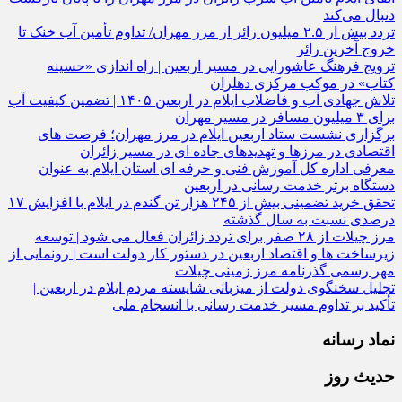
دنبال می‌کند
تردد بیش از ۲.۵ میلیون زائر از مرز مهران/ تداوم تأمین آب خنک تا
خروج آخرین زائر
ترویج فرهنگ عاشورایی در مسیر اربعین | راه‌ اندازی «حسینه
کتاب» در موکب مرکزی دهلران
تلاش جهادی آب و فاضلاب ایلام در اربعین ۱۴۰۵ | تضمین کیفیت آب
برای ۳ میلیون مسافر در مسیر مهران
برگزاری نشست ستاد اربعین ایلام در مرز مهران؛ فرصت‌ های
اقتصادی در مرزها و تهدیدهای جاده‌ ای در مسیر زائران
معرفی اداره کل آموزش فنی و حرفه‌ ای استان ایلام به‌ عنوان
دستگاه برتر خدمت‌ رسانی در اربعین
تحقق خرید تضمینی بیش از ۲۴۵ هزار تن گندم در ایلام با افزایش ۱۷
درصدی نسبت به سال گذشته
مرز چیلات از ۲۸ صفر برای تردد زائران فعال می‌ شود | توسعه
زیرساخت‌ ها و اقتصاد اربعین در دستور کار دولت است | رونمایی از
مهر رسمی گذرنامه مرز زمینی چیلات
تجلیل سخنگوی دولت از میزبانی شایسته مردم ایلام در اربعین |
تأکید بر تداوم مسیر خدمت‌ رسانی با انسجام ملی
نماد رسانه
حدیث روز