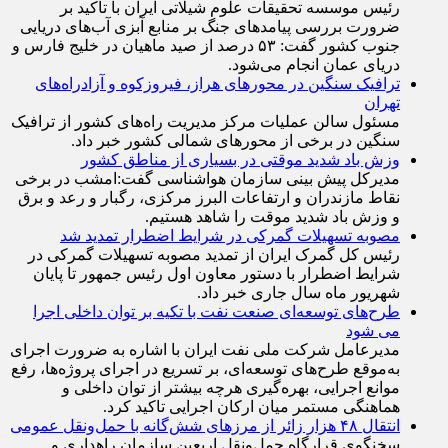
رئیس موسسه تحقیقات علوم شیلاتی ایران با تاکید بر
ضرورت بررسی پیامد‌های جنگ بر منابع آبزی آب‌های دریایی
جنوب کشور گفت: ۵۳ درصد از صید ماهیان در خلیج فارس و
دریای عمان انجام می‌شود.
ترافیک سنگین در محورهای هراز، فیروزکوه و آزادراه‌های
تهران
مسئول سالن عملیات مرکز مدیریت راه‌های کشور از ترافیک
سنگین در برخی از محور‌های شمالی کشور خبر داد.
وزش باد شدید موقتی در بسیاری از مناطق کشور
مدیرکل پیش بینی سازمان هواشناسی گفت:امشب در برخی
نقاط مازندران و ارتفاعات البرز مرکزی، رگبار و رعد و برق
و وزش باد شدید موقت را شاهد هستیم.
مصوبه تسهیلات گمرکی در شرایط اضطرار تمدید شد
رئیس کل گمرک ایران از تمدید مصوبه تسهیلات گمرکی در
شرایط اضطرار با دستور معاون اول رئیس جمهور تا پایان
شهریور ماه سال جاری خبر داد.
طرح‌های توسعه‌ای صنعت نفت با تکیه بر توان داخلی اجرا
می شود
مدیرعامل شرکت ملی نفت ایران با اشاره به ضرورت اجرای
به‌موقع طرح‌های توسعه‌ای، بر تسریع در اجرای پروژه‌ها، رفع
موانع اجرایی، بهره‌گیری هرچه بیشتر از توان داخلی و
هماهنگی مستمر میان ارکان اجرایی تاکید کرد.
انتقال ۴۸ هزار زائر از مرزهای شش‌گانه با حمل‌ونقل عمومی
سخنگوی قرارگاه حمل‌ونقل اربعین سازمان راهداری و