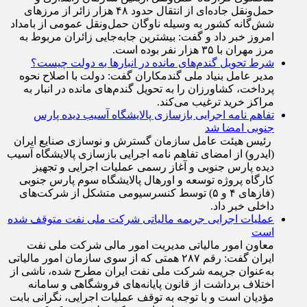
حمل‌ونقل جاده‌ای از انتقال حدود ۴۸ هزار زائر از مرز‌های
شش‌گانه کشور به وسیله ناوگان حمل‌ونقل عمومی از بامداد
امروز خبر داد و گفت: بیشترین جابه‌جایی زائران مربوط به
مرز مهران با ۳۵ هزار نفر بوده است.
شرط تحویل گندم‌های مانده در انبار‌ها به دولت چیست؟
مدیر عامل بنیاد ملی گندمکاران گفت: دولت با اصلاح نحوه
پرداخت، کشاورزان را به تحویل گندم‌های مانده در انبار به
مراکز خرید ترغیب می‌کند.
تفاهم نامه اجرایی بازسازی پالایشگاه آسیب دیده پارس
جنوبی امضا شد
رئیس هیئت عامل سازمان گسترش و نوسازی صنایع ایران
(ایدرو) از امضای تفاهم نامه اجرایی بازسازی پالایشگاه آسیب
دیده پارس جنوبی و آغاز رسمی عملیات اجرایی و تجهیز
کارگاه پروژه توسعه و اورهال پالایشگاه سوم پارس جنوبی
(فاز‌های ۴ و ۵) توسط کنسرسیومی متشکل از شرکت‌های
داخلی خبر داد.
عملیات اجرایی جریمه مالیاتی شرکت ملی نفت متوقف شده
است
معاون امور مالیاتی مدیریت امور مالی شرکت ملی نفت
ایران گفت: رقم ۲۸۷ همتی که از سوی سازمان امور مالیاتی
به‌عنوان جریمه شرکت ملی نفت ایران مطرح شده، ناشی از
اختلاف برداشت از قانون پایانه‌های فروشگاهی و سامانه
مؤدیان است و با توجه به توقف عملیات اجرایی، نگرانی بابت