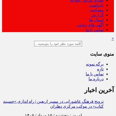
صدای مردم / جوابیه
یادداشت
مصاحبه
گزارش
استان ها
آگهی های دولتی
تماس با ما
×
منوی سایت
برگه نمونه
تازه
تماس با ما
درباره ما
آخرین اخبار
ترویج فرهنگ عاشورایی در مسیر اربعین | راه‌ اندازی «حسینه
کتاب» در موکب مرکزی دهلران
امروز : پنجشنبه / ۱۵ مرداد / ۱۴۰۵