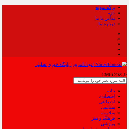
برگه نمونه
تازه
تماس با ما
درباره ما
NODAD
EMROOZ
.ir
خانه
اقتصادی
اجتماعی
سیاسی
سلامت
فرهنگ و هنر
ورزشی