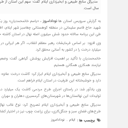
سال است.
به گزارش سرویس استان ها
نودادامروز
، «یاسم خانمحمدیان» روز یک
شهید حاج قاسم سلیمانی در منطقه کوهستانی چغاسبز شهر ایلام، اظه
طی این برنامه سالانه حدود شش میلیون اصله نهال در استان کاشته 
وی افزود: بر اساس فرمایشات رهبر معظم انقلاب، اگر هر ایرانی 
میلیارد درخت را در کشور به آسانی محقق کرد.
خانمحمدیان با تأکید بر اهمیت افزایش پوشش گیاهی گفت: وض
نیازمند همکاری همگانی هستیم.
مدیرکل منابع طبیعی و آبخیزداری ایلام ابراز کرد: کاشت درخت علا
دارد و خوشبختانه این ظرفیت در استان ایلام فراهم است.
تولیدات این نهالستان‌ها در شهرستان‌های گرمسیری دهلران و مهران ا
مدیرکل منابع طبیعی و آبخیزداری ایلام تصریح کرد: نوع غالب نهال
طرح‌های فضای سبز و جنگل‌کاری، برای زراعت چوب نیز در اختیار کشاورز
ایلام
نودادامروز
برچسب ها :
,