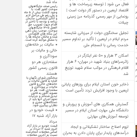
ماه شد
فعال می‌ شود | توسعه زیرساخت‌ ها و
رئیس صنف جایگاههای
سوخت کشور گفت: با
اقتصاد اربعین در دستور کار دولت است |
وجود گذشت بیش از ۵ ماه
و علی رغم طی مراحل لازم
رونمایی از مهر رسمی گذرنامه مرز زمینی
و آنالیز کارشناسی، سازمان
برنامه و بودجه با تاخیر در
چیلات
اقدام جهت تصویب حق
العمل ۱۴۰۵ جایگاههای
سوخت، موجب زیان دهی
تجلیل سخنگوی دولت از میزبانی شایسته
این بنگاه های اقتصادی
شده و مالکان جایگاه ها را
مردم ایلام در اربعین | تأکید بر تداوم مسیر
با مشکل مواجه کرده است.
مالیات بر خانه‌های
خدمت‌ رسانی با انسجام ملی
خالی و مالیات بر
اسکان ۳ هزار و ۵۰ نفر ایثارگر در
سوداگری و
زائرسراهای بنیاد شهید در مهران؛ ۶ هزار
سفته‌بازی هر دو
قانون رسمی کشور
اقلام فرهنگی در موکب سلام شهید توزیع
هستند
شد
سخنگوی شورای نگهبان با
اشاره به قانون مالیات بر
ذخایر خون استان ایلام برای روزهای پایانی
خانه‌های خالی و قانون
مالیات بر سوداگری و
اربعین با وجود افزایش تردد تأمین است
سفته‌بازی گفت: هر دو
مصوبه اکنون به قانون
تبدیل شده‌اند و جزئیات
نحوه اجرای آنها باید از
دستگاه‌های مجری و
گسترش همکاری‌ های آموزش و پرورش و
نظارتی پیگیری شود.
قیمت خودرو در
دانشگاه ملی مهارت استان ایلام در مسیر
بازار آزاد شنبه ۱۷
توسعه آموزش‌های مهارتی
مرداد
لزوم اصلاح ساختار تشکیلاتی و ایجاد
قیمت خودرو در بازار آزاد
امروز شنبه ۱۷ مرداد بر
درآمدهای پایدار برای پایان دادن به بحران‌
اساس معاملات انجام شده
نسبت به آخرین معاملات