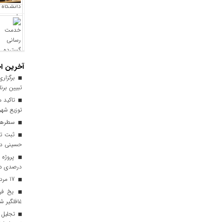
آخرین اخ
برگزاری
تبیین برن
تاکید م
توزیع شهر
سطرهای
ثبت ترد
حسینی در 
درصدی در
17 مرداد فرصتی برای قدرشناسی
یخ‌ فر
غافلگیر ش