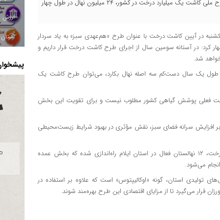
مدیرکل منابع طبیعی و آبخیزداری ایلام گفت: سهم این استان از طرح ملی کاشت یک میلیارد درخت در کشور، ۲۴ میلیون نهال در طول چهار
شنبه در آیین کاشت درخت با عنوان طرح «هم‌عهدی سبز» به یاد سردار
استان ا
ار کرد: در آستانه سومین سال از اجرای طرح کاشت درخت قرار داریم و
خواهد شد.
پیشخوان 
در طول یک سال دست‌کم سه اصله نهال بکارد، می‌توان طرح کاشت یک
عیت فعلی پوشش گیاهی کشور مطلوب نیست و برای تقویت این بخش
وه بر افزایش سرانه فضای سبز، نقش مؤثری در بهبود شرایط زیست‌محیطی
وی یادآور شد: در راستای اجرای طرح مردمی کاشت یک میلیارد درخت، ۱۲ نهالستان فعال در استان ایلام راه‌اندازی شده که بخش عمده
نجام می‌شود.
‌های تولیدی استان، گونه «اوکالیپتوس» است که علاوه بر استفاده در
ان قرار می‌گیرد تا از مزایای اقتصادی این طرح بهره‌مند شوند.