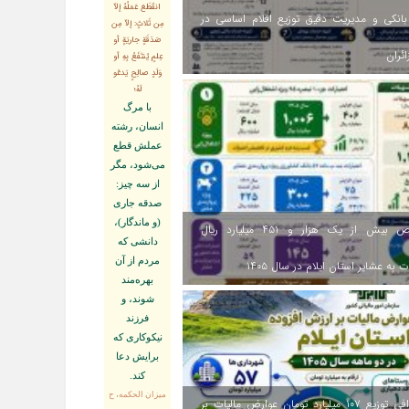
انقَطَعَ عَمَلُهُ إلاّ
انکی و مدیریت دقیق توزیع اقلام اساسی در
مِن ثَلاثٍ: إلاّ مِن
صَدَقَةٍ جاريَةٍ أو
ائران
عِلمٍ يُنتَفَعُ بِهِ أو
وَلَدٍ صالِحٍ يَدعُو
لَهُ؛
با مرگ
انسان، رشته
عملش قطع
مى‌شود، مگر
از سه چيز:
صدقه جارى
(و ماندگار)،
اختصاص بیش از یک هزار و ۴۵۱ میلیارد ریال
دانشى كه
مردم از آن
 به عشایر استان ایلام در سال ۱۴۰۵
بهره‏‌مند
شوند، و
فرزند
نيكوكارى كه
برايش دعا
كند.
ميزان الحكمه، ح
اینفوگرافی توزیع ۱۰۷ میلیارد تومان عوارض مالیات بر