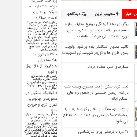
پرداخت خسارت
مردم؛ هشدار به ۸
شرکت‌ بیمه برای
 اخبار
محبوب ترین
دیدگاهها
اصلاح عملکرد
رضایی گفت: من به‌صورت
برگزاری دهه فرهنگی ترویج معارف نماز و
جدی به هفت یا هشت
شرکت قطعاً در این هفته
مسجد در ایلام؛ تبیین برنامه‌های متنوع
تذکر کتبی داده‌ام و اعلام
کرده‌ام که اگر ظرف مدت
برای نهادینه‌سازی فرهنگ اقامه نماز
معین نتوانند خودشان را
اصلاح کنند، با تعلیق فروش
در آن رشته مواجه خواهند
تاکید معاون استاندار ایلام بر لزوم اولویت‌
شد و در این زمینه هیچ
تعارفی نداریم.
بندی طرح‌ ها و توزیع شهرستانی تسهیلات
کنترل ترازنامه
بانک‌ها برای
جلوگیری از خلق پول
سطرهای سرد هفده مرداد
و تورم
رئیس کل بانک مرکزی
گفت: کنترل ترازنامه
بانک‌ها برای جلوگیری از
خلق پول و تورم با جدیت
ثبت تردد بیش از یک میلیون وسیله نقلیه
دنبال می‌شود.
در ایام اربعین حسینی در سطح راه‌ های
ترافیک سنگین در
استان ایلام
محورهای چالوس،
تهران-کرج و قزوین-
پروژه سازه سنگی و ملاتی کهره هلیلان با
کرج
پیشرفت ۹۰ درصدی در هفته دولت افتتاح
مسئول سالن عملیات مرکز
مدیریت راه‌های کشور
می شود
گفت: در حال حاضر در
محور چالوس، آزادراه‌های
تهران-کرج-قزوین و قزوین-
کرج-تهران و همچنین برخی
17 مرداد فرصتی برای قدرشناسی
محدوده‌های آزادراه تهران-
شمال و هراز، ترافیک