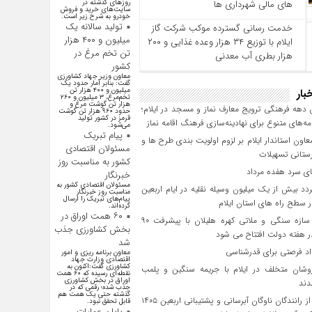
های مالی شهرداری‌ ها
روز‌های گذشته در
سایت‌های خرید و فروش
خودرو به شرح زیر است.
تولید سالانه یک
خدمت رسانی گسترده موکب شرکت گاز
میلیون و ۴۰۰ هزار
ایلام با توزیع ۳۴ هزار وعده غذایی و ۲۰۰
تن تخم مرغ در
هزار بطری آب معدنی
کشور
معاون وزیر جهاد کشاورزی
گفت: بنابر آمار حدود یک
میلیون و ۴۰۰ هزار تن
بار
تخم‌مرغ، ۳ میلیون و ۲۶۰
هزار تن گوشت مرغ و
 دهه فرهنگی ترویج معارف نماز و مسجد در ایلام؛
حدود ۹۶۰ هزار تن گوشت
قرمز در کشور تولید
امه‌های متنوع برای نهادینه‌سازی فرهنگ اقامه نماز
می‌شود.
پیام تبریک
عاون استاندار ایلام بر لزوم اولویت‌ بندی طرح‌ ها و
مسئولان اقتصادی
ستانی تسهیلات
کشور به مناسبت روز
 سرد هفده مرداد
خبرنگار
مسئولان اقتصادی کشور به
د بیش از یک میلیون وسیله نقلیه در ایام اربعین
مناسبت روز خبرنگار
پیام‌های تبریک را ارسال
سطح راه‌ های استان ایلام
کرده‌اند.
۶۰ همت اوراق در
پروژه سازه سنگی و ملاتی کهره هلیلان با پیشرفت ۹۰
بخش کشاورزی جذب
 هفته دولت افتتاح می شود
شد
معاون برنامه ریزی و امور
اقتصادی وزارت جهاد
کشاورزی گفت:اکنون به
وشان متخلف در ایلام با جریمه سنگین و پلمب
نقطه‌ای رسیده که ۶۰ همت
اوراق در بخش کشاورزی
دند
جذب شده؛ رقمی که در
گذشته حتی یک همت هم
تجلیل از رانندگان ناوگان آبرسانی و پشتیبانی اربعین ۱۴۰۵
قابل تحقق نبود.
پایان عملیات