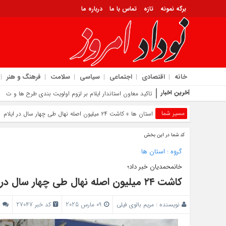
برگه نمونه
تازه
تماس با ما
درباره ما
خانه
اقتصادی
اجتماعی
سیاسی
سلامت
فرهنگ و هنر
آخرین اخبار
تاکید معاون استاندار ایلام بر لزوم اولویت‌ بندی طرح‌ ها و توز
مسیر شما
استان ها
» کاشت ۲۴ میلیون اصله نهال طی چهار سال در ایلام
کد شما در این بخش
گروه :
استان ها
خانمحمدیان خبر داد؛
کاشت ۲۴ میلیون اصله نهال طی چهار سال در ایلام
نویسنده :
مریم بالوی فیلی
09 مارس 2025
کد خبر 27047
ب