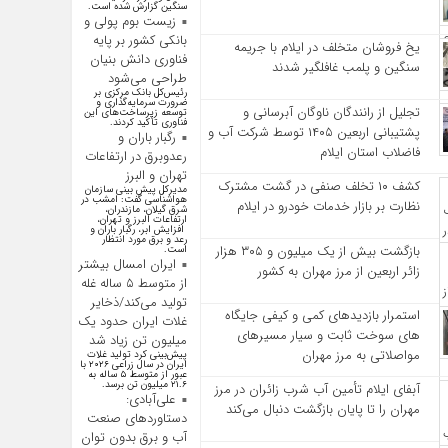
سنگین گزارش شده است.
زیست بوم پولی و
بانکی کشور بر پایه
یخ‌ فروشان متخلف در ایلام با جریمه
فناوری دانش بنیان
سنگین و پلمب غافلگیر شدند
طراحی می‌شود
رئیس‌کل بانک مرکزی بر
ضرورت سرمایه‌گذاری و
تجلیل از رانندگان ناوگان آبرسانی و
توسعه زیرساخت‌های این
فناوری تأکید کردند.
پشتیبانی اربعین ۱۴۰۵ توسط شرکت آب و
رگبار باران و
فاضلاب استان ایلام
رعدوبرق در ارتفاعات
تهران و البرز
کشف ۱۰ تخلف صنفی در گشت مشترک
مدیرکل پیش بینی سازمان
هواشناسی گفت: امشب در
نظارت بر بازار خدمات خودرو در ایلام
شرق گیلان، مازندران،
ارتفاعات البرز و تهران،
افزایش ابر، رگبار باران و
رعد و برق مورد انتظار
بازگشت بیش از یک میلیون و ۳۰۵ هزار
است.
ایران امسال بیشتر
زائر اربعین از مرز مهران به کشور
از متوسط ۵ ساله غله
تولید می‌کند/ذخایر
استمرار بازدیدهای کمی و کیفی جایگاه‌
غلات ایران حدود یک
های سوخت ثابت و سیار مسیرهای
میلیون تن زیاد شد
مواصلاتی به مرز مهران
پیش‌بینی کرد تولید غلات
ایران در سال زراعی ۲۰۲۶ با
عبور از متوسط ۵ ساله به
۲۱.۶ میلیون تن برسد.
آبفای ایلام تأمین آب شرب زائران در مرز
علی‌آبادی:
مهران را تا پایان بازگشت دنبال می‌کند
دستاورد‌های صنعت
آب و برق بدون توان