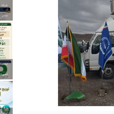
شبکه ب
مسیر ز
تسهیلات