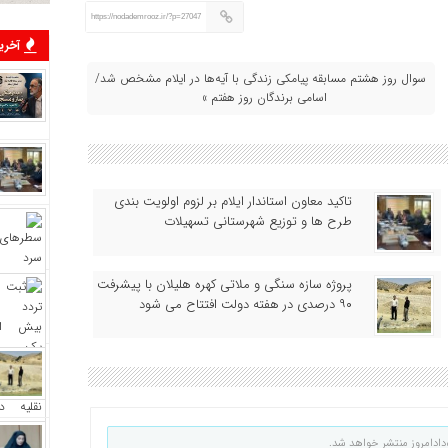
https://nodademrooz.ir/?p=27047
آخرین
سوال روز هشتم مسابقه پیامکی زندگی با آیه‌ها در ایلام مشخص شد/
اسامی برندگان روز هفتم »
تاکید معاون استاندار ایلام بر لزوم اولویت‌ بندی
طرح‌ ها و توزیع شهرستانی تسهیلات
پروژه سازه سنگی و ملاتی کهره هلیلان با پیشرفت
۹۰ درصدی در هفته دولت افتتاح می شود
دادامروز منتشر خواهد شد.