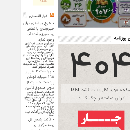
14287
ارزش افزوده و آلایندگی طی دو ماهه نخست ۱۴۰۵ در
اخبار اقتصادی
یلام
هیچ برنامه‌ای برای
جیره‌بندی یا قطعی
برنامه‌ریزی‌شده آب
روزنامه
وجود ندارد
سخنگوی صنعت آب کشور
تأکید کرد: هیچ برنامه‌ای
برای جیره‌بندی یا قطعی
برنامه‌ریزی‌شده آب وجود
ندارد و تنها درخواست ما از
شهروندان و رسانه‌ها این
است که با اطلاع‌رسانی
مناسب، مردم را به مدیریت
مصرف تشویق کنند.
پرداخت ۳ هزار و
۶۹۵ میلیارد تومان
پرداخت خسارت از
سوی صندوق تأمین
مدیرعامل صندوق تأمین
خسارت‌های بدنی گفت:
صندوق تأمین خسارت‌های
بدنی از ابتدای سال ۱۴۰۵
تاکنون، ۳۶ هزار و ۹۵۰
میلیارد ریال خسارت به ۷
هزار و ۴۸۷ نفر از
زیان‌دیدگان پرداخت کرده
است.
تأکید رئیس کل
بیمه مرکزی بر