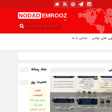
NODAD
EMROOZ
.ir
هی های دولتی
تماس با ما
به / ۱۸ مرداد / ۱۴۰۵
نماد رسانه
فی
حدیث روز
باقیات
الصالحات
استقرار ۹ کمیته فرعی در ایلام برای تسهیل خدمات و
پيامبر صلى‏ الله‏
عليه ‏و‏ آله:
نظارت بر بازار در ایام اربعین ۱۴۰۵ | تأمین ارز، تجهیز
إذا ماتَ الإنسانُ