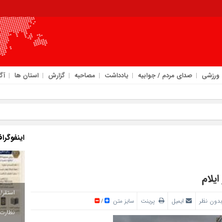
ورزشی
صدای مردم / جوابیه
یادداشت
مصاحبه
گزارش
استان ها
آگ
امروز : یکشن
یع شهرستانی تسهیلات
اینفوگرا
دون نظر
ایمیل
پرینت
سایز متن
/