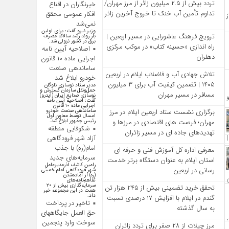
تردد بیش از ۲.۵ میلیون زائر از مرز مهران/
خبرنگاران در اقناع
تداوم تأمین آب خنک تا خروج آخرین زائر
افکار عمومی محقق
نمی‌شد
وزیر نیرو گفت: برای اولین
ترویج فرهنگ عاشورایی در مسیر اربعین |
بار روند رشد سالانه مصرف
برق در کشور نزولی شد.
راه‌ اندازی «حسینه کتاب» در موکب مرکزی
اصلاحیه آیین نامه
دهلران
اجرایی ماده ۱۰ قانون
ساماندهی صنعت
تلاش جهادی آب و فاضلاب ایلام در اربعین
خودرو ابلاغ شد
۱۴۰۵ | تضمین کیفیت آب برای ۳ میلیون
مدیر ستاد نوسازی ناوگان
حمل‌ونقل سازمان گسترش و
مسافر در مسیر مهران
نوسازی صنایع ایران (ایدرو)
گفت: اصلاحیه آیین نامه
اجرایی ماده ۱۰ قانون
ساماندهی صنعت خودرو
برگزاری نشست ستاد اربعین ایلام در مرز
امسال توسط معاون اول
رئیس جمهور ابلاغ شد.
مهران؛ فرصت‌ های اقتصادی در مرزها و
شکوفایی منطقه
تهدیدهای جاده‌ ای در مسیر زائران
آزاد شهر فرودگاهی
امام(ره) با جذب
معرفی اداره کل آموزش فنی و حرفه‌ ای
سرمایه‌های جدید
استان ایلام به‌ عنوان دستگاه برتر خدمت‌
رامین کاشف اذرمدیرعامل
رسانی در اربعین
شهر فرودگاهی امام خمینی
(ره) از آماده‌شدن
تفاهم‌نامه‌های
سرمایه‌گذاری بیش از ۲۰
تحقق خرید تضمینی بیش از ۲۴۵ هزار تن
همت در این مجموعه خبر
داد.
گندم در ایلام با افزایش ۱۷ درصدی نسبت
تاخیر در پرداخت
به سال گذشته
حق العمل جایگاههای
سوخت وارد پنجمین
مرز چیلات از ۲۸ صفر برای تردد زائران