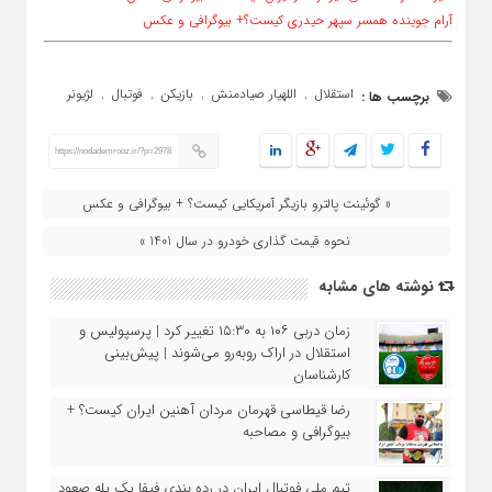
آرام جوینده همسر سپهر حیدری کیست؟+ بیوگرافی و عکس
استقلال
اللهیار صیادمنش
بازیکن
فوتبال
لژیونر
برچسب ها :
,
,
,
,
https://nodademrooz.ir/?p=2978
« گوئینت پالترو بازیگر آمریکایی کیست؟ + بیوگرافی و عکس
نحوه قیمت گذاری خودرو در سال 1401 »
نوشته های مشابه
زمان دربی ۱۰۶ به ۱۵:۳۰ تغییر کرد | پرسپولیس و
استقلال در اراک روبه‌رو می‌شوند | پیش‌بینی
کارشناسان
رضا قیطاسی قهرمان مردان آهنین ایران کیست؟ +
بیوگرافی و مصاحبه
تیم ملی فوتبال ایران در رده بندی فیفا یک پله صعود