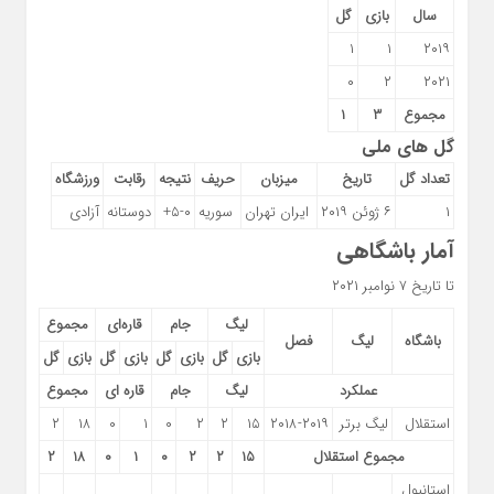
سال
بازی
گل
۱
۱
۲۰۱۹
۰
۲
۲۰۲۱
مجموع
۳
۱
گل های ملی
تعداد گل
تاریخ
میزبان
حریف
نتیجه
رقابت
ورزشگاه
۱
۶ ژوئن ۲۰۱۹
ایران تهران
سوریه
۵-۰+
دوستانه
آزادی
آمار باشگاهی
تا تاریخ ۷ نوامبر ۲۰۲۱
لیگ
جام
قاره‌ای
مجموع
باشگاه
لیگ
فصل
بازی
گل
بازی
گل
بازی
گل
بازی
گل
عملکرد
لیگ
جام
قاره ای
مجموع
استقلال
لیگ برتر
۲۰۱۸-۲۰۱۹
۱۵
۲
۲
۰
۱
۰
۱۸
۲
مجموع استقلال
۱۵
۲
۲
۰
۱
۰
۱۸
۲
استانبول