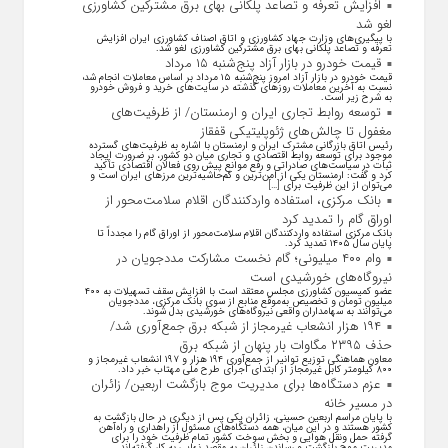
افزایش تعرفه و تصاعد پلکانی بهای برق مشترکین کشاورزی
لغو شد
با پیگیری‌های وزارت جهاد کشاورزی و اتاق اصناف کشاورزی ایران افزایش
تعرفه و تصاعد پلکانی بهای برق مشترکین کشاورزی لغو شد.
قیمت خودرو در بازار آزاد پنج‌شنبه ۱۵ مرداد
قیمت خودرو در بازار آزاد امروز پنج‌شنبه ۱۵ مرداد بر اساس معاملات انجام شده
نسبت به آخرین معاملات روز‌های گذشته در سایت‌های خرید و فروش خودرو
به شرح زیر است.
توسعه روابط تجاری ایران و ارمنستان/ از ظرفیت‌های
مغفول تا چالش‌های ژئوپلیتیکی قفقاز
رئیس اتاق بازرگانی مشترک ایران و ارمنستان با اشاره به ظرفیت‌های گسترده
موجود برای توسعه روابط اقتصادی و تجاری میان دو کشور، بر ضرورت ایجاد
ثبات در سیاست‌های صادراتی و رفع موانع پیش روی فعالان اقتصادی تأکید
کرد و گفت: ارمنستان یکی از امن‌ترین و کم‌حاشیه‌ترین مرز‌های ایران است و
می‌توان از این ظرفیت برای […]
بانک مرکزی، استفاده واردکنندگان اقلام سلامت‌محور از
اوراق گام را تمدید کرد
بانک مرکزی استفاده واردکنندگان اقلام سلامت‌محور از اوراق گام را مجدداً تا
پایان سال ۱۴۰۵ تمدید کرد.
وام ۴۰۰ میلیونی؛ گام نخست مشارکت مددجویان در
نیروگاه‌های خورشیدی است
عضو کمیسیون کشاورزی مجلس معتقد است با افزایش سقف تسهیلات به ۴۰۰
میلیون تومان و تخصیص به‌موقع منابع از سوی بانک مرکزی، مددجویان
می‌توانند به سهامداران واقعی نیروگاه‌های خورشیدی بدل شوند.
۱۹۴ هزار انشعاب غیرمجاز از شبکه برق جمع‌آوری شد/
حذف ۲۳۹۵ مگاوات بار پنهان از شبکه برق
معاون هماهنگی توزیع توانیر از جمع‌آوری ۱۹۴ هزار و ۱۹۷ انشعاب غیرمجاز و
۸۰۰ کیلومتر کابل غیرمجاز از ابتدای اجرای طرح ملی مهتاب خبر داد.
عزم دستگاه‌ها برای مدیریت موج بازگشت اربعین/ زائران
در مسیر خانه
با پایان مراسم اربعین حسینی، زائران یکی پس از دیگری در حال بازگشت به
کشور هستند و در این میان، همه دستگاه‌های مسئول از راهداری و راه‌آهن
گرفته حمل ونقل هوایی و بخش سوخت کشور تمام ظرفیت خود را برای
مدیریت موج بازگشت و رساندن زائران به مقصد نهایی به کار گرفته‌اند.