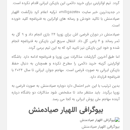
گردد. تیم اوکراینی برای خرید دائمی این بازیکن ایرانی اقدام نکرده است.
در جدیدترین خبر سایت «milligazete» ترکیه اعلام کرد بازگشت اللهیار
صیادمنش با تاکید خودش و رسانه های اوکراین به فنرباغچه کلید خورده
است.
صیادمنش در دوران قرضی اش برای زوریا 24 بازی انجام داد و 9 گل به
ثمر رساند و 4 پاس گل داد. انتقال سریع این بازیکن به فنرباغچه انجام
شده و خود این بازیکن نیز تایید کرد که به این تیم برمی گردد.
اما طبق آخرین گزارشات مذاکرات بین زوریا و فنرباغچه ادامه دارد. باشگاه
اوکراینی گزینه خرید دائمی را مطرح نکرده و همچنان به دنبال حفظ
بازیکن ایرانی به صورت قرضی است. مهاجم جوان ایرانی تا سال 2024 با
فنرباغچه قرارداد دارد.
بدین ترتیب با این خبر احتمال دارد دوباره صیادمنش به صورت قرضی به
زوریا برگردد. باید منتظر ماند تا مشخص شود مذاکرات دو باشگاه درباره
آینده مهاجم ملی پوش ایرانی به کجا می رسد.
بیوگرافی اللهیار صیادمنش
بیوگرافی اللهیار صیادمنش