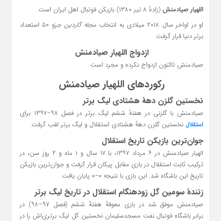
اللهیار صیادمنش
(زادهٔ ۸ تیر ۱۳۸۰) بازیکن فوتبال اهل ایران است.
او در اواخر سال ۲۰۱۸ میلادی به انتخاب مجله
گاردین
جزو ۵۰ استعداد
برتر دنیا قرار گرفت.
ازدواج اللهیار صیادمنش
صیادمنش تاکنون ازدواج نکرده و مجرد است.
رکوردهای اللهیار صیادمنش
نخستین گلزن دههٔ هشتادی لیگ برتر
صیادمنش با گلزنی در هفتهٔ ششم لیگ برتر در فصل ۹۸–۱۳۹۷ برای
نخستین گلزن دههٔ هشتادی استقلال و لیگ برتر لقب گرفت.
استقلال
جوان‌ترین بازیکن تاریخ استقلال
الهیار صیادمنش در ۶ مرداد ۱۳۹۷، با ۱۷ سال و ۱ ماه و ۲ روز سن، در
ترکیب ثابت استقلال در بازی مقابل پیکان قرار گرفت و جوان‌ترین بازیکن
تاریخ این باشگاه شد. این بازی با نتیجه ۰–۰ پایان یافت.
زنندهٔ سومین گل زودهنگام استقلال در تاریخ لیگ برتر
صیادمنش موفق شد در بازی معوقهٔ هفتهٔ ششم (فصل ۹۷–۹۸) در
برابر باشگاه فوتبال نفت مسجدسلیمان نخستین گل لیگ برتری‌اش را در