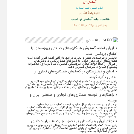
آسایش تن
امام حسین علیه السلام:
القُنوعُ راحَةُ الأبدانِ؛
قناعت، مايه آسايش تن است.
بحارالأنوار: ج78 ، ص128 ، ح11
اخبار اقتصادی
ایران آماده گسترش همکاری‌های صنعتی پروژه‌محور با
اعضای بریکس است
جانشین وزیر صنعت، معدن و تجارت در امور بازرگانی گفت: ایران آماده است
همکاری‌های پروژه‌محور خود را با کشور‌های عضو بریکس در بخش‌های
راهبردی از جمله فولاد، معدن، پتروشیمی، ماشین‌آلات، داروسازی، تجهیزات
پزشکی و صنایع دانش‌بنیان گسترش دهد.
ایران و قرقیزستان بر گسترش همکاری‌های تجاری و
معدنی تأکید کردند
وزرای صمت ایران و اقتصاد و تجارت قرقیزستان در دیدار‌های دوجانبه، بر
توسعه مبادلات تجاری، سرمایه‌گذاری مشترک، گسترش همکاری‌های صنعتی،
معدنی، انرژی، حمل‌ونقل و مناطق آزاد، با هدف ارتقای سطح روابط اقتصادی دو
کشور پرداختند.
راهکارهای توسعه همکاری‌های تجاری و صنعتی ایران و
روسیه
در دیدار وزیر صمت و رئیس‌کل سازمان توسعه تجارت ایران با معاون
نخست‌وزیر روسیه، بر بهره‌گیری حداکثری از ظرفیت‌های موافقت‌نامه تجارت
آزاد ایران و اتحادیه اقتصادی اوراسیا، توسعه همکاری‌های صنعتی و تجاری،
تقویت زیرساخت‌های حمل‌ونقل و بانکی و تدوین نقشه راه جامع همکاری‌های
دو کشور تصریح شد.
توافق ایران و پاکستان بر تحقق تجارت ۱۰ میلیارد دلاری
وزیر صمت گفت:یادداشت تفاهم گسترش همکاری‌های تجاری میان جمهوری
اسلامی ایران و پاکستان، در پایان دهمین نشست کمیته مشترک تجاری دو
کشور در اسلام‌آباد به امضا رسید.