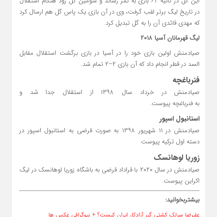
این گل در ثانیه ۶۲ بازی به ثمر رساند و سومین گل زود هنگام استقلال
در تاریخ لیگ برتر لقب گرفت، وی در آن بازی یک پاس گل هم ارسال کرد
که مهدی قائدی آن را به گل تبدیل کرد.
لیگ قهرمانان آسیا ۲۰۱۸
صیادمنش اولین بازی خود را در آسیا در بازی برگشت استقلال مقابل
السد در قطر انجام داد که آن بازی ۲–۲ تمام شد.
فنرباغچه
صیادمنش در خرداد سال ۱۳۹۸ از استقلال جدا شد و
به فنرباغچه پیوست.
استانبول اسپور
صیادمنش در ۱۱ شهریور ۱۳۹۸ به صورت قرضی به استانبول اسپور در
دسته اول ترکیه پیوست
زوریا لوهانسک
صیادمنش در سال ۲۰۲۰ با قراداد قرضی به باشگاه زوریا لوهانسک در لیگ
اکراین پیوست.
بیشتربخوانید:
علیرضا سرلک کشتی گیر آزادکار ایران کیست؟ + بیوگرافی عکس ها