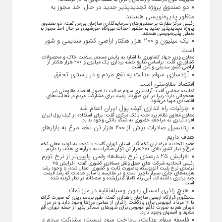
دو صندوق پروژه تجدیدپذیر جدید در حال اخذ مجوز به
منظور پذیره‌نویسی هستند
رئیس مرکز نظارت بر صندوق‌های سرمایه‌گذاری سازمان بورس گفت: دو صندوق
پروژه تجدیدپذیر جدید به منظور احداث نیروگاه خورشیدی در حال اخذ مجوز به
منظور پذیره‌نویسی هستند.
یک میلیون و ۲۰۰ هزار هکتار اراضی کشور سدیمی و شور
است
معاون وزیر جهاد کشاورزی با اشاره به پایش مستمر سلامت خاک و محصولات
کشاورزی گفت: براساس نتایج نقشه برداری یک میلیون و ۲۰۰ هزار هکتار از
اراضی کشور سدیمی و شور است.
آزادسازی سهام عدالت به نفع مردم و در راستای تحقق
اقتصاد مقاومتی است
نماینده مجلس گفت: آزادسازی سهام عدالت با اصول اقتصاد مقاومتی نیز
همخوانی دارد؛ زیرا در این صورت، زمینه برای مشارکت مردم در فعالیت‌های
اقتصادی مهیا می‌شود.
جزئیات راه اندازی کیف پول ایران اعلام شد
معاون معاون نظام پرداخت بانک مرکزی گفت: برای استفاده از کیف پول ایران
افراد نیازی به مراجعه حضوری به شبکه بانکی وجود ندارد.
پتانسیل صادرات بیش از ۲۰۰ هزار تن تخم مرغ به بازار‌های
هدف داریم
عضو اتحادیه مرغداران تخم گذار استان تهران گفت: با توجه به تولید فعلی تخم
مرغ و نیاز کشور بالای ۲۰۰ هزار تن توان صادرات به بازار‌های هدف را داریم.
افزایش ۲۵ درصدی نرخ بلیط‌ها؛ رقمی پایین‌تر از نرخ تورم
رئیس اتحادیه شرکت های حمل ونقل مسافری کشوری گفت: افزایش ۲۵
درصدی نرخ بلیت اتوبوسکه به‌صورت ثابت و کشوری اعمال شده، با وجود رشد
هزینه‌های جاری بسیار ناچیز است و در مقایسه با سایر خدمات که رشد قیمت
چند برابری داشته‌اند، این رقم کاملاً کنترل‌شده و منصفانه در نظر گرفته شده
است.
هیچ زائری امسال بدون وسیله‌نقلیه در مرز نماند
سخنگوی قرارگاه اربعین سازمان راهداری گفت: طبق برنامه ریزی که صورت گرفته
تا ۱۶ مرداد اتوبوس برای بازگشت زائران از تمامی مرز‌ها وجود دارد و در مرز
مهران هم به صورت دائم اتوبوس برای شهر‌های مسافر پذیر از جمله تهران، قم،
مشهد و اصفهان وجود دارد.
فلسفه سهام عدالت، پرداخت سود نیست؛ مشارکت مردم در