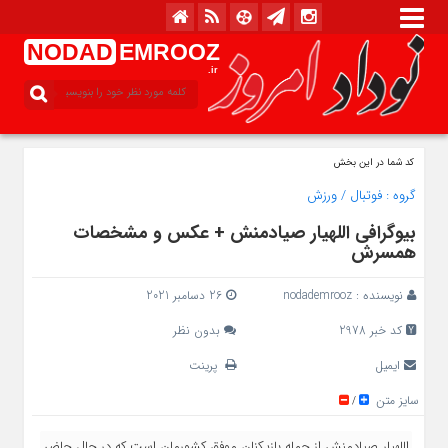
NODAD
EMROOZ
.ir
کد شما در این بخش
گروه :
فوتبال
/
ورزش
بیوگرافی اللهیار صیادمنش + عکس و مشخصات
همسرش
نویسنده :
nodademrooz
26 دسامبر 2021
کد خبر 2978
بدون نظر
ایمیل
پرینت
سایز متن
/
اللهیار صیادمنش از جمله بازیکنان موفق کشورمان است که در حال حاضر