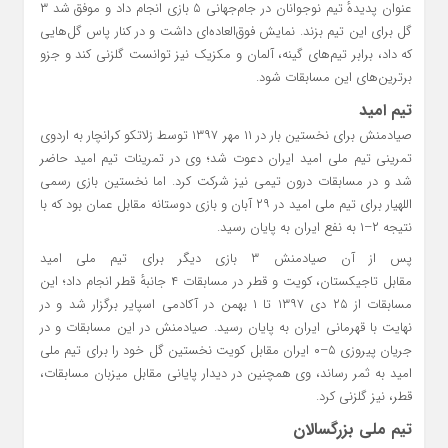
عنوان پدیدهٔ تیم نوجوانان در جام‌جهانی ۵ بازی انجام داد و موفق شد ۳
گل برای این تیم بزند. نمایش فوق‌العاده‌ای داشت و در کنار پاس گل‌هایی
که داد، برابر تیم‌های گینه، آلمان و مکزیک نیز توانست گلزنی کند و جزو
برترین‌های این مسابقات شود.
تیم امید
صیادمنش برای نخستین بار در ۱۱ مهر ۱۳۹۷ توسط زلاتکو کرانچار به اردوی
تمرینی تیم ملی امید ایران دعوت شد؛ وی در تمرینات تیم امید حاضر
شد و در مسابقات درون تیمی نیز شرکت کرد. اما نخستین بازی رسمی
اللهیار برای تیم ملی امید در ۲۹ آبان و بازی دوستانه مقابل عمان بود که با
نتیجه ۲–۱ به نفع ایران به پایان رسید.
پس از آن صیادمنش ۳ بازی دیگر برای تیم ملی امید
مقابل تاجیکستان، کویت و قطر در مسابقات ۴ جانبهٔ قطر انجام داد؛ این
مسابقات از ۲۵ دی ۱۳۹۷ تا ۱ بهمن در آکادمی اسپایر برگزار شد و در
نهایت با قهرمانی ایران به پایان رسید. صیادمنش در این مسابقات و در
جریان پیروزی ۵–۰ ایران مقابل کویت نخستین گل خود را برای تیم ملی
امید به ثمر رساند، وی همچنین در دیدار پایانی مقابل میزبان مسابقات،
قطر، نیز گلزنی کرد.
تیم ملی بزرگسالان