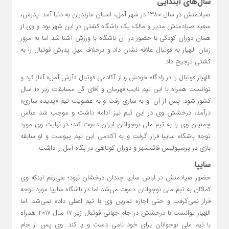
سال‌های ابتدایی
صیادمنش در سال ۱۳۸۰ در شهر آمل، استان مازندران به دنیا آمد. پدرش،
سعید صیادمنش مدیر و مالک یک باشگاه کشتی در این شهر بود و وی از
همان دوران کودکی با حضور در آن باشگاه با ورزش آشنا شد اما به مرور
زمان اللهیار به فوتبال علاقه نشان داد و برخلاف میل پدرش فوتبال را به
کشتی ترجیح داد.
اللهیار فوتبال را در زادگاه خودش و از آکادمی فوتبال «آرش آمل» آغاز کرد و
توانست همراه با این تیم نایب قهرمان و آقای گل مسابقات زیر ۱۰ سال
کشور شود. پس از آن او به ساری رفت و به عضویت تیم «پدیده ساری»
درآمد، درخشش وی در این تیم نیز ادامه داشت و موجب شد عباس
چمنیان وی را به تیم ملی نوجوانان ایران دعوت کند؛ در نهایت وی مورد
توجه باشگاه سایپا قرار گرفت و به آکادمی این تیم پیوست و او سابقه
بازی در پرسپولیس قائمشهر و دوران کوتاهی در پگاه آمل را داشت.
سایپا
حضور صیادمنش در لباس سایپا چندان درخشان نبود؛ علی‌رغم اینکه وی
کماکان به تیم ملی نوجوانان دعوت می‌شد اما در باشگاه سایپا مورد توجه
قرار نمی‌گرفت و حتی اجازه تمرین وی با تیم اصلی داده نمی‌شد. اما
اللهیار توانست با درخشش در جام جهانی فوتبال زیر ۱۷ سال ۲۰۱۷ همراه
با تیم ملی نوجوانان برای خود نامی دست و پا کند. وی پس از جام