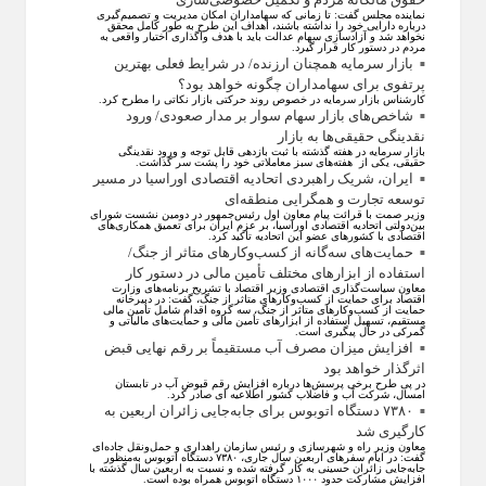
نماینده مجلس گفت: تا زمانی که سهامداران امکان مدیریت و تصمیم‌گیری
درباره دارایی خود را نداشته باشند، اهداف این طرح به طور کامل محقق
نخواهد شد و آزادسازی سهام عدالت باید با هدف واگذاری اختیار واقعی به
مردم در دستور کار قرار گیرد.
بازار سرمایه همچنان ارزنده/ در شرایط فعلی بهترین
پرتفوی برای سهامداران چگونه خواهد بود؟
کارشناس بازار سرمایه در خصوص روند حرکتی بازار نکاتی را مطرح کرد.
شاخص‌های بازار سهام سوار بر مدار صعودی/ ورود
نقدینگی حقیقی‌ها به بازار
بازار سرمایه در هفته گذشته با ثبت بازدهی قابل توجه و ورود نقدینگی
حقیقی، یکی از هفته‌های سبز معاملاتی خود را پشت سر گذاشت.
ایران، شریک راهبردی اتحادیه اقتصادی اوراسیا در مسیر
توسعه تجارت و همگرایی منطقه‌ای
وزیر صمت با قرائت پیام معاون اول رئیس‌جمهور در دومین نشست شورای
بین‌دولتی اتحادیه اقتصادی اوراسیا، بر عزم ایران برای تعمیق همکاری‌های
اقتصادی با کشورهای عضو این اتحادیه تأکید کرد.
حمایت‌های سه‌گانه از کسب‌وکارهای متاثر از جنگ/
استفاده از ابزارهای مختلف تأمین مالی در دستور کار
معاون سیاست‌گذاری اقتصادی وزیر اقتصاد با تشریح برنامه‌های وزارت
اقتصاد برای حمایت از کسب‌وکار‌های متاثر از جنگ، گفت: در دبیرخانه
حمایت از کسب‌وکار‌های متاثر از جنگ، سه گروه اقدام شامل تأمین مالی
مستقیم، تسهیل استفاده از ابزار‌های تأمین مالی و حمایت‌های مالیاتی و
گمرکی در حال پیگیری است.
افزایش میزان مصرف آب مستقیماً بر رقم نهایی قبض
اثرگذار خواهد بود
در پی طرح برخی پرسش‌ها درباره افزایش رقم قبوض آب در تابستان
امسال، شرکت آب و فاضلاب کشور اطلاعیه ای صادر کرد.
۷۳۸۰ دستگاه اتوبوس برای جابه‌جایی زائران اربعین به
کارگیری شد
معاون وزیر راه و شهرسازی و رئیس سازمان راهداری و حمل‌ونقل جاده‌ای
گفت: در ایام سفرهای اربعین سال جاری، ۷۳۸۰ دستگاه اتوبوس به‌منظور
جابه‌جایی زائران حسینی به‌ کار گرفته شده و نسبت به اربعین سال گذشته با
افزایش مشارکت حدود ۱۰۰۰ دستگاه اتوبوس همراه بوده است.