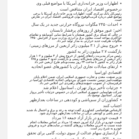
اظهارات وزیر خزانه‌داری آمریکا با مواضع قبلی وی
درخصوص اقتصاد ایران متناقض است
رئیس‌کل بانک مرکزی گفت: اظهارات وزیر خانه داری آمریکا با برخی
مواضع قبلی درباره قریب‌الوقوع بودن فروپاشی اقتصاد ایران در تعارض
است.
احداث۲۴۵۰ مگاوات نیروگاه حرارتی جدید در یک سال
اخیر؛ عبور موفق از روز‌های پرفشار تابستان
در حالی که شبکه برق کشور همچنان با شرایط دمایی کم‌سابقه و تقاضای
حداکثری مواجه است، معاون برق و انرژی وزارت نیرو از افزایش ۲۴۵۰
مگاوات ظرفیت جدید حرارتی به مدار تولید خبر داد.
خروج بیش از ۳.۱ میلیون زائر اربعین از مرزهای زمینی/
بازگشت ۲.۷ میلیون زائر به کشور
رئیس مرکز مدیریت راه‌های کشور از خروج بیش از ۳ میلیون و ۱۰۲ هزار
زائر اربعین از مرزهای شش‌گانه زمینی و بازگشت حدود ۲ میلیون و ۷۶۵
هزار زائر به کشور تا ساعت ۲۴ روز بیست‌ویکم طرح اربعین خبر داد
ارتقای مبادلات تجاری ایران با کشور‌های عضو اتحادیه
اقتصادی اوراسیا
وزیر صنعت، معدن و تجارت جمهوری اسلامی ایران، ضمن اعلام پایان
موفقیت‌آمیز دومین نشست شورای بین‌دولتی اتحادیه اقتصادی اوراسیا در
قرقیزستان، از تصویب جمع‌بندی‌های راهبردی این اجلاس خبر داد.
جزئیات تأخیر پرواز تهران ـ استانبول اعلام شد
شرکت هواپیمایی جمهوری اسلامی ایران در خصوص جزئیات تأخیر پرواز
تهران_ استانبول توضیح داد.
کشاورزان از سم‌پاشی و کوددهی در ساعات بعدازظهر
اجتناب کنند
کارشناس هواشناسی کشاورزی گفت:توجه به رعد و برق و احتمال باد شدید
از سم پاشی و کوددهی برگی در ساعات بعدازظهر خودداری شود.
قیمت خودرو در بازار آزاد جمعه ۱۶ مرداد
قیمت خودرو در بازار آزاد امروز جمعه ۱۶ مرداد بر اساس معاملات انجام
شده نسبت به آخرین معاملات روز‌های گذشته در سایت‌های خرید و فروش
خودرو به شرح زیر است.
آزادسازی سهام عدالت از سوی دولت، گامی برای تحقق
حقوق مالکانه مردم و تکمیل خصوصی‌سازی