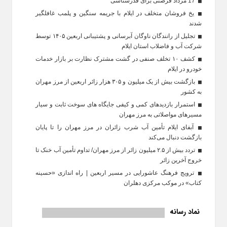
17 مرداد فرصتی برای قدرشناسی
یخ‌ فروشان متخلف در ایلام با جریمه سنگین و پلمب غافلگیر
شدند
تجلیل از رانندگان ناوگان آبرسانی و پشتیبانی اربعین ۱۴۰۵ توسط
شرکت آب و فاضلاب استان ایلام
کشف ۱۰ تخلف صنفی در گشت مشترک نظارت بر بازار خدمات
خودرو در ایلام
بازگشت بیش از یک میلیون و ۳۰۵ هزار زائر اربعین از مرز مهران
به کشور
استمرار بازدیدهای کمی و کیفی جایگاه‌ های سوخت ثابت و سیار
مسیرهای مواصلاتی به مرز مهران
آبفای ایلام تأمین آب شرب زائران در مرز مهران را تا پایان
بازگشت دنبال می‌کند
تردد بیش از ۲.۵ میلیون زائر از مرز مهران/ تداوم تأمین آب خنک تا
خروج آخرین زائر
ترویج فرهنگ عاشورایی در مسیر اربعین | راه‌ اندازی «حسینه
کتاب» در موکب مرکزی دهلران
نماد رسانه