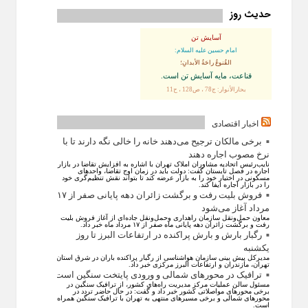
حدیث روز
آسایش تن
امام حسین علیه السلام:
القُنوعُ راحَةُ الأبدانِ؛
قناعت، مايه آسايش تن است.
بحارالأنوار: ج78 ، ص128 ، ح11
اخبار اقتصادی
برخی مالکان ترجیح می‌دهند خانه را خالی نگه دارند تا با
نرخ مصوب اجاره دهند
نایب‌رئیس اتحادیه مشاوران املاک تهران با اشاره به افزایش تقاضا در بازار
اجاره در فصل تابستان گفت: دولت باید در زمان اوج تقاضا، واحد‌های
مسکونی در اختیار خود را به بازار عرضه کند تا بتواند نقش تنظیم‌گری خود
را در بازار اجاره ایفا کند.
فروش بلیت رفت و برگشت زائران دهه پایانی صفر از ۱۷
مرداد آغاز می‌شود
معاون حمل‌ونقل سازمان راهداری وحمل‌و‌نقل جاده‌ای از آغاز فروش بلیت
رفت و برگشت زائران دهه پایانی ماه صفر از ۱۷ مرداد ماه خبر داد.
رگبار بارش و بارش پراکنده در ارتفاعات البرز تا روز
یکشنبه
مدیرکل پیش بینی سازمان هواشناسی از رگبار پراکنده باران در شرق استان
تهران، مازندران و ارتفاعات البرز مرکزی خبر داد.
ترافیک در محورهای شمالی و ورودی پایتخت سنگین است
مسئول سالن عملیات مرکز مدیریت راه‌های کشور، از ترافیک سنگین در
برخی محورهای مواصلاتی کشور خبر داد و گفت: در حال حاضر تردد در
محورهای شمالی و برخی مسیرهای منتهی به تهران با ترافیک سنگین همراه
است.