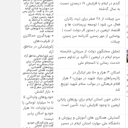
گندم در ایلام با افزایش ۱۷ درصدی نسبت
شدن ناوگان مورد نیاز برای
بازگشت زائران اربعین از
به سال گذشته
مرز مهران به مبادی اولیه
خبر داد و گفت: زائران پس
از ورود به پایانه مرزی
شهید رئیسی مهران
مرز چیلات از ۲۸ صفر برای تردد زائران
می‌توانند با مراجعه به
سکوهای مسافری، از
فعال می‌ شود | توسعه زیرساخت‌ ها و
ناوگان پیش‌بینی‌شده برای
بازگشت به شهرهای خود
اقتصاد اربعین در دستور کار دولت است |
استفاده کنند.
بهره‌گیری حداکثری
رونمایی از مهر رسمی گذرنامه مرز زمینی
از ظرفیت‌های
چیلات
ژئوپلیتیکی در مناطق
تجلیل سخنگوی دولت از میزبانی شایسته
آزاد
دبیر شورایعالی مناطق آزاد
مردم ایلام در اربعین | تأکید بر تداوم مسیر
کشور گفت:تدوین
برنامه‌های مشترک برای
خدمت‌ رسانی با انسجام ملی
شتاب‌بخشی به اجرای
پروژه‌های اقتصادی،
تقویت فضای کسب‌وکار،
اسکان ۳ هزار و ۵۰ نفر ایثارگر در
افزایش تولید صادرات‌محور
و بهره‌گیری حداکثری از
زائرسراهای بنیاد شهید در مهران؛ ۶ هزار
ظرفیت‌های ژئوپلیتیکی و
اقتصادی در دیدار دبیر
اقلام فرهنگی در موکب سلام شهید توزیع
شورایعالی مناطق آزاد و
استانداران مطرح شد.
شد
بازار کشش
خودرو‌های وارداتی ۵
ذخایر خون استان ایلام برای روزهای پایانی
تا ۱۰ میلیارد تومانی را
اربعین با وجود افزایش تردد تأمین است
ندارد/واردات ۱۱۰ هزار
خودرو امکان پذیر
گسترش همکاری‌ های آموزش و پرورش و
نیست
دانشگاه ملی مهارت استان ایلام در مسیر
دبیر واردکنندگان خودرو
گفت:بازار کشش