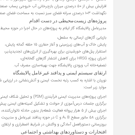
افزایش بیش از ۵۰ درصدی میزان بازچرخانی آب خروجی پساب صنعتی و کاهش برداشت از منابع آب زیرزمینی،
نگهداشت ۱۰۳ درصدی سرانه فضای سبز نسبت به مساحت فضای صنعتی پالایشگاه.
پروژه‌های زیست‌محیطی در دست اقدام
مدیرعامل پالایشگاه گاز ایلام به پروژه‌های در حال اجرا در حوزه محیط
بازیابی گازهای ارسالی به مشعل،
پایش خاک و آب‌های زیرزمینی و آغاز حفاری ۱۵ حلقه گمانه پایش،
استقرار پنل‌های خورشیدی برای بهره‌گیری از انرژی‌های تجدیدپذیر،
اجرای پروژه HRSG برای کاهش انتشار گازهای گلخانه‌ای،
تصفیه‌خانه آب ورودی پالایشگاه جهت بهینه‌سازی مصرف آب.
ارتقای سیستم ایمنی و پدافند غیرعامل پالایشگاه
نوریان با اشاره به کسب رتبه نخست ایمنی و آتش‌نشانی در ارزیابی
موارد زیر است:
اجرای پروژه‌های مدیریت ایمنی فرآیندی (PSM) و تحلیل شکاف ایمنی،
برگزاری جلسات درس‌آموزی از حوادث و تشکیل کمیته‌های ایمنی پیش‌راه‌اند
اجرای بیش از ۵ هزار پروانه فعالیت شعله‌باز بدون حادثه ناتوان‌کننده،
برگزاری ۵۸ مانور سطح A، B و C در حوزه پدافند غیرعامل و مدیریت بحران،
بروزرسانی دستورالعمل آمادگی و واکنش در شرایط اضطراری و ارتقای 
افتخارات و دستاوردهای بهداشتی و اجتماعی