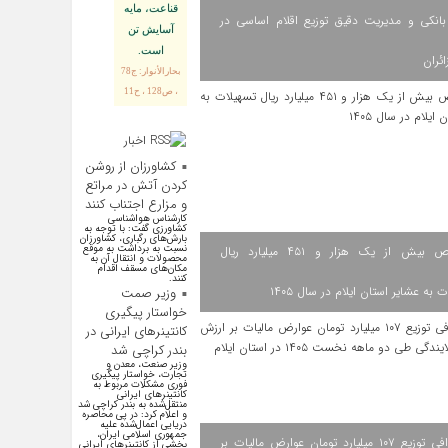
قناعت، مايه
انکی و مدیریت دقیق توزیع اقلام اساسی در
آسايش تن
است.
ائران
بحارالأنوار: ج78
، ص128 ، ح11
اخبار
اقتصادی
کشاورزان از روشن
کردن آتش در مراتع
و مزارع اجتناب کنند
کارشناس هواشناسی
کشاورزی گفت: با توجه به
بارش‌های رگباری، کشاورزان
نسبت به برداشت به موقع
اختصاص بیش از یک هزار و ۴۵۱ میلیارد ریال
محصولات و انتقال آن به
مکان‌های مسقف اقدام
کنند.
 به عشایر استان ایلام در سال ۱۴۰۵
وزیر صمت
خواستار پیگیری
کانتینرهای ایرانی در
بندر کراچی شد
وزیر صنعت، معدن و
تجارت، خواستار پیگیری
فوری مشکلات مربوط به
کانتینر‌های ایرانی
منتقل‌شده به بندر کراچی شد
و اعلام کرد: در پی محاصره
دریایی اعمال‌شده علیه
جمهوری اسلامی ایران،
اینفوگرافی توزیع ۱۰۷ میلیارد تومان عوارض مالیات بر
بخشی از کانتینر‌های ایرانی