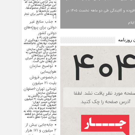
به بندر کراچی منتقل شد که
این موضوع مشکلاتی از
جمله در انتقال محموله‌ها،
ارزش افزوده و آلایندگی طی دو ماهه نخست ۱۴۰۵ در
تغییر بارنامه‌ها و
هزینه‌های تأخیر برای تجار
[…]
جذب منابع غیر
یلام
دولتی برای پروژه‌های
دولتی کشور
معاون وزیر راه و
 روزنامه
شهرسازیگفت: بهره‌گیری از
ظرفیت نهادهای عام‌المنفعه
و خیرین، یکی از
راهبردهای اصلی سازمان
مجری برای تنوع‌بخشی به
منابع مالی پروژه‌های
عمرانی و تسریع در اجرای
طرح‌های ملی است.
توضیح سازمان
هواپیمایی
درخصوص فروش
بلیت ۲۱ میلیون
تومانی تهران-اصفهان
سخنگوی سازمان
هواپیمایی در واکنش به
خبر فروش بلیت ۲۱ میلیون
تومانی مسیر تهران-
اصفهان، گفت: قیمت
اعلام‌شده مربوط به یک
پرواز مستقیم نبوده، بلکه به
سفر ترکیبی شامل دو قطعه
پروازی مجزا تعلق داشته
است.
جابه‌جایی بیش از
۲ میلیون و ۱۷۱ هزار