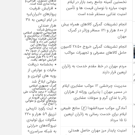
کد‌های دستوری، طراحی و
نخستین کمیته جامع رصد بازار در ایلام
پیاده سازی شده است.
جهت مبارزه با نوسان قیمت‌ ها و تأمین
افزایش ظرفیت
پروازهای «ایران‌ایر»
امنیت غذایی مستقر شده است
در ایام اربعین به ۳۸
انجام تشریفات گمرکی کالاهای همراه بیش
هزار صندلی
از ۸۰۰ هزار و ۱۲۱ مسافر وزائر در گمرک
مدیرعامل شرکت
هواپیمایی جمهوری اسلامی
مهران
ایران (هما) از برنامه‌ریزی و
افزایش ظرفیت پروازهای
اربعین خبر داد و گفت:
ظرفیت پروازهای این
انجام تشریفات گمرکی خروج ۲۸۵۰ کامیون
شرکت برای جابه‌جایی
زائران اربعین از حدود ۳۰
حامل کالاهای مصرفی و تجهیزات مواکب
هزار صندلی در برنامه اولیه،
به ۳۷ تا ۳۸ هزار صندلی
افزایش خواهد یافت.
بخشنامه دریافت
مردم مهران در خط مقدم خدمت به زائران
مالیات و عوارض از
اربعین قرار دارند
رویه های کولبری و
ملوانی ابلاغ شد
مدیریت چرخشی 12 موکب‌ عشایری ایلام
گمرک جمهوری اسلامی
ایران در بخشنامه‌ای،
در مسیر مهران | پذیرایی روزانه از هزاران
دریافت ۲ درصد مالیات علی
الحساب و مالیات و
زائر با غذای گرم و سوغات عشایری
عوارض ارزش افزوده در
رویه‌های کولبری و ملوانی
را ابلاغ کرد.
آمادگی موکب سیدالشهدا (ع) منابع طبیعی
ثبت رکورد تاریخی
ایلام برای خدمت‌ رسانی به زائران اربعین
تزریق ۵۹ هزار و ۲۲۰
مگاوات برق تولیدی
تا ۱۵ مرداد
نیروگاه‌های حرارتی
امنیت پایدار مرز مهران حاصل همدلی
به شبکه سراسری+