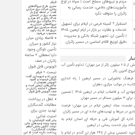
مردم و نیروهای مسلح است | سپاه در اوج
فیلم
مجری طرح نیروگاه‌های
مأموریت‌های دفاعی، خدمت‌ رسانی به
بخاری شرکت برق حرارتی
گفت: در لحظه اوج بار
زائران را متوقف نکرد
مصرف برق در تابستان
۱۴۰۵، بالغ بر ۵۹ هزار و
۲۲۰ مگاوات برق تولیدی
استقرار ۹ کمیته فرعی در ایلام برای تسهیل
نیروگاه‌های حرارتی به
شبکه سراسری برق کشور
خدمات و نظارت بر بازار در ایام اربعین ۱۴۰۵
تزریق شد که یک رکورد
محسوب می‌شود.
| تأمین ارز، تجهیز شبکه بانکی و مدیریت
فاصله زیادی میان
دقیق توزیع اقلام اساسی در مسیر زائران
نیاز کشور و میزان
تأمین ناوگان وجود
دارد/معطلی ۲ ساعته
بار
زائران در صف
تردد بیش از ۲.۵ میلیون زائر از مرز مهران/ تداوم تأمین آب
اتوبوس قابل قبول
وج آخرین زائر
نیست + فیلم
وزیر راه و شهرسازی گفت:
رهنگ عاشورایی در مسیر اربعین | راه‌ اندازی
ناوگان فرسوده و کمبود
اتوبوس همچنان از
تاب» در موکب مرکزی دهلران
چالش‌های اربعین است و
معطلی ۲ ساعته زائران در
تلاش جهادی آب و فاضلاب ایلام در اربعین ۱۴۰۵ | تضمین
صف اتوبوس قابل قبول
نیست.
افر در مسیر مهران
تعلل در پرداخت
مطالبات گندمکاران
 نشست ستاد اربعین ایلام در مرز مهران؛ فرصت‌
تهدید جدی برای
دی در مرزها و تهدیدهای جاده‌ ای در مسیر زائران
امنیت غذایی
داره کل آموزش فنی و حرفه‌ ای استان ایلام به‌
بنابر گفته کارشناسان، با
وجود وعده وعید‌های مکرر،
گاه برتر خدمت‌ رسانی در اربعین
دولت تاکنون بخش اعظم
مطالبات گندمکاران را
تحقق خرید تضمینی بیش از ۲۴۵ هزار تن گندم در ایلام با
پرداخت نکرده است که این