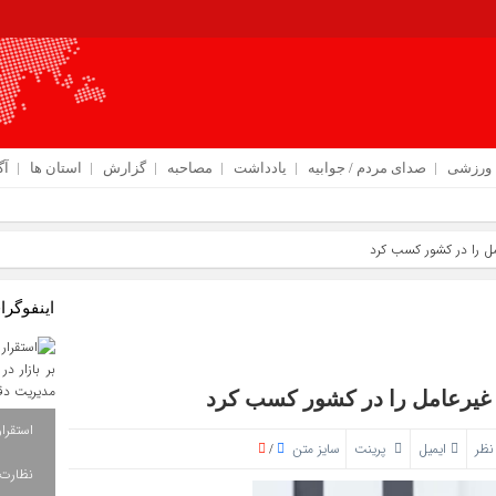
ورزشی
صدای مردم / جوابیه
یادداشت
مصاحبه
گزارش
استان ها
آگ
اینفوگرا
نظر
ایمیل
پرینت
سایز متن
/