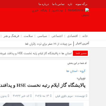
برگه نمونه
تازه
تماس با ما
درباره ما
خانه
اقتصادی
اجتماعی
سیاسی
سلامت
فرهنگ و هنر
آخرین اخبار
مرز چیلات از ۲۸ صفر برای تردد زائران فعال می‌ شود | توسعه زیرساخت‌ ها و ا
مسیر شما
استان ها
» پالایشگاه گاز ایلام رتبه نخست HSE و پدافند غیرعامل را در کشور کسب کرد
کد شما در این بخش
گروه :
استان ها
نوریان؛
پالایشگاه گاز ایلام رتبه نخست HSE و پدافند غیرعامل را در کشور کسب کرد
نویسنده :
مریم بالوی فیلی
13 مه 2025
کد خبر 30942
بدون 