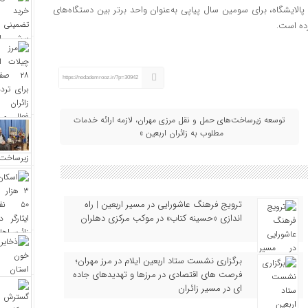
م تأکید کرد: واحد HSE و پدافند غیرعامل پالایشگاه، برای سومین سال پیاپی به‌عنوان واحد برتر بین دستگاه‌های
رده است.
https://nodademrooz.ir/?p=30942
توسعه زیرساخت‌های حمل و نقل مرزی مهران، لازمه ارائه خدمات
مطلوب به زائران اربعین »
ترویج فرهنگ عاشورایی در مسیر اربعین | راه‌
اندازی «حسینه کتاب» در موکب مرکزی دهلران
برگزاری نشست ستاد اربعین ایلام در مرز مهران؛
فرصت‌ های اقتصادی در مرزها و تهدیدهای جاده‌
ای در مسیر زائران