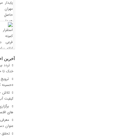
آخرین اخ
خنک تا خر
ترویج ف
«حسینه ک
کیفیت آب برای ۳ میلیون مس
برگزاری
های اقتصا
معرفی ا
عنوان دست