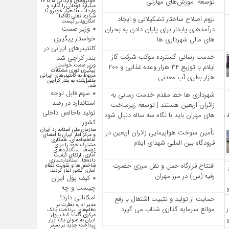
توسعه آموزش‌های مهارتی
خودرو‌های وارداتی ۵ تا ۱۰
میلیارد تومانی را ندارد و
واردات ۱۱۰ هزار خودرو با
شرایط فعلی تقاضا
لزوم اصلاح ساختار تشکیلاتی و ایجاد
امکان‌پذیر نیست
وزیر صمت
درآمدهای پایدار برای پایان دادن به بحران‌
خواستار پیگیری
های مالی شهرداری‌ ها
کانتینر‌های ایرانی در
خدمت رسانی گسترده موکب شرکت گاز
بندر کراچی شد
وزیر صمت خواستار
ایلام با توزیع ۳۴ هزار وعده غذایی و ۲۰۰
پیگیری فوری مشکلات
مربوط به کانتینر‌های ایرانی
هزار بطری آب معدنی
منتقل‌شده به بندر کراچی
شد.
سهم قابل توجه
شهرداری‌ ها خط مقدم خدمت ‌رسانی به
استاندارد در رصد
زائران اربعین هستند | توسعه زیرساخت
تولید ناخالص داخلی
‌های مهران باید با نگاه سه‌ ساله دنبال شود
کشور
سازمان ملی استاندارد ایران
تأمین سوخت هواپیمایی زائران اربعین در
و مرکز آمار ایران با امضای
تفاهم‌نامه‌ای، همکاری
فرودگاه بین المللی شهدای ایلام
مشترک خود را برای
توسعه استاندارد‌های
آماری، ارتقای کیفیت
داده‌ها، استانداردسازی
افتتاح قرارگاه حمل‌ و نقل مرزی حضرت
شاخص‌ها و تقویت نظام
آماری کشور آغاز کردند.
رقیه (س) در مرز مهران
کیف پول ایران
چیست و چه
امکاناتی دارد؟
حمایت از تولید و تثبیت اشتغال با رفع
مدیر اداره نظارت بر
موانع سرمایه‌ گذاری شتاب می‌ گیرد
نظام‌های پرداخت بانک
مرکزی گفت: کیف پول
ایران به عنوان یک ابزار
پرداخت جدید بر بستر