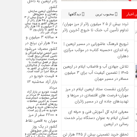
زائر اربعین به داخل
کشور
سخنگوی اربعین سازمان
 اخبار
محبوب ترین
دیدگاهها
راهداری و حمل‌ونقل
جاده‌ای از خروج بیش از ۳
میلیون و ۴۵ هزار زائر از
تردد بیش از ۲.۵ میلیون زائر از مرز مهران/
مرز‌های کشور و ورود بیش
از ۲ میلیون و ۱۷۱ هزار زائر
تداوم تأمین آب خنک تا خروج آخرین زائر
به کشور تا پایان روز ۱۲
مرداد خبر داد.
سالانه ۳ میلیون و
۲۰۰ هزار تن برنج در
ترویج فرهنگ عاشورایی در مسیر اربعین |
کشور مصرف می‌شود
راه‌ اندازی «حسینه کتاب» در موکب مرکزی
دبیر انجمن تولیدکنندگان و
دهلران
تامین کنندگان برنج گفت:
سیاست ممنوعیت واردات
برنج در فصل برداشت با
هدف حمایت از شالیکاران
تلاش جهادی آب و فاضلاب ایلام در اربعین
و برنج داخلی در کشور به
مرحله اجرا در آمده است.
۱۴۰۵ | تضمین کیفیت آب برای ۳ میلیون
قیمت خودرو در
مسافر در مسیر مهران
بازار آزاد سه‌شنبه ۱۳
مرداد
برگزاری نشست ستاد اربعین ایلام در مرز
قیمت خودرو در بازار آزاد
مهران؛ فرصت‌ های اقتصادی در مرزها و
امروز سه‌شنبه ۱۳ مرداد بر
اساس معاملات انجام شده
تهدیدهای جاده‌ ای در مسیر زائران
نسبت به آخرین معاملات
روز‌های گذشته در
سایت‌های خرید و فروش
خودرو به شرح زیر است.
معرفی اداره کل آموزش فنی و حرفه‌ ای
۲۲۰۰ سفر از مرز
استان ایلام به‌ عنوان دستگاه برتر خدمت‌
مهران به اقصی نقاط
رسانی در اربعین
کشور در یک روز
مدیرکل دفتر حمل‌ونقل
تحقق خرید تضمینی بیش از ۲۴۵ هزار تن
مسافری سازمان راهداری و
حمل‌ونقل جاده‌ای از فراهم