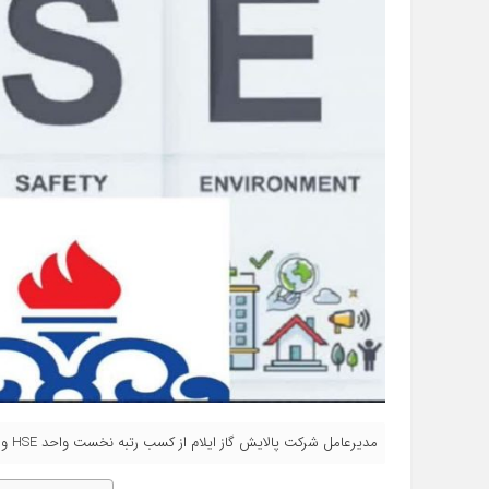
مدیرعامل شرکت پالایش گاز ایلام از کسب رتبه نخست واحد HSE و پدافند غیرعامل این پالایشگاه در میان پالایشگاه‌های گاز کشور خبر داد.