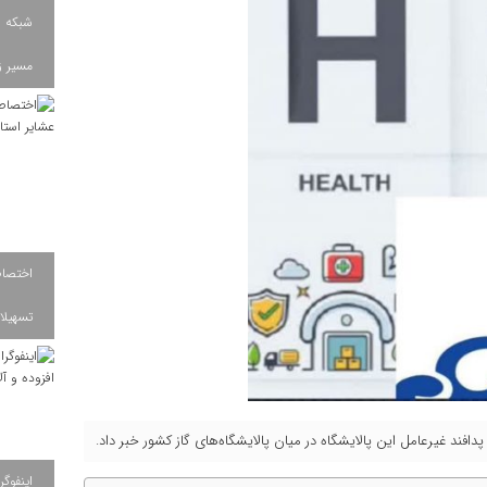
شبکه ب
مسیر ز
تسهیلات