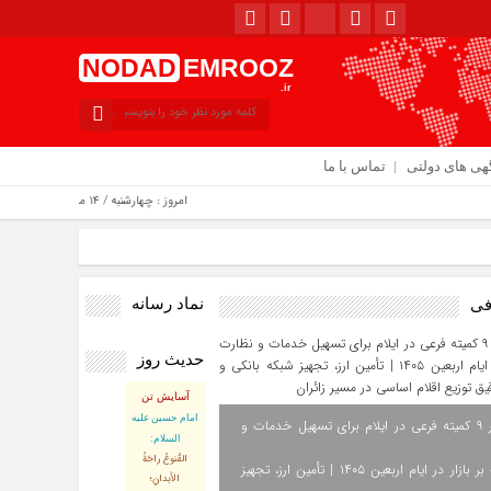
NODAD
EMROOZ
.ir
هی های دولتی
تماس با ما
امروز : چهارشنبه / ۱۴ مرداد / ۱۴۰۵
نماد رسانه
فی
حدیث روز
آسایش تن
امام حسین علیه
استقرار ۹ کمیته فرعی در ایلام برای تسهیل خدمات و
السلام:
القُنوعُ راحَةُ
نظارت بر بازار در ایام اربعین ۱۴۰۵ | تأمین ارز، تجهیز
الأبدانِ؛