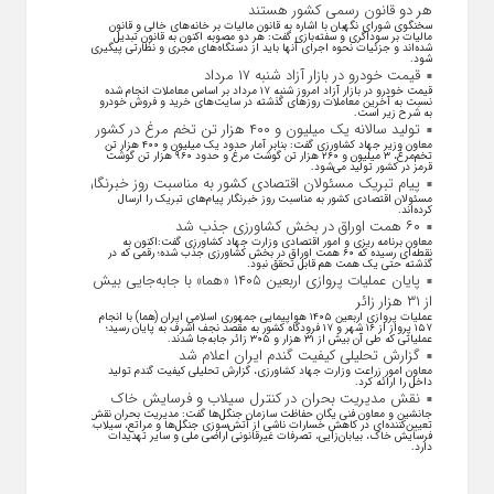
هر دو قانون رسمی کشور هستند
سخنگوی شورای نگهبان با اشاره به قانون مالیات بر خانه‌های خالی و قانون
مالیات بر سوداگری و سفته‌بازی گفت: هر دو مصوبه اکنون به قانون تبدیل
شده‌اند و جزئیات نحوه اجرای آنها باید از دستگاه‌های مجری و نظارتی پیگیری
شود.
قیمت خودرو در بازار آزاد شنبه ۱۷ مرداد
قیمت خودرو در بازار آزاد امروز شنبه ۱۷ مرداد بر اساس معاملات انجام شده
نسبت به آخرین معاملات روز‌های گذشته در سایت‌های خرید و فروش خودرو
به شرح زیر است.
تولید سالانه یک میلیون و ۴۰۰ هزار تن تخم مرغ در کشور
معاون وزیر جهاد کشاورزی گفت: بنابر آمار حدود یک میلیون و ۴۰۰ هزار تن
تخم‌مرغ، ۳ میلیون و ۲۶۰ هزار تن گوشت مرغ و حدود ۹۶۰ هزار تن گوشت
قرمز در کشور تولید می‌شود.
پیام تبریک مسئولان اقتصادی کشور به مناسبت روز خبرنگار
مسئولان اقتصادی کشور به مناسبت روز خبرنگار پیام‌های تبریک را ارسال
کرده‌اند.
۶۰ همت اوراق در بخش کشاورزی جذب شد
معاون برنامه ریزی و امور اقتصادی وزارت جهاد کشاورزی گفت:اکنون به
نقطه‌ای رسیده که ۶۰ همت اوراق در بخش کشاورزی جذب شده؛ رقمی که در
گذشته حتی یک همت هم قابل تحقق نبود.
پایان عملیات پروازی اربعین ۱۴۰۵ «هما» با جابه‌جایی بیش
از ۳۱ هزار زائر
عملیات پروازی اربعین ۱۴۰۵ هواپیمایی جمهوری اسلامی ایران (هما) با انجام
۱۵۷ پرواز از ۱۶ شهر و ۱۷ فرودگاه کشور به مقصد نجف اشرف به پایان رسید؛
عملیاتی که طی آن بیش از ۳۱ هزار و ۳۰۵ زائر جابه‌جا شدند.
گزارش تحلیلی کیفیت گندم ایران اعلام شد
معاون امور زراعت وزارت جهاد کشاورزی، گزارش تحلیلی کیفیت گندم تولید
داخل را ارائه کرد.
نقش مدیریت بحران در کنترل سیلاب و فرسایش خاک
جانشین و معاون فنی یگان حفاظت سازمان جنگل‌ها گفت: مدیریت بحران نقش
تعیین‌کننده‌ای در کاهش خسارات ناشی از آتش‌سوزی جنگل‌ها و مراتع، سیلاب،
فرسایش خاک، بیابان‌زایی، تصرفات غیرقانونی اراضی ملی و سایر تهدیدات
دارد.