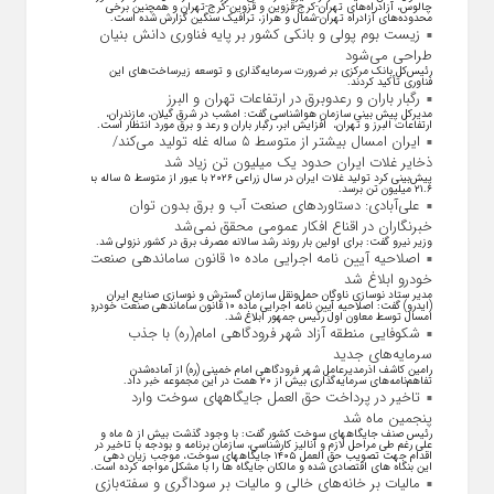
چالوس، آزادراه‌های تهران-کرج-قزوین و قزوین-کرج-تهران و همچنین برخی
محدوده‌های آزادراه تهران-شمال و هراز، ترافیک سنگین گزارش شده است.
زیست بوم پولی و بانکی کشور بر پایه فناوری دانش بنیان
طراحی می‌شود
رئیس‌کل بانک مرکزی بر ضرورت سرمایه‌گذاری و توسعه زیرساخت‌های این
فناوری تأکید کردند.
رگبار باران و رعدوبرق در ارتفاعات تهران و البرز
مدیرکل پیش بینی سازمان هواشناسی گفت: امشب در شرق گیلان، مازندران،
ارتفاعات البرز و تهران، افزایش ابر، رگبار باران و رعد و برق مورد انتظار است.
ایران امسال بیشتر از متوسط ۵ ساله غله تولید می‌کند/
ذخایر غلات ایران حدود یک میلیون تن زیاد شد
پیش‌بینی کرد تولید غلات ایران در سال زراعی ۲۰۲۶ با عبور از متوسط ۵ ساله به
۲۱.۶ میلیون تن برسد.
علی‌آبادی: دستاورد‌های صنعت آب و برق بدون توان
خبرنگاران در اقناع افکار عمومی محقق نمی‌شد
وزیر نیرو گفت: برای اولین بار روند رشد سالانه مصرف برق در کشور نزولی شد.
اصلاحیه آیین نامه اجرایی ماده ۱۰ قانون ساماندهی صنعت
خودرو ابلاغ شد
مدیر ستاد نوسازی ناوگان حمل‌ونقل سازمان گسترش و نوسازی صنایع ایران
(ایدرو) گفت: اصلاحیه آیین نامه اجرایی ماده ۱۰ قانون ساماندهی صنعت خودرو
امسال توسط معاون اول رئیس جمهور ابلاغ شد.
شکوفایی منطقه آزاد شهر فرودگاهی امام(ره) با جذب
سرمایه‌های جدید
رامین کاشف اذرمدیرعامل شهر فرودگاهی امام خمینی (ره) از آماده‌شدن
تفاهم‌نامه‌های سرمایه‌گذاری بیش از ۲۰ همت در این مجموعه خبر داد.
تاخیر در پرداخت حق العمل جایگاههای سوخت وارد
پنجمین ماه شد
رئیس صنف جایگاههای سوخت کشور گفت: با وجود گذشت بیش از ۵ ماه و
علی رغم طی مراحل لازم و آنالیز کارشناسی، سازمان برنامه و بودجه با تاخیر در
اقدام جهت تصویب حق العمل ۱۴۰۵ جایگاههای سوخت، موجب زیان دهی
این بنگاه های اقتصادی شده و مالکان جایگاه ها را با مشکل مواجه کرده است.
مالیات بر خانه‌های خالی و مالیات بر سوداگری و سفته‌بازی