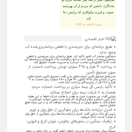
ماندگار)، دانشى كه مردم از آن بهره‏‌مند
شوند، و فرزند نيكوكارى كه برايش دعا
كند.
ميزان الحكمه، ح 14287
اخبار اقتصادی
هیچ برنامه‌ای برای جیره‌بندی یا قطعی برنامه‌ریزی‌شده آب
وجود ندارد
سخنگوی صنعت آب کشور تأکید کرد: هیچ برنامه‌ای برای جیره‌بندی یا قطعی
برنامه‌ریزی‌شده آب وجود ندارد و تنها درخواست ما از شهروندان و رسانه‌ها این
است که با اطلاع‌رسانی مناسب، مردم را به مدیریت مصرف تشویق کنند.
پرداخت ۳ هزار و ۶۹۵ میلیارد تومان پرداخت خسارت از
سوی صندوق تأمین
مدیرعامل صندوق تأمین خسارت‌های بدنی گفت: صندوق تأمین خسارت‌های
بدنی از ابتدای سال ۱۴۰۵ تاکنون، ۳۶ هزار و ۹۵۰ میلیارد ریال خسارت به ۷
هزار و ۴۸۷ نفر از زیان‌دیدگان پرداخت کرده است.
تأکید رئیس کل بیمه مرکزی بر پرداخت خسارت مردم؛
هشدار به ۸ شرکت‌ بیمه برای اصلاح عملکرد
رضایی گفت: من به‌صورت جدی به هفت یا هشت شرکت قطعاً در این هفته
تذکر کتبی داده‌ام و اعلام کرده‌ام که اگر ظرف مدت معین نتوانند خودشان را
اصلاح کنند، با تعلیق فروش در آن رشته مواجه خواهند شد و در این زمینه هیچ
تعارفی نداریم.
کنترل ترازنامه بانک‌ها برای جلوگیری از خلق پول و تورم
رئیس کل بانک مرکزی گفت: کنترل ترازنامه بانک‌ها برای جلوگیری از خلق پول
و تورم با جدیت دنبال می‌شود.
ترافیک سنگین در محورهای چالوس، تهران-کرج و قزوین-
کرج
مسئول سالن عملیات مرکز مدیریت راه‌های کشور گفت: در حال حاضر در محور