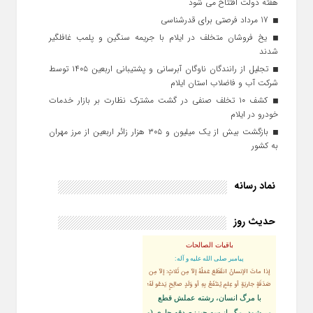
هفته دولت افتتاح می شود
17 مرداد فرصتی برای قدرشناسی
یخ‌ فروشان متخلف در ایلام با جریمه سنگین و پلمب غافلگیر
شدند
تجلیل از رانندگان ناوگان آبرسانی و پشتیبانی اربعین ۱۴۰۵ توسط
شرکت آب و فاضلاب استان ایلام
کشف ۱۰ تخلف صنفی در گشت مشترک نظارت بر بازار خدمات
خودرو در ایلام
بازگشت بیش از یک میلیون و ۳۰۵ هزار زائر اربعین از مرز مهران
به کشور
نماد رسانه
حدیث روز
باقیات الصالحات
پيامبر صلى‏ الله‏ عليه ‏و‏ آله:
إذا ماتَ الإنسانُ انقَطَعَ عَمَلُهُ إلاّ مِن ثَلاثٍ: إلاّ مِن
صَدَقَةٍ جاريَةٍ أو عِلمٍ يُنتَفَعُ بِهِ أو وَلَدٍ صالِحٍ يَدعُو لَهُ؛
با مرگ انسان، رشته عملش قطع
مى‌شود، مگر از سه چيز: صدقه جارى (و