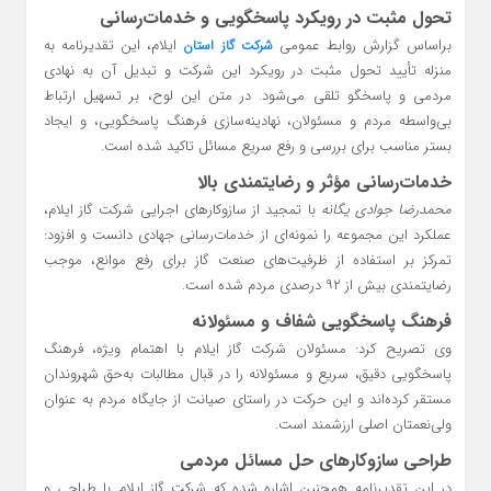
تحول مثبت در رویکرد پاسخگویی و خدمات‌رسانی
براساس گزارش روابط عمومی
ایلام، این تقدیرنامه به
شرکت گاز استان
منزله تأیید تحول مثبت در رویکرد این شرکت و تبدیل آن به نهادی
مردمی و پاسخگو تلقی می‌شود. در متن این لوح، بر تسهیل ارتباط
بی‌واسطه مردم و مسئولان، نهادینه‌سازی فرهنگ پاسخگویی، و ایجاد
بستر مناسب برای بررسی و رفع سریع مسائل تاکید شده است.
خدمات‌رسانی مؤثر و رضایتمندی بالا
محمدرضا جوادی یگانه
با تمجید از سازوکارهای اجرایی شرکت گاز ایلام،
عملکرد این مجموعه را نمونه‌ای از خدمات‌رسانی جهادی دانست و افزود:
تمرکز بر استفاده از ظرفیت‌های صنعت گاز برای رفع موانع، موجب
رضایتمندی بیش از ۹۲ درصدی مردم شده است.
فرهنگ پاسخگویی شفاف و مسئولانه
وی تصریح کرد: مسئولان شرکت گاز ایلام با اهتمام ویژه، فرهنگ
پاسخگویی دقیق، سریع و مسئولانه را در قبال مطالبات به‌حق شهروندان
مستقر کرده‌اند و این حرکت در راستای صیانت از جایگاه مردم به عنوان
ولی‌نعمتان اصلی ارزشمند است.
طراحی سازوکارهای حل مسائل مردمی
در این تقدیرنامه همچنین اشاره شده که شرکت گاز ایلام با طراحی و