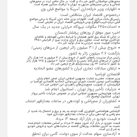
محورهای مواصلاتی کشور خبر داد و گفت: در حال حاضر تردد در محورهای
شمالی و برخی مسیرهای منتهی به تهران با ترافیک سنگین همراه است.
اظهارات وزیر خزانه‌داری آمریکا با مواضع قبلی وی
درخصوص اقتصاد ایران متناقض است
رئیس‌کل بانک مرکزی گفت: اظهارات وزیر خانه داری آمریکا با برخی مواضع
قبلی درباره قریب‌الوقوع بودن فروپاشی اقتصاد ایران در تعارض است.
احداث۲۴۵۰ مگاوات نیروگاه حرارتی جدید در یک سال
اخیر؛ عبور موفق از روز‌های پرفشار تابستان
در حالی که شبکه برق کشور همچنان با شرایط دمایی کم‌سابقه و تقاضای
حداکثری مواجه است، معاون برق و انرژی وزارت نیرو از افزایش ۲۴۵۰
مگاوات ظرفیت جدید حرارتی به مدار تولید خبر داد.
خروج بیش از ۳.۱ میلیون زائر اربعین از مرزهای زمینی/
بازگشت ۲.۷ میلیون زائر به کشور
رئیس مرکز مدیریت راه‌های کشور از خروج بیش از ۳ میلیون و ۱۰۲ هزار زائر
اربعین از مرزهای شش‌گانه زمینی و بازگشت حدود ۲ میلیون و ۷۶۵ هزار زائر
به کشور تا ساعت ۲۴ روز بیست‌ویکم طرح اربعین خبر داد
ارتقای مبادلات تجاری ایران با کشور‌های عضو اتحادیه
اقتصادی اوراسیا
وزیر صنعت، معدن و تجارت جمهوری اسلامی ایران، ضمن اعلام پایان
موفقیت‌آمیز دومین نشست شورای بین‌دولتی اتحادیه اقتصادی اوراسیا در
قرقیزستان، از تصویب جمع‌بندی‌های راهبردی این اجلاس خبر داد.
جزئیات تأخیر پرواز تهران ـ استانبول اعلام شد
شرکت هواپیمایی جمهوری اسلامی ایران در خصوص جزئیات تأخیر پرواز
تهران_ استانبول توضیح داد.
کشاورزان از سم‌پاشی و کوددهی در ساعات بعدازظهر اجتناب
کنند
کارشناس هواشناسی کشاورزی گفت:توجه به رعد و برق و احتمال باد شدید از
سم پاشی و کوددهی برگی در ساعات بعدازظهر خودداری شود.
قیمت خودرو در بازار آزاد جمعه ۱۶ مرداد
قیمت خودرو در بازار آزاد امروز جمعه ۱۶ مرداد بر اساس معاملات انجام شده
نسبت به آخرین معاملات روز‌های گذشته در سایت‌های خرید و فروش خودرو
به شرح زیر است.
آزادسازی سهام عدالت از سوی دولت، گامی برای تحقق