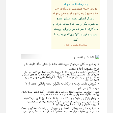
پيامبر صلى‏ الله‏ عليه ‏و‏ آله:
إذا ماتَ الإنسانُ انقَطَعَ عَمَلُهُ إلاّ مِن ثَلاثٍ: إلاّ مِن
صَدَقَةٍ جاريَةٍ أو عِلمٍ يُنتَفَعُ بِهِ أو وَلَدٍ صالِحٍ يَدعُو لَهُ؛
با مرگ انسان، رشته عملش قطع
مى‌شود، مگر از سه چيز: صدقه جارى (و
ماندگار)، دانشى كه مردم از آن بهره‏‌مند
شوند، و فرزند نيكوكارى كه برايش دعا
كند.
ميزان الحكمه، ح 14287
اخبار اقتصادی
برخی مالکان ترجیح می‌دهند خانه را خالی نگه دارند تا با
نرخ مصوب اجاره دهند
نایب‌رئیس اتحادیه مشاوران املاک تهران با اشاره به افزایش تقاضا در بازار
اجاره در فصل تابستان گفت: دولت باید در زمان اوج تقاضا، واحد‌های مسکونی
در اختیار خود را به بازار عرضه کند تا بتواند نقش تنظیم‌گری خود را در بازار
اجاره ایفا کند.
فروش بلیت رفت و برگشت زائران دهه پایانی صفر از ۱۷
مرداد آغاز می‌شود
معاون حمل‌ونقل سازمان راهداری وحمل‌و‌نقل جاده‌ای از آغاز فروش بلیت رفت و
برگشت زائران دهه پایانی ماه صفر از ۱۷ مرداد ماه خبر داد.
رگبار بارش و بارش پراکنده در ارتفاعات البرز تا روز یکشنبه
مدیرکل پیش بینی سازمان هواشناسی از رگبار پراکنده باران در شرق استان
تهران، مازندران و ارتفاعات البرز مرکزی خبر داد.
ترافیک در محورهای شمالی و ورودی پایتخت سنگین است
مسئول سالن عملیات مرکز مدیریت راه‌های کشور، از ترافیک سنگین در برخی