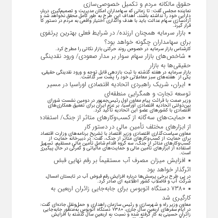
حقوق مالکانه مردم و تکمیل خصوصی‌سازی
نماینده مجلس گفت: تا زمانی که سهامداران امکان مدیریت و تصمیم‌گیری درباره
دارایی خود را نداشته باشند، اهداف این طرح به طور کامل محقق نخواهد شد و
آزادسازی سهام عدالت باید با هدف واگذاری اختیار واقعی به مردم در دستور کار
قرار گیرد.
بازار سرمایه همچنان ارزنده/ در شرایط فعلی بهترین پرتفوی
برای سهامداران چگونه خواهد بود؟
کارشناس بازار سرمایه در خصوص روند حرکتی بازار نکاتی را مطرح کرد.
شاخص‌های بازار سهام سوار بر مدار صعودی/ ورود نقدینگی
حقیقی‌ها به بازار
بازار سرمایه در هفته گذشته با ثبت بازدهی قابل توجه و ورود نقدینگی حقیقی،
یکی از هفته‌های سبز معاملاتی خود را پشت سر گذاشت.
ایران، شریک راهبردی اتحادیه اقتصادی اوراسیا در مسیر
توسعه تجارت و همگرایی منطقه‌ای
وزیر صمت با قرائت پیام معاون اول رئیس‌جمهور در دومین نشست شورای
بین‌دولتی اتحادیه اقتصادی اوراسیا، بر عزم ایران برای تعمیق همکاری‌های
اقتصادی با کشورهای عضو این اتحادیه تأکید کرد.
حمایت‌های سه‌گانه از کسب‌وکارهای متاثر از جنگ/ استفاده
از ابزارهای مختلف تأمین مالی در دستور کار
معاون سیاست‌گذاری اقتصادی وزیر اقتصاد با تشریح برنامه‌های وزارت اقتصاد
برای حمایت از کسب‌وکار‌های متاثر از جنگ، گفت: در دبیرخانه حمایت از
کسب‌وکار‌های متاثر از جنگ، سه گروه اقدام شامل تأمین مالی مستقیم، تسهیل
استفاده از ابزار‌های تأمین مالی و حمایت‌های مالیاتی و گمرکی در حال پیگیری
است.
افزایش میزان مصرف آب مستقیماً بر رقم نهایی قبض
اثرگذار خواهد بود
در پی طرح برخی پرسش‌ها درباره افزایش رقم قبوض آب در تابستان امسال،
شرکت آب و فاضلاب کشور اطلاعیه ای صادر کرد.
۷۳۸۰ دستگاه اتوبوس برای جابه‌جایی زائران اربعین به
کارگیری شد
معاون وزیر راه و شهرسازی و رئیس سازمان راهداری و حمل‌ونقل جاده‌ای گفت:
در ایام سفرهای اربعین سال جاری، ۷۳۸۰ دستگاه اتوبوس به‌منظور جابه‌جایی
زائران حسینی به‌ کار گرفته شده و نسبت به اربعین سال گذشته با افزایش