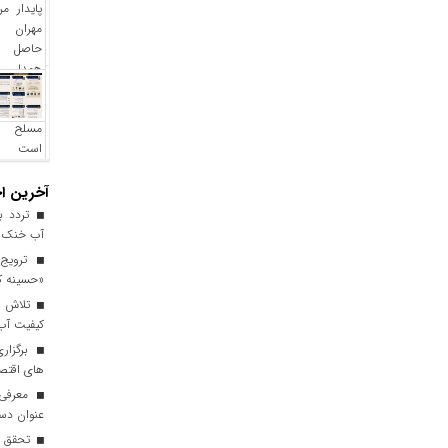
آخرین اخ
آب خنک تا
ترویج 
«حسینه ک
کیفیت آب برای ۳ میلیون مس
برگزاری
های اقتصا
معرفی ا
عنوان دست