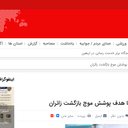
ورزشی
صدای مردم / جوابیه
یادداشت
مصاحبه
گزارش
استان ها
آگ
امروز : چهارشنب
ف پوشش موج بازگشت زائران
اینفوگرا
 با هدف پوشش موج بازگشت زائران
بدون نظر
ایمیل
پرینت
سایز متن
/