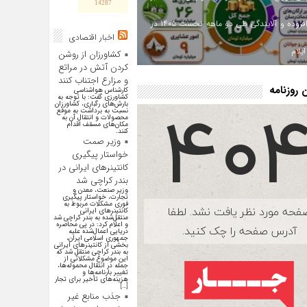
14287
ارزش افزوده و آلایندگی طی دو ماهه نخست ۱۴۰۵ در
اخبار اقتصادی
یلام
کشاورزان از روشن
کردن آتش در مراتع
و مزارع اجتناب کنند
روزنامه
کارشناس هواشناسی
کشاورزی گفت: با توجه به
بارش‌های رگباری، کشاورزان
نسبت به برداشت به موقع
محصولات و انتقال آن به
مکان‌های مسقف اقدام
کنند.
وزیر صمت
خواستار پیگیری
کانتینرهای ایرانی در
بندر کراچی شد
وزیر صنعت، معدن و
تجارت، خواستار پیگیری
فوری مشکلات مربوط به
کانتینر‌های ایرانی
منتقل‌شده به بندر کراچی شد
و اعلام کرد: در پی محاصره
دریایی اعمال‌شده علیه
جمهوری اسلامی ایران،
بخشی از کانتینر‌های ایرانی
به بندر کراچی منتقل شد که
این موضوع مشکلاتی از
جمله در انتقال محموله‌ها،
تغییر بارنامه‌ها و
هزینه‌های تأخیر برای تجار
[…]
جذب منابع غیر