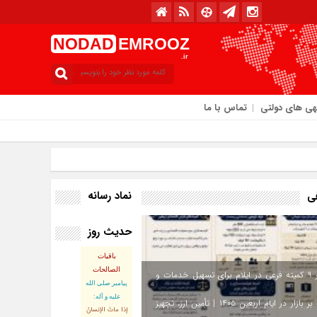
NODAD
EMROOZ
.ir
هی های دولتی
تماس با ما
ه / ۱۴ مرداد / ۱۴۰۵
نماد رسانه
فی
حدیث روز
باقیات
الصالحات
استقرار ۹ کمیته فرعی در ایلام برای تسهیل خدمات و
پيامبر صلى‏ الله‏
عليه ‏و‏ آله:
نظارت بر بازار در ایام اربعین ۱۴۰۵ | تأمین ارز، تجهیز
إذا ماتَ الإنسانُ