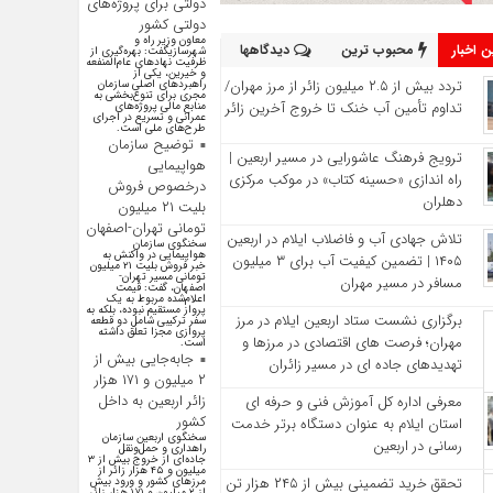
دولتی برای پروژه‌های
دولتی کشور
معاون وزیر راه و
 اخبار
محبوب ترین
دیدگاهها
شهرسازیگفت: بهره‌گیری از
ظرفیت نهادهای عام‌المنفعه
و خیرین، یکی از
تردد بیش از ۲.۵ میلیون زائر از مرز مهران/
راهبردهای اصلی سازمان
مجری برای تنوع‌بخشی به
تداوم تأمین آب خنک تا خروج آخرین زائر
منابع مالی پروژه‌های
عمرانی و تسریع در اجرای
طرح‌های ملی است.
توضیح سازمان
ترویج فرهنگ عاشورایی در مسیر اربعین |
هواپیمایی
راه‌ اندازی «حسینه کتاب» در موکب مرکزی
درخصوص فروش
دهلران
بلیت ۲۱ میلیون
تومانی تهران-اصفهان
تلاش جهادی آب و فاضلاب ایلام در اربعین
سخنگوی سازمان
هواپیمایی در واکنش به
۱۴۰۵ | تضمین کیفیت آب برای ۳ میلیون
خبر فروش بلیت ۲۱ میلیون
تومانی مسیر تهران-
مسافر در مسیر مهران
اصفهان، گفت: قیمت
اعلام‌شده مربوط به یک
پرواز مستقیم نبوده، بلکه به
برگزاری نشست ستاد اربعین ایلام در مرز
سفر ترکیبی شامل دو قطعه
پروازی مجزا تعلق داشته
مهران؛ فرصت‌ های اقتصادی در مرزها و
است.
جابه‌جایی بیش از
تهدیدهای جاده‌ ای در مسیر زائران
۲ میلیون و ۱۷۱ هزار
زائر اربعین به داخل
معرفی اداره کل آموزش فنی و حرفه‌ ای
کشور
استان ایلام به‌ عنوان دستگاه برتر خدمت‌
سخنگوی اربعین سازمان
رسانی در اربعین
راهداری و حمل‌ونقل
جاده‌ای از خروج بیش از ۳
میلیون و ۴۵ هزار زائر از
تحقق خرید تضمینی بیش از ۲۴۵ هزار تن
مرز‌های کشور و ورود بیش
از ۲ میلیون و ۱۷۱ هزار زائر