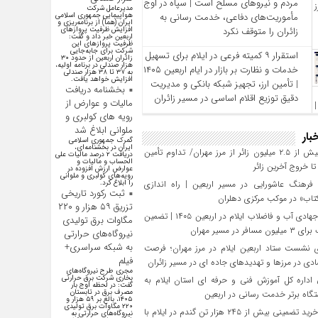
مردم و نیروهای مسلح است | سپاه در اوج
مدیرعامل شرکت
مأموریت‌های دفاعی، خدمت‌ رسانی به
هواپیمایی جمهوری اسلامی
ایران (هما) از برنامه‌ریزی و
زائران را متوقف نکرد
افزایش ظرفیت پروازهای
اربعین خبر داد و گفت:
ظرفیت پروازهای این
شرکت برای جابه‌جایی
استقرار ۹ کمیته فرعی در ایلام برای تسهیل
زائران اربعین از حدود ۳۰
هزار صندلی در برنامه اولیه،
خدمات و نظارت بر بازار در ایام اربعین ۱۴۰۵
به ۳۷ تا ۳۸ هزار صندلی
افزایش خواهد یافت.
| تأمین ارز، تجهیز شبکه بانکی و مدیریت
بخشنامه دریافت
دقیق توزیع اقلام اساسی در مسیر زائران
مالیات و عوارض از
رویه های کولبری و
ملوانی ابلاغ شد
بار
گمرک جمهوری اسلامی
ایران در بخشنامه‌ای،
تردد بیش از ۲.۵ میلیون زائر از مرز مهران/ تداوم تأمین
دریافت ۲ درصد مالیات علی
الحساب و مالیات و
 خروج آخرین زائر
عوارض ارزش افزوده در
رویه‌های کولبری و ملوانی
فرهنگ عاشورایی در مسیر اربعین | راه‌ اندازی
را ابلاغ کرد.
ثبت رکورد تاریخی
تاب» در موکب مرکزی دهلران
تزریق ۵۹ هزار و ۲۲۰
تلاش جهادی آب و فاضلاب ایلام در اربعین ۱۴۰۵ | تضمین
مگاوات برق تولیدی
افر در مسیر مهران
نیروگاه‌های حرارتی
به شبکه سراسری+
 نشست ستاد اربعین ایلام در مرز مهران؛ فرصت‌
فیلم
دی در مرزها و تهدیدهای جاده‌ ای در مسیر زائران
مجری طرح نیروگاه‌های
بخاری شرکت برق حرارتی
داره کل آموزش فنی و حرفه‌ ای استان ایلام به‌
گفت: در لحظه اوج بار
مصرف برق در تابستان
گاه برتر خدمت‌ رسانی در اربعین
۱۴۰۵، بالغ بر ۵۹ هزار و
۲۲۰ مگاوات برق تولیدی
تحقق خرید تضمینی بیش از ۲۴۵ هزار تن گندم در ایلام با
نیروگاه‌های حرارتی به