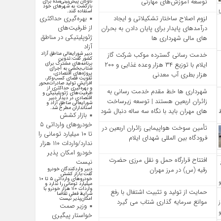
توسعه آموزش‌های مهارتی
ناوگان پیش‌بینی‌شده برای
بازگشت به شهرهای خود
استفاده کنند.
بهره‌گیری حداکثری
لزوم اصلاح ساختار تشکیلاتی و ایجاد
از ظرفیت‌های
درآمدهای پایدار برای پایان دادن به بحران‌
ژئوپلیتیکی در مناطق
های مالی شهرداری‌ ها
آزاد
دبیر شورایعالی مناطق آزاد
خدمت رسانی گسترده موکب شرکت گاز
کشور گفت:تدوین
برنامه‌های مشترک برای
ایلام با توزیع ۳۴ هزار وعده غذایی و ۲۰۰
شتاب‌بخشی به اجرای
پروژه‌های اقتصادی،
هزار بطری آب معدنی
تقویت فضای کسب‌وکار،
افزایش تولید صادرات‌محور
و بهره‌گیری حداکثری از
شهرداری‌ ها خط مقدم خدمت ‌رسانی به
ظرفیت‌های ژئوپلیتیکی و
اقتصادی در دیدار دبیر
زائران اربعین هستند | توسعه زیرساخت
شورایعالی مناطق آزاد و
استانداران مطرح شد.
‌های مهران باید با نگاه سه‌ ساله دنبال شود
بازار کشش
خودرو‌های وارداتی ۵
تأمین سوخت هواپیمایی زائران اربعین در
تا ۱۰ میلیارد تومانی را
فرودگاه بین المللی شهدای ایلام
ندارد/واردات ۱۱۰ هزار
خودرو امکان پذیر
افتتاح قرارگاه حمل‌ و نقل مرزی حضرت
نیست
رقیه (س) در مرز مهران
دبیر واردکنندگان خودرو
گفت:بازار کشش
خودرو‌های وارداتی ۵ تا ۱۰
میلیارد تومانی را ندارد و
واردات ۱۱۰ هزار خودرو با
حمایت از تولید و تثبیت اشتغال با رفع
شرایط فعلی تقاضا
امکان‌پذیر نیست
موانع سرمایه‌ گذاری شتاب می‌ گیرد
وزیر صمت
خواستار پیگیری