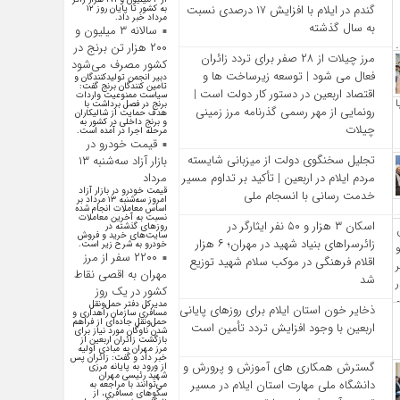
گندم در ایلام با افزایش ۱۷ درصدی نسبت
به کشور تا پایان روز ۱۲
مرداد خبر داد.
به سال گذشته
سالانه ۳ میلیون و
۲۰۰ هزار تن برنج در
مرز چیلات از ۲۸ صفر برای تردد زائران
کشور مصرف می‌شود
فعال می‌ شود | توسعه زیرساخت‌ ها و
دبیر انجمن تولیدکنندگان و
تامین کنندگان برنج گفت:
اقتصاد اربعین در دستور کار دولت است |
سیاست ممنوعیت واردات
برنج در فصل برداشت با
رونمایی از مهر رسمی گذرنامه مرز زمینی
هدف حمایت از شالیکاران
و برنج داخلی در کشور به
چیلات
مرحله اجرا در آمده است.
قیمت خودرو در
تجلیل سخنگوی دولت از میزبانی شایسته
بازار آزاد سه‌شنبه ۱۳
مردم ایلام در اربعین | تأکید بر تداوم مسیر
مرداد
قیمت خودرو در بازار آزاد
خدمت‌ رسانی با انسجام ملی
امروز سه‌شنبه ۱۳ مرداد بر
اساس معاملات انجام شده
نسبت به آخرین معاملات
اسکان ۳ هزار و ۵۰ نفر ایثارگر در
روز‌های گذشته در
سایت‌های خرید و فروش
زائرسراهای بنیاد شهید در مهران؛ ۶ هزار
خودرو به شرح زیر است.
۲۲۰۰ سفر از مرز
اقلام فرهنگی در موکب سلام شهید توزیع
مهران به اقصی نقاط
شد
کشور در یک روز
مدیرکل دفتر حمل‌ونقل
ذخایر خون استان ایلام برای روزهای پایانی
مسافری سازمان راهداری و
حمل‌ونقل جاده‌ای از فراهم
اربعین با وجود افزایش تردد تأمین است
شدن ناوگان مورد نیاز برای
بازگشت زائران اربعین از
مرز مهران به مبادی اولیه
خبر داد و گفت: زائران پس
گسترش همکاری‌ های آموزش و پرورش و
از ورود به پایانه مرزی
شهید رئیسی مهران
دانشگاه ملی مهارت استان ایلام در مسیر
می‌توانند با مراجعه به
سکوهای مسافری، از