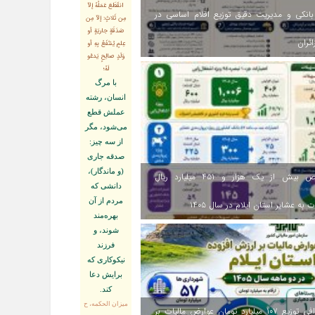
انقَطَعَ عَمَلُهُ إلاّ
انکی و مدیریت دقیق توزیع اقلام اساسی در
مِن ثَلاثٍ: إلاّ مِن
صَدَقَةٍ جاريَةٍ أو
ائران
عِلمٍ يُنتَفَعُ بِهِ أو
وَلَدٍ صالِحٍ يَدعُو
لَهُ؛
با مرگ
انسان، رشته
عملش قطع
مى‌شود، مگر
از سه چيز:
صدقه جارى
(و ماندگار)،
اختصاص بیش از یک هزار و ۴۵۱ میلیارد ریال
دانشى كه
مردم از آن
 به عشایر استان ایلام در سال ۱۴۰۵
بهره‏‌مند
شوند، و
فرزند
نيكوكارى كه
برايش دعا
كند.
ميزان الحكمه، ح
اینفوگرافی توزیع ۱۰۷ میلیارد تومان عوارض مالیات بر