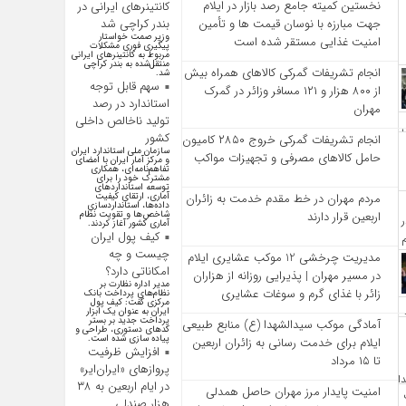
نخستین کمیته جامع رصد بازار در ایلام
کانتینر‌های ایرانی در
بندر کراچی شد
جهت مبارزه با نوسان قیمت‌ ها و تأمین
وزیر صمت خواستار
امنیت غذایی مستقر شده است
پیگیری فوری مشکلات
مربوط به کانتینر‌های ایرانی
منتقل‌شده به بندر کراچی
انجام تشریفات گمرکی کالاهای همراه بیش
شد.
سهم قابل توجه
از ۸۰۰ هزار و ۱۲۱ مسافر وزائر در گمرک
استاندارد در رصد
مهران
تولید ناخالص داخلی
کشور
انجام تشریفات گمرکی خروج ۲۸۵۰ کامیون
سازمان ملی استاندارد ایران
حامل کالاهای مصرفی و تجهیزات مواکب
و مرکز آمار ایران با امضای
تفاهم‌نامه‌ای، همکاری
مشترک خود را برای
توسعه استاندارد‌های
آماری، ارتقای کیفیت
مردم مهران در خط مقدم خدمت به زائران
داده‌ها، استانداردسازی
شاخص‌ها و تقویت نظام
اربعین قرار دارند
آماری کشور آغاز کردند.
کیف پول ایران
چیست و چه
مدیریت چرخشی 12 موکب‌ عشایری ایلام
امکاناتی دارد؟
در مسیر مهران | پذیرایی روزانه از هزاران
مدیر اداره نظارت بر
زائر با غذای گرم و سوغات عشایری
نظام‌های پرداخت بانک
مرکزی گفت: کیف پول
ایران به عنوان یک ابزار
پرداخت جدید بر بستر
آمادگی موکب سیدالشهدا (ع) منابع طبیعی
کد‌های دستوری، طراحی و
پیاده سازی شده است.
ایلام برای خدمت‌ رسانی به زائران اربعین
افزایش ظرفیت
تا ۱۵ مرداد
پروازهای «ایران‌ایر»
در ایام اربعین به ۳۸
امنیت پایدار مرز مهران حاصل همدلی
هزار صندلی