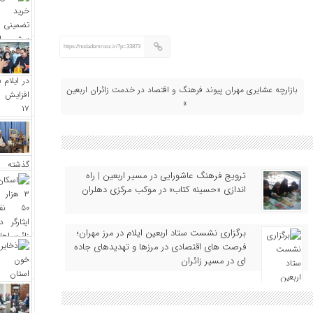
https://nodademrooz.ir/?p=33873
بازارچه عشایری مهران پیوند فرهنگ و اقتصاد در خدمت زائران اربعین
»
ترویج فرهنگ عاشورایی در مسیر اربعین | راه‌
اندازی «حسینه کتاب» در موکب مرکزی دهلران
برگزاری نشست ستاد اربعین ایلام در مرز مهران؛
فرصت‌ های اقتصادی در مرزها و تهدیدهای جاده‌
ای در مسیر زائران