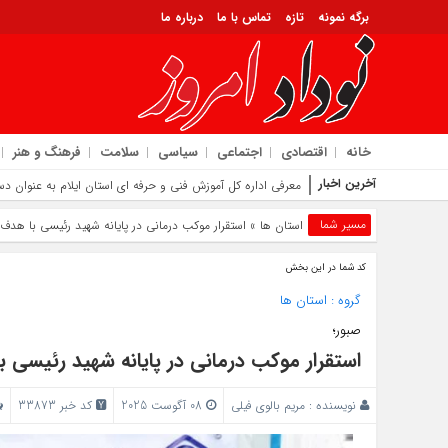
برگه نمونه
تازه
تماس با ما
درباره ما
خانه
اقتصادی
اجتماعی
سیاسی
سلامت
فرهنگ و هنر
آخرین اخبار
تحقق خرید تضمینی بیش از ۲
مسیر شما
استان ها
» استقرار موکب درمانی در پایانه شهید رئیسی با هد
کد شما در این بخش
گروه :
استان ها
صبور؛
استقرار موکب درمانی در پایانه شهید رئیسی
نویسنده :
مریم بالوی فیلی
08 آگوست 2025
کد خبر 33873