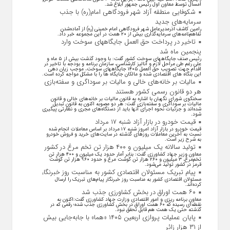
امسال توسط معاون اول رئیس جمهور ابلاغ شد.
شکوفایی منطقه آزاد شهر فرودگاهی امام(ره) با جذب
سرمایه‌های جدید
رامین کاشف اذرمدیرعامل شهر فرودگاهی امام خمینی (ره) از آماده‌شدن
تفاهم‌نامه‌های سرمایه‌گذاری بیش از ۲۰ همت در این مجموعه خبر داد.
تاخیر در پرداخت حق العمل جایگاههای سوخت وارد
پنجمین ماه شد
رئیس صنف جایگاههای سوخت کشور گفت: با وجود گذشت بیش از ۵ ماه و
علی رغم طی مراحل لازم و آنالیز کارشناسی، سازمان برنامه و بودجه با تاخیر در
اقدام جهت تصویب حق العمل ۱۴۰۵ جایگاههای سوخت، موجب زیان دهی
این بنگاه های اقتصادی شده و مالکان جایگاه ها را با مشکل مواجه کرده است.
مالیات بر خانه‌های خالی و مالیات بر سوداگری و سفته‌بازی
هر دو قانون رسمی کشور هستند
سخنگوی شورای نگهبان با اشاره به قانون مالیات بر خانه‌های خالی و قانون
مالیات بر سوداگری و سفته‌بازی گفت: هر دو مصوبه اکنون به قانون تبدیل
شده‌اند و جزئیات نحوه اجرای آنها باید از دستگاه‌های مجری و نظارتی پیگیری
شود.
قیمت خودرو در بازار آزاد شنبه ۱۷ مرداد
قیمت خودرو در بازار آزاد امروز شنبه ۱۷ مرداد بر اساس معاملات انجام شده
نسبت به آخرین معاملات روز‌های گذشته در سایت‌های خرید و فروش خودرو
به شرح زیر است.
تولید سالانه یک میلیون و ۴۰۰ هزار تن تخم مرغ در کشور
معاون وزیر جهاد کشاورزی گفت: بنابر آمار حدود یک میلیون و ۴۰۰ هزار تن
تخم‌مرغ، ۳ میلیون و ۲۶۰ هزار تن گوشت مرغ و حدود ۹۶۰ هزار تن گوشت
قرمز در کشور تولید می‌شود.
پیام تبریک مسئولان اقتصادی کشور به مناسبت روز خبرنگار
مسئولان اقتصادی کشور به مناسبت روز خبرنگار پیام‌های تبریک را ارسال
کرده‌اند.
۶۰ همت اوراق در بخش کشاورزی جذب شد
معاون برنامه ریزی و امور اقتصادی وزارت جهاد کشاورزی گفت:اکنون به
نقطه‌ای رسیده که ۶۰ همت اوراق در بخش کشاورزی جذب شده؛ رقمی که در
گذشته حتی یک همت هم قابل تحقق نبود.
پایان عملیات پروازی اربعین ۱۴۰۵ «هما» با جابه‌جایی بیش
از ۳۱ هزار زائر