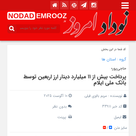
NODAD
EMROOZ
.ir
کد شما در این بخش
گروه :
استان ها
حاجی‌پور؛
پرداخت بیش از ۱۱ میلیارد دینار ارز اربعین توسط
بانک ملی ایلام
نویسنده :
مریم بالوی فیلی
10 آگوست 2025
کد خبر 33911
بدون نظر
ایمیل
پرینت
سایز متن
/