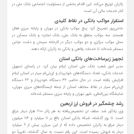
زائران توزیع می‌کند. این اقدام بخشی از مسئولیت اجتماعی بانک ملی در
کنار خدمات مالی آن است.
استقرار مواکب بانکی در نقاط کلیدی
حاجی‌پور تصریح کرد: پنج موکب بانکی در مهران و پایانه مرزی فعال
هستند. سه موکب متعلق به بانک ملی، بانک تجارت و بانک مسکن در
محل موکب مرکزی و دو موکب دیگر در کارخانه سیمان و دشت عباس
مستقر شده‌اند تا خدمات رفاهی و بانکی به زائران ارائه دهند.
تجهیز زیرساخت‌های بانکی استان
مدیر امور شعب بانک ملی استان ایلام بیان کرد: در راستای تسهیل
خدمات بانکی، تعداد دستگاه‌های خودپرداز و ای‌تی‌ام سیار در استان ایلام
افزایش یافته است. در حال حاضر، ۳۲ دستگاه خودپرداز و ۶۶ دستگاه
ای‌تی‌ام سیار در نقاط مختلف استان از جمله ایستگاه‌های مرزی مهران،
نمایشگاه بین‌المللی، شهر مهران و پایانه مرزی مستقر شده‌اند.
رشد چشمگیر در فروش ارز اربعین
وی یادآور شد: سقف ارز تخصیص‌یافته به هر زائر ۲۰۰ هزار دینار عراق
است. تا روز گذشته، شبکه بانکی استان بالغ بر ۱۱ میلیارد و ۱۱۴ میلیون
دینار عراق به زائران تخصیص داده که از این میزان، بیش از ۹ میلیارد
دینار به فروش رسیده است. این رقم نسبت به سال گذشته، تقریباً دو