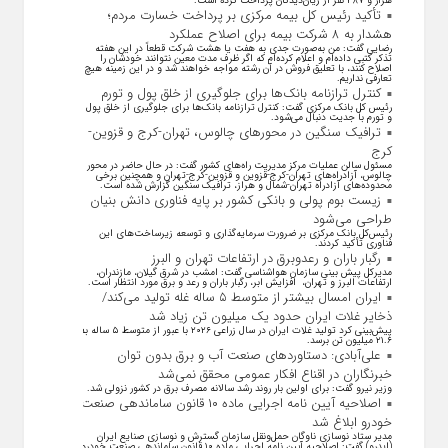
هزار و ۴۸۷ نفر از زیان‌دیدگان پرداخت کرده است.
تأکید رئیس کل بیمه مرکزی بر پرداخت خسارت مردم؛
هشدار به ۸ شرکت‌ بیمه برای اصلاح عملکرد
رضایی گفت: من به‌صورت جدی به هفت یا هشت شرکت قطعاً در این هفته
تذکر کتبی داده‌ام و اعلام کرده‌ام که اگر ظرف مدت معین نتوانند خودشان را
اصلاح کنند، با تعلیق فروش در آن رشته مواجه خواهند شد و در این زمینه هیچ
تعارفی نداریم.
کنترل ترازنامه بانک‌ها برای جلوگیری از خلق پول و تورم
رئیس کل بانک مرکزی گفت: کنترل ترازنامه بانک‌ها برای جلوگیری از خلق پول
و تورم با جدیت دنبال می‌شود.
ترافیک سنگین در محورهای چالوس، تهران-کرج و قزوین-
کرج
مسئول سالن عملیات مرکز مدیریت راه‌های کشور گفت: در حال حاضر در محور
چالوس، آزادراه‌های تهران-کرج-قزوین و قزوین-کرج-تهران و همچنین برخی
محدوده‌های آزادراه تهران-شمال و هراز، ترافیک سنگین گزارش شده است.
زیست بوم پولی و بانکی کشور بر پایه فناوری دانش بنیان
طراحی می‌شود
رئیس‌کل بانک مرکزی بر ضرورت سرمایه‌گذاری و توسعه زیرساخت‌های این
فناوری تأکید کردند.
رگبار باران و رعدوبرق در ارتفاعات تهران و البرز
مدیرکل پیش بینی سازمان هواشناسی گفت: امشب در شرق گیلان، مازندران،
ارتفاعات البرز و تهران، افزایش ابر، رگبار باران و رعد و برق مورد انتظار است.
ایران امسال بیشتر از متوسط ۵ ساله غله تولید می‌کند/
ذخایر غلات ایران حدود یک میلیون تن زیاد شد
پیش‌بینی کرد تولید غلات ایران در سال زراعی ۲۰۲۶ با عبور از متوسط ۵ ساله به
۲۱.۶ میلیون تن برسد.
علی‌آبادی: دستاورد‌های صنعت آب و برق بدون توان
خبرنگاران در اقناع افکار عمومی محقق نمی‌شد
وزیر نیرو گفت: برای اولین بار روند رشد سالانه مصرف برق در کشور نزولی شد.
اصلاحیه آیین نامه اجرایی ماده ۱۰ قانون ساماندهی صنعت
خودرو ابلاغ شد
مدیر ستاد نوسازی ناوگان حمل‌ونقل سازمان گسترش و نوسازی صنایع ایران
(ایدرو) گفت: اصلاحیه آیین نامه اجرایی ماده ۱۰ قانون ساماندهی صنعت خودرو