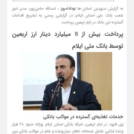
به گزارش سرویس استان ها
نودادامروز
، اسدالله حاجی‌پور، مدیر امور
شعب بانک ملی استان ایلام، در گزارشی رسمی به تشریح اقدامات
گسترده این بانک در ایام اربعین پرداخت.
پرداخت بیش از ۱۱ میلیارد دینار ارز اربعین
توسط بانک ملی ایلام
خدمات تغذیه‌ای گسترده در مواکب بانکی
وی افزود: در ایام اربعین، شبکه بانکی استان ایلام روزانه حدود ۶۰ هزار
وعده غذایی شامل صبحانه، ناهار، میان‌وعده و شام در مواکب بانکی بین