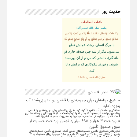
حدیث روز
باقیات الصالحات
پيامبر صلى‏ الله‏ عليه ‏و‏ آله:
إذا ماتَ الإنسانُ انقَطَعَ عَمَلُهُ إلاّ مِن ثَلاثٍ: إلاّ مِن
صَدَقَةٍ جاريَةٍ أو عِلمٍ يُنتَفَعُ بِهِ أو وَلَدٍ صالِحٍ يَدعُو لَهُ؛
با مرگ انسان، رشته عملش قطع
مى‌شود، مگر از سه چيز: صدقه جارى (و
ماندگار)، دانشى كه مردم از آن بهره‏‌مند
شوند، و فرزند نيكوكارى كه برايش دعا
كند.
ميزان الحكمه، ح 14287
اخبار اقتصادی
هیچ برنامه‌ای برای جیره‌بندی یا قطعی برنامه‌ریزی‌شده آب
وجود ندارد
سخنگوی صنعت آب کشور تأکید کرد: هیچ برنامه‌ای برای جیره‌بندی یا قطعی
برنامه‌ریزی‌شده آب وجود ندارد و تنها درخواست ما از شهروندان و رسانه‌ها این
است که با اطلاع‌رسانی مناسب، مردم را به مدیریت مصرف تشویق کنند.
پرداخت ۳ هزار و ۶۹۵ میلیارد تومان پرداخت خسارت از
سوی صندوق تأمین
مدیرعامل صندوق تأمین خسارت‌های بدنی گفت: صندوق تأمین خسارت‌های
بدنی از ابتدای سال ۱۴۰۵ تاکنون، ۳۶ هزار و ۹۵۰ میلیارد ریال خسارت به ۷