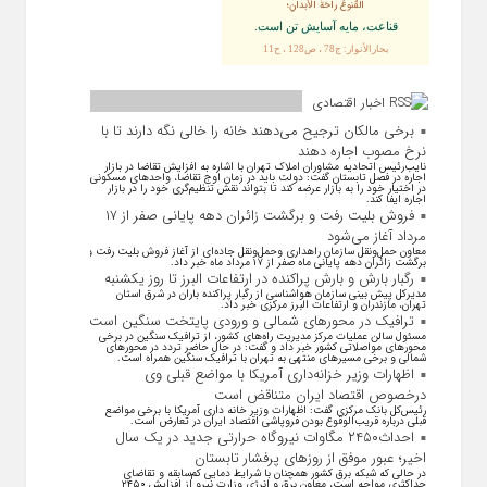
القُنوعُ راحَةُ الأبدانِ؛
قناعت، مايه آسايش تن است.
بحارالأنوار: ج78 ، ص128 ، ح11
اخبار اقتصادی
برخی مالکان ترجیح می‌دهند خانه را خالی نگه دارند تا با
نرخ مصوب اجاره دهند
نایب‌رئیس اتحادیه مشاوران املاک تهران با اشاره به افزایش تقاضا در بازار
اجاره در فصل تابستان گفت: دولت باید در زمان اوج تقاضا، واحد‌های مسکونی
در اختیار خود را به بازار عرضه کند تا بتواند نقش تنظیم‌گری خود را در بازار
اجاره ایفا کند.
فروش بلیت رفت و برگشت زائران دهه پایانی صفر از ۱۷
مرداد آغاز می‌شود
معاون حمل‌ونقل سازمان راهداری وحمل‌و‌نقل جاده‌ای از آغاز فروش بلیت رفت و
برگشت زائران دهه پایانی ماه صفر از ۱۷ مرداد ماه خبر داد.
رگبار بارش و بارش پراکنده در ارتفاعات البرز تا روز یکشنبه
مدیرکل پیش بینی سازمان هواشناسی از رگبار پراکنده باران در شرق استان
تهران، مازندران و ارتفاعات البرز مرکزی خبر داد.
ترافیک در محورهای شمالی و ورودی پایتخت سنگین است
مسئول سالن عملیات مرکز مدیریت راه‌های کشور، از ترافیک سنگین در برخی
محورهای مواصلاتی کشور خبر داد و گفت: در حال حاضر تردد در محورهای
شمالی و برخی مسیرهای منتهی به تهران با ترافیک سنگین همراه است.
اظهارات وزیر خزانه‌داری آمریکا با مواضع قبلی وی
درخصوص اقتصاد ایران متناقض است
رئیس‌کل بانک مرکزی گفت: اظهارات وزیر خانه داری آمریکا با برخی مواضع
قبلی درباره قریب‌الوقوع بودن فروپاشی اقتصاد ایران در تعارض است.
احداث۲۴۵۰ مگاوات نیروگاه حرارتی جدید در یک سال
اخیر؛ عبور موفق از روز‌های پرفشار تابستان
در حالی که شبکه برق کشور همچنان با شرایط دمایی کم‌سابقه و تقاضای
حداکثری مواجه است، معاون برق و انرژی وزارت نیرو از افزایش ۲۴۵۰