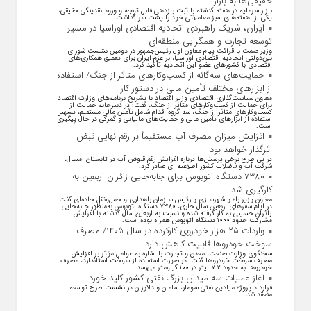
حقیقی‌ها به بازار
بازار سرمایه در هفته گذشته با ثبت بازدهی قابل توجه و ورود نقدینگی حقیقی،
یکی از هفته‌های سبز معاملاتی خود را پشت سر گذاشت.
ایران، شریک راهبردی اتحادیه اقتصادی اوراسیا در مسیر
توسعه تجارت و همگرایی منطقه‌ای
وزیر صمت با قرائت پیام معاون اول رئیس‌جمهور در دومین نشست شورای
بین‌دولتی اتحادیه اقتصادی اوراسیا، بر عزم ایران برای تعمیق همکاری‌های
اقتصادی با کشورهای عضو این اتحادیه تأکید کرد.
حمایت‌های سه‌گانه از کسب‌وکارهای متاثر از جنگ/ استفاده
از ابزارهای مختلف تأمین مالی در دستور کار
معاون سیاست‌گذاری اقتصادی وزیر اقتصاد با تشریح برنامه‌های وزارت اقتصاد
برای حمایت از کسب‌وکار‌های متاثر از جنگ، گفت: در دبیرخانه حمایت از
کسب‌وکار‌های متاثر از جنگ، سه گروه اقدام شامل تأمین مالی مستقیم، تسهیل
استفاده از ابزار‌های تأمین مالی و حمایت‌های مالیاتی و گمرکی در حال پیگیری
است.
افزایش میزان مصرف آب مستقیماً بر رقم نهایی قبض
اثرگذار خواهد بود
در پی طرح برخی پرسش‌ها درباره افزایش رقم قبوض آب در تابستان امسال،
شرکت آب و فاضلاب کشور اطلاعیه ای صادر کرد.
۷۳۸۰ دستگاه اتوبوس برای جابه‌جایی زائران اربعین به
کارگیری شد
معاون وزیر راه و شهرسازی و رئیس سازمان راهداری و حمل‌ونقل جاده‌ای گفت:
در ایام سفرهای اربعین سال جاری، ۷۳۸۰ دستگاه اتوبوس به‌منظور جابه‌جایی
زائران حسینی به‌ کار گرفته شده و نسبت به اربعین سال گذشته با افزایش
مشارکت حدود ۱۰۰۰ دستگاه اتوبوس همراه بوده است.
واردات ۲۵ هزار خودروی کارکرده در سال ۱۴۰۵/ مصرف
سوخت خودرو‌ها قابلیت کاهش دارد
سخنگوی وزارت صنعت، معدن و تجارت با اشاره به عوامل مؤثر بر افزایش
مصرف سوخت خودرو‌ها گفت: در صورت استفاده از سوخت استاندارد، مصرف
خودرو‌ها به حدود ۷.۲ لیتر در ۱۰۰ کیلومتر می‌رسد.
آغاز عملیات سه میدان بزرگ نفتی کشور کلید خورد
قرارداد پروژه میادین نفتی سومار، سامان و دلاوران در نشست طرح توسعه
منعقد شد.