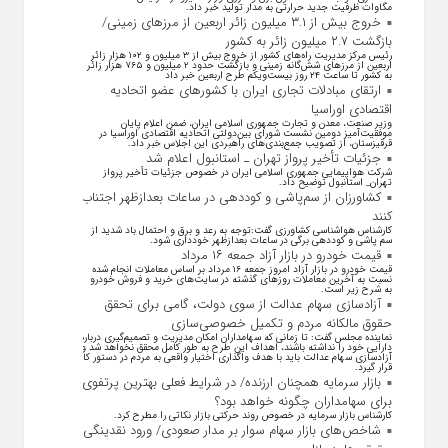
مگاوات ظرفیت جدید حرارتی به مدار تولید خبر داد.
خروج بیش از ۳.۱ میلیون زائر اربعین از مرزهای زمینی/
بازگشت ۲.۷ میلیون زائر به کشور
رئیس مرکز مدیریت راه‌های کشور از خروج بیش از ۳ میلیون و ۱۰۲ هزار زائر
اربعین از مرزهای شش‌گانه زمینی و بازگشت حدود ۲ میلیون و ۷۶۵ هزار زائر
به کشور تا ساعت ۲۴ روز بیست‌ویکم طرح اربعین خبر داد
ارتقای مبادلات تجاری ایران با کشور‌های عضو اتحادیه
اقتصادی اوراسیا
وزیر صنعت، معدن و تجارت جمهوری اسلامی ایران، ضمن اعلام پایان
موفقیت‌آمیز دومین نشست شورای بین‌دولتی اتحادیه اقتصادی اوراسیا در
قرقیزستان، از تصویب جمع‌بندی‌های راهبردی این اجلاس خبر داد.
جزئیات تأخیر پرواز تهران ـ استانبول اعلام شد
شرکت هواپیمایی جمهوری اسلامی ایران در خصوص جزئیات تأخیر پرواز
تهران_ استانبول توضیح داد.
کشاورزان از سم‌پاشی و کوددهی در ساعات بعدازظهر اجتناب
کنند
کارشناس هواشناسی کشاورزی گفت:توجه به رعد و برق و احتمال باد شدید از
سم پاشی و کوددهی برگی در ساعات بعدازظهر خودداری شود.
قیمت خودرو در بازار آزاد جمعه ۱۶ مرداد
قیمت خودرو در بازار آزاد امروز جمعه ۱۶ مرداد بر اساس معاملات انجام شده
نسبت به آخرین معاملات روز‌های گذشته در سایت‌های خرید و فروش خودرو
به شرح زیر است.
آزادسازی سهام عدالت از سوی دولت، گامی برای تحقق
حقوق مالکانه مردم و تکمیل خصوصی‌سازی
نماینده مجلس گفت: تا زمانی که سهامداران امکان مدیریت و تصمیم‌گیری درباره
دارایی خود را نداشته باشند، اهداف این طرح به طور کامل محقق نخواهد شد و
آزادسازی سهام عدالت باید با هدف واگذاری اختیار واقعی به مردم در دستور کار
قرار گیرد.
بازار سرمایه همچنان ارزنده/ در شرایط فعلی بهترین پرتفوی
برای سهامداران چگونه خواهد بود؟
کارشناس بازار سرمایه در خصوص روند حرکتی بازار نکاتی را مطرح کرد.
شاخص‌های بازار سهام سوار بر مدار صعودی/ ورود نقدینگی