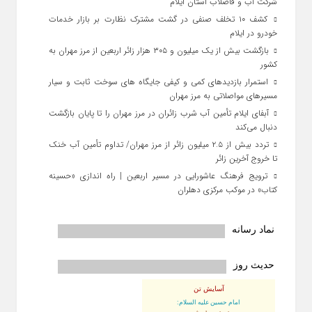
شرکت آب و فاضلاب استان ایلام
کشف ۱۰ تخلف صنفی در گشت مشترک نظارت بر بازار خدمات
خودرو در ایلام
بازگشت بیش از یک میلیون و ۳۰۵ هزار زائر اربعین از مرز مهران به
کشور
استمرار بازدیدهای کمی و کیفی جایگاه‌ های سوخت ثابت و سیار
مسیرهای مواصلاتی به مرز مهران
آبفای ایلام تأمین آب شرب زائران در مرز مهران را تا پایان بازگشت
دنبال می‌کند
تردد بیش از ۲.۵ میلیون زائر از مرز مهران/ تداوم تأمین آب خنک
تا خروج آخرین زائر
ترویج فرهنگ عاشورایی در مسیر اربعین | راه‌ اندازی «حسینه
کتاب» در موکب مرکزی دهلران
نماد رسانه
حدیث روز
آسایش تن
امام حسین علیه السلام: