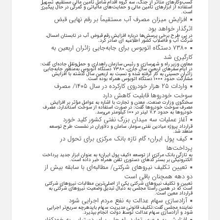
کسب‌وکار‌های متاثر از جنگ، سه گروه اقدام شامل تأمین مالی مستقیم، تسهیل
استفاده از ابزار‌های تأمین مالی و حمایت‌های مالیاتی و گمرکی در حال پیگیری
است.
افزایش میزان مصرف آب مستقیماً بر رقم نهایی قبض
اثرگذار خواهد بود
در پی طرح برخی پرسش‌ها درباره افزایش رقم قبوض آب در تابستان امسال،
شرکت آب و فاضلاب کشور اطلاعیه ای صادر کرد.
۷۳۸۰ دستگاه اتوبوس برای جابه‌جایی زائران اربعین به
کارگیری شد
معاون وزیر راه و شهرسازی و رئیس سازمان راهداری و حمل‌ونقل جاده‌ای گفت:
در ایام سفرهای اربعین سال جاری، ۷۳۸۰ دستگاه اتوبوس به‌منظور جابه‌جایی
زائران حسینی به‌ کار گرفته شده و نسبت به اربعین سال گذشته با افزایش
مشارکت حدود ۱۰۰۰ دستگاه اتوبوس همراه بوده است.
واردات ۲۵ هزار خودروی کارکرده در سال ۱۴۰۵/ مصرف
سوخت خودرو‌ها قابلیت کاهش دارد
سخنگوی وزارت صنعت، معدن و تجارت با اشاره به عوامل مؤثر بر افزایش
مصرف سوخت خودرو‌ها گفت: در صورت استفاده از سوخت استاندارد، مصرف
خودرو‌ها به حدود ۷.۲ لیتر در ۱۰۰ کیلومتر می‌رسد.
آغاز عملیات سه میدان بزرگ نفتی کشور کلید خورد
قرارداد پروژه میادین نفتی سومار، سامان و دلاوران در نشست طرح توسعه
منعقد شد.
کیف پول ایران؛ گام تازه بانک مرکزی برای تحول در
پرداخت‌ها
به تازگی بانک مرکزی از توسعه «کیف پول ایران» به عنوان ابزار جدید پرداخت
الکترونیکی بر بستر کد‌های دستوری تلفن همراه خبر داده است.
تعیین تکلیف نیروهای شرکتی/ مطالبه‌ای با سابقه بیش از
دو دهه همچنان باقی است
تعیین و تکلیف نیرو‌های شرکتی یکی از اصلی‌ترین مطالبات نیرو‌های شرکتی
است که در همین راستا مجلس به دنبال تبدیل وضعیت نیرو‌های شرکتی به
قرارداد معین است.
آزادسازی سهام عدالت به نفع مردم اجرایی شود
نماینده مجلس گفت:تکلیف قانونی مدیریت سهام بایدهرچه سریع‌تر اجرایی
شود و آزادسازی سهام عدالت توسط دولت انجام بپذیرد.
افزایش بهره وری تولید راه حلی برای دستیابی به خودکفایی