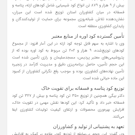
بیش از ۹ هزار و ۸۷۹ تن انواع کود شیمیایی شامل کودهای ازته، پتاسه و
فسفاته در میان کشاورزان استان توزیع شده است این میزان،
نشان‌دهنده تلاش شبانه‌روزی مجموعه برای حمایت از تولیدکنندگان و
پایداری کشاورزی منطقه است.
تأمین گسترده کود اوره از منابع معتبر
وی با اشاره به سهم قابل توجه کود ازته در این آمار افزود: از مجموع
کودهای توزیع‌شده، ۹ هزار و ۲۰۲ تن مربوط به کود اوره بوده که از
پتروشیمی‌های معتبر پردیس، مسجدسلیمان و رازی تأمین شده است
این حجم تأمین، حاصل برنامه‌ریزی دقیق و مدیریت کارآمد در زنجیره
تأمین نهاده‌های کشاورزی بوده و موجب رفع نگرانی کشاورزان از کمبود
این ماده حیاتی شده است.
توزیع کود پتاسه و فسفاته برای تقویت خاک
دکتر بیگی همچنین از توزیع ۳۵۰ تن کود پتاسه و بیش از ۳۲۷ تن کود
فسفاته خبر داد و تأکید کرد: این کودها نقش مهمی در تقویت خاک،
افزایش بهره‌وری محصولات و ارتقای کیفیت تولیدات کشاورزی ایفا
می‌کنند.
تعهد به پشتیبانی از تولید و کشاورزان
وی گفت: این حجم بی‌سابقه از توزیع کود، علاوه بر کمک به افزایش