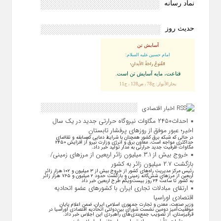
نماد رسانه
حدیث روز
آسایش تن
امام حسین علیه السلام:
القُنوعُ راحَةُ الأبدانِ؛
قناعت، مايه آسايش تن است.
بحارالأنوار: ج78 ، ص128 ، ح11
اخبار اقتصادی
احداث۲۴۵۰ مگاوات نیروگاه حرارتی جدید در یک سال
اخیر؛ عبور موفق از روز‌های پرفشار تابستان
در حالی که شبکه برق کشور همچنان با شرایط دمایی کم‌سابقه و تقاضای
حداکثری مواجه است، معاون برق و انرژی وزارت نیرو از افزایش ۲۴۵۰
مگاوات ظرفیت جدید حرارتی به مدار تولید خبر داد.
خروج بیش از ۳.۱ میلیون زائر اربعین از مرزهای زمینی/
بازگشت ۲.۷ میلیون زائر به کشور
رئیس مرکز مدیریت راه‌های کشور از خروج بیش از ۳ میلیون و ۱۰۲ هزار زائر
اربعین از مرزهای شش‌گانه زمینی و بازگشت حدود ۲ میلیون و ۷۶۵ هزار زائر
به کشور تا ساعت ۲۴ روز بیست‌ویکم طرح اربعین خبر داد
ارتقای مبادلات تجاری ایران با کشور‌های عضو اتحادیه
اقتصادی اوراسیا
وزیر صنعت، معدن و تجارت جمهوری اسلامی ایران، ضمن اعلام پایان
موفقیت‌آمیز دومین نشست شورای بین‌دولتی اتحادیه اقتصادی اوراسیا در
قرقیزستان، از تصویب جمع‌بندی‌های راهبردی این اجلاس خبر داد.