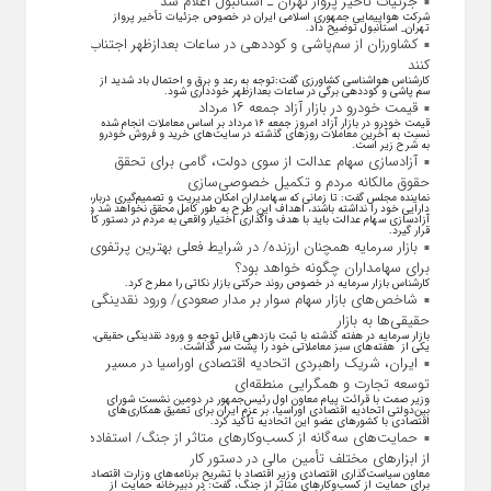
جزئیات تأخیر پرواز تهران ـ استانبول اعلام شد
شرکت هواپیمایی جمهوری اسلامی ایران در خصوص جزئیات تأخیر پرواز
تهران_ استانبول توضیح داد.
کشاورزان از سم‌پاشی و کوددهی در ساعات بعدازظهر اجتناب
کنند
کارشناس هواشناسی کشاورزی گفت:توجه به رعد و برق و احتمال باد شدید از
سم پاشی و کوددهی برگی در ساعات بعدازظهر خودداری شود.
قیمت خودرو در بازار آزاد جمعه ۱۶ مرداد
قیمت خودرو در بازار آزاد امروز جمعه ۱۶ مرداد بر اساس معاملات انجام شده
نسبت به آخرین معاملات روز‌های گذشته در سایت‌های خرید و فروش خودرو
به شرح زیر است.
آزادسازی سهام عدالت از سوی دولت، گامی برای تحقق
حقوق مالکانه مردم و تکمیل خصوصی‌سازی
نماینده مجلس گفت: تا زمانی که سهامداران امکان مدیریت و تصمیم‌گیری درباره
دارایی خود را نداشته باشند، اهداف این طرح به طور کامل محقق نخواهد شد و
آزادسازی سهام عدالت باید با هدف واگذاری اختیار واقعی به مردم در دستور کار
قرار گیرد.
بازار سرمایه همچنان ارزنده/ در شرایط فعلی بهترین پرتفوی
برای سهامداران چگونه خواهد بود؟
کارشناس بازار سرمایه در خصوص روند حرکتی بازار نکاتی را مطرح کرد.
شاخص‌های بازار سهام سوار بر مدار صعودی/ ورود نقدینگی
حقیقی‌ها به بازار
بازار سرمایه در هفته گذشته با ثبت بازدهی قابل توجه و ورود نقدینگی حقیقی،
یکی از هفته‌های سبز معاملاتی خود را پشت سر گذاشت.
ایران، شریک راهبردی اتحادیه اقتصادی اوراسیا در مسیر
توسعه تجارت و همگرایی منطقه‌ای
وزیر صمت با قرائت پیام معاون اول رئیس‌جمهور در دومین نشست شورای
بین‌دولتی اتحادیه اقتصادی اوراسیا، بر عزم ایران برای تعمیق همکاری‌های
اقتصادی با کشورهای عضو این اتحادیه تأکید کرد.
حمایت‌های سه‌گانه از کسب‌وکارهای متاثر از جنگ/ استفاده
از ابزارهای مختلف تأمین مالی در دستور کار
معاون سیاست‌گذاری اقتصادی وزیر اقتصاد با تشریح برنامه‌های وزارت اقتصاد
برای حمایت از کسب‌وکار‌های متاثر از جنگ، گفت: در دبیرخانه حمایت از