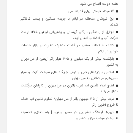
هفته دولت افتتاح می شود
17 مرداد فرصتی برای قدرشناسی
یخ‌ فروشان متخلف در ایلام با جریمه سنگین و پلمب غافلگیر
شدند
تجلیل از رانندگان ناوگان آبرسانی و پشتیبانی اربعین ۱۴۰۵ توسط
شرکت آب و فاضلاب استان ایلام
کشف ۱۰ تخلف صنفی در گشت مشترک نظارت بر بازار خدمات
خودرو در ایلام
بازگشت بیش از یک میلیون و ۳۰۵ هزار زائر اربعین از مرز مهران
به کشور
استمرار بازدیدهای کمی و کیفی جایگاه‌ های سوخت ثابت و سیار
مسیرهای مواصلاتی به مرز مهران
آبفای ایلام تأمین آب شرب زائران در مرز مهران را تا پایان بازگشت
دنبال می‌کند
تردد بیش از ۲.۵ میلیون زائر از مرز مهران/ تداوم تأمین آب خنک
تا خروج آخرین زائر
ترویج فرهنگ عاشورایی در مسیر اربعین | راه‌ اندازی «حسینه
کتاب» در موکب مرکزی دهلران