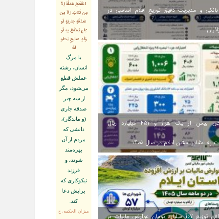
انقَطَعَ عَمَلُهُ إلاّ
انکی و مدیریت دقیق توزیع اقلام اساسی در
مِن ثَلاثٍ: إلاّ مِن
صَدَقَةٍ جاريَةٍ أو
ائران
عِلمٍ يُنتَفَعُ بِهِ أو
وَلَدٍ صالِحٍ يَدعُو
لَهُ؛
با مرگ
انسان، رشته
عملش قطع
مى‌شود، مگر
از سه چيز:
صدقه جارى
(و ماندگار)،
اختصاص بیش از یک هزار و ۴۵۱ میلیارد ریال
دانشى كه
مردم از آن
 به عشایر استان ایلام در سال ۱۴۰۵
بهره‏‌مند
شوند، و
فرزند
نيكوكارى كه
برايش دعا
كند.
ميزان الحكمه، ح
اینفوگرافی توزیع ۱۰۷ میلیارد تومان عوارض مالیات بر