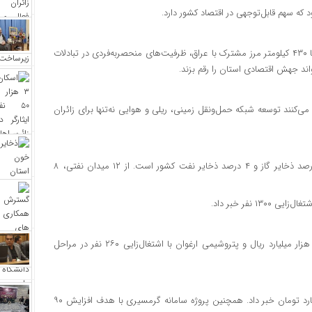
استاندار ایلام با تأکید بر اهمیت دیپلماسی مرزی گفت: استان ایلام با ۴۳۰ کیلومتر مرز مشترک با عراق، ظرفیت‌های منحصربه‌فردی در تبادلات
واند جهش اقتصادی استان را رقم بزند.
یون از مرز مهران کالا صادر می‌کنند توسعه شبکه حمل‌ونقل زمینی، ریلی و هوایی نه‌تنها برای زائران
استاندار ایلام با اشاره به ذخایر انرژی استان گفت: «ایلام دارای ۱۱ درصد ذخایر گاز و ۴ درصد ذخایر نفت کشور است. از ۱۲ میدان نفتی، ۸
کرمی گفت: پروژه‌هایی چون فولاد زاگرس ایوان با سرمایه‌گذاری ۱۲ هزار میلیارد ریال و پتروشیمی ارغوان با اشتغال‌زایی ۲۶۰ نفر در مراحل
استاندار ایلام از آبگیری سد میمه پس از ۱۲ سال با اعتبار ۳۴۵۰ میلیارد تومان خبر داد. همچنین پروژه سامانه گرمسیری با هدف افزایش ۹۰