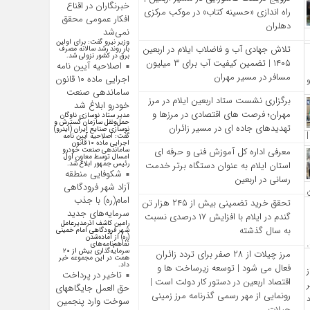
خبرنگاران در اقناع
راه‌ اندازی «حسینه کتاب» در موکب مرکزی
افکار عمومی محقق
دهلران
نمی‌شد
وزیر نیرو گفت: برای اولین
تلاش جهادی آب و فاضلاب ایلام در اربعین
بار روند رشد سالانه مصرف
برق در کشور نزولی شد.
۱۴۰۵ | تضمین کیفیت آب برای ۳ میلیون
اصلاحیه آیین نامه
مسافر در مسیر مهران
اجرایی ماده ۱۰ قانون
ساماندهی صنعت
برگزاری نشست ستاد اربعین ایلام در مرز
خودرو ابلاغ شد
مهران؛ فرصت‌ های اقتصادی در مرزها و
مدیر ستاد نوسازی ناوگان
حمل‌ونقل سازمان گسترش و
تهدیدهای جاده‌ ای در مسیر زائران
نوسازی صنایع ایران (ایدرو)
گفت: اصلاحیه آیین نامه
اجرایی ماده ۱۰ قانون
ساماندهی صنعت خودرو
معرفی اداره کل آموزش فنی و حرفه‌ ای
امسال توسط معاون اول
رئیس جمهور ابلاغ شد.
استان ایلام به‌ عنوان دستگاه برتر خدمت‌
شکوفایی منطقه
رسانی در اربعین
آزاد شهر فرودگاهی
امام(ره) با جذب
تحقق خرید تضمینی بیش از ۲۴۵ هزار تن
سرمایه‌های جدید
گندم در ایلام با افزایش ۱۷ درصدی نسبت
رامین کاشف اذرمدیرعامل
به سال گذشته
شهر فرودگاهی امام خمینی
(ره) از آماده‌شدن
تفاهم‌نامه‌های
سرمایه‌گذاری بیش از ۲۰
مرز چیلات از ۲۸ صفر برای تردد زائران
همت در این مجموعه خبر
داد.
فعال می‌ شود | توسعه زیرساخت‌ ها و
تاخیر در پرداخت
اقتصاد اربعین در دستور کار دولت است |
حق العمل جایگاههای
رونمایی از مهر رسمی گذرنامه مرز زمینی
سوخت وارد پنجمین
چیلات