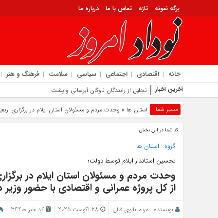
برگه نمونه
تازه
تماس با ما
درباره ما
خانه
اقتصادی
اجتماعی
سیاسی
سلامت
فرهنگ و هنر
آخرین اخبار
تجلیل از رانندگان ناوگان آبرسانی و پشتیبانی اربعین ۱۴۰۵ توسط شرکت آب و فاضلاب استان ای
مسیر شما
استان ها
» وحدت مردم و مسئولان استان ایلام در برگزاری اربعین
کد شما در این بخش
گروه :
استان ها
تحسین استاندار ایلام توسط دولت؛
وحدت مردم و مسئولان استان ایلام در برگزاری 
از کل پروژه عمرانی و اقتصادی با حضور وزیر 
نویسنده :
مریم بالوی فیلی
28 آگوست 2025
کد خبر 34400