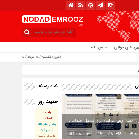
NODAD
EMROOZ
.ir
هی های دولتی
تماس با ما
امروز : یکشنبه / ۱۸ مرداد / ۱۴۰۵
نماد رسانه
فی
حدیث روز
باقیات
الصالحات
استقرار ۹ کمیته فرعی در ایلام برای تسهیل خدمات و
پيامبر صلى‏ الله‏
عليه ‏و‏ آله:
نظارت بر بازار در ایام اربعین ۱۴۰۵ | تأمین ارز، تجهیز
إذا ماتَ الإنسانُ