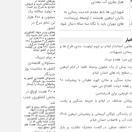
هزار بطری آب معدنی
روز‌های گذشته در
سایت‌های خرید و فروش
خودرو به شرح زیر است.
تولید سالانه یک
شهرداری‌ ها خط مقدم خدمت ‌رسانی به
میلیون و ۴۰۰ هزار
زائران اربعین هستند | توسعه زیرساخت
تن تخم مرغ در
‌های مهران باید با نگاه سه‌ ساله دنبال شود
کشور
معاون وزیر جهاد کشاورزی
گفت: بنابر آمار حدود یک
میلیون و ۴۰۰ هزار تن
بار
تخم‌مرغ، ۳ میلیون و ۲۶۰
هزار تن گوشت مرغ و
عاون استاندار ایلام بر لزوم اولویت‌ بندی طرح‌ ها و
حدود ۹۶۰ هزار تن گوشت
قرمز در کشور تولید
ستانی تسهیلات
می‌شود.
پیام تبریک
 سرد هفده مرداد
مسئولان اقتصادی
د بیش از یک میلیون وسیله نقلیه در ایام اربعین
کشور به مناسبت روز
سطح راه‌ های استان ایلام
خبرنگار
مسئولان اقتصادی کشور به
پروژه سازه سنگی و ملاتی کهره هلیلان با پیشرفت ۹۰
مناسبت روز خبرنگار
پیام‌های تبریک را ارسال
 هفته دولت افتتاح می شود
کرده‌اند.
۶۰ همت اوراق در
بخش کشاورزی جذب
وشان متخلف در ایلام با جریمه سنگین و پلمب
شد
دند
معاون برنامه ریزی و امور
اقتصادی وزارت جهاد
کشاورزی گفت:اکنون به
تجلیل از رانندگان ناوگان آبرسانی و پشتیبانی اربعین ۱۴۰۵
نقطه‌ای رسیده که ۶۰ همت
اوراق در بخش کشاورزی
ت آب و فاضلاب استان ایلام
جذب شده؛ رقمی که در
گذشته حتی یک همت هم
کشف ۱۰ تخلف صنفی در گشت مشترک نظارت بر بازار
قابل تحقق نبود.
پایان عملیات