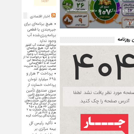
14287
ارزش افزوده و آلایندگی طی دو ماهه نخست ۱۴۰۵ در
اخبار اقتصادی
یلام
هیچ برنامه‌ای برای
جیره‌بندی یا قطعی
برنامه‌ریزی‌شده آب
روزنامه
وجود ندارد
سخنگوی صنعت آب کشور
تأکید کرد: هیچ برنامه‌ای
برای جیره‌بندی یا قطعی
برنامه‌ریزی‌شده آب وجود
ندارد و تنها درخواست ما از
شهروندان و رسانه‌ها این
است که با اطلاع‌رسانی
مناسب، مردم را به مدیریت
مصرف تشویق کنند.
پرداخت ۳ هزار و
۶۹۵ میلیارد تومان
پرداخت خسارت از
سوی صندوق تأمین
مدیرعامل صندوق تأمین
خسارت‌های بدنی گفت:
صندوق تأمین خسارت‌های
بدنی از ابتدای سال ۱۴۰۵
تاکنون، ۳۶ هزار و ۹۵۰
میلیارد ریال خسارت به ۷
هزار و ۴۸۷ نفر از
زیان‌دیدگان پرداخت کرده
است.
تأکید رئیس کل
بیمه مرکزی بر