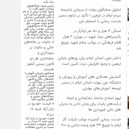
ماه شد
رئیس صنف جایگاههای
سوخت کشور گفت: با
تجلیل سخنگوی دولت از میزبانی شایسته
وجود گذشت بیش از ۵ ماه
و علی رغم طی مراحل لازم
مردم ایلام در اربعین | تأکید بر تداوم مسیر
و آنالیز کارشناسی، سازمان
برنامه و بودجه با تاخیر در
خدمت‌ رسانی با انسجام ملی
اقدام جهت تصویب حق
العمل ۱۴۰۵ جایگاههای
سوخت، موجب زیان دهی
اسکان ۳ هزار و ۵۰ نفر ایثارگر در
این بنگاه های اقتصادی
شده و مالکان جایگاه ها را
زائرسراهای بنیاد شهید در مهران؛ ۶ هزار
با مشکل مواجه کرده است.
مالیات بر خانه‌های
اقلام فرهنگی در موکب سلام شهید توزیع
خالی و مالیات بر
شد
سوداگری و
ذخایر خون استان ایلام برای روزهای پایانی
سفته‌بازی هر دو
قانون رسمی کشور
اربعین با وجود افزایش تردد تأمین است
هستند
سخنگوی شورای نگهبان با
گسترش همکاری‌ های آموزش و پرورش و
اشاره به قانون مالیات بر
خانه‌های خالی و قانون
دانشگاه ملی مهارت استان ایلام در مسیر
مالیات بر سوداگری و
سفته‌بازی گفت: هر دو
توسعه آموزش‌های مهارتی
مصوبه اکنون به قانون
تبدیل شده‌اند و جزئیات
نحوه اجرای آنها باید از
دستگاه‌های مجری و
لزوم اصلاح ساختار تشکیلاتی و ایجاد
نظارتی پیگیری شود.
قیمت خودرو در
درآمدهای پایدار برای پایان دادن به بحران‌
بازار آزاد شنبه ۱۷
های مالی شهرداری‌ ها
مرداد
خدمت رسانی گسترده موکب شرکت گاز
قیمت خودرو در بازار آزاد
امروز شنبه ۱۷ مرداد بر
ایلام با توزیع ۳۴ هزار وعده غذایی و ۲۰۰
اساس معاملات انجام شده
نسبت به آخرین معاملات