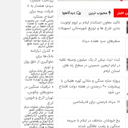
پرداخت خسارت
مردم؛ هشدار به ۸
شرکت‌ بیمه برای
 اخبار
محبوب ترین
دیدگاهها
اصلاح عملکرد
رضایی گفت: من به‌صورت
تاکید معاون استاندار ایلام بر لزوم اولویت‌
جدی به هفت یا هشت
شرکت قطعاً در این هفته
بندی طرح‌ ها و توزیع شهرستانی تسهیلات
تذکر کتبی داده‌ام و اعلام
کرده‌ام که اگر ظرف مدت
معین نتوانند خودشان را
اصلاح کنند، با تعلیق فروش
سطرهای سرد هفده مرداد
در آن رشته مواجه خواهند
شد و در این زمینه هیچ
تعارفی نداریم.
کنترل ترازنامه
بانک‌ها برای
ثبت تردد بیش از یک میلیون وسیله نقلیه
جلوگیری از خلق پول
در ایام اربعین حسینی در سطح راه‌ های
و تورم
استان ایلام
رئیس کل بانک مرکزی
گفت: کنترل ترازنامه
بانک‌ها برای جلوگیری از
خلق پول و تورم با جدیت
پروژه سازه سنگی و ملاتی کهره هلیلان با
دنبال می‌شود.
پیشرفت ۹۰ درصدی در هفته دولت افتتاح
ترافیک سنگین در
می شود
محورهای چالوس،
تهران-کرج و قزوین-
17 مرداد فرصتی برای قدرشناسی
کرج
مسئول سالن عملیات مرکز
مدیریت راه‌های کشور
گفت: در حال حاضر در
محور چالوس، آزادراه‌های
تهران-کرج-قزوین و قزوین-
یخ‌ فروشان متخلف در ایلام با جریمه
کرج-تهران و همچنین برخی
محدوده‌های آزادراه تهران-
سنگین و پلمب غافلگیر شدند
شمال و هراز، ترافیک