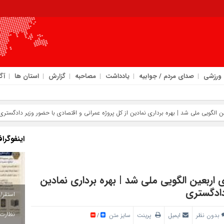
ورزشی
صدای مردم / جوابیه
یادداشت
مصاحبه
گزارش
استان ها
آگ
 الگویی ملی شد | بهره‌ برداری نمادین از کل پروژه عمرانی و اقتصادی با حضور وزیر دادگستری
اینفوگرا
اربعین الگویی ملی شد | بهره‌ برداری نمادین
دادگستری
بدون نظر
ایمیل
پرینت
سایز متن
/