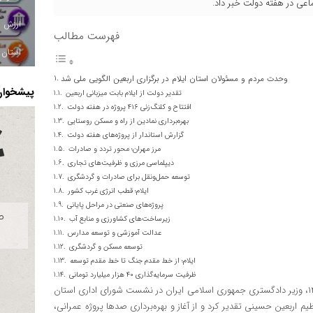
تماعی در هفته دولت خبر داد.
فهرست مطالب
استان ا
وحدت مردم و مسئولان استان ایلام در برگزاری اربعین الگویی ملی شد
پیشخوان 
تقدیر دولت از ایلام بابت میزبانی اربعین
افتتاح و کلنگ‌زنی ۴۱۶ پروژه در هفته دولت
بهره‌برداری نمادین از راه و مسکن روستایی
گزارش استاندار از پروژه‌های هفته دولت
مرز مهران؛ محور تردد و صادرات
دیپلماسی مرزی و ظرفیت‌های تجاری
توسعه حمل‌ونقل برای صادرات و گردشگری
ایلام؛ قطب انرژی غرب کشور
پروژه‌های صنعتی در مراحل پایانی
زیرساخت‌های کشاورزی و منابع آب
عدالت آموزشی و توسعه مدارس
توسعه مسکن و گردشگری
ایلام؛ از خط مقدم جنگ تا خط مقدم توسعه
ظرفیت سرمایه‌گذاری ۴۰ هزار میلیارد تومانی
، عصر پنج‌شنبه ۶ شهریور ۱۴۰۴، وزیر دادگستری جمهوری اسلامی ایران در نشست شورای اداری استان
یم اربعین حسینی تقدیر کرد و از آغاز و بهره‌برداری صدها پروژه عمرانی،