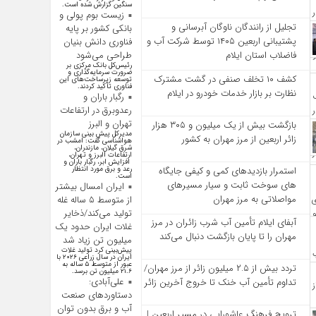
سنگین گزارش شده است.
زیست بوم پولی و
تجلیل از رانندگان ناوگان آبرسانی و
بانکی کشور بر پایه
پشتیبانی اربعین ۱۴۰۵ توسط شرکت آب و
فناوری دانش بنیان
فاضلاب استان ایلام
طراحی می‌شود
رئیس‌کل بانک مرکزی بر
ضرورت سرمایه‌گذاری و
کشف ۱۰ تخلف صنفی در گشت مشترک
توسعه زیرساخت‌های این
فناوری تأکید کردند.
نظارت بر بازار خدمات خودرو در ایلام
رگبار باران و
رعدوبرق در ارتفاعات
تهران و البرز
بازگشت بیش از یک میلیون و ۳۰۵ هزار
مدیرکل پیش بینی سازمان
زائر اربعین از مرز مهران به کشور
هواشناسی گفت: امشب در
شرق گیلان، مازندران،
ارتفاعات البرز و تهران،
افزایش ابر، رگبار باران و
استمرار بازدیدهای کمی و کیفی جایگاه‌
رعد و برق مورد انتظار
است.
های سوخت ثابت و سیار مسیرهای
ایران امسال بیشتر
مواصلاتی به مرز مهران
از متوسط ۵ ساله غله
تولید می‌کند/ذخایر
آبفای ایلام تأمین آب شرب زائران در مرز
غلات ایران حدود یک
مهران را تا پایان بازگشت دنبال می‌کند
میلیون تن زیاد شد
پیش‌بینی کرد تولید غلات
ایران در سال زراعی ۲۰۲۶ با
عبور از متوسط ۵ ساله به
تردد بیش از ۲.۵ میلیون زائر از مرز مهران/
۲۱.۶ میلیون تن برسد.
علی‌آبادی:
تداوم تأمین آب خنک تا خروج آخرین زائر
دستاورد‌های صنعت
آب و برق بدون توان
ترویج فرهنگ عاشورایی در مسیر اربعین |