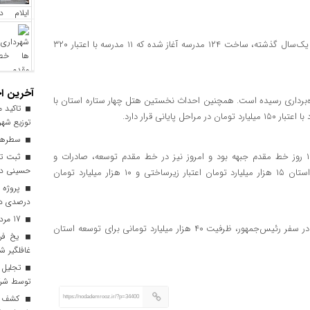
کرمی با تأکید بر اولویت عدالت آموزشی در دولت چهاردهم گفت: در یک‌سال گذشته، ساخت ۱۲۴ مدرسه آغاز شده که ۱۱ مدرسه با اعتبار ۳۲۰
آخرین اخ
تایی و شهری به بهره‌برداری رسیده است. همچنین احداث نخستین هتل چهار ستاره استان با
تاکید م
توزیع شهر
سطرهای
کرمی با اشاره به نقش تاریخی ایلام در دفاع مقدس گفت: ایلام ۱۲ روز خط مقدم جبهه بود و امروز نیز در خط مقدم توسعه، صادرات و
ثبت ترد
حسینی در 
خدمت‌رسانی به زائران قرار دارد.» وی افزود: «سفر رئیس‌جمهور به استان ۱۵ هزار میلیارد تومان اعتبار زیرساختی و ۱۰ هزار میلیارد تومان
درصدی در
17 مرداد فرصتی برای قدرشناسی
استاندار ایلام در پایان گفت: تفاهم‌نامه‌های سرمایه‌گذاری امضا شده در سفر رئیس‌جمهور، ظرفیت ۴۰ هزار میلیارد تومانی برای توسعه استان
یخ‌ فر
غافلگیر ش
توسط شرک
https://nodademrooz.ir/?p=34400