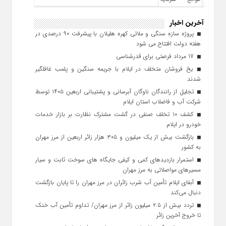
آخرین اخبار
پروژه سازه سنگی و ملاتی کهره هلیلان با پیشرفت ۹۰ درصدی در
هفته دولت افتتاح می شود
17 مرداد فرصتی برای قدرشناسی
یخ‌ فروشان متخلف در ایلام با جریمه سنگین و پلمب غافلگیر
شدند
تجلیل از رانندگان ناوگان آبرسانی و پشتیبانی اربعین ۱۴۰۵ توسط
شرکت آب و فاضلاب استان ایلام
کشف ۱۰ تخلف صنفی در گشت مشترک نظارت بر بازار خدمات
خودرو در ایلام
بازگشت بیش از یک میلیون و ۳۰۵ هزار زائر اربعین از مرز مهران
به کشور
استمرار بازدیدهای کمی و کیفی جایگاه‌ های سوخت ثابت و سیار
مسیرهای مواصلاتی به مرز مهران
آبفای ایلام تأمین آب شرب زائران در مرز مهران را تا پایان بازگشت
دنبال می‌کند
تردد بیش از ۲.۵ میلیون زائر از مرز مهران/ تداوم تأمین آب خنک
تا خروج آخرین زائر