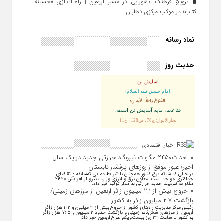
ترویج فرهنگ عاشورایی در مسیر اربعین | راه‌ اندازی «حسینه
کتاب» در موکب مرکزی دهلران
نماد رسانه
حدیث روز
آسایش تن
امام حسین علیه السلام:
القُنوعُ راحَةُ الأبدانِ؛
قناعت، مايه آسايش تن است.
بحارالأنوار: ج78 ، ص128 ، ح11
اخبار اقتصادی
احداث۲۴۵۰ مگاوات نیروگاه حرارتی جدید در یک سال
اخیر؛ عبور موفق از روز‌های پرفشار تابستان
در حالی که شبکه برق کشور همچنان با شرایط دمایی کم‌سابقه و تقاضای
حداکثری مواجه است، معاون برق و انرژی وزارت نیرو از افزایش ۲۴۵۰
مگاوات ظرفیت جدید حرارتی به مدار تولید خبر داد.
خروج بیش از ۳.۱ میلیون زائر اربعین از مرزهای زمینی/
بازگشت ۲.۷ میلیون زائر به کشور
رئیس مرکز مدیریت راه‌های کشور از خروج بیش از ۳ میلیون و ۱۰۲ هزار زائر
اربعین از مرزهای شش‌گانه زمینی و بازگشت حدود ۲ میلیون و ۷۶۵ هزار زائر
به کشور تا ساعت ۲۴ روز بیست‌ویکم طرح اربعین خبر داد