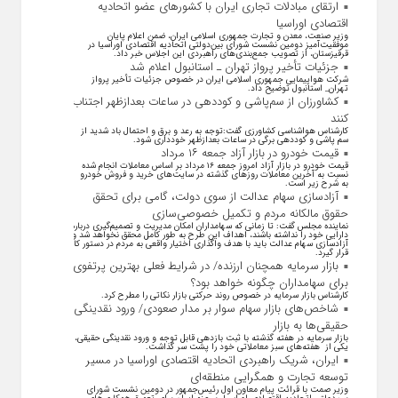
ارتقای مبادلات تجاری ایران با کشور‌های عضو اتحادیه
اقتصادی اوراسیا
وزیر صنعت، معدن و تجارت جمهوری اسلامی ایران، ضمن اعلام پایان
موفقیت‌آمیز دومین نشست شورای بین‌دولتی اتحادیه اقتصادی اوراسیا در
قرقیزستان، از تصویب جمع‌بندی‌های راهبردی این اجلاس خبر داد.
جزئیات تأخیر پرواز تهران ـ استانبول اعلام شد
شرکت هواپیمایی جمهوری اسلامی ایران در خصوص جزئیات تأخیر پرواز
تهران_ استانبول توضیح داد.
کشاورزان از سم‌پاشی و کوددهی در ساعات بعدازظهر اجتناب
کنند
کارشناس هواشناسی کشاورزی گفت:توجه به رعد و برق و احتمال باد شدید از
سم پاشی و کوددهی برگی در ساعات بعدازظهر خودداری شود.
قیمت خودرو در بازار آزاد جمعه ۱۶ مرداد
قیمت خودرو در بازار آزاد امروز جمعه ۱۶ مرداد بر اساس معاملات انجام شده
نسبت به آخرین معاملات روز‌های گذشته در سایت‌های خرید و فروش خودرو
به شرح زیر است.
آزادسازی سهام عدالت از سوی دولت، گامی برای تحقق
حقوق مالکانه مردم و تکمیل خصوصی‌سازی
نماینده مجلس گفت: تا زمانی که سهامداران امکان مدیریت و تصمیم‌گیری درباره
دارایی خود را نداشته باشند، اهداف این طرح به طور کامل محقق نخواهد شد و
آزادسازی سهام عدالت باید با هدف واگذاری اختیار واقعی به مردم در دستور کار
قرار گیرد.
بازار سرمایه همچنان ارزنده/ در شرایط فعلی بهترین پرتفوی
برای سهامداران چگونه خواهد بود؟
کارشناس بازار سرمایه در خصوص روند حرکتی بازار نکاتی را مطرح کرد.
شاخص‌های بازار سهام سوار بر مدار صعودی/ ورود نقدینگی
حقیقی‌ها به بازار
بازار سرمایه در هفته گذشته با ثبت بازدهی قابل توجه و ورود نقدینگی حقیقی،
یکی از هفته‌های سبز معاملاتی خود را پشت سر گذاشت.
ایران، شریک راهبردی اتحادیه اقتصادی اوراسیا در مسیر
توسعه تجارت و همگرایی منطقه‌ای
وزیر صمت با قرائت پیام معاون اول رئیس‌جمهور در دومین نشست شورای