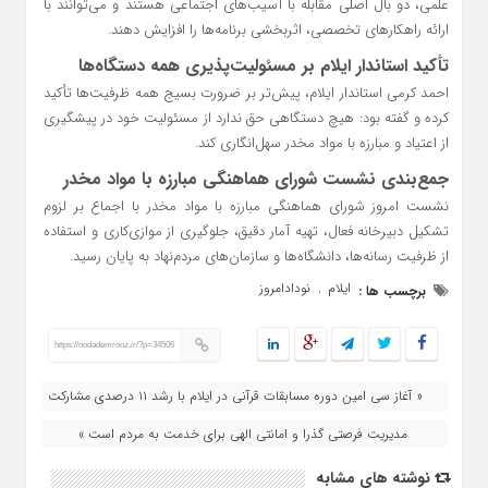
علمی، دو بال اصلی مقابله با آسیب‌های اجتماعی هستند و می‌توانند با
ارائه راهکارهای تخصصی، اثربخشی برنامه‌ها را افزایش دهند.
تأکید استاندار ایلام بر مسئولیت‌پذیری همه دستگاه‌ها
احمد کرمی استاندار ایلام، پیش‌تر بر ضرورت بسیج همه ظرفیت‌ها تأکید
کرده و گفته بود: هیچ دستگاهی حق ندارد از مسئولیت خود در پیشگیری
از اعتیاد و مبارزه با مواد مخدر سهل‌انگاری کند.
جمع‌بندی نشست شورای هماهنگی مبارزه با مواد مخدر
نشست امروز شورای هماهنگی مبارزه با مواد مخدر با اجماع بر لزوم
تشکیل دبیرخانه فعال، تهیه آمار دقیق، جلوگیری از موازی‌کاری و استفاده
از ظرفیت رسانه‌ها، دانشگاه‌ها و سازمان‌های مردم‌نهاد به پایان رسید.
ایلام
نودادامروز
برچسب ها :
,
https://nodademrooz.ir/?p=34506
« آغاز سی‌ امین دوره مسابقات قرآنی در ایلام با رشد ۱۱ درصدی مشارکت
مدیریت فرصتی گذرا و امانتی الهی برای خدمت به مردم است »
نوشته های مشابه