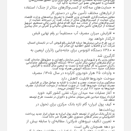
بین‌دولتی اتحادیه اقتصادی اوراسیا، بر عزم ایران برای تعمیق همکاری‌های
اقتصادی با کشورهای عضو این اتحادیه تأکید کرد.
حمایت‌های سه‌گانه از کسب‌وکارهای متاثر از جنگ/ استفاده
از ابزارهای مختلف تأمین مالی در دستور کار
معاون سیاست‌گذاری اقتصادی وزیر اقتصاد با تشریح برنامه‌های وزارت اقتصاد
برای حمایت از کسب‌وکار‌های متاثر از جنگ، گفت: در دبیرخانه حمایت از
کسب‌وکار‌های متاثر از جنگ، سه گروه اقدام شامل تأمین مالی مستقیم، تسهیل
استفاده از ابزار‌های تأمین مالی و حمایت‌های مالیاتی و گمرکی در حال پیگیری
است.
افزایش میزان مصرف آب مستقیماً بر رقم نهایی قبض
اثرگذار خواهد بود
در پی طرح برخی پرسش‌ها درباره افزایش رقم قبوض آب در تابستان امسال،
شرکت آب و فاضلاب کشور اطلاعیه ای صادر کرد.
۷۳۸۰ دستگاه اتوبوس برای جابه‌جایی زائران اربعین به
کارگیری شد
معاون وزیر راه و شهرسازی و رئیس سازمان راهداری و حمل‌ونقل جاده‌ای گفت:
در ایام سفرهای اربعین سال جاری، ۷۳۸۰ دستگاه اتوبوس به‌منظور جابه‌جایی
زائران حسینی به‌ کار گرفته شده و نسبت به اربعین سال گذشته با افزایش
مشارکت حدود ۱۰۰۰ دستگاه اتوبوس همراه بوده است.
واردات ۲۵ هزار خودروی کارکرده در سال ۱۴۰۵/ مصرف
سوخت خودرو‌ها قابلیت کاهش دارد
سخنگوی وزارت صنعت، معدن و تجارت با اشاره به عوامل مؤثر بر افزایش
مصرف سوخت خودرو‌ها گفت: در صورت استفاده از سوخت استاندارد، مصرف
خودرو‌ها به حدود ۷.۲ لیتر در ۱۰۰ کیلومتر می‌رسد.
آغاز عملیات سه میدان بزرگ نفتی کشور کلید خورد
قرارداد پروژه میادین نفتی سومار، سامان و دلاوران در نشست طرح توسعه
منعقد شد.
کیف پول ایران؛ گام تازه بانک مرکزی برای تحول در
پرداخت‌ها
به تازگی بانک مرکزی از توسعه «کیف پول ایران» به عنوان ابزار جدید پرداخت
الکترونیکی بر بستر کد‌های دستوری تلفن همراه خبر داده است.
تعیین تکلیف نیروهای شرکتی/ مطالبه‌ای با سابقه بیش از
دو دهه همچنان باقی است
تعیین و تکلیف نیرو‌های شرکتی یکی از اصلی‌ترین مطالبات نیرو‌های شرکتی