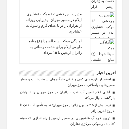
مدیریت چرخشی 12 موکب‌ عشایری
ایلام در مسیر مهران | پذیرایی روزانه
از هزاران زائر با غذای گرم و سوغات
عشایری
آمادگی موکب سیدالشهدا (ع) منابع
طبیعی ایلام برای خدمت‌ رسانی به
زائران اربعین تا ۱۵ مرداد
آخرین اخبار
استمرار بازدیدهای کمی و کیفی جایگاه‌ های سوخت ثابت و سیار
مسیرهای مواصلاتی به مرز مهران
آبفای ایلام تأمین آب شرب زائران در مرز مهران را تا پایان
بازگشت دنبال می‌کند
تردد بیش از ۲.۵ میلیون زائر از مرز مهران/ تداوم تأمین آب خنک تا
خروج آخرین زائر
ترویج فرهنگ عاشورایی در مسیر اربعین | راه‌ اندازی «حسینه
کتاب» در موکب مرکزی دهلران