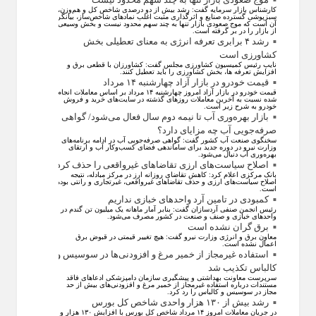
کارشناس بازار سرمایه گفت: رشد بیش از دو درصدی شاخص کل و هم‌وزن،
سبزپوشی گسترده صنایع و اثرگذاری مثبت اغلب نماد‌های شاخص‌ساز، بیانگر
آن است که موج صعودی بازار تنها به چند سهم محدود نیست و بخش وسیعی
از بازار را در بر گرفته است.
رشد ۴ برابری تعرفه انرژی به معنای تعطیلی بخش
کشاورزی است
نایب رئیس کمیسیون کشاورزی مجلس گفت: کشاورزان با قطعی برق و
افزایش تعرفه ها، بخش کشاورزی را باید تعطیل کنند.
قیمت خودرو در بازار آزاد چهارشنبه ۱۴ مرداد
قیمت خودرو در بازار آزاد امروز چهارشنبه ۱۴ مرداد بر اساس معاملات انجام
شده نسبت به آخرین معاملات روز‌های گذشته در سایت‌های خرید و فروش
خودرو به شرح زیر است.
بازار بهره‌وری آب تا نیمه دوم سال فعال می‌شود/ گواهی
صرفه‌جویی آب چه مزایای دارد؟
سخنگوی صنعت آب کشور گفت: گواهی صرفه‌جویی آب در ادامه برنامه‌های
وزارت نیرو در دوره جدید برای ساماندهی فضای کسب‌وکار آب و ارتقای
بهره‌وری آب دنبال می‌شود.
اصلاح سیاست‌های ارزی تقاضاهای غیرواقعی را حذف کرد
بانک مرکزی اعلام کرد: کاهش تقاضای روزانه ارز در مرکز مبادله، نتیجه
اصلاح سیاست‌های ارزی و حذف تقاضا‌های غیرواقعی، غیرتجاری و رانتی بوده
است.
کمبودی در تامین آرد واحد‌های خبازی نداریم
رئیس انجمن صنفی آردسازان گفت: بنابر آمار ماهانه یک میلیون تن گندم در
واحد‌های خبازی و صنف و صنعت در کشور مصرف می‌شود.
برق گران نشده است
معاون برق و انرژی وزارت نیرو گفت: هیچ تغییر قیمتی در قبوض برق
اعمال نشده است.
استفاده غیرمجاز از خمیر مرغ و افزودنی‌ها در سوسیس و
کالباس تکذیب شد
سرپرست معاونت بهداشتی و پیشگیری سازمان دامپزشکی ادعاهای فاقد
مستندات درباره استفاده غیرمجاز از خمیر مرغ و افزودنی‌های بیش از حد
مجاز در سوسیس و کالباس را رد کرد.
رشد بیش از ۱۳۰ هزار واحدی شاخص کل بورس
در جریان معاملات امروز ۱۴ مرداد شاخص کل بورس با افزایش ۱۳۰ هزار و