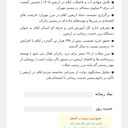
تلاش جهادی آب و فاضلاب ایلام در اربعین ۱۴۰۵ | تضمین کیفیت
آب برای ۳ میلیون مسافر در مسیر مهران
برگزاری نشست ستاد اربعین ایلام در مرز مهران؛ فرصت‌ های
اقتصادی در مرزها و تهدیدهای جاده‌ ای در مسیر زائران
معرفی اداره کل آموزش فنی و حرفه‌ ای استان ایلام به‌ عنوان
دستگاه برتر خدمت‌ رسانی در اربعین
تحقق خرید تضمینی بیش از ۲۴۵ هزار تن گندم در ایلام با افزایش
۱۷ درصدی نسبت به سال گذشته
مرز چیلات از ۲۸ صفر برای تردد زائران فعال می‌ شود | توسعه
زیرساخت‌ ها و اقتصاد اربعین در دستور کار دولت است | رونمایی از
مهر رسمی گذرنامه مرز زمینی چیلات
تجلیل سخنگوی دولت از میزبانی شایسته مردم ایلام در اربعین |
تأکید بر تداوم مسیر خدمت‌ رسانی با انسجام ملی
نماد رسانه
حدیث روز
محبوبترین زمینی در آسمان
پيامبر خدا صلى الله عليه و آله: