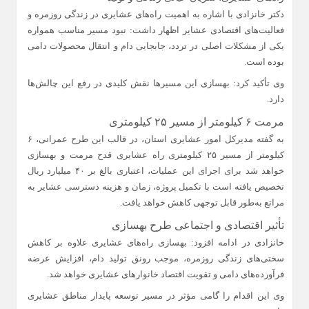
دکتر خانزادی با اشاره به اهمیت راه‌های عشایری در زندگی روزمره و
فعالیت‌های اقتصادی عشایر اظهار داشت: نبود مسیر مناسب همواره
یکی از مشکلات اصلی در تردد، جابجایی دام و انتقال محصولات دامی
بوده است.
وی تأکید کرد: بهسازی این مسیرها نقش کلیدی در رفع این چالش‌ها
دارد.
مرمت ۶ کیلومتر از مسیر ۲۵ کیلومتری
به گفته مدیرکل امور عشایری استان، در قالب این طرح عمرانی، ۶
کیلومتر از مسیر ۲۵ کیلومتری راه عشایری قدح مرمت و بهسازی
خواهد شد برای اجرای این عملیات، اعتباری بالغ بر ۴۰ میلیارد ریال
تخصیص یافته است با تکمیل پروژه، زمان و هزینه دسترسی عشایر به
مراتع به‌طور قابل توجهی کاهش خواهد یافت.
تأثیر اقتصادی و اجتماعی طرح بهسازی
خانزادی در ادامه افزود: بهسازی راه‌های عشایری علاوه بر کاهش
سختی‌های زندگی روزمره، موجب رونق تولید دام، افزایش عرضه
فرآورده‌های دامی و تقویت اقتصاد خانوارهای عشایری خواهد شد.
وی این اقدام را گامی مؤثر در مسیر توسعه پایدار مناطق عشایری