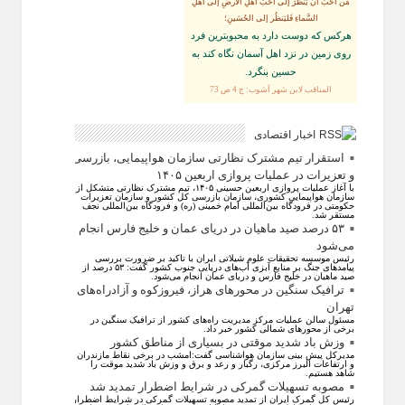
مَن أحَبَّ أن يَنظُرَ إلى أحَبِّ أهلِ الأرضِ إلى أهلِ
السَّماءِ فَليَنظُر إلى الحُسَينِ؛
هركس كه دوست دارد به محبوبترين فرد
روى زمين در نزد اهل آسمان نگاه كند به
حسين بنگرد.
المناقب لابن شهر آشوب: ج 4 ص 73
اخبار اقتصادی
استقرار تیم مشترک نظارتی سازمان هواپیمایی، بازرسی
و تعزیرات در عملیات پروازی اربعین ۱۴۰۵
با آغاز عملیات پروازی اربعین حسینی ۱۴۰۵، تیم مشترک نظارتی متشکل از
سازمان هواپیمایی کشوری، سازمان بازرسی کل کشور و سازمان تعزیرات
حکومتی در فرودگاه بین‌المللی امام خمینی (ره) و فرودگاه بین‌المللی نجف
مستقر شد.
۵۳ درصد صید ماهیان در دریای عمان و خلیج فارس انجام
می‌شود
رئیس موسسه تحقیقات علوم شیلاتی ایران با تاکید بر ضرورت بررسی
پیامد‌های جنگ بر منابع آبزی آب‌های دریایی جنوب کشور گفت: ۵۳ درصد از
صید ماهیان در خلیج فارس و دریای عمان انجام می‌شود.
ترافیک سنگین در محورهای هراز، فیروزکوه و آزادراه‌های
تهران
مسئول سالن عملیات مرکز مدیریت راه‌های کشور از ترافیک سنگین در
برخی از محور‌های شمالی کشور خبر داد.
وزش باد شدید موقتی در بسیاری از مناطق کشور
مدیرکل پیش بینی سازمان هواشناسی گفت:امشب در برخی نقاط مازندران
و ارتفاعات البرز مرکزی، رگبار و رعد و برق و وزش باد شدید موقت را
شاهد هستیم.
مصوبه تسهیلات گمرکی در شرایط اضطرار تمدید شد
رئیس کل گمرک ایران از تمدید مصوبه تسهیلات گمرکی در شرایط اضطرار