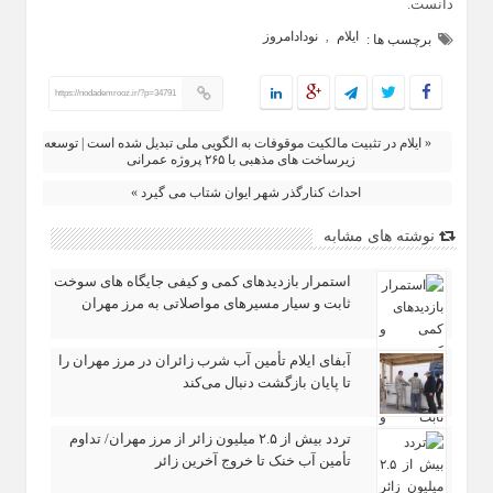
دانست.
ایلام
نودادامروز
,
برچسب ها :
https://nodademrooz.ir/?p=34791
« ایلام در تثبیت مالکیت موقوفات به الگویی ملی تبدیل شده است | توسعه
زیرساخت‌ های مذهبی با ۲۶۵ پروژه عمرانی
احداث کنارگذر شهر ایوان شتاب می‌ گیرد »
نوشته های مشابه
استمرار بازدیدهای کمی و کیفی جایگاه‌ های سوخت
ثابت و سیار مسیرهای مواصلاتی به مرز مهران
آبفای ایلام تأمین آب شرب زائران در مرز مهران را
تا پایان بازگشت دنبال می‌کند
تردد بیش از ۲.۵ میلیون زائر از مرز مهران/ تداوم
تأمین آب خنک تا خروج آخرین زائر