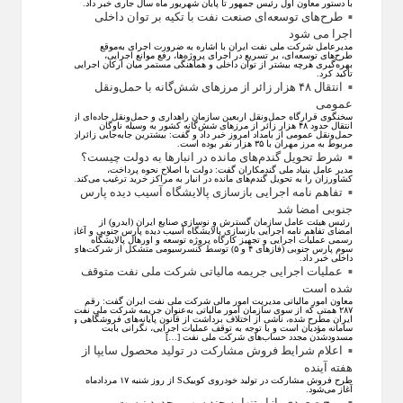
با دستور معاون اول رئیس جمهور تا پایان شهریور ماه سال جاری خبر داد.
طرح‌های توسعه‌ای صنعت نفت با تکیه بر توان داخلی
اجرا می شود
مدیرعامل شرکت ملی نفت ایران با اشاره به ضرورت اجرای به‌موقع
طرح‌های توسعه‌ای، بر تسریع در اجرای پروژه‌ها، رفع موانع اجرایی،
بهره‌گیری هرچه بیشتر از توان داخلی و هماهنگی مستمر میان ارکان اجرایی
تاکید کرد.
انتقال ۴۸ هزار زائر از مرزهای شش‌گانه با حمل‌ونقل
عمومی
سخنگوی قرارگاه حمل‌ونقل اربعین سازمان راهداری و حمل‌ونقل جاده‌ای از
انتقال حدود ۴۸ هزار زائر از مرز‌های شش‌گانه کشور به وسیله ناوگان
حمل‌ونقل عمومی از بامداد امروز خبر داد و گفت: بیشترین جابه‌جایی زائران
مربوط به مرز مهران با ۳۵ هزار نفر بوده است.
شرط تحویل گندم‌های مانده در انبار‌ها به دولت چیست؟
مدیر عامل بنیاد ملی گندمکاران گفت: دولت با اصلاح نحوه پرداخت،
کشاورزان را به تحویل گندم‌های مانده در انبار به مراکز خرید ترغیب می‌کند.
تفاهم نامه اجرایی بازسازی پالایشگاه آسیب دیده پارس
جنوبی امضا شد
رئیس هیئت عامل سازمان گسترش و نوسازی صنایع ایران (ایدرو) از
امضای تفاهم نامه اجرایی بازسازی پالایشگاه آسیب دیده پارس جنوبی و آغاز
رسمی عملیات اجرایی و تجهیز کارگاه پروژه توسعه و اورهال پالایشگاه
سوم پارس جنوبی (فاز‌های ۴ و ۵) توسط کنسرسیومی متشکل از شرکت‌های
داخلی خبر داد.
عملیات اجرایی جریمه مالیاتی شرکت ملی نفت متوقف
شده است
معاون امور مالیاتی مدیریت امور مالی شرکت ملی نفت ایران گفت: رقم
۲۸۷ همتی که از سوی سازمان امور مالیاتی به‌عنوان جریمه شرکت ملی نفت
ایران مطرح شده، ناشی از اختلاف برداشت از قانون پایانه‌های فروشگاهی و
سامانه مؤدیان است و با توجه به توقف عملیات اجرایی، نگرانی بابت
مسدودشدن مجدد حساب‌های شرکت ملی نفت […]
اعلام شرایط فروش مشارکت در تولید محصول سایپا از
هفته آینده
طرح فروش مشارکت در تولید خودروی کوییکS از روز شنبه ۱۷ مردادماه
آغاز می‌شود.
موج صعودی بازار تنها به چند سهم محدود نیست