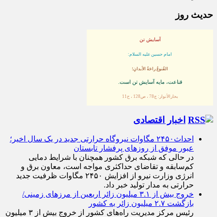
حدیث روز
آسایش تن
امام حسین علیه السلام:
القُنوعُ راحَةُ الأبدانِ؛
قناعت، مايه آسايش تن است.
بحارالأنوار: ج78 ، ص128 ، ح11
اخبار اقتصادی
احداث۲۴۵۰ مگاوات نیروگاه حرارتی جدید در یک سال اخیر؛
عبور موفق از روز‌های پرفشار تابستان
در حالی که شبکه برق کشور همچنان با شرایط دمایی
کم‌سابقه و تقاضای حداکثری مواجه است، معاون برق و
انرژی وزارت نیرو از افزایش ۲۴۵۰ مگاوات ظرفیت جدید
حرارتی به مدار تولید خبر داد.
خروج بیش از ۳.۱ میلیون زائر اربعین از مرزهای زمینی/
بازگشت ۲.۷ میلیون زائر به کشور
رئیس مرکز مدیریت راه‌های کشور از خروج بیش از ۳ میلیون