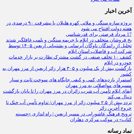
آخرین اخبار
پروژه سازه سنگی و ملاتی کهره هلیلان با پیشرفت ۹۰ درصدی در
هفته دولت افتتاح می شود
17 مرداد فرصتی برای قدرشناسی
یخ‌ فروشان متخلف در ایلام با جریمه سنگین و پلمب غافلگیر شدند
تجلیل از رانندگان ناوگان آبرسانی و پشتیبانی اربعین ۱۴۰۵ توسط
شرکت آب و فاضلاب استان ایلام
کشف ۱۰ تخلف صنفی در گشت مشترک نظارت بر بازار خدمات
خودرو در ایلام
بازگشت بیش از یک میلیون و ۳۰۵ هزار زائر اربعین از مرز مهران به
کشور
استمرار بازدیدهای کمی و کیفی جایگاه‌ های سوخت ثابت و سیار
مسیرهای مواصلاتی به مرز مهران
آبفای ایلام تأمین آب شرب زائران در مرز مهران را تا پایان بازگشت
دنبال می‌کند
تردد بیش از ۲.۵ میلیون زائر از مرز مهران/ تداوم تأمین آب خنک تا
خروج آخرین زائر
ترویج فرهنگ عاشورایی در مسیر اربعین | راه‌ اندازی «حسینه
کتاب» در موکب مرکزی دهلران
نماد رسانه