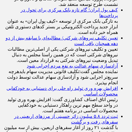
نشست طرح توسعه منعقد شد.
کیف پول ایران؛ گام تازه بانک مرکزی برای تحول در
پرداخت‌ها
به تازگی بانک مرکزی از توسعه «کیف پول ایران» به عنوان
ابزار جدید پرداخت الکترونیکی بر بستر کد‌های دستوری تلفن
همراه خبر داده است.
تعیین تکلیف نیروهای شرکتی/ مطالبه‌ای با سابقه بیش از دو
دهه همچنان باقی است
تعیین و تکلیف نیرو‌های شرکتی یکی از اصلی‌ترین مطالبات
نیرو‌های شرکتی است که در همین راستا مجلس به دنبال
تبدیل وضعیت نیرو‌های شرکتی به قرارداد معین است.
آزادسازی سهام عدالت به نفع مردم اجرایی شود
نماینده مجلس گفت:تکلیف قانونی مدیریت سهام بایدهرچه
سریع‌تر اجرایی شود و آزادسازی سهام عدالت توسط دولت
انجام بپذیرد.
افزایش بهره وری تولید راه حلی برای دستیابی به خودکفایی
محصولات اساسی
رئیس اتاق اصناف کشاورزی گفت: افزایش بهره وری تولید
در واحد سطح مهم ترین راهکار دستیابی به خودکفایی
محصولات اساسی در برنامه هفتم است.
ثبت تردد ۵.۸ میلیون زائر حسینی از مرزهای اربعینی در
سفرهای رفت و برگشت
با گذشت ۲۱ روز از آغاز سفرهای اربعین، بیش از سه میلیون