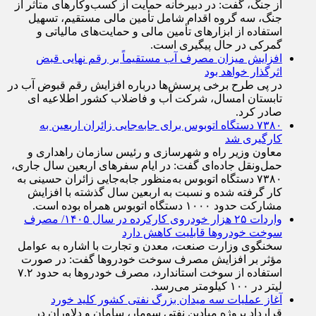
از جنگ، گفت: در دبیرخانه حمایت از کسب‌وکار‌های متاثر از
جنگ، سه گروه اقدام شامل تأمین مالی مستقیم، تسهیل
استفاده از ابزار‌های تأمین مالی و حمایت‌های مالیاتی و
گمرکی در حال پیگیری است.
افزایش میزان مصرف آب مستقیماً بر رقم نهایی قبض
اثرگذار خواهد بود
در پی طرح برخی پرسش‌ها درباره افزایش رقم قبوض آب در
تابستان امسال، شرکت آب و فاضلاب کشور اطلاعیه ای
صادر کرد.
۷۳۸۰ دستگاه اتوبوس برای جابه‌جایی زائران اربعین به
کارگیری شد
معاون وزیر راه و شهرسازی و رئیس سازمان راهداری و
حمل‌ونقل جاده‌ای گفت: در ایام سفرهای اربعین سال جاری،
۷۳۸۰ دستگاه اتوبوس به‌منظور جابه‌جایی زائران حسینی به‌
کار گرفته شده و نسبت به اربعین سال گذشته با افزایش
مشارکت حدود ۱۰۰۰ دستگاه اتوبوس همراه بوده است.
واردات ۲۵ هزار خودروی کارکرده در سال ۱۴۰۵/ مصرف
سوخت خودرو‌ها قابلیت کاهش دارد
سخنگوی وزارت صنعت، معدن و تجارت با اشاره به عوامل
مؤثر بر افزایش مصرف سوخت خودرو‌ها گفت: در صورت
استفاده از سوخت استاندارد، مصرف خودرو‌ها به حدود ۷.۲
لیتر در ۱۰۰ کیلومتر می‌رسد.
آغاز عملیات سه میدان بزرگ نفتی کشور کلید خورد
قرارداد پروژه میادین نفتی سومار، سامان و دلاوران در