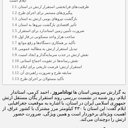
ایلام است
ظرفیت‌های فرابخشی استقرار ارتش در استان
پیگیری‌های مستمر برای اجرای طرح
بازگشت نیروهای بومی ارتش به استان
تأثیر اقتصادی بازگشت نیروها به استان
ضرورت تأمین زمین استاندارد برای استقرار
ساخت هزار واحد مسکونی در فاز اول
تأکید بر همکاری دستگاه‌ها و رفع موانع
تبدیل استقرار ارتش به مطالبه عمومی
نقش ارتش در جذب سرمایه‌گذار و ایجاد امنیت
نقش رسانه‌ها در تقویت اجماع استانی
استقرار ارتش؛ فرصت تاریخی برای ایلام
سابقه طرح و ضرورت راهبردی آن
تأکید مسئولان بر اجرای طرح
به گزارش سرویس استان ها
نودادامروز
، احمد کرمی، استاندار
ایلام، روز شنبه در نشست بررسی روند استقرار یگان مستقل ارتش
جمهوری اسلامی ایران در استان، با اشاره به موقعیت جغرافیایی
ایلام گفت: این استان با ۴۳۰ کیلومتر مرز مشترک با کشور عراق، از
اهمیت ویژه‌ای برخوردار است و همین ویژگی، ضرورت حضور
ارتش را دوچندان می‌کند.