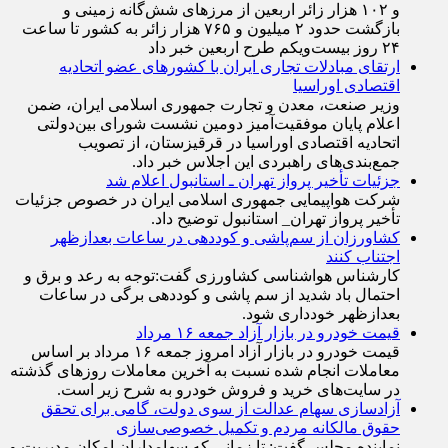
و ۱۰۲ هزار زائر اربعین از مرزهای شش‌گانه زمینی و
بازگشت حدود ۲ میلیون و ۷۶۵ هزار زائر به کشور تا ساعت
۲۴ روز بیست‌ویکم طرح اربعین خبر داد
ارتقای مبادلات تجاری ایران با کشور‌های عضو اتحادیه
اقتصادی اوراسیا
وزیر صنعت، معدن و تجارت جمهوری اسلامی ایران، ضمن
اعلام پایان موفقیت‌آمیز دومین نشست شورای بین‌دولتی
اتحادیه اقتصادی اوراسیا در قرقیزستان، از تصویب
جمع‌بندی‌های راهبردی این اجلاس خبر داد.
جزئیات تأخیر پرواز تهران ـ استانبول اعلام شد
شرکت هواپیمایی جمهوری اسلامی ایران در خصوص جزئیات
تأخیر پرواز تهران_ استانبول توضیح داد.
کشاورزان از سم‌پاشی و کوددهی در ساعات بعدازظهر
اجتناب کنند
کارشناس هواشناسی کشاورزی گفت:توجه به رعد و برق و
احتمال باد شدید از سم پاشی و کوددهی برگی در ساعات
بعدازظهر خودداری شود.
قیمت خودرو در بازار آزاد جمعه ۱۶ مرداد
قیمت خودرو در بازار آزاد امروز جمعه ۱۶ مرداد بر اساس
معاملات انجام شده نسبت به آخرین معاملات روز‌های گذشته
در سایت‌های خرید و فروش خودرو به شرح زیر است.
آزادسازی سهام عدالت از سوی دولت، گامی برای تحقق
حقوق مالکانه مردم و تکمیل خصوصی‌سازی
نماینده مجلس گفت: تا زمانی که سهامداران امکان مدیریت و