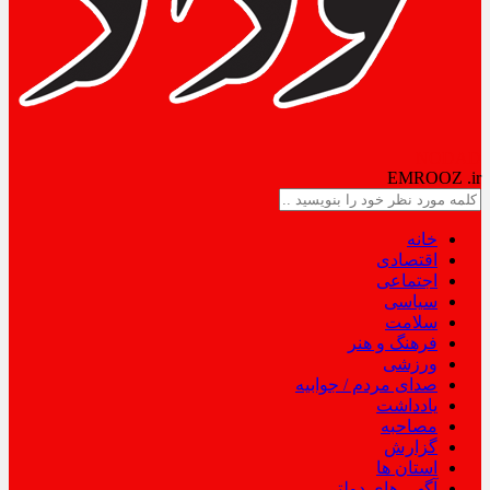
NODAD
EMROOZ
.ir
خانه
اقتصادی
اجتماعی
سیاسی
سلامت
فرهنگ و هنر
ورزشی
صدای مردم / جوابیه
یادداشت
مصاحبه
گزارش
استان ها
آگهی های دولتی