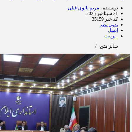
نویسنده :
مریم بالوی فیلی
21 سپتامبر 2025
کد خبر 35159
بدون نظر
ایمیل
پرینت
سایز متن
/