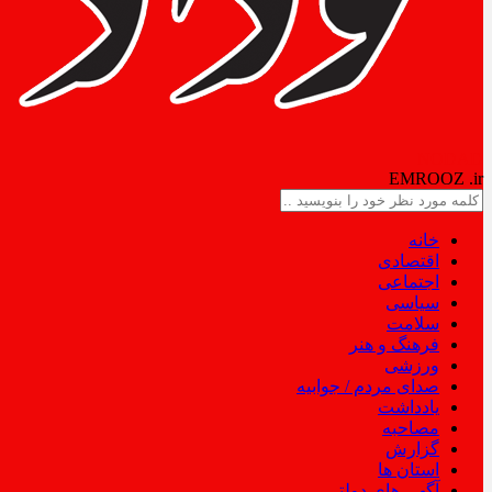
NODAD
EMROOZ
.ir
خانه
اقتصادی
اجتماعی
سیاسی
سلامت
فرهنگ و هنر
ورزشی
صدای مردم / جوابیه
یادداشت
مصاحبه
گزارش
استان ها
آگهی های دولتی