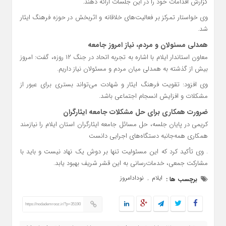
گزارش اقدامات خود را در این جلسات ارائه دهند.
وی خواستار تمرکز بر فعالیت‌های خلاقانه و اثربخش در حوزه فرهنگ ایثار
شد.
همدلی مسئولان و مردم، نیاز امروز جامعه
معاون استاندار ایلام با اشاره به تجربه اتحاد در جنگ ۱۲ روزه، گفت: امروز
بیش از گذشته به همدلی میان مردم و مسئولان نیاز داریم.
وی افزود: تقویت فرهنگ ایثار و شهادت می‌تواند بستری برای عبور از
مشکلات و افزایش انسجام اجتماعی باشد.
ضرورت همکاری برای حل مشکلات جامعه ایثارگران
کریمی در پایان جلسه، حل مسائل جامعه ایثارگران استان ایلام را نیازمند
همکاری همه‌جانبه دستگاه‌های اجرایی دانست
. وی تأکید کرد که این مسئولیت تنها بر دوش یک نهاد نیست و باید با
مشارکت جمعی، خدمات‌رسانی به این قشر شریف بهبود یابد.
ایلام
نودادامروز
برچسب ها :
,
https://nodademrooz.ir/?p=35190