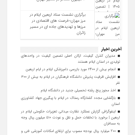
برگزاری نشست ستاد اربعین ایلام در
مرز مهران؛ فرصت‌ های اقتصادی در
مرزها و تهدیدهای جاده‌ ای در مسیر
زائران
آخرین اخبار
مدیران کنترل کیفیت، ارکان اصلی تضمین کیفیت در واحدهای
تولیدی در استان ایلام هستند
انجام بیش از ۲۴۰۰ مورد بازرسی دامپزشکی ایلام در ایام اربعین
افزایش ظرفیت پذیرش دانشگاه فرهنگیان در ایلام به بیش از ۳۰۰
نفر
اخذ مجوز پنج رشته تحصیلی جدید در دانشگاه ايلام
بازگشایی مجدد کشتارگاه رستاک در ایلام با پیگیری جهاد کشاورزی
استان
اینفوگرافی گزارش عملکرد نظارت میدانی تعزیرات حکومتی ایلام در
اربعین | برخورد با تخلفات حمل‌ و نقل و عودت ۵۱۰ میلیون ریال وجه
به مسافران
200 میلیارد ریال بودجه مصوب برای ارتقای امکانات آموزشی فنی‌ و