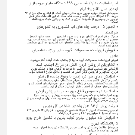
اجازه فعالیت ندارد/ شناسایی ۶۹۹ دستگاه ماینر غیرمجاز از
ابتدای سال تاکنون+ فیلم
مدیرعامل شرکت توزیع نیروی برق استان تهران گفت: از ابتدای سال نیز در ۳۳
مزرعه، ۶۹۹ دستگاه ماینر کشف و ضبط شده است که این اقدامات نقش قابل
توجهی در جلوگیری از هدررفت انرژی و کمک به پایداری شبکه برق داشته
است.
تجهیز ۲۵ درصد چاه های آب کشاورزی به کنتورهای
هوشمند
مدیرکل دفتر امور آب کشاورزی وزارت جهاد کشاورزی از زمینه سازی تحویل
حجمی آب به بخش کشاورزی در پی واگذاری تصدی گری مدیریت آب به بهره
برداران خبرداد و گفت: تنها ۲۵ درصد چاه‌های آب کشاورزی به کنتور هوشمند
مجهز شده است.
فروش فوق‌العاده محصولات گروه سایپا ویژه متقاضیان
عادی
فروش فوق‌العاده محصولات گروه سایپا از یکشنبه هفته آینده آغاز می‌شود.
کشاورزان از روشن کردن آتش در مزارع اجتناب کنند
کارشناس هواشناسی کشاورزی گفت: با توجه به گرمای هوا و خشک بودن
مزارع، کشاورزان از روشن کردن آتش در حاشیه و داخل مزارع اجتناب شود.
افزایش دمای هوا کره زمین با وقوع پدیده ال نینو
رئیس مرکز ملی اقلیم ومدیریت بحران خشکسالی سازمان هواشناسی
گفت:شدت کم‌سابقه ال‌نینو می‌تواند الگو‌های جوی غیرمترقبه‌ای ایجاد کند و
پیش‌بینی‌های فصلی از احتمال بارش نرمال تا فراتر از نرمال است.
اطلاعیه در خصوص قطع برق مجموعه ورزشی آزادی
پیرو اخبار منتشره در خصوص قطع برق مجموعه ورزشی آزادی به اطلاع
می‌رساند انشعاب برق این مجموعه به دلیل عدم پرداخت بهای برق مصرفی از
آبان ماه ۱۴۰۳ قطع شده است.
رشد بیش از ۹۴ هزار واحدی شاخص کل بورس
در جریان معاملات امروز ۱۹ مرداد شاخص کل بورس با افزایش ۹۴ هزار و ۲۱۳
واحد در سطح ۵ میلیون و ۶۵۴ واحدی قرار گرفت.
افزایش ۱.۵ میلیون لیتری تولید بنزین با تکمیل طرح یورو
۵ پالایشگاه تهران
مدیرعامل پالایش نفت تهران گفت:بنزین پالایشگاه تهران با اجرای طرح
کیفی‌سازی یورو ۵ می‌شود.