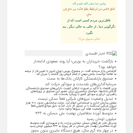
پيامبر خدا صلى‏ الله‏ عليه ‏و‏ آله:
أغفَلُ النّاسِ مَن لَم يَتَّعِظْ بِتَغَيُّرِ الدُّنيا مِن حالٍ إلى
حالٍ؛
غافل‏‌ترين مردم كسى است كه از
دگرگونى دنيا ـ از حالى به حالى ديگر ـ پند
نگیرد.
امالی صدوق، ص72
اخبار اقتصادی
بازگشت خریداران به بورس؛ آیا روند صعودی ادامه‌دار
خواهد بود؟
کارشناس بازار سرمایه گفت: در مجموع، بورس تهران امروز با تغییر فاز از عرضه
به تقاضا توانست بخش مهمی از فشار فروش روز گذشته را جبران کند.
صندوق بازنشستگی کارکنان بانک‌ها به سمت
سرمایه‌گذاری‌های بلندمدت و سودآور حرکت کند
وزیر اقتصاد با تأکید بر ضرورت ارتقای کیفیت دارایی‌های صندوق بازنشستگی
کارکنان بانک‌ها، خواستار برنامه‌ریزی برای حضور این صندوق در پروژه‌های
راهبردی، ارزآور و سودآور کشور با رویکرد بلندمدت شد.
تبدیل وضعیت نیرو‌های شرکتی فعلاً ممکن نیست
معاون سازمان اداری و استخدامی اعلام کرد: دولت ساماندهی حدود ۷۰۰ هزار
نیروی شرکتی ثبت‌شده را در دستور کار دارد، اما به دلیل موانع قانونی فعلاً
امکان تبدیل وضعیت همه این نیرو‌ها وجود ندارد.
متوسط آورده متقاضیان نهضت ملی مسکن به ۴۳۶
میلیون تومان رسید
مدیرکل دفتر طرح‌های مسکن حمایتی وزارت راه و شهرسازی گفت:متوسط
آورده متقاضیان نهضت ملی مسکن در هر پروژه به ۴۳۶ میلیون تومان رسید
در چهار ماه گرم سال، هیچ دستگاه ماینری بدون مجوز