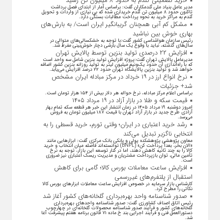
خرید تضمینی گندم به حدود ۸ میلیون تن رسید
مدیر عامل بنیاد ملی گندمکاران گفت: براساس آمار از ابتدای فصل برداشت
تاکنون حدود ۸ میلیون تن گندم خریداری شده که بی نیازی از واردات و تحویل
گندم به مراکز خرید به نحوه پرداخت مطالبات بستگی دارد.
مشکل کم آبی همچنان گریبانگیر ایران است/ به بارش‌های
بهاری خوش بین نباشید
رئیس سازمان هواشناسی کشور گفت:با توجه به خشکسالی‌های متوالی در
سال‌های گذشته، نباید با وقوع یک سال بارشی دچار خوش‌بینی مفرط شد.
افزایش ۲۲ درصدی تولید بنزین توسط پالایش تهران
مدیرعامل پالایش تهران گفت:پروژه افزایش تولید بنزین شامل سه واحد است
که با راه‌اندازی آن حدود یک‌ونیم میلیون لیتر به تولید روزانه بنزین کشور اضافه
خواهد شد و تولید بنزین پالایشگاه تهران حدود ۲۲ درصد افزایش می‌یابد.
نرخ انواع ارز در ۱۹ خرداد در مرکز مبادله ایران مشخص
شد+ جزئیات
براساس اعلام مرکز مبادله، نرخ حواله هر دلار بیش از ۱۵۴ هزار تومان است.
قیمت سکه و طلا در بازار آزاد در ۱۹ مرداد ۱۴۰۵
امروز دوشنبه ۱۹ مرداد ۱۴۰۵ در زمان انتشار این خبر هر قطعه سکه تمام بهار
آزادی طرح جدید در بازار آزاد تهران با قیمت ۱۸۷ میلیون تومان به فروش
می‌رسد.
رشد خرید اعتباری در ایران؛ وقتی تورم، خرید قسطی را به
انتخابی ناگزیر تبدیل می‌کند
معاون پژوهشی پژوهشکده پولی و بانکی بانک مرکزی گفت: ابزار‌هایی مانند
«الان بخر، بعداً پرداخت کن» (BNPL) توانسته‌اند فاصله میان انتخاب و خرید
کالا را به چند ثانیه کاهش دهند، اما در کنار توسعه این بازار، توجه به نرخ
تأمین مالی، توان بازپرداخت مشتریان و مدیریت ریسک اعتباری نیز ضروری
است.
افزایش ساعت معاملات بورس کالا؛ گامی برای کاهش
استقبال از پلتفرم‌های غیررسمی
کارشناس بازار سرمایه در خصوص افزایش ساعت معاملات ابزارهای بورس کالا
نکاتی را مطرح کرد.
صدور شناسنامه واحد بهره‌برداری گلخانه‌های کشور آغاز شد
رئیس اتاق اصناف کشاورزی گفت: صدور شناسنامه واحدهای بهره‌برداری
گلخانه‌های کشور و فرآیند صدور شناسنامه محصولات گلخانه‌ای در چهارچوب
دستورالعمل فنی و فرآیند اجرایی بند خ ماده ۷۱ قانون برنامه هفتم پیشرفت آغاز
شد.