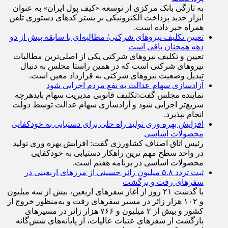
ابزار جدید پرداخت الکترونیکی بر بستر کد‌های دستوری تلفن
همراه خبر داده است.
تعیین تکلیف نیروهای شرکتی/ مطالبه‌ای با سابقه بیش از دو
دهه همچنان باقی است
تعیین و تکلیف نیرو‌های شرکتی یکی از اصلی‌ترین مطالبات
نیرو‌های شرکتی است که در همین راستا مجلس به دنبال
تبدیل وضعیت نیرو‌های شرکتی به قرارداد معین است.
آزادسازی سهام عدالت به نفع مردم اجرایی شود
نماینده مجلس گفت:تکلیف قانونی مدیریت سهام بایدهرچه
سریع‌تر اجرایی شود و آزادسازی سهام عدالت توسط دولت
انجام بپذیرد.
افزایش بهره وری تولید راه حلی برای دستیابی به خودکفایی
محصولات اساسی
رئیس اتاق اصناف کشاورزی گفت: افزایش بهره وری تولید
در واحد سطح مهم ترین راهکار دستیابی به خودکفایی
محصولات اساسی در برنامه هفتم است.
ثبت تردد ۵.۸ میلیون زائر حسینی از مرزهای اربعینی در
سفرهای رفت و برگشت
با گذشت ۲۱ روز از آغاز سفرهای اربعین، بیش از سه میلیون
و ۱۰۲ هزار زائر در مسیر سفرهای رفت و به‌منظور خروج از
کشور و بیش از ۲ میلیون و ۷۶۶ هزار زائر در مسیرهای
بازگشت از سفرهای عتبات عالیات، از پایانه‌های شش‌گانه
اربعینی کشور تردد کرده‌اند.