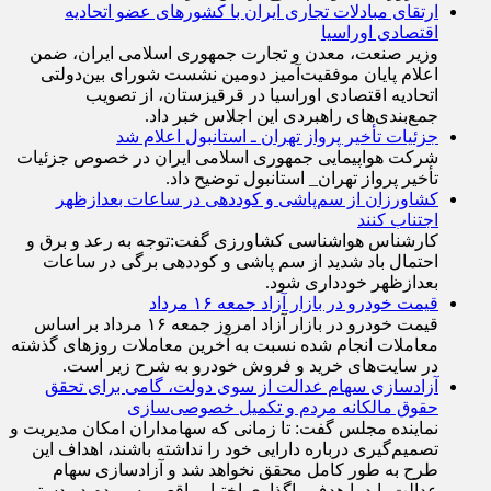
اقتصادی اوراسیا
وزیر صنعت، معدن و تجارت جمهوری اسلامی ایران، ضمن
اعلام پایان موفقیت‌آمیز دومین نشست شورای بین‌دولتی
اتحادیه اقتصادی اوراسیا در قرقیزستان، از تصویب
جمع‌بندی‌های راهبردی این اجلاس خبر داد.
جزئیات تأخیر پرواز تهران ـ استانبول اعلام شد
شرکت هواپیمایی جمهوری اسلامی ایران در خصوص جزئیات
تأخیر پرواز تهران_ استانبول توضیح داد.
کشاورزان از سم‌پاشی و کوددهی در ساعات بعدازظهر
اجتناب کنند
کارشناس هواشناسی کشاورزی گفت:توجه به رعد و برق و
احتمال باد شدید از سم پاشی و کوددهی برگی در ساعات
بعدازظهر خودداری شود.
قیمت خودرو در بازار آزاد جمعه ۱۶ مرداد
قیمت خودرو در بازار آزاد امروز جمعه ۱۶ مرداد بر اساس
معاملات انجام شده نسبت به آخرین معاملات روز‌های گذشته
در سایت‌های خرید و فروش خودرو به شرح زیر است.
آزادسازی سهام عدالت از سوی دولت، گامی برای تحقق
حقوق مالکانه مردم و تکمیل خصوصی‌سازی
نماینده مجلس گفت: تا زمانی که سهامداران امکان مدیریت و
تصمیم‌گیری درباره دارایی خود را نداشته باشند، اهداف این
طرح به طور کامل محقق نخواهد شد و آزادسازی سهام
عدالت باید با هدف واگذاری اختیار واقعی به مردم در دستور
کار قرار گیرد.