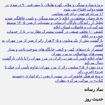
پروژه سازه سنگی و ملاتی کهره هلیلان با پیشرفت ۹۰ درصدی در
هفته دولت افتتاح می شود
17 مرداد فرصتی برای قدرشناسی
یخ‌ فروشان متخلف در ایلام با جریمه سنگین و پلمب غافلگیر شدند
تجلیل از رانندگان ناوگان آبرسانی و پشتیبانی اربعین ۱۴۰۵ توسط
شرکت آب و فاضلاب استان ایلام
کشف ۱۰ تخلف صنفی در گشت مشترک نظارت بر بازار خدمات
خودرو در ایلام
بازگشت بیش از یک میلیون و ۳۰۵ هزار زائر اربعین از مرز مهران به
کشور
استمرار بازدیدهای کمی و کیفی جایگاه‌ های سوخت ثابت و سیار
مسیرهای مواصلاتی به مرز مهران
آبفای ایلام تأمین آب شرب زائران در مرز مهران را تا پایان بازگشت
دنبال می‌کند
تردد بیش از ۲.۵ میلیون زائر از مرز مهران/ تداوم تأمین آب خنک تا
خروج آخرین زائر
ترویج فرهنگ عاشورایی در مسیر اربعین | راه‌ اندازی «حسینه
کتاب» در موکب مرکزی دهلران
نماد رسانه
حدیث روز