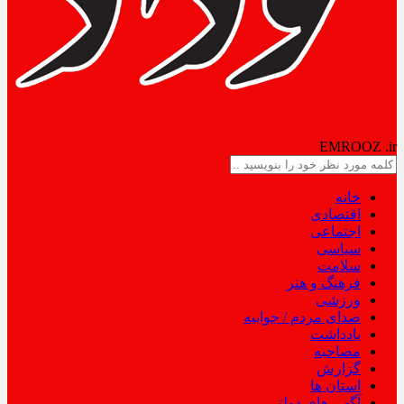
NODAD
EMROOZ
.ir
خانه
اقتصادی
اجتماعی
سیاسی
سلامت
فرهنگ و هنر
ورزشی
صدای مردم / جوابیه
یادداشت
مصاحبه
گزارش
استان ها
آگهی های دولتی