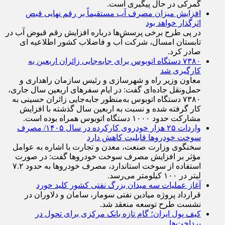
افزایش میزان مصرف آب مستقیماً بر رقم نهایی قبض
اثرگذار خواهد بود
در پی طرح برخی پرسش‌ها درباره افزایش رقم قبوض آب در
تابستان امسال، شرکت آب و فاضلاب کشور اطلاعیه ای
صادر کرد.
۷۳۸۰ دستگاه اتوبوس برای جابه‌جایی زائران اربعین به
کارگیری شد
معاون وزیر راه و شهرسازی و رئیس سازمان راهداری و
حمل‌ونقل جاده‌ای گفت: در ایام سفرهای اربعین سال جاری،
۷۳۸۰ دستگاه اتوبوس به‌منظور جابه‌جایی زائران حسینی به‌
کار گرفته شده و نسبت به اربعین سال گذشته با افزایش
مشارکت حدود ۱۰۰۰ دستگاه اتوبوس همراه بوده است.
واردات ۲۵ هزار خودروی کارکرده در سال ۱۴۰۵/ مصرف
سوخت خودرو‌ها قابلیت کاهش دارد
سخنگوی وزارت صنعت، معدن و تجارت با اشاره به عوامل
مؤثر بر افزایش مصرف سوخت خودرو‌ها گفت: در صورت
استفاده از سوخت استاندارد، مصرف خودرو‌ها به حدود ۷.۲
لیتر در ۱۰۰ کیلومتر می‌رسد.
آغاز عملیات سه میدان بزرگ نفتی کشور کلید خورد
قرارداد پروژه میادین نفتی سومار، سامان و دلاوران در
نشست طرح توسعه منعقد شد.
کیف پول ایران؛ گام تازه بانک مرکزی برای تحول در
پرداخت‌ها
به تازگی بانک مرکزی از توسعه «کیف پول ایران» به عنوان