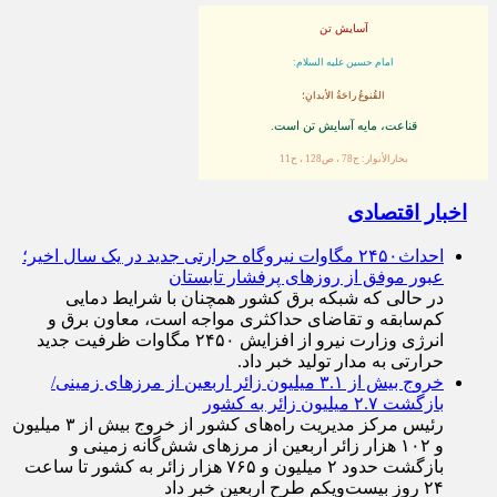
آسایش تن
امام حسین علیه السلام:
القُنوعُ راحَةُ الأبدانِ؛
قناعت، مايه آسايش تن است.
بحارالأنوار: ج78 ، ص128 ، ح11
اخبار اقتصادی
احداث۲۴۵۰ مگاوات نیروگاه حرارتی جدید در یک سال اخیر؛
عبور موفق از روز‌های پرفشار تابستان
در حالی که شبکه برق کشور همچنان با شرایط دمایی
کم‌سابقه و تقاضای حداکثری مواجه است، معاون برق و
انرژی وزارت نیرو از افزایش ۲۴۵۰ مگاوات ظرفیت جدید
حرارتی به مدار تولید خبر داد.
خروج بیش از ۳.۱ میلیون زائر اربعین از مرزهای زمینی/
بازگشت ۲.۷ میلیون زائر به کشور
رئیس مرکز مدیریت راه‌های کشور از خروج بیش از ۳ میلیون
و ۱۰۲ هزار زائر اربعین از مرزهای شش‌گانه زمینی و
بازگشت حدود ۲ میلیون و ۷۶۵ هزار زائر به کشور تا ساعت
۲۴ روز بیست‌ویکم طرح اربعین خبر داد
ارتقای مبادلات تجاری ایران با کشور‌های عضو اتحادیه