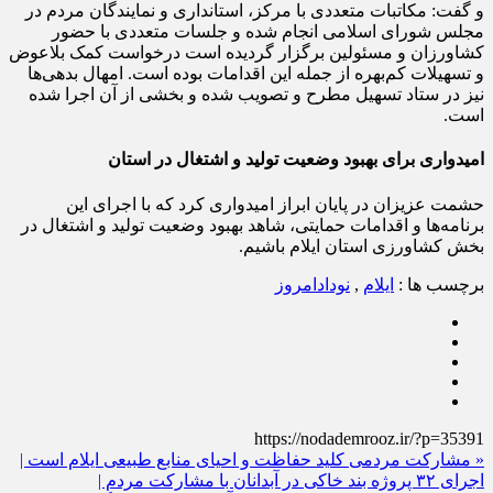
مجلس شورای اسلامی انجام شده و جلسات متعددی با حضور
کشاورزان و مسئولین برگزار گردیده است درخواست کمک بلاعوض
و تسهیلات کم‌بهره از جمله این اقدامات بوده است. امهال بدهی‌ها
نیز در ستاد تسهیل مطرح و تصویب شده و بخشی از آن اجرا شده
است.
امیدواری برای بهبود وضعیت تولید و اشتغال در استان
حشمت عزیزان در پایان ابراز امیدواری کرد که با اجرای این
برنامه‌ها و اقدامات حمایتی، شاهد بهبود وضعیت تولید و اشتغال در
بخش کشاورزی استان ایلام باشیم.
برچسب ها :
ایلام
,
نودادامروز
https://nodademrooz.ir/?p=35391
« مشارکت مردمی کلید حفاظت و احیای منابع طبیعی ایلام است |
اجرای ۳۲ پروژه بند خاکی در آبدانان با مشارکت مردم |
ذخیره‌سازی ۲.۲ میلیون متر مکعب آب زمینه‌ ساز جنگل‌ کاری در