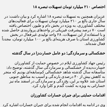
اختصاص ۲۱۰ میلیارد تومان تسهیلات تبصره ۱۸
عزیزان همچنین به تسهیلات تبصره ۱۸ اشاره کرد و بیان داشت: در
سال جاری بالغ بر ۲۱۰ میلیارد تومان تسهیلات برای فعالیت‌های
مختلف کشاورزی، به ویژه در بخش دام و طیور، اختصاص یافته
است ۷۰ درصد پیشرفت فیزیکی در واحدهای پرواربندی حاصل شده
و با استفاده از این تسهیلات، ۲۸ واحد تولیدی غیرفعال در بخش
کشاورزی استان با صرف هزینه‌ای بالغ بر ۱۰۰ میلیارد تومان، مجدداً
فعال شده‌اند.
خشکسالی و سرمازدگی؛ دو عامل خسارت‌زا در سال گذشته
رئیس جهاد کشاورزی ایلام در خصوص حمایت از کشاورزان
خسارت‌دیده از خشکسالی و سرمازدگی سال گذشته، توضیح داد:
متأسفانه سال گذشته شاهد خشکسالی کم‌سابقه‌ای بودیم که منجر
به کاهش بیش از ۴۰ درصدی بارندگی و آسیب به مناطق جنوبی
استان شد علاوه بر این، یخ‌زدگی و سرمازدگی در اسفند ماه نیز
خساراتی به ویژه به کشت گندم و کلزا وارد کرد.
اقدامات حمایتی برای جبران خسارات کشاورزان
وی در ادامه به اقدامات انجام شده برای جبران خسارات اشاره کرد
و گفت: مکاتبات متعددی با مرکز، استانداری و نمایندگان مردم در