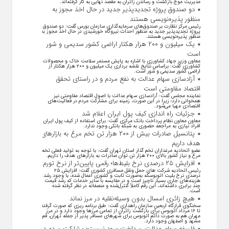
مدیریت موج بازگشت و رساندن زائران به مقصد نهایی به کار گرفته‌اند.
دو صندوق پروژه تجدیدپذیر جدید در حال اخذ مجوز به
منظور پذیره‌نویسی هستند
رئیس مرکز نظارت بر صندوق‌های سرمایه‌گذاری سازمان بورس گفت: دو صندوق
پروژه تجدیدپذیر جدید به منظور احداث نیروگاه خورشیدی در حال اخذ مجوز به
منظور پذیره‌نویسی هستند.
یک میلیون و ۲۰۰ هزار هکتار اراضی کشور سدیمی و شور
است
معاون وزیر جهاد کشاورزی با اشاره به پایش مستمر سلامت خاک و محصولات
کشاورزی گفت: براساس نتایج نقشه برداری یک میلیون و ۲۰۰ هزار هکتار از
اراضی کشور سدیمی و شور است.
آزادسازی سهام عدالت به نفع مردم و در راستای تحقق
اقتصاد مقاومتی است
نماینده مجلس گفت: آزادسازی سهام عدالت با اصول اقتصاد مقاومتی نیز
همخوانی دارد؛ زیرا در این صورت، زمینه برای مشارکت مردم در فعالیت‌های
اقتصادی مهیا می‌شود.
جزئیات راه اندازی کیف پول ایران اعلام شد
معاون معاون نظام پرداخت بانک مرکزی گفت: برای استفاده از کیف پول ایران
افراد نیازی به مراجعه حضوری به شبکه بانکی وجود ندارد.
پتانسیل صادرات بیش از ۲۰۰ هزار تن تخم مرغ به بازار‌های
هدف داریم
عضو اتحادیه مرغداران تخم گذار استان تهران گفت: با توجه به تولید فعلی تخم
مرغ و نیاز کشور بالای ۲۰۰ هزار تن توان صادرات به بازار‌های هدف را داریم.
افزایش ۲۵ درصدی نرخ بلیط‌ها؛ رقمی پایین‌تر از نرخ تورم
رئیس اتحادیه شرکت های حمل ونقل مسافری کشوری گفت: افزایش ۲۵
درصدی نرخ بلیت اتوبوسکه به‌صورت ثابت و کشوری اعمال شده، با وجود رشد
هزینه‌های جاری بسیار ناچیز است و در مقایسه با سایر خدمات که رشد قیمت
چند برابری داشته‌اند، این رقم کاملاً کنترل‌شده و منصفانه در نظر گرفته شده
است.
هیچ زائری امسال بدون وسیله‌نقلیه در مرز نماند
سخنگوی قرارگاه اربعین سازمان راهداری گفت: طبق برنامه ریزی که صورت گرفته
تا ۱۶ مرداد اتوبوس برای بازگشت زائران از تمامی مرز‌ها وجود دارد و در مرز
مهران هم به صورت دائم اتوبوس برای شهر‌های مسافر پذیر از جمله تهران، قم،
مشهد و اصفهان وجود دارد.
فلسفه سهام عدالت، پرداخت سود نیست؛ مشارکت مردم در