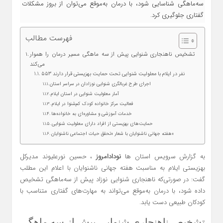
سه‌ماهگی شناسایی شود، با درمان به‌موقع می‌توان از بروز مشکلات
گفتاری جلوگیری کرد.
فهرست مطالب
تشخیص ناهنجاری شنوایی پیش از سه‌ ماهگی مسیر درمان را هموار
می‌کند
۵۵۳ نفر در ایلام با معلولیت شنوایی تحت حمایت بهزیستی قرار دارند
اجرای طرح غربالگری شنوایی نوزادان در سراسر استان
آمار معلولیت شنوایی در استان ایلام
فعالیت مرکز خانواده کودک کم‌شنوا در ایلام
خدمات آموزشی و مشاوره‌ای به خانواده‌ها
حمایت‌های بهزیستی از افراد دارای معلولیت شنوایی
هفته جهانی ناشنوایان با شعار «تحقق حیات اجتماعی ناشنوایان»
به گزارش سرویس استان ها
نودادامروز
، حسین نورعلیوند مدیرکل
بهزیستی ایلام به مناسبت هفته جهانی ناشنوایان با اعلام این مطلب
گفت: در صورتی‌که ناهنجاری شنوایی نوزاد پیش از سه‌ماهگی تشخیص
داده شود، با درمان به‌موقع می‌تواند به مهارت‌های گفتاری متناسب با
کودکان طبیعی دست یابد.
تشخیص ناهنجاری شنوایی پیش از سه‌ ماهگی