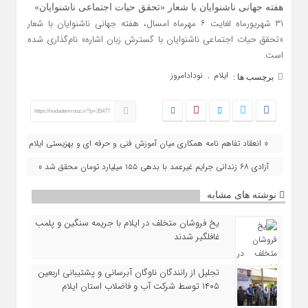
هفته جهانی ناشنوایان با شعار «تحقق حیات اجتماعی ناشنوایان»
۳۱ شهریورماه لغایت ۶ مهرماه امسال، هفته جهانی ناشنوایان با شعار
«تحقق حیات اجتماعی ناشنوایان با گسترش زبان اشاره» نام‌گذاری شده
است.
ایلام
نودادامروز
,
برچسب ها :
https://nodademrooz.ir/?p=35477
« انعقاد تفاهم‌ نامه همکاری میان آموزش فنی و حرفه‌ ای و بهزیستی ایلام
آزادی ۶۸ زندانی جرایم غیرعمد با بدهی ۱۵۵ میلیارد تومان محقق شد »
نوشته های مشابه
یخ‌ فروشان متخلف در ایلام با جریمه سنگین و پلمب
غافلگیر شدند
تجلیل از رانندگان ناوگان آبرسانی و پشتیبانی اربعین
۱۴۰۵ توسط شرکت آب و فاضلاب استان ایلام