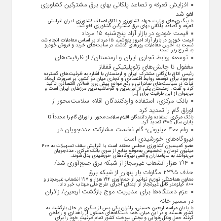
افزایش تعرفه و تصاعد پلکانی بهای برق مشترکین کشاورزی
لغو شد
با پیگیری‌های وزارت جهاد کشاورزی و اتاق اصناف کشاورزی ایران افزایش
تعرفه و تصاعد پلکانی بهای برق مشترکین کشاورزی لغو شد.
قیمت خودرو در بازار آزاد پنج‌شنبه ۱۵ مرداد
قیمت خودرو در بازار آزاد امروز پنج‌شنبه ۱۵ مرداد بر اساس معاملات انجام شده
نسبت به آخرین معاملات روز‌های گذشته در سایت‌های خرید و فروش خودرو
به شرح زیر است.
توسعه روابط تجاری ایران و ارمنستان/ از ظرفیت‌های
مغفول تا چالش‌های ژئوپلیتیکی قفقاز
رئیس اتاق بازرگانی مشترک ایران و ارمنستان با اشاره به ظرفیت‌های گسترده
موجود برای توسعه روابط اقتصادی و تجاری میان دو کشور، بر ضرورت ایجاد
ثبات در سیاست‌های صادراتی و رفع موانع پیش روی فعالان اقتصادی تأکید
کرد و گفت: ارمنستان یکی از امن‌ترین و کم‌حاشیه‌ترین مرز‌های ایران است و
می‌توان از این ظرفیت برای […]
بانک مرکزی، استفاده واردکنندگان اقلام سلامت‌محور از
اوراق گام را تمدید کرد
بانک مرکزی استفاده واردکنندگان اقلام سلامت‌محور از اوراق گام را مجدداً تا
پایان سال ۱۴۰۵ تمدید کرد.
وام ۴۰۰ میلیونی؛ گام نخست مشارکت مددجویان در
نیروگاه‌های خورشیدی است
عضو کمیسیون کشاورزی مجلس معتقد است با افزایش سقف تسهیلات به ۴۰۰
میلیون تومان و تخصیص به‌موقع منابع از سوی بانک مرکزی، مددجویان
می‌توانند به سهامداران واقعی نیروگاه‌های خورشیدی بدل شوند.
۱۹۴ هزار انشعاب غیرمجاز از شبکه برق جمع‌آوری شد/
حذف ۲۳۹۵ مگاوات بار پنهان از شبکه برق
معاون هماهنگی توزیع توانیر از جمع‌آوری ۱۹۴ هزار و ۱۹۷ انشعاب غیرمجاز و
۸۰۰ کیلومتر کابل غیرمجاز از ابتدای اجرای طرح ملی مهتاب خبر داد.
عزم دستگاه‌ها برای مدیریت موج بازگشت اربعین/ زائران
در مسیر خانه
با پایان مراسم اربعین حسینی، زائران یکی پس از دیگری در حال بازگشت به
کشور هستند و در این میان، همه دستگاه‌های مسئول از راهداری و راه‌آهن
گرفته حمل ونقل هوایی و بخش سوخت کشور تمام ظرفیت خود را برای