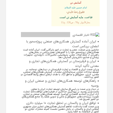
آسایش تن
امام حسین علیه السلام:
القُنوعُ راحَةُ الأبدانِ؛
قناعت، مايه آسايش تن است.
بحارالأنوار: ج78 ، ص128 ، ح11
اخبار اقتصادی
ایران آماده گسترش همکاری‌های صنعتی پروژه‌محور با
اعضای بریکس است
جانشین وزیر صنعت، معدن و تجارت در امور بازرگانی گفت: ایران آماده است
همکاری‌های پروژه‌محور خود را با کشور‌های عضو بریکس در بخش‌های
راهبردی از جمله فولاد، معدن، پتروشیمی، ماشین‌آلات، داروسازی، تجهیزات
پزشکی و صنایع دانش‌بنیان گسترش دهد.
ایران و قرقیزستان بر گسترش همکاری‌های تجاری و
معدنی تأکید کردند
وزرای صمت ایران و اقتصاد و تجارت قرقیزستان در دیدار‌های دوجانبه، بر
توسعه مبادلات تجاری، سرمایه‌گذاری مشترک، گسترش همکاری‌های صنعتی،
معدنی، انرژی، حمل‌ونقل و مناطق آزاد، با هدف ارتقای سطح روابط اقتصادی دو
کشور پرداختند.
راهکارهای توسعه همکاری‌های تجاری و صنعتی ایران و
روسیه
در دیدار وزیر صمت و رئیس‌کل سازمان توسعه تجارت ایران با معاون
نخست‌وزیر روسیه، بر بهره‌گیری حداکثری از ظرفیت‌های موافقت‌نامه تجارت
آزاد ایران و اتحادیه اقتصادی اوراسیا، توسعه همکاری‌های صنعتی و تجاری،
تقویت زیرساخت‌های حمل‌ونقل و بانکی و تدوین نقشه راه جامع همکاری‌های
دو کشور تصریح شد.
توافق ایران و پاکستان بر تحقق تجارت ۱۰ میلیارد دلاری
وزیر صمت گفت:یادداشت تفاهم گسترش همکاری‌های تجاری میان جمهوری
اسلامی ایران و پاکستان، در پایان دهمین نشست کمیته مشترک تجاری دو
کشور در اسلام‌آباد به امضا رسید.