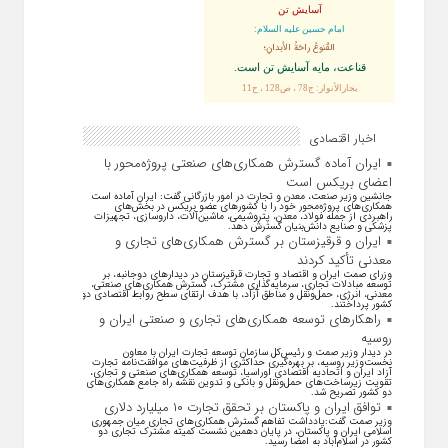
آسایش تن
امام حسین علیه السلام:
القُنوعُ راحَةُ الأبدانِ؛
قناعت، مايه آسايش تن است.
بحارالأنوار: ج78 ، ص128 ، ح11
اخبار اقتصادی
ایران آماده گسترش همکاری‌های صنعتی پروژه‌محور با
اعضای بریکس است
جانشین وزیر صنعت، معدن و تجارت در امور بازرگانی گفت: ایران آماده است
همکاری‌های پروژه‌محور خود را با کشور‌های عضو بریکس در بخش‌های
راهبردی از جمله فولاد، معدن، پتروشیمی، ماشین‌آلات، داروسازی، تجهیزات
پزشکی و صنایع دانش‌بنیان گسترش دهد.
ایران و قرقیزستان بر گسترش همکاری‌های تجاری و
معدنی تأکید کردند
وزرای صمت ایران و اقتصاد و تجارت قرقیزستان در دیدار‌های دوجانبه، بر
توسعه مبادلات تجاری، سرمایه‌گذاری مشترک، گسترش همکاری‌های صنعتی،
معدنی، انرژی، حمل‌ونقل و مناطق آزاد، با هدف ارتقای سطح روابط اقتصادی دو
کشور پرداختند.
راهکارهای توسعه همکاری‌های تجاری و صنعتی ایران و
روسیه
در دیدار وزیر صمت و رئیس‌کل سازمان توسعه تجارت ایران با معاون
نخست‌وزیر روسیه، بر بهره‌گیری حداکثری از ظرفیت‌های موافقت‌نامه تجارت
آزاد ایران و اتحادیه اقتصادی اوراسیا، توسعه همکاری‌های صنعتی و تجاری،
تقویت زیرساخت‌های حمل‌ونقل و بانکی و تدوین نقشه راه جامع همکاری‌های
دو کشور تصریح شد.
توافق ایران و پاکستان بر تحقق تجارت ۱۰ میلیارد دلاری
وزیر صمت گفت:یادداشت تفاهم گسترش همکاری‌های تجاری میان جمهوری
اسلامی ایران و پاکستان، در پایان دهمین نشست کمیته مشترک تجاری دو
کشور در اسلام‌آباد به امضا رسید.