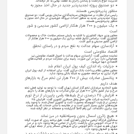
مدیریت موج بازگشت و رساندن زائران به مقصد نهایی به کار گرفته‌اند.
دو صندوق پروژه تجدیدپذیر جدید در حال اخذ مجوز به
منظور پذیره‌نویسی هستند
رئیس مرکز نظارت بر صندوق‌های سرمایه‌گذاری سازمان بورس گفت: دو صندوق
پروژه تجدیدپذیر جدید به منظور احداث نیروگاه خورشیدی در حال اخذ مجوز به
منظور پذیره‌نویسی هستند.
یک میلیون و ۲۰۰ هزار هکتار اراضی کشور سدیمی و شور
است
معاون وزیر جهاد کشاورزی با اشاره به پایش مستمر سلامت خاک و محصولات
کشاورزی گفت: براساس نتایج نقشه برداری یک میلیون و ۲۰۰ هزار هکتار از
اراضی کشور سدیمی و شور است.
آزادسازی سهام عدالت به نفع مردم و در راستای تحقق
اقتصاد مقاومتی است
نماینده مجلس گفت: آزادسازی سهام عدالت با اصول اقتصاد مقاومتی نیز
همخوانی دارد؛ زیرا در این صورت، زمینه برای مشارکت مردم در فعالیت‌های
اقتصادی مهیا می‌شود.
جزئیات راه اندازی کیف پول ایران اعلام شد
معاون معاون نظام پرداخت بانک مرکزی گفت: برای استفاده از کیف پول ایران
افراد نیازی به مراجعه حضوری به شبکه بانکی وجود ندارد.
پتانسیل صادرات بیش از ۲۰۰ هزار تن تخم مرغ به بازار‌های
هدف داریم
عضو اتحادیه مرغداران تخم گذار استان تهران گفت: با توجه به تولید فعلی تخم
مرغ و نیاز کشور بالای ۲۰۰ هزار تن توان صادرات به بازار‌های هدف را داریم.
افزایش ۲۵ درصدی نرخ بلیط‌ها؛ رقمی پایین‌تر از نرخ تورم
رئیس اتحادیه شرکت های حمل ونقل مسافری کشوری گفت: افزایش ۲۵
درصدی نرخ بلیت اتوبوسکه به‌صورت ثابت و کشوری اعمال شده، با وجود رشد
هزینه‌های جاری بسیار ناچیز است و در مقایسه با سایر خدمات که رشد قیمت
چند برابری داشته‌اند، این رقم کاملاً کنترل‌شده و منصفانه در نظر گرفته شده
است.
هیچ زائری امسال بدون وسیله‌نقلیه در مرز نماند
سخنگوی قرارگاه اربعین سازمان راهداری گفت: طبق برنامه ریزی که صورت گرفته
تا ۱۶ مرداد اتوبوس برای بازگشت زائران از تمامی مرز‌ها وجود دارد و در مرز
مهران هم به صورت دائم اتوبوس برای شهر‌های مسافر پذیر از جمله تهران، قم،
مشهد و اصفهان وجود دارد.
فلسفه سهام عدالت، پرداخت سود نیست؛ مشارکت مردم در