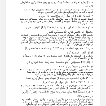
افزایش تعرفه و تصاعد پلکانی بهای برق مشترکین کشاورزی
لغو شد
با پیگیری‌های وزارت جهاد کشاورزی و اتاق اصناف کشاورزی ایران افزایش
تعرفه و تصاعد پلکانی بهای برق مشترکین کشاورزی لغو شد.
قیمت خودرو در بازار آزاد پنج‌شنبه ۱۵ مرداد
قیمت خودرو در بازار آزاد امروز پنج‌شنبه ۱۵ مرداد بر اساس معاملات انجام شده
نسبت به آخرین معاملات روز‌های گذشته در سایت‌های خرید و فروش خودرو
به شرح زیر است.
توسعه روابط تجاری ایران و ارمنستان/ از ظرفیت‌های
مغفول تا چالش‌های ژئوپلیتیکی قفقاز
رئیس اتاق بازرگانی مشترک ایران و ارمنستان با اشاره به ظرفیت‌های گسترده
موجود برای توسعه روابط اقتصادی و تجاری میان دو کشور، بر ضرورت ایجاد
ثبات در سیاست‌های صادراتی و رفع موانع پیش روی فعالان اقتصادی تأکید
کرد و گفت: ارمنستان یکی از امن‌ترین و کم‌حاشیه‌ترین مرز‌های ایران است و
می‌توان از این ظرفیت برای […]
بانک مرکزی، استفاده واردکنندگان اقلام سلامت‌محور از
اوراق گام را تمدید کرد
بانک مرکزی استفاده واردکنندگان اقلام سلامت‌محور از اوراق گام را مجدداً تا
پایان سال ۱۴۰۵ تمدید کرد.
وام ۴۰۰ میلیونی؛ گام نخست مشارکت مددجویان در
نیروگاه‌های خورشیدی است
عضو کمیسیون کشاورزی مجلس معتقد است با افزایش سقف تسهیلات به ۴۰۰
میلیون تومان و تخصیص به‌موقع منابع از سوی بانک مرکزی، مددجویان
می‌توانند به سهامداران واقعی نیروگاه‌های خورشیدی بدل شوند.
۱۹۴ هزار انشعاب غیرمجاز از شبکه برق جمع‌آوری شد/
حذف ۲۳۹۵ مگاوات بار پنهان از شبکه برق
معاون هماهنگی توزیع توانیر از جمع‌آوری ۱۹۴ هزار و ۱۹۷ انشعاب غیرمجاز و
۸۰۰ کیلومتر کابل غیرمجاز از ابتدای اجرای طرح ملی مهتاب خبر داد.
عزم دستگاه‌ها برای مدیریت موج بازگشت اربعین/ زائران
در مسیر خانه
با پایان مراسم اربعین حسینی، زائران یکی پس از دیگری در حال بازگشت به
کشور هستند و در این میان، همه دستگاه‌های مسئول از راهداری و راه‌آهن
گرفته حمل ونقل هوایی و بخش سوخت کشور تمام ظرفیت خود را برای