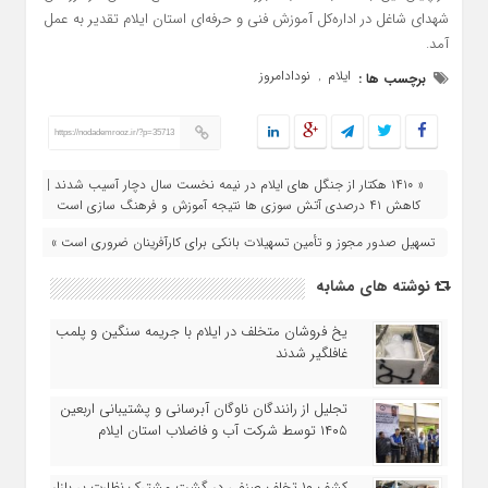
شهدای شاغل در اداره‌کل آموزش فنی و حرفه‌ای استان ایلام تقدیر به عمل
آمد.
ایلام
نودادامروز
برچسب ها :
,
https://nodademrooz.ir/?p=35713
« ۱۴۱۰ هکتار از جنگل‌ های ایلام در نیمه نخست سال دچار آسیب شدند |
کاهش ۴۱ درصدی آتش‌ سوزی‌ ها نتیجه آموزش و فرهنگ‌ سازی است
تسهیل صدور مجوز و تأمین تسهیلات بانکی برای کارآفرینان ضروری است »
نوشته های مشابه
یخ‌ فروشان متخلف در ایلام با جریمه سنگین و پلمب
غافلگیر شدند
تجلیل از رانندگان ناوگان آبرسانی و پشتیبانی اربعین
۱۴۰۵ توسط شرکت آب و فاضلاب استان ایلام
کشف ۱۰ تخلف صنفی در گشت مشترک نظارت بر بازار