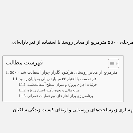
مدیرکل بنیاد مسکن استان ایلام از پایان فاز نخست عملیات آسفالت معابر روستای هرکبود گلزار خبر داد. حبیب‌اله محبی اعلام کرد: در این مرحله، ۵۵۰۰ مترمربع از معابر روستا با استفاده از قیر یارانه‌ای،
فهرست مطالب
۵۵۰۰ مترمربع از معابر روستای هرکبود گلزار چوار آسفالت شد
فاز نخست با اعتبار ۳۲ میلیارد ریالی به پایان رسید
جزئیات اجرای پروژه و میزان سطح آسفالت‌شده
منابع مالی و نحوه تأمین اعتبار پروژه
برنامه‌ریزی برای آغاز فاز دوم عملیات عمرانی
ف بهسازی زیرساخت‌های روستایی و ارتقای کیفیت زندگی ساکنان