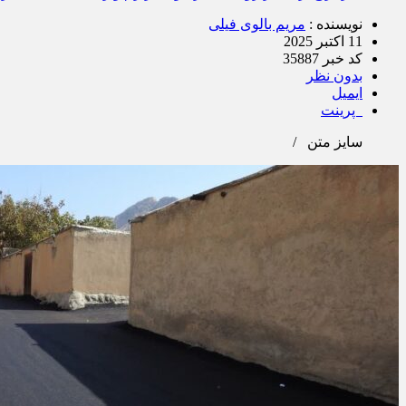
نویسنده :
مریم بالوی فیلی
11 اکتبر 2025
کد خبر 35887
بدون نظر
ایمیل
پرینت
سایز متن
/