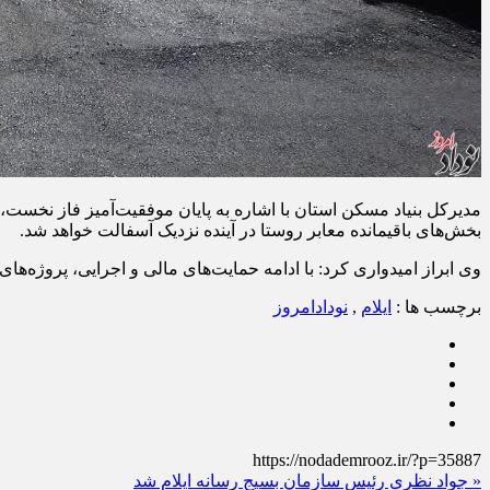
مدیرکل بنیاد مسکن استان با اشاره به پایان موفقیت‌آمیز فاز نخست،
بخش‌های باقیمانده معابر روستا در آینده نزدیک آسفالت خواهد شد.
وی ابراز امیدواری کرد: با ادامه حمایت‌های مالی و اجرایی، پروژه‌ه
برچسب ها :
ایلام
,
نودادامروز
https://nodademrooz.ir/?p=35887
« جواد نظری رئیس سازمان بسیج رسانه ایلام شد