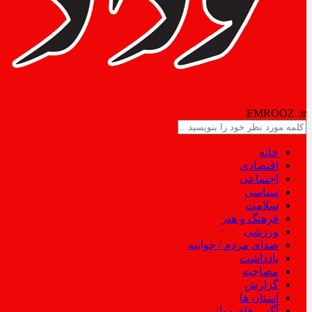
NODAD
EMROOZ
.ir
خانه
اقتصادی
اجتماعی
سیاسی
سلامت
فرهنگ و هنر
ورزشی
صدای مردم / جوابیه
یادداشت
مصاحبه
گزارش
استان ها
آگهی های دولتی