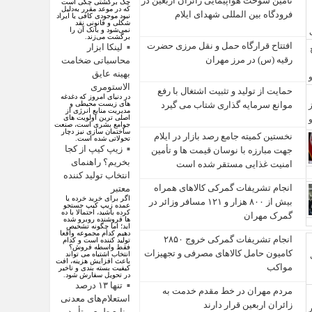
تأمین سوخت هواپیمایی زائران اربعین در
چک برگشتی چکی است
که در موعد مقرر به‌دلیل
فرودگاه بین المللی شهدای ایلام
نبود موجودی کافی یا ایراد
شکلی و قانونی نقد
نمی‌شود و بانک آن را
برگشت می‌زند.
افتتاح قرارگاه حمل‌ و نقل مرزی حضرت
لینکا ابزار
رقیه (س) در مرز مهران
محاسباتی ضخامت
بهینه عایق
الاستومری
حمایت از تولید و تثبیت اشتغال با رفع
در دنیای امروز که دغدغه
های زیست محیطی و
موانع سرمایه‌ گذاری شتاب می‌ گیرد
مدیریت منابع انرژی از
اصلی ترین اولویت های
جوامع بشری است، صنعت
ساختمان سازی نیز دچار
نخستین کمیته جامع رصد بازار در ایلام
تحولاتی شده است.
زیپ کیپ از کجا
جهت مبارزه با نوسان قیمت‌ ها و تأمین
بخریم؟ راهنمای
امنیت غذایی مستقر شده است
انتخاب تولید کننده
انجام تشریفات گمرکی کالاهای همراه
معتبر
اگر برای خرید خرده یا
بیش از ۸۰۰ هزار و ۱۲۱ مسافر وزائر در
عمده زیپ کیپ جستجو
کرده باشید، احتمالا با ده
گمرک مهران
ها فروشنده روبرو شده
اید؛ اما چگونه تشخیص
دهیم کدام مجموعه واقعا
انجام تشریفات گمرکی خروج ۲۸۵۰
تولید کننده است و کدام
فقط واسطه فروش؟
کامیون حامل کالاهای مصرفی و تجهیزات
انتخاب اشتباه می تواند
باعث افزایش هزینه، افت
مواکب
کیفیت بسته بندی و تاخیر
در تحویل سفارش شود.
تنها ۱۳ درصد
مردم مهران در خط مقدم خدمت به
استعلام‌های معدنی
زائران اربعین قرار دارند
منابع طبیعی تأیید