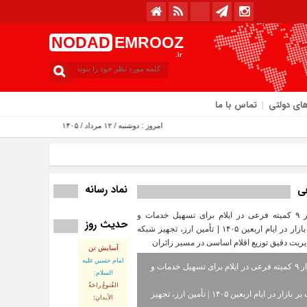
NODAD
EMROOZ
.ir
ای دولتی
تماس با ما
امروز : دوشنبه / ۱۲ مرداد / ۱۴۰۵
نماد رسانه
فی
حدیث روز
آسایش تن
امام حسین علیه
استقرار ۹ کمیته فرعی در ایلام برای تسهیل خدمات و
السلام:
القُنوعُ راحَةُ
نظارت بر بازار در ایام اربعین ۱۴۰۵ | تأمین ارز، تجهیز
الأبدانِ؛