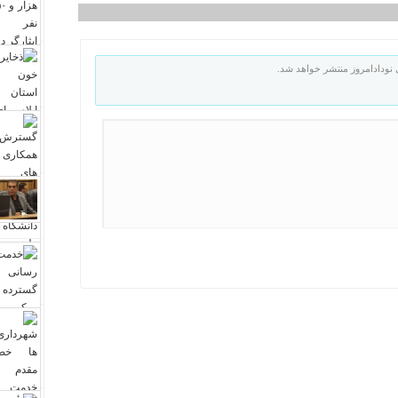
نودادامروز منتشر خواهد شد.