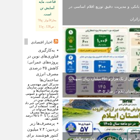
قناعت، مايه
انکی و مدیریت دقیق توزیع اقلام اساسی در
آسايش تن
است.
ائران
بحارالأنوار: ج78
، ص128 ، ح11
اخبار اقتصادی
به‌کارگیری
فناوری‌های نوین در
پروژه‌های عمرانی/
کاهش ۳۵ درصدی
مصرف انرژی
اختصاص بیش از یک هزار و ۴۵۱ میلیارد ریال تسهیلات
ساختمان‌ها
مدیرکل امور مهندسی و
فناوری‌های نوین سازمان
مجری ساختمان‌ها و
ر استان ایلام در سال ۱۴۰۵
تأسیسات دولتی و عمومی
از به‌کارگیری گسترده
فناوری‌های نوین در
پروژه‌های عمرانی خبر داد
و گفت: استفاده از این
فناوری‌ها می‌تواند در
برخی پروژه‌ها مصرف
انرژی را تا ۳۰ تا ۳۵ درصد
کاهش دهد.
پرمصرف‌ها زیر
ذره‌بین؛ ۷.۴ میلیون
کنتور هوشمند برای
اینفوگرافی توزیع ۱۰۷ میلیارد تومان عوارض مالیات بر