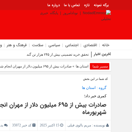
برگه نمونه
تازه
تماس با ما
درباره ما
خانه
اقتصادی
اجتماعی
سیاسی
سلامت
فرهنگ و هنر
و
آخرین اخبار
تحقق خرید تضمینی بیش از ۲۴۵ هزار تن گندم در ایلام با افزایش ۱۷ درصدی نسب
مسیر شما
استان ها
» صادرات بیش از ۶۹۵ میلیون دلار از مهران انجام شد | افزایش ۴۲ درصدی صادرات مهران در شهریورماه
کد شما در این بخش
گروه :
استان ها
کمری خبر داد؛
شهریورماه
نویسنده :
مریم بالوی فیلی
15 اکتبر 2025
کد خبر 35972
بد