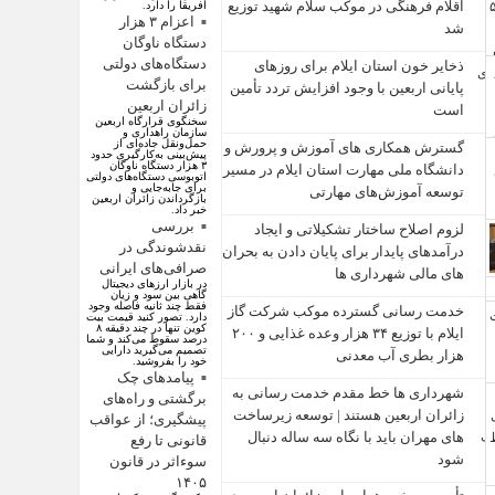
اقلام فرهنگی در موکب سلام شهید توزیع
آفریقا را دارد.
اعزام ۳ هزار
شد
دستگاه ناوگان
دستگاه‌های دولتی
ذخایر خون استان ایلام برای روزهای
برای بازگشت
پایانی اربعین با وجود افزایش تردد تأمین
زائران اربعین
است
سخنگوی قرارگاه اربعین
سازمان راهداری و
حمل‌ونقل جاده‌ای از
گسترش همکاری‌ های آموزش و پرورش و
پیش‌بینی به‌کارگیری حدود
۳ هزار دستگاه ناوگان
دانشگاه ملی مهارت استان ایلام در مسیر
اتوبوسی دستگاه‌های دولتی
برای جابه‌جایی و
توسعه آموزش‌های مهارتی
بازگرداندن زائران اربعین
خبر داد.
بررسی
لزوم اصلاح ساختار تشکیلاتی و ایجاد
نقدشوندگی در
درآمدهای پایدار برای پایان دادن به بحران‌
صرافی‌های ایرانی
های مالی شهرداری‌ ها
در بازار ارزهای دیجیتال
گاهی بین سود و زیان
فقط چند ثانیه فاصله وجود
خدمت رسانی گسترده موکب شرکت گاز
دارد. تصور کنید قیمت بیت
کوین تنها در چند دقیقه ۸
ایلام با توزیع ۳۴ هزار وعده غذایی و ۲۰۰
درصد سقوط می‌کند و شما
تصمیم می‌گیرید دارایی
هزار بطری آب معدنی
خود را بفروشید.
پیامد‌های چک
شهرداری‌ ها خط مقدم خدمت ‌رسانی به
برگشتی و راه‌های
زائران اربعین هستند | توسعه زیرساخت
پیشگیری؛ از عواقب
‌های مهران باید با نگاه سه‌ ساله دنبال
قانونی تا رفع
شود
سوءاثر در قانون
۱۴۰۵