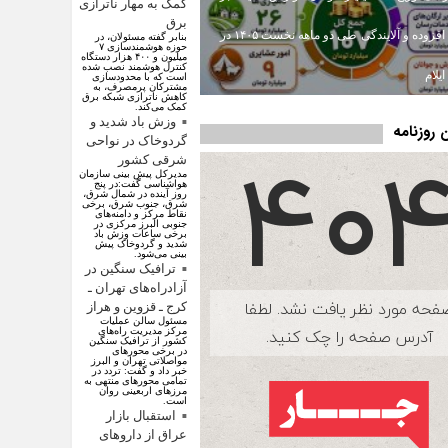
کمک به مهار ناترازی
برق
ارزش افزوده و آلایندگی طی دو ماهه نخست ۱۴۰۵ در
بنابر گفته مسئولان، در
حوزه هوشمندسازی ۷
میلیون و ۴۰۰ هزار دستگاه
کنترل هوشمند نصب شده
یلام
است که با محدودسازی
مشترکان پرمصرف، به
کاهش ناترازی شبکه برق
کمک می‌کند.
وزش باد شدید و
روزنامه
گردوخاک در نواحی
شرقی کشور
مدیرکل پیش بینی سازمان
هواشناسی گفت:در پنج
روز آینده در شمال شرق،
شرق، جنوب شرق، برخی
نقاط مرکز و دامنه‌های
جنوبی البرز مرکزی در
برخی ساعات وزش باد
شدید و گردوخاک پیش
بینی می‌شود.
ترافیک سنگین در
آزادراه‌های تهران ـ
کرج ـ قزوین و هراز
مسئول سالن عملیات
مرکز مدیریت راه‌های
کشور از ترافیک سنگین
در برخی محورهای
مواصلاتی تهران و البرز
خبر داد و گفت: تردد در
تمامی محورهای منتهی به
مرزهای اربعینی روان
است.
استقبال بازار
عراق از دارو‌های