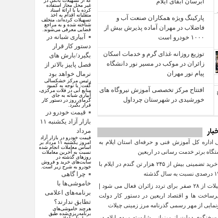
آبرسان آبفای ایلام
که از تسهیلات بانکی در
غیر محل مجاز استفاده
کرده یا با ارائۀ اسناد
متقلبانه اقدام به اخذ
پارکینگ ویژه همکاران صنعت آب و
تسهیلات کرده‌اند، متخلف
شناخته شده و به مراجع
فاضلاب در مهران آماده پذیرش بیش از
قضایی معرفی می‌شوند.
آبیاری شبانه در
۱۰۰۰ خودرو است
دستور کار قرار
توزیع روزانه غذای گرم و خدمات اسکان
بگیرد/بارش های
زائران در موکب در مسیر نور دانشگاه
فصل پاییز بالاتر از
پیام نور مهران
نرمال خواهد بود
رئیس مرکز خشکسالی
گفت: با توجه به کمبود
افتتاح مرکز تخصصی آموزش نیروگاه‌ های
منابع آبی در فلات مرکزی،
آبیاری شبانه به جای
خورشیدی در شهرستان چرداول
گرمای روز در دستور‌ کار
قرار بگیرد.
قیمت خودرو در
بازار آزاد یکشنبه ۱۱
بار
مرداد
قیمت خودرو در بازار آزاد
داره کل آموزش فنی و حرفه‌ای استان ایلام به‌
امروز یکشنبه ۱۱ مرداد بر
اساس معاملات انجام شده
گاه برتر خدمت‌ رسانی در اربعین
نسبت به آخرین معاملات
روز‌های گذشته در
سایت‌های خرید و فروش
تحقق خرید تضمینی بیش از ۲۴۵ هزار تن گندم در ایلام با
خودرو به شرح زیر است.
چرا گاهی
خاموشی‌ها با
مرز چیلات از ۲۸ صفر برای تردد زائران فعال می‌ شود |
برنامه‌های اعلامی
رساخت‌ ها و اقتصاد اربعین در دستور کار دولت
تطابق ندارند؟
نمایی از مهر رسمی گذرنامه مرز زمینی چیلات
هرچند خاموشی‌های
برنامه‌ریزی‌شده طبق
سخنگوی دولت از میزبانی شایسته مردم ایلام در