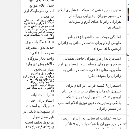
شد/ اعلام موانع
مدیریت چرخشی 12 موکب‌ عشایری ایلام
اصلی سرمایه‌گذاری
در مسیر مهران | پذیرایی روزانه از
در معدن
معاون وزیر گفت:در سال
هزاران زائر با غذای گرم و سوغات
۱۴۰۴، ۳ هزار و ۵۲۸ فقره
استعلام برای بخش معدن
عشایری
به سازمان منابع طبیعی
رسیده که این سازمان با
۴۵۱ عدد آن موافقت کرده
آمادگی موکب سیدالشهدا (ع) منابع
است.
۲۹۲ مگاوات برق
طبیعی ایلام برای خدمت‌ رسانی به زائران
جدید بدون مصرف
اربعین تا ۱۵ مرداد
سوخت اضافی؛
واحد بخار نیروگاه
امنیت پایدار مرز مهران حاصل همدلی
دالاهو به‌زودی وارد
مردم و نیروهای مسلح است | سپاه در اوج
مدار می‌شود
مأموریت‌های دفاعی، خدمت‌ رسانی به
معاون برق و انرژی
زائران را متوقف نکرد
وزارت نیرو از بهره‌برداری
قریب‌الوقوع واحد بخار
۲۹۲ مگاواتی نیروگاه
سیکل‌ترکیبی کلاس F
استقرار ۹ کمیته فرعی در ایلام برای
دالاهو در کرمانشاه خبر
داد.
تسهیل خدمات و نظارت بر بازار در ایام
ارائه متقلبانه
اربعین ۱۴۰۵ | تأمین ارز، تجهیز شبکه
اسناد برای اخذ
بانکی و مدیریت دقیق توزیع اقلام اساسی
تسهیلات و استفاده
در مسیر زائران
از تسهیلات بانکی در
غیر محل مجاز
تداوم عملیات آبرسانی به زائران اربعین
مربوط تخلف است
در مرز مهران با شبکه پایدار و ۹ تانکر
بر اساس قانون، افرادی