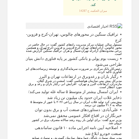
كند.
ميزان الحكمه، ح 14287
اخبار اقتصادی
ترافیک سنگین در محورهای چالوس، تهران-کرج و قزوین-
کرج
مسئول سالن عملیات مرکز مدیریت راه‌های کشور گفت: در حال حاضر در
محور چالوس، آزادراه‌های تهران-کرج-قزوین و قزوین-کرج-تهران و همچنین
برخی محدوده‌های آزادراه تهران-شمال و هراز، ترافیک سنگین گزارش شده
است.
زیست بوم پولی و بانکی کشور بر پایه فناوری دانش بنیان
طراحی می‌شود
رئیس‌کل بانک مرکزی بر ضرورت سرمایه‌گذاری و توسعه زیرساخت‌های این
فناوری تأکید کردند.
رگبار باران و رعدوبرق در ارتفاعات تهران و البرز
مدیرکل پیش بینی سازمان هواشناسی گفت: امشب در شرق گیلان،
مازندران، ارتفاعات البرز و تهران، افزایش ابر، رگبار باران و رعد و برق
مورد انتظار است.
ایران امسال بیشتر از متوسط ۵ ساله غله تولید می‌کند/
ذخایر غلات ایران حدود یک میلیون تن زیاد شد
پیش‌بینی کرد تولید غلات ایران در سال زراعی ۲۰۲۶ با عبور از متوسط ۵
ساله به ۲۱.۶ میلیون تن برسد.
علی‌آبادی: دستاورد‌های صنعت آب و برق بدون توان
خبرنگاران در اقناع افکار عمومی محقق نمی‌شد
وزیر نیرو گفت: برای اولین بار روند رشد سالانه مصرف برق در کشور
نزولی شد.
اصلاحیه آیین نامه اجرایی ماده ۱۰ قانون ساماندهی
صنعت خودرو ابلاغ شد
مدیر ستاد نوسازی ناوگان حمل‌ونقل سازمان گسترش و نوسازی صنایع