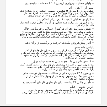
پایان عملیات پروازی اربعین ۱۴۰۵ «هما» با جابه‌جایی
بیش از ۳۱ هزار زائر
عملیات پروازی اربعین ۱۴۰۵ هواپیمایی جمهوری اسلامی ایران (هما) با انجام
۱۵۷ پرواز از ۱۶ شهر و ۱۷ فرودگاه کشور به مقصد نجف اشرف به پایان
رسید؛ عملیاتی که طی آن بیش از ۳۱ هزار و ۳۰۵ زائر جابه‌جا شدند.
گزارش تحلیلی کیفیت گندم ایران اعلام شد
معاون امور زراعت وزارت جهاد کشاورزی، گزارش تحلیلی کیفیت گندم تولید
داخل را ارائه کرد.
نقش مدیریت بحران در کنترل سیلاب و فرسایش خاک
جانشین و معاون فنی یگان حفاظت سازمان جنگل‌ها گفت: مدیریت بحران
نقش تعیین‌کننده‌ای در کاهش خسارات ناشی از آتش‌سوزی جنگل‌ها و مراتع،
سیلاب، فرسایش خاک، بیابان‌زایی، تصرفات غیرقانونی اراضی ملی و سایر
تهدیدات دارد.
آغاز پیش‌فروش بلیت‌های رفت و برگشت زائران دهه
پایانی ماه صفر
سخنگوی قرارگاه اربعین سازمان راهداری و حمل‌ونقل جاده‌ای از آغاز
پیش‌فروش بلیت‌های رفت و برگشت زائران دهه پایانی ماه صفر خبر داد و
گفت: تمام ظرفیت ناوگان قابل استفاده برای بازگشت زائران به مشهد
مقدس اختصاص خواهد یافت.
کاهش ناترازی با تنوع بخشی به سبد تولید برق
معاون وزیر نیرو، با اشاره به ریشه‌های ناترازی برق در دو دهه گذشته، گفت:
تثبیت قیمت برق به مدت ۴ سال و عدم تداوم اجرای قانون هدفمندی
یارانه‌ها، باعث کاهش سرمایه‌گذاری در صنعت برق شد.
وصول ۱۲.۸ میلیارد دلار از مطالبات صندوق توسعه ملی
معاون سرمایه‌گذاری صندوق توسعه ملی از وصول ۱۲.۸ میلیارد دلار از
مطالبات صندوق خبر داد.
تأمین مالی ۴۸ ساعته برای بازسازی فاز‌های آسیب‌دیده
پارس جنوبی+ فیلم
عضو هیئت عامل صندوق توسعه ملی گفت:صندوق توسعه ملی برای
بازسازی فاز‌های آسیب‌دیده پارس جنوبی خارج از نوبت تأمین مالی می‌کند.