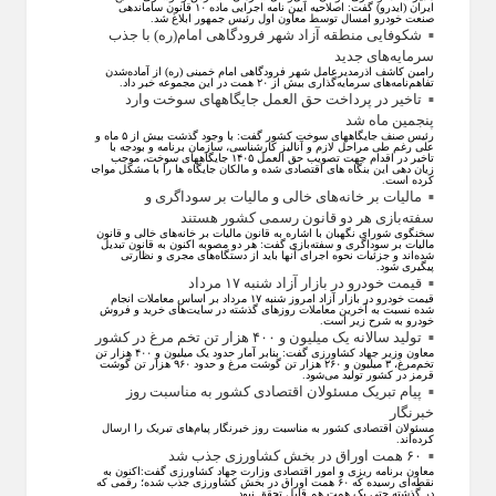
ایران (ایدرو) گفت: اصلاحیه آیین نامه اجرایی ماده ۱۰ قانون ساماندهی
صنعت خودرو امسال توسط معاون اول رئیس جمهور ابلاغ شد.
شکوفایی منطقه آزاد شهر فرودگاهی امام(ره) با جذب
سرمایه‌های جدید
رامین کاشف اذرمدیرعامل شهر فرودگاهی امام خمینی (ره) از آماده‌شدن
تفاهم‌نامه‌های سرمایه‌گذاری بیش از ۲۰ همت در این مجموعه خبر داد.
تاخیر در پرداخت حق العمل جایگاههای سوخت وارد
پنجمین ماه شد
رئیس صنف جایگاههای سوخت کشور گفت: با وجود گذشت بیش از ۵ ماه و
علی رغم طی مراحل لازم و آنالیز کارشناسی، سازمان برنامه و بودجه با
تاخیر در اقدام جهت تصویب حق العمل ۱۴۰۵ جایگاههای سوخت، موجب
زیان دهی این بنگاه های اقتصادی شده و مالکان جایگاه ها را با مشکل مواجه
کرده است.
مالیات بر خانه‌های خالی و مالیات بر سوداگری و
سفته‌بازی هر دو قانون رسمی کشور هستند
سخنگوی شورای نگهبان با اشاره به قانون مالیات بر خانه‌های خالی و قانون
مالیات بر سوداگری و سفته‌بازی گفت: هر دو مصوبه اکنون به قانون تبدیل
شده‌اند و جزئیات نحوه اجرای آنها باید از دستگاه‌های مجری و نظارتی
پیگیری شود.
قیمت خودرو در بازار آزاد شنبه ۱۷ مرداد
قیمت خودرو در بازار آزاد امروز شنبه ۱۷ مرداد بر اساس معاملات انجام
شده نسبت به آخرین معاملات روز‌های گذشته در سایت‌های خرید و فروش
خودرو به شرح زیر است.
تولید سالانه یک میلیون و ۴۰۰ هزار تن تخم مرغ در کشور
معاون وزیر جهاد کشاورزی گفت: بنابر آمار حدود یک میلیون و ۴۰۰ هزار تن
تخم‌مرغ، ۳ میلیون و ۲۶۰ هزار تن گوشت مرغ و حدود ۹۶۰ هزار تن گوشت
قرمز در کشور تولید می‌شود.
پیام تبریک مسئولان اقتصادی کشور به مناسبت روز
خبرنگار
مسئولان اقتصادی کشور به مناسبت روز خبرنگار پیام‌های تبریک را ارسال
کرده‌اند.
۶۰ همت اوراق در بخش کشاورزی جذب شد
معاون برنامه ریزی و امور اقتصادی وزارت جهاد کشاورزی گفت:اکنون به
نقطه‌ای رسیده که ۶۰ همت اوراق در بخش کشاورزی جذب شده؛ رقمی که
در گذشته حتی یک همت هم قابل تحقق نبود.