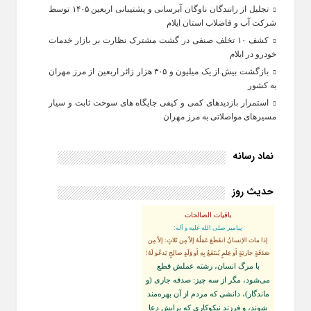
تجلیل از رانندگان ناوگان آبرسانی و پشتیبانی اربعین ۱۴۰۵ توسط
شرکت آب و فاضلاب استان ایلام
کشف ۱۰ تخلف صنفی در گشت مشترک نظارت بر بازار خدمات
خودرو در ایلام
بازگشت بیش از یک میلیون و ۳۰۵ هزار زائر اربعین از مرز مهران
به کشور
استمرار بازدیدهای کمی و کیفی جایگاه‌ های سوخت ثابت و سیار
مسیرهای مواصلاتی به مرز مهران
نماد رسانه
حدیث روز
باقیات الصالحات
پيامبر صلى‏ الله‏ عليه ‏و‏ آله:
إذا ماتَ الإنسانُ انقَطَعَ عَمَلُهُ إلاّ مِن ثَلاثٍ: إلاّ مِن
صَدَقَةٍ جاريَةٍ أو عِلمٍ يُنتَفَعُ بِهِ أو وَلَدٍ صالِحٍ يَدعُو لَهُ؛
با مرگ انسان، رشته عملش قطع
مى‌شود، مگر از سه چيز: صدقه جارى (و
ماندگار)، دانشى كه مردم از آن بهره‏‌مند
شوند، و فرزند نيكوكارى كه برايش دعا