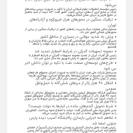
می‌شود
رئیس موسسه تحقیقات علوم شیلاتی ایران با تاکید بر ضرورت بررسی پیامد‌های
جنگ بر منابع آبزی آب‌های دریایی جنوب کشور گفت: ۵۳ درصد از صید ماهیان
در خلیج فارس و دریای عمان انجام می‌شود.
ترافیک سنگین در محورهای هراز، فیروزکوه و آزادراه‌های
تهران
مسئول سالن عملیات مرکز مدیریت راه‌های کشور از ترافیک سنگین در برخی از
محور‌های شمالی کشور خبر داد.
وزش باد شدید موقتی در بسیاری از مناطق کشور
مدیرکل پیش بینی سازمان هواشناسی گفت:امشب در برخی نقاط مازندران و
ارتفاعات البرز مرکزی، رگبار و رعد و برق و وزش باد شدید موقت را شاهد
هستیم.
مصوبه تسهیلات گمرکی در شرایط اضطرار تمدید شد
رئیس کل گمرک ایران از تمدید مصوبه تسهیلات گمرکی در شرایط اضطرار با
دستور معاون اول رئیس جمهور تا پایان شهریور ماه سال جاری خبر داد.
طرح‌های توسعه‌ای صنعت نفت با تکیه بر توان داخلی اجرا
می شود
مدیرعامل شرکت ملی نفت ایران با اشاره به ضرورت اجرای به‌موقع طرح‌های
توسعه‌ای، بر تسریع در اجرای پروژه‌ها، رفع موانع اجرایی، بهره‌گیری هرچه
بیشتر از توان داخلی و هماهنگی مستمر میان ارکان اجرایی تاکید کرد.
انتقال ۴۸ هزار زائر از مرزهای شش‌گانه با حمل‌ونقل
عمومی
سخنگوی قرارگاه حمل‌ونقل اربعین سازمان راهداری و حمل‌ونقل جاده‌ای از انتقال
حدود ۴۸ هزار زائر از مرز‌های شش‌گانه کشور به وسیله ناوگان حمل‌ونقل عمومی
از بامداد امروز خبر داد و گفت: بیشترین جابه‌جایی زائران مربوط به مرز مهران
با ۳۵ هزار نفر بوده است.
شرط تحویل گندم‌های مانده در انبار‌ها به دولت چیست؟
مدیر عامل بنیاد ملی گندمکاران گفت: دولت با اصلاح نحوه پرداخت، کشاورزان
را به تحویل گندم‌های مانده در انبار به مراکز خرید ترغیب می‌کند.
تفاهم نامه اجرایی بازسازی پالایشگاه آسیب دیده پارس
جنوبی امضا شد
رئیس هیئت عامل سازمان گسترش و نوسازی صنایع ایران (ایدرو) از امضای
تفاهم نامه اجرایی بازسازی پالایشگاه آسیب دیده پارس جنوبی و آغاز رسمی