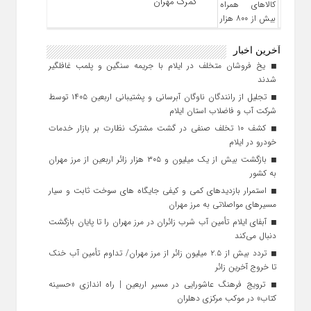
گمرک مهران
آخرین اخبار
یخ‌ فروشان متخلف در ایلام با جریمه سنگین و پلمب غافلگیر
شدند
تجلیل از رانندگان ناوگان آبرسانی و پشتیبانی اربعین ۱۴۰۵ توسط
شرکت آب و فاضلاب استان ایلام
کشف ۱۰ تخلف صنفی در گشت مشترک نظارت بر بازار خدمات
خودرو در ایلام
بازگشت بیش از یک میلیون و ۳۰۵ هزار زائر اربعین از مرز مهران
به کشور
استمرار بازدیدهای کمی و کیفی جایگاه‌ های سوخت ثابت و سیار
مسیرهای مواصلاتی به مرز مهران
آبفای ایلام تأمین آب شرب زائران در مرز مهران را تا پایان بازگشت
دنبال می‌کند
تردد بیش از ۲.۵ میلیون زائر از مرز مهران/ تداوم تأمین آب خنک
تا خروج آخرین زائر
ترویج فرهنگ عاشورایی در مسیر اربعین | راه‌ اندازی «حسینه
کتاب» در موکب مرکزی دهلران