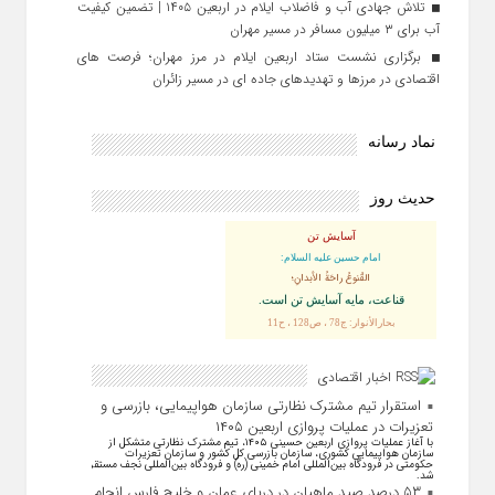
تلاش جهادی آب و فاضلاب ایلام در اربعین ۱۴۰۵ | تضمین کیفیت
آب برای ۳ میلیون مسافر در مسیر مهران
برگزاری نشست ستاد اربعین ایلام در مرز مهران؛ فرصت‌ های
اقتصادی در مرزها و تهدیدهای جاده‌ ای در مسیر زائران
نماد رسانه
حدیث روز
آسایش تن
امام حسین علیه السلام:
القُنوعُ راحَةُ الأبدانِ؛
قناعت، مايه آسايش تن است.
بحارالأنوار: ج78 ، ص128 ، ح11
اخبار اقتصادی
استقرار تیم مشترک نظارتی سازمان هواپیمایی، بازرسی و
تعزیرات در عملیات پروازی اربعین ۱۴۰۵
با آغاز عملیات پروازی اربعین حسینی ۱۴۰۵، تیم مشترک نظارتی متشکل از
سازمان هواپیمایی کشوری، سازمان بازرسی کل کشور و سازمان تعزیرات
حکومتی در فرودگاه بین‌المللی امام خمینی (ره) و فرودگاه بین‌المللی نجف مستقر
شد.
۵۳ درصد صید ماهیان در دریای عمان و خلیج فارس انجام