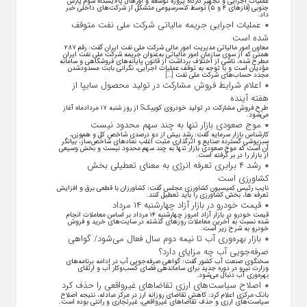
عملیات اجرایی و تجهیز کارگاه پروژه توسعه و اورهال پالایشگاه سوم پارس
جنوبی (فاز‌های ۴ و ۵) توسط کنسرسیومی متشکل از شرکت‌های داخلی خبر
داد.
عملیات اجرایی جریمه مالیاتی شرکت ملی نفت متوقف
شده است
معاون امور مالیاتی مدیریت امور مالی شرکت ملی نفت ایران گفت: رقم ۲۸۷
همتی که از سوی سازمان امور مالیاتی به‌عنوان جریمه شرکت ملی نفت ایران
مطرح شده، ناشی از اختلاف برداشت از قانون پایانه‌های فروشگاهی و سامانه
مؤدیان است و با توجه به توقف عملیات اجرایی، نگرانی بابت مسدودشدن
مجدد حساب‌های شرکت ملی نفت […]
اعلام شرایط فروش مشارکت در تولید محصول سایپا از
هفته آینده
طرح فروش مشارکت در تولید خودروی کوییکS از روز شنبه ۱۷ مردادماه آغاز
می‌شود.
موج صعودی بازار تنها به چند سهم محدود نیست
کارشناس بازار سرمایه گفت: رشد بیش از دو درصدی شاخص کل و هم‌وزن،
سبزپوشی گسترده صنایع و اثرگذاری مثبت اغلب نماد‌های شاخص‌ساز، بیانگر
آن است که موج صعودی بازار تنها به چند سهم محدود نیست و بخش وسیعی
از بازار را در بر گرفته است.
رشد ۴ برابری تعرفه انرژی به معنای تعطیلی بخش
کشاورزی است
نایب رئیس کمیسیون کشاورزی مجلس گفت: کشاورزان با قطعی برق و افزایش
تعرفه ها، بخش کشاورزی را باید تعطیل کنند.
قیمت خودرو در بازار آزاد چهارشنبه ۱۴ مرداد
قیمت خودرو در بازار آزاد امروز چهارشنبه ۱۴ مرداد بر اساس معاملات انجام
شده نسبت به آخرین معاملات روز‌های گذشته در سایت‌های خرید و فروش
خودرو به شرح زیر است.
بازار بهره‌وری آب تا نیمه دوم سال فعال می‌شود/ گواهی
صرفه‌جویی آب چه مزایای دارد؟
سخنگوی صنعت آب کشور گفت: گواهی صرفه‌جویی آب در ادامه برنامه‌های
وزارت نیرو در دوره جدید برای ساماندهی فضای کسب‌وکار آب و ارتقای
بهره‌وری آب دنبال می‌شود.
اصلاح سیاست‌های ارزی تقاضاهای غیرواقعی را حذف کرد
بانک مرکزی اعلام کرد: کاهش تقاضای روزانه ارز در مرکز مبادله، نتیجه اصلاح
سیاست‌های ارزی و حذف تقاضا‌های غیرواقعی، غیرتجاری و رانتی بوده است.