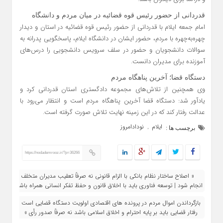
قدردانی از حضور رئیس قوه قضائیه در میان مردم و دانشگاه
امام جمعه ایلام با قدردانی از حضور رئیس قوه قضائیه در استان و دیدار
چهره‌به‌چهره با مردم، حضور ایشان در دانشگاه ایلام، پاسخگویی پدرانه به
سوالات دانشجویان و حضور در سلف سرویس دانشجویی را درس‌های
آموزنده برای مدیران دانست.
دستگاه قضا؛ آخرین پناهگاه مردم
وی همچنین از تلاش‌های مجموعه دادگستری استان قدردانی کرد و
یادآور شد: دستگاه قضا آخرین پناهگاه مردم است و انتظار می‌رود با
عدالت رفتار کند که در این زمینه نهایت تلاش صورت گرفته است.
ایلام
نودادامروز
,
برچسب ها :
https://nodademrooz.ir/?p=36266
« اصلاح ساختار نظام بانکی با الزام قانونی نه صرفاً تعقیب مدیران متخلف
انجام شود | توسعه فناوری باید با اخلاق قانون و حفظ تفکر انسانی همراه باشد
بازگرداندن اموال مردم در پرونده‌ های اقتصادی اولویت دستگاه قضایی است |
رفتار قضایی باید بر پایه احترام و اخلاق اسلامی باشد نه صرفاً صدور رأی »