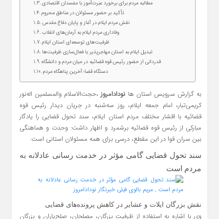
مطالبه مردم برای برخورد عبرت‌آموز با مفسدان اقتصادی
تأکید بر حضور مسئولان در مناطق محروم
نقش مردم ایلام در آغاز و پایان دفاع مقدس
وفاداری مردم ایلام به آرمان‌های انقلاب
ظرفیت‌های توسعه‌ای استان ایلام
تبدیل ایلام به استان مهاجرپذیر با فعال‌سازی ظرفیت‌ها
قدردانی از حضور رئیس قوه قضائیه در میان مردم و دانشگاه
دستگاه قضا؛ آخرین پناهگاه مردم
به گزارش سرویس استان ها
نودادامروز
،حجت‌الاسلام والمسلمین اله‌نور
کریمی‌تبار، امام جمعه ایلام، روز سه‌شنبه در جریان دیدار رئیس قوه
قضائیه با اقشار مختلف مردم استان ایلام، سند تحول قضایی را یادگار
مبارکی از رئیس قوه قضائیه برشمرد و اظهار داشت: وحدت و هماهنگی
بین سران قوا در این مقطع، درسی برای همه مسئولان استانی است.
سند تحول قضایی گامی مؤثر در خدمت‌ رسانی عادلانه به
مردم است
نقش بزرگان ایلات و عشایر در کاهش پرونده‌های قضایی
وی با اشاره به استفاده از ظرفیت بزرگان، مصلحان، صلح‌یاران و بزرگان