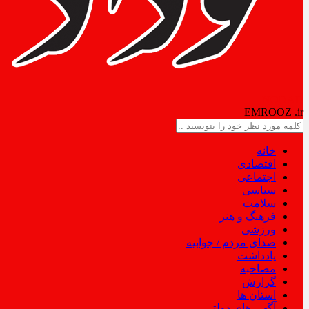
NODAD
EMROOZ
.ir
خانه
اقتصادی
اجتماعی
سیاسی
سلامت
فرهنگ و هنر
ورزشی
صدای مردم / جوابیه
یادداشت
مصاحبه
گزارش
استان ها
آگهی های دولتی