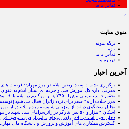
تماس با ما
×
منوی سایت
برگه نمونه
تازه
تماس با ما
درباره ما
آخرین اخبار
برگزاری نشست ستاد اربعین ایلام در مرز مهران؛ فرصت‌ های اق
معرفی اداره کل آموزش فنی و حرفه‌ ای استان ایلام به‌ عنوان 
تحقق خرید تضمینی بیش از ۲۴۵ هزار تن گندم در ایلام با افزایش ۱۷ درصدی نسبت به سال گذشته
مرز چیلات از ۲۸ صفر برای تردد زائران فعال می‌ شود | توسعه زیرساخت‌ ها و اقتصاد اربعین در دستور کار دولت است | رونمایی از مهر رسمی گذرنامه مرز زمینی چیلات
تجلیل سخنگوی دولت از میزبانی شایسته مردم ایلام در اربعین |
اسکان ۳ هزار و ۵۰ نفر ایثارگر در زائرسراهای بنیاد شهید در مهران؛ ۶ هزار اقلام فرهنگی در موکب سلام شهید توزیع شد
ذخایر خون استان ایلام برای روزهای پایانی اربعین با وجود افز
گسترش همکاری‌ های آموزش و پرورش و دانشگاه ملی مهارت ا