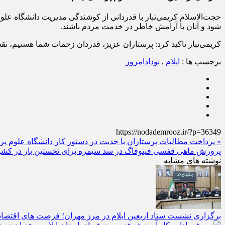
حجت‌الاسلام کریمی‌تبار با قدردانی از کوشندگی مدیریت دانشگاه علو
شود و آنان با آرامش خاطر در خدمت مردم باشند.
کریمی‌تبار تاکید کرد: پرستاران عزیز، قدردان زحمات شما هستیم، نق
برچسب ها :
ایلام
,
نودادامروز
https://nodademrooz.ir/?p=36349
« پرداخت مطالبات پرستاران با جدیت در دستور کار دانشگاه علوم پزش
پرورش ماهی قفسی فیتوفاگ در سد سیمره برای نخستین‌ بار در کشور
نوشته های مشابه
برگزاری نشست ستاد اربعین ایلام در مرز مهران؛ فرصت‌ های اقتصادی